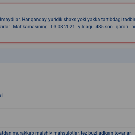
lmaydilar. Har qanday yuridik shaxs yoki yakka tartibdagi tadbi
azirlar Mahkamasining 03.08.2021 yildagi 485-son qarori bi
k
si
hatdan murakkab maishiy mahsulotlar, tez buziladigan tovarlar,