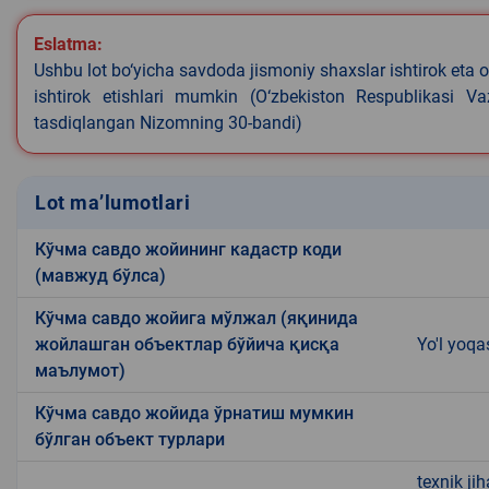
Eslatma:
Ushbu lot bo‘yicha savdoda jismoniy shaxslar ishtirok eta o
ishtirok etishlari mumkin (O‘zbekiston Respublikasi V
tasdiqlangan Nizomning 30-bandi)
Lot ma’lumotlari
Кўчма савдо жойининг кадастр коди
(мавжуд бўлса)
Кўчма савдо жойига мўлжал (яқинида
жойлашган объектлар бўйича қисқа
Yo'l yoqa
маълумот)
Кўчма савдо жойида ўрнатиш мумкин
бўлган объект турлари
texnik ji