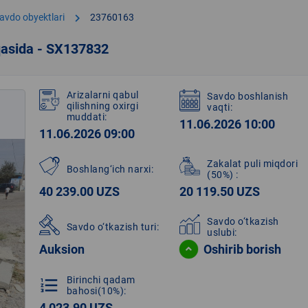
chevron_right
avdo obyektlari
23760163
qasida - SX137832
Arizalarni qabul
Savdo boshlanish
qilishning oxirgi
vaqti:
muddati:
11.06.2026 10:00
11.06.2026 09:00
Zakalat puli miqdori
Boshlang‘ich narxi:
(50%)
:
40 239.00 UZS
20 119.50 UZS
Savdo o‘tkazish
Savdo o‘tkazish turi:
uslubi:
Auksion
Oshirib borish
Birinchi qadam
format_list_numbered
bahosi(10%):
4 023.90 UZS