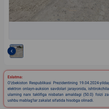
keyboard_arrow_left
Item
1
of
1
Eslatma:
O‘zbekiston Respublikasi Prezidentining 19.04.2024-yild
elektron onlayn-auksion savdolari jarayonida, ishtirokchi
ularning narx taklifiga nisbatan amaldagi (50.0) foizi z
ushbu mablag‘lar zakalat sifatida hisobga olinadi.