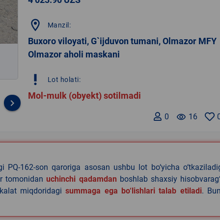
location_on
Manzil:
Buxoro viloyati, G`ijduvon tumani, Olmazor MFY
Olmazor aholi maskani
priority_high
Lot holati:
Mol-mulk (obyekt) sotilmadi
keyboard_arrow_right
0
remove_red_eye
16
agi PQ-162-son qaroriga asosan ushbu lot bo‘yicha o‘tkazilad
lar tomonidan
uchinchi qadamdan
boshlab shaxsiy hisobvarag‘
akalat miqdoridagi
summaga ega bo‘lishlari talab etiladi
. Bu