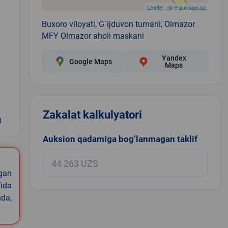
Leaflet
| ©
e-auksion.uz
Buxoro viloyati, G`ijduvon tumani, Olmazor
MFY Olmazor aholi maskani
Yandex
Google Maps
Maps
Zakalat kalkulyatori
0
Auksion qadamiga bog‘lanmagan taklif
igan
ida
nda,