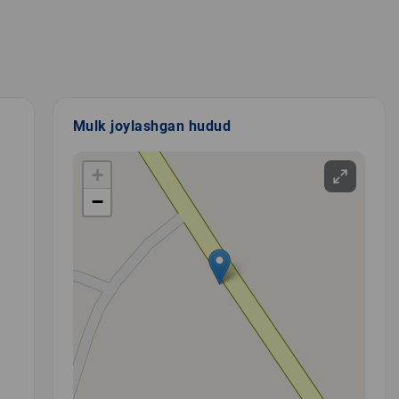
Mulk joylashgan hudud
+
−