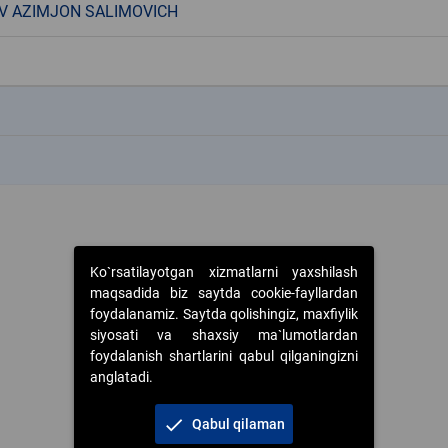
V AZIMJON SALIMOVICH
k
k
Ko`rsatilayotgan xizmatlarni yaxshilash
maqsadida biz saytda cookie-fayllardan
foydalanamiz. Saytda qolishingiz, maxfiylik
siyosati va shaxsiy ma`lumotlardan
foydalanish shartlarini qabul qilganingizni
anglatadi.
check
Qabul qilaman