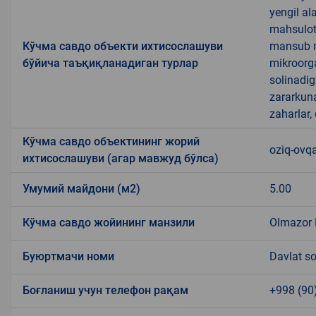
yengil al
mahsulotl
Кўчма савдо объекти ихтисослашуви
mansub ma
бўйича таъқиқланадиган турлар
mikroorg
solinadig
zararkun
zaharlar,
Кўчма савдо объектининг жорий
oziq-ovqa
ихтисослашуви (агар мавжуд бўлса)
Умумий майдони (м2)
5.00
Кўчма савдо жойининг манзили
Olmazor 
Буюртмачи номи
Davlat so
Боғланиш учун телефон рақам
+998 (90