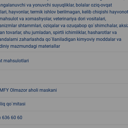
angalanuvchi va yonuvchi suyuqliklar, bolalar oziq-ovqat
ari, hayvonlar, termik ishlov berilmagan, kelib chiqishi hayvono
hsulot va xomashyolar, veterinariya dori vositalari,
anizmlar shtammlari, oziqalar va ozuqabop qo`shimchalar, aksi
an tovarlar, shu jumladan, spirtli ichimliklar, hasharotlar va
andalarni zaharlashda qo`llaniladigan kimyoviy moddalar va
 diniy mazmundagi materiallar
t mahsulotlari
MFY Olmazor aholi maskani
liq qo`mitasi
) 636 60 60