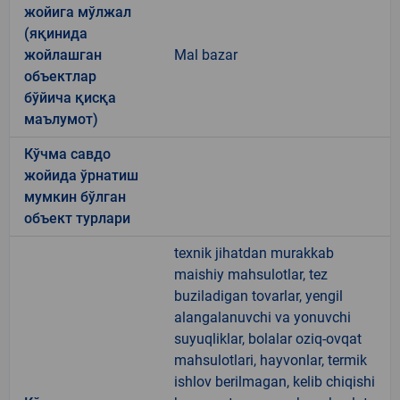
жойига мўлжал
(яқинида
жойлашган
Mal bazar
объектлар
бўйича қисқа
маълумот)
Кўчма савдо
жойида ўрнатиш
мумкин бўлган
объект турлари
texnik jihatdan murakkab
maishiy mahsulotlar, tez
buziladigan tovarlar, yengil
alangalanuvchi va yonuvchi
suyuqliklar, bolalar oziq-ovqat
mahsulotlari, hayvonlar, termik
ishlov berilmagan, kelib chiqishi