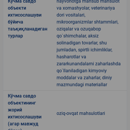
Кўчма савдо
hayvonotga mansub mahsulot
объекти
va xomashyolar, veterinariya
ихтисослашуви
dori vositalari,
бўйича
mikroorganizmlar shtammlari,
таъқиқланадиган
oziqalar va ozuqabop
турлар
qo`shimchalar, aksiz
solinadigan tovarlar, shu
jumladan, spirtli ichimliklar,
hasharotlar va
zararkunandalarni zaharlashda
qo`llaniladigan kimyoviy
moddalar va zaharlar, diniy
mazmundagi materiallar
Кўчма савдо
объектининг
жорий
oziq-ovqat mahsulotlari
ихтисослашуви
(агар мавжуд