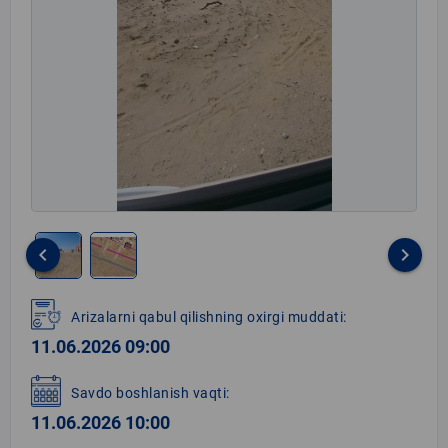
keyboard_arrow_left
keyboard_arrow_right
Item
1
Arizalarni qabul qilishning oxirgi muddati:
of
11.06.2026 09:00
2
Savdo boshlanish vaqti:
11.06.2026 10:00