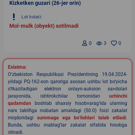
Kizketken guzari (26-jer orin)
priority_high
Lot holati:
Mol-mulk (obyekt) sotilmadi
0
remove_red_eye
3
0
Eslatma:
O‘zbekiston Respublikasi Prezidentining 19.04.2024-
yildagi PQ-162-son qaroriga asosan ushbu lot bo‘yicha
o‘tkaziladigan elektron onlayn-auksion savdolari
jarayonida, ishtirokchilar tomonidan
uchinchi
qadamdan
boshlab shaxsiy hisobvarag‘ida ularning
narx taklifiga nisbatan amaldagi (50.0) foizi zakalat
miqdoridagi
summaga ega bo‘lishlari talab etiladi
.
Bunda, ushbu mablag‘lar zakalat sifatida hisobga
olinadi.