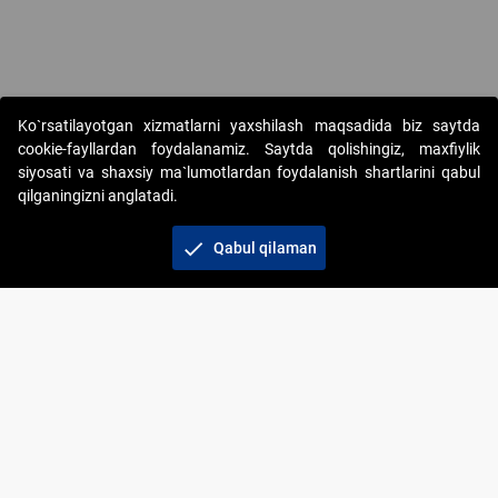
Copyright © 2017-2026. "Elektron onlayn-auksionlarni tashkil etish"
Ko`rsatilayotgan xizmatlarni yaxshilash maqsadida biz saytda
AJ. Barcha huquqlar himoyalangan
cookie-fayllardan foydalanamiz. Saytda qolishingiz, maxfiylik
siyosati va shaxsiy ma`lumotlardan foydalanish shartlarini qabul
qilganingizni anglatadi.
check
Qabul qilaman
+998 71 202-21-11
Veb-saytdagi axborot materiallaridan boshqa
shaxslar foydalanganda jamiyatning korporativ veb-
saytiga majburiy havolalar ko‘rsatilishi kerak