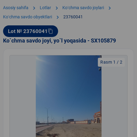
chevron_right
chevron_right
chevron_right
Asosiy sahifa
Lotlar
Koʻchma savdo joylari
chevron_right
Koʻchma savdo obyektlari
23760041
Lot № 23760041
content_copy
Ko`chma savdo joyi, yo`l yoqasida - SX105879
Rasm 1 / 2