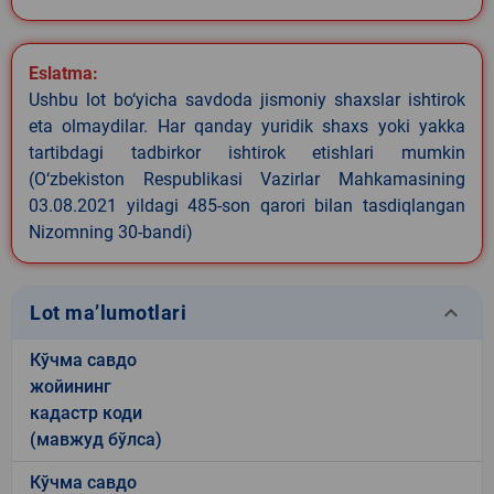
Eslatma:
Ushbu lot bo‘yicha savdoda jismoniy shaxslar ishtirok
eta olmaydilar. Har qanday yuridik shaxs yoki yakka
tartibdagi tadbirkor ishtirok etishlari mumkin
(O‘zbekiston Respublikasi Vazirlar Mahkamasining
03.08.2021 yildagi 485-son qarori bilan tasdiqlangan
Nizomning 30-bandi)
keyboard_arrow_down
Lot ma’lumotlari
Кўчма савдо
жойининг
кадастр коди
(мавжуд бўлса)
Кўчма савдо