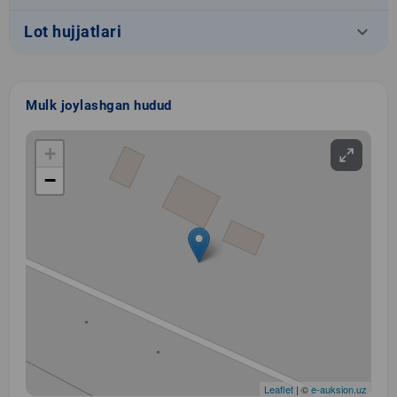
keyboard_arrow_down
Lot hujjatlari
Mulk joylashgan hudud
+
−
Leaflet
| ©
e-auksion.uz