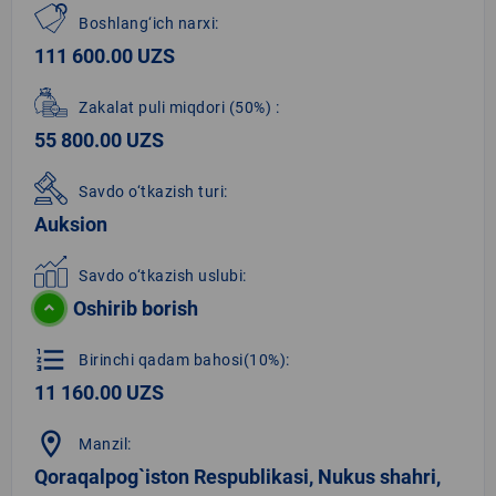
Boshlang‘ich narxi:
111 600.00 UZS
Zakalat puli miqdori
(50%)
:
55 800.00 UZS
Savdo o‘tkazish turi:
Auksion
Savdo o‘tkazish uslubi:
Oshirib borish
format_list_numbered
Birinchi qadam bahosi(10%):
11 160.00 UZS
location_on
Manzil:
Qoraqalpog`iston Respublikasi, Nukus shahri,