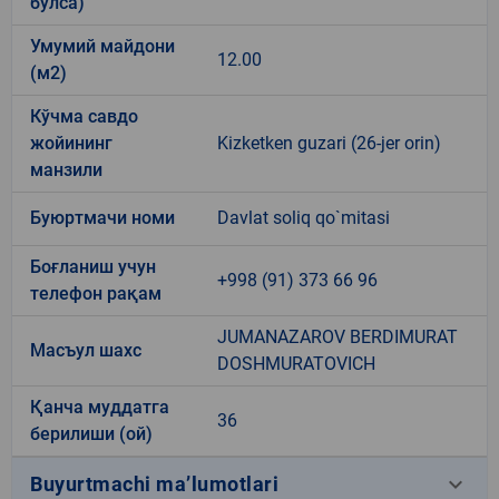
бўлса)
Умумий майдони
12.00
(м2)
Кўчма савдо
жойининг
Kizketken guzari (26-jer orin)
манзили
Буюртмачи номи
Davlat soliq qo`mitasi
Боғланиш учун
+998 (91) 373 66 96
телефон рақам
JUMANAZAROV BERDIMURAT
Масъул шахс
DOSHMURATOVICH
Қанча муддатга
36
берилиши (ой)
keyboard_arrow_down
Buyurtmachi ma’lumotlari