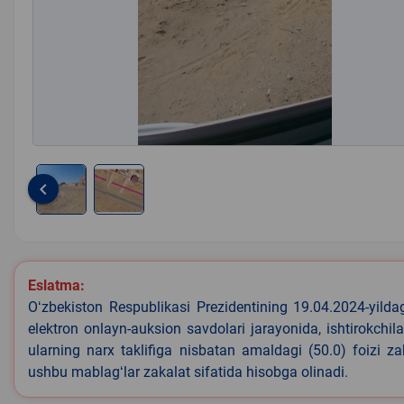
keyboard_arrow_left
Item
1
of
2
Eslatma:
Oʻzbekiston Respublikasi Prezidentining 19.04.2024-yild
elektron onlayn-auksion savdolari jarayonida, ishtirokchi
ularning narx taklifiga nisbatan amaldagi (50.0) foizi z
ushbu mablagʻlar zakalat sifatida hisobga olinadi.