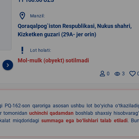
location_on
Manzil:
Qoraqalpog`iston Respublikasi, Nukus shahri,
Kizketken guzari (29A- jer orin)
priority_high
Lot holati:
Mol-mulk (obyekt) sotilmadi
keyboard_arrow_right
0
remove_red_eye
3
agi PQ-162-son qaroriga asosan ushbu lot boʻyicha oʻtkazilad
lar tomonidan
uchinchi qadamdan
boshlab shaxsiy hisobvaragʻ
akalat miqdoridagi
summaga ega boʻlishlari talab etiladi
. Bu