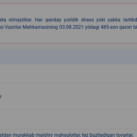
eta olmaydilar. Har qanday yuridik shaxs yoki yakka tartibd
asi Vazirlar Mahkamasining 03.08.2021 yildagi 485-son qarori b
k
r
hatdan murakkab maishiy mahsulotlar, tez buziladigan tovarlar,