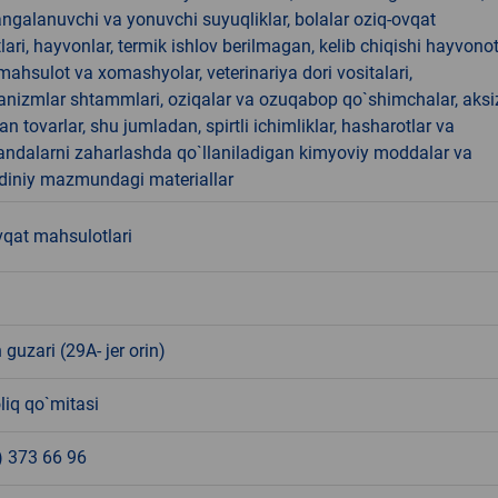
angalanuvchi va yonuvchi suyuqliklar, bolalar oziq-ovqat
ari, hayvonlar, termik ishlov berilmagan, kelib chiqishi hayvono
hsulot va xomashyolar, veterinariya dori vositalari,
anizmlar shtammlari, oziqalar va ozuqabop qo`shimchalar, aksi
an tovarlar, shu jumladan, spirtli ichimliklar, hasharotlar va
andalarni zaharlashda qo`llaniladigan kimyoviy moddalar va
 diniy mazmundagi materiallar
vqat mahsulotlari
 guzari (29A- jer orin)
liq qo`mitasi
) 373 66 96