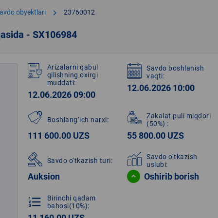
chevron_right
avdo obyektlari
23760012
qasida - SX106984
Arizalarni qabul
Savdo boshlanish
qilishning oxirgi
vaqti:
muddati:
12.06.2026 10:00
12.06.2026 09:00
Zakalat puli miqdori
Boshlang‘ich narxi:
(50%)
:
111 600.00 UZS
55 800.00 UZS
Savdo o‘tkazish
Savdo o‘tkazish turi:
uslubi:
Auksion
Oshirib borish
Birinchi qadam
format_list_numbered
bahosi(10%):
11 160.00 UZS