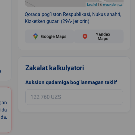
Leaflet
| ©
e-auksion.uz
Qoraqalpog`iston Respublikasi, Nukus shahri,
Kizketken guzari (29A- jer orin)
Yandex
Google Maps
Maps
Zakalat kalkulyatori
0
Auksion qadamiga bog‘lanmagan taklif
igan
ida
nda,