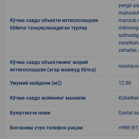
yengil al
mahsulotl
Кўчма савдо объекти ихтисослашуви
mansub ma
бўйича таъқиқланадиган турлар
mikroorg
solinadig
zararkun
zaharlar,
Кўчма савдо объектининг жорий
nooziq-o
ихтисослашуви (агар мавжуд бўлса)
Умумий майдони (м2)
12.00
Кўчма савдо жойининг манзили
Kizketken
Буюртмачи номи
Davlat so
Боғланиш учун телефон рақам
+998 (91