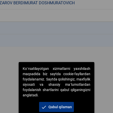
ZAROV BERDIMURAT DOSHMURATOVICH
k
k
Ko`rsatilayotgan xizmatlarni yaxshilash
maqsadida biz saytda cookie-fayllardan
foydalanamiz. Saytda qolishingiz, maxfiylik
siyosati va shaxsiy ma`lumotlardan
foydalanish shartlarini qabul qilganingizni
anglatadi.
check
Qabul qilaman