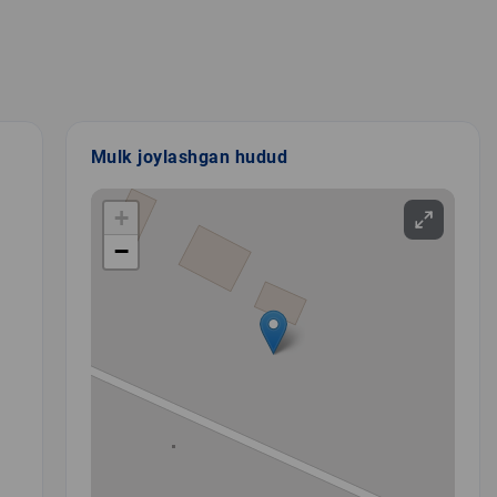
Mulk joylashgan hudud
+
−