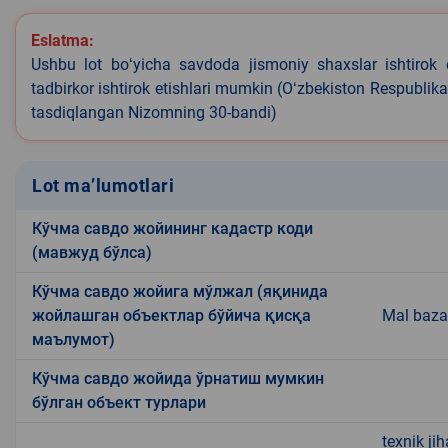
Eslatma:
Ushbu lot boʻyicha savdoda jismoniy shaxslar ishtirok 
tadbirkor ishtirok etishlari mumkin (Oʻzbekiston Respublik
tasdiqlangan Nizomning 30-bandi)
Lot ma’lumotlari
Кўчма савдо жойининг кадастр коди
(мавжуд бўлса)
Кўчма савдо жойига мўлжал (яқинида
жойлашган объектлар бўйича қисқа
Mal baza
маълумот)
Кўчма савдо жойида ўрнатиш мумкин
бўлган объект турлари
texnik ji