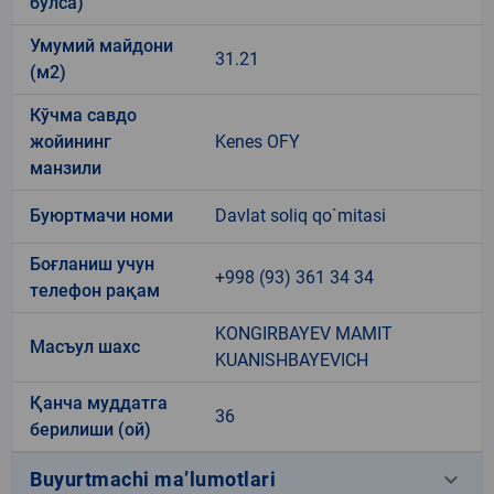
бўлса)
Умумий майдони
31.21
(м2)
Кўчма савдо
жойининг
Kenes OFY
манзили
Буюртмачи номи
Davlat soliq qo`mitasi
Боғланиш учун
+998 (93) 361 34 34
телефон рақам
KONGIRBAYEV MAMIT
Масъул шахс
KUANISHBAYEVICH
Қанча муддатга
36
берилиши (ой)
keyboard_arrow_down
Buyurtmachi ma’lumotlari