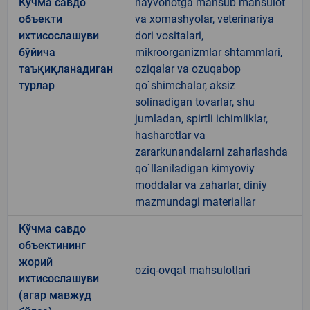
Кўчма савдо
hayvonotga mansub mahsulot
объекти
va xomashyolar, veterinariya
ихтисослашуви
dori vositalari,
бўйича
mikroorganizmlar shtammlari,
таъқиқланадиган
oziqalar va ozuqabop
турлар
qo`shimchalar, aksiz
solinadigan tovarlar, shu
jumladan, spirtli ichimliklar,
hasharotlar va
zararkunandalarni zaharlashda
qo`llaniladigan kimyoviy
moddalar va zaharlar, diniy
mazmundagi materiallar
Кўчма савдо
объектининг
жорий
oziq-ovqat mahsulotlari
ихтисослашуви
(агар мавжуд