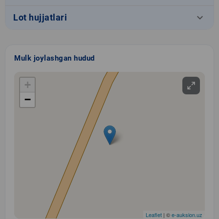
keyboard_arrow_down
Lot hujjatlari
Mulk joylashgan hudud
+
−
Leaflet
| ©
e-auksion.uz