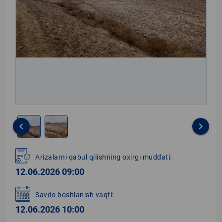
keyboard_arrow_left
keyboard_arrow_right
Item
1
Arizalarni qabul qilishning oxirgi muddati:
of
12.06.2026 09:00
2
Savdo boshlanish vaqti:
12.06.2026 10:00