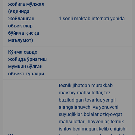
жойига мўлжал
(яқинида
жойлашган
1-sonli maktab internati yonida
объектлар
бўйича қисқа
маълумот)
Кўчма савдо
жойида ўрнатиш
мумкин бўлган
объект турлари
texnik jihatdan murakkab
maishiy mahsulotlar, tez
buziladigan tovarlar, yengil
alangalanuvchi va yonuvchi
suyuqliklar, bolalar oziq-ovqat
mahsulotlari, hayvonlar, termik
ishlov berilmagan, kelib chiqishi