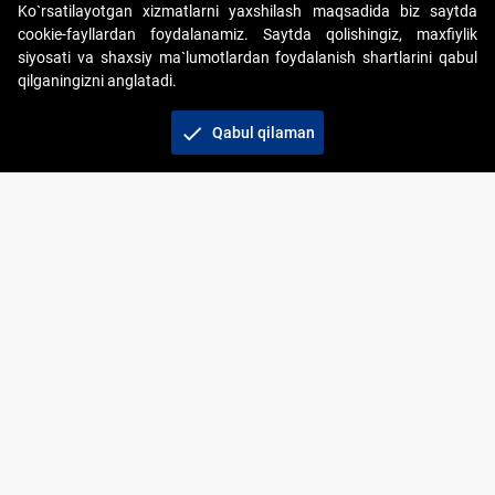
Ko`rsatilayotgan xizmatlarni yaxshilash maqsadida biz saytda
cookie-fayllardan foydalanamiz. Saytda qolishingiz, maxfiylik
siyosati va shaxsiy ma`lumotlardan foydalanish shartlarini qabul
qilganingizni anglatadi.
Copyright © 2017-2026. "Elektron onlayn-auksionlarni
tashkil etish" AJ. Barcha huquqlar himoyalangan
check
Qabul qilaman
To‘lov usullari
Bog‘lanish