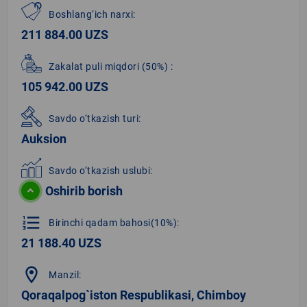
Boshlang‘ich narxi:
211 884.00 UZS
Zakalat puli miqdori
(50%)
:
105 942.00 UZS
Savdo o‘tkazish turi:
Auksion
Savdo o‘tkazish uslubi:
Oshirib borish
format_list_numbered
Birinchi qadam bahosi(10%):
21 188.40 UZS
location_on
Manzil:
Qoraqalpog`iston Respublikasi, Chimboy