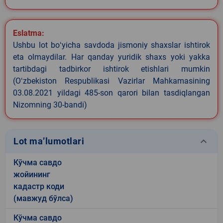
Eslatma:
Ushbu lot boʻyicha savdoda jismoniy shaxslar ishtirok
eta olmaydilar. Har qanday yuridik shaxs yoki yakka
tartibdagi tadbirkor ishtirok etishlari mumkin
(Oʻzbekiston Respublikasi Vazirlar Mahkamasining
03.08.2021 yildagi 485-son qarori bilan tasdiqlangan
Nizomning 30-bandi)
keyboard_arrow_down
Lot ma’lumotlari
Кўчма савдо
жойининг
кадастр коди
(мавжуд бўлса)
Кўчма савдо