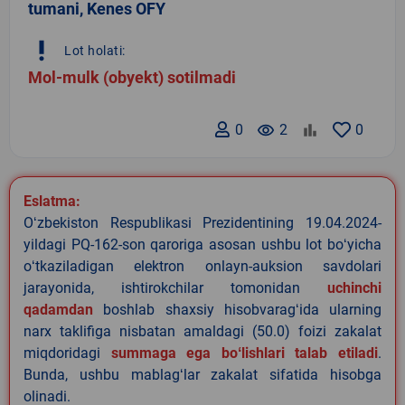
tumani, Kenes OFY
priority_high
Lot holati:
Mol-mulk (obyekt) sotilmadi
0
remove_red_eye
2
0
Eslatma:
Oʻzbekiston Respublikasi Prezidentining 19.04.2024-
yildagi PQ-162-son qaroriga asosan ushbu lot boʻyicha
oʻtkaziladigan elektron onlayn-auksion savdolari
jarayonida, ishtirokchilar tomonidan
uchinchi
qadamdan
boshlab shaxsiy hisobvaragʻida ularning
narx taklifiga nisbatan amaldagi (50.0) foizi zakalat
miqdoridagi
summaga ega boʻlishlari talab etiladi
.
Bunda, ushbu mablagʻlar zakalat sifatida hisobga
olinadi.