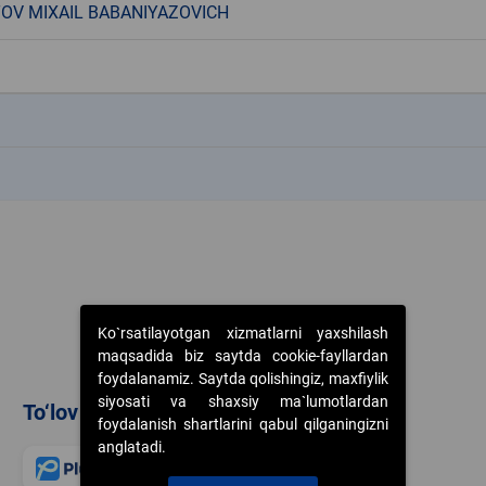
V MIXAIL BABANIYAZOVICH
k
k
Ko`rsatilayotgan xizmatlarni yaxshilash
maqsadida biz saytda cookie-fayllardan
foydalanamiz. Saytda qolishingiz, maxfiylik
siyosati va shaxsiy ma`lumotlardan
To‘lov usullari
foydalanish shartlarini qabul qilganingizni
anglatadi.