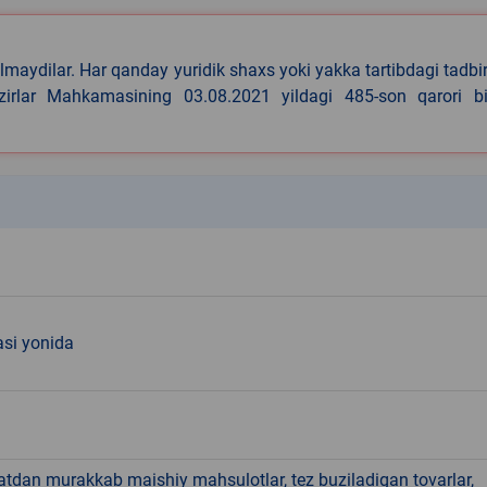
lmaydilar. Har qanday yuridik shaxs yoki yakka tartibdagi tadbi
azirlar Mahkamasining 03.08.2021 yildagi 485-son qarori bi
k
asi yonida
hatdan murakkab maishiy mahsulotlar, tez buziladigan tovarlar,