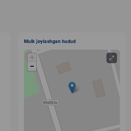
Mulk joylashgan hudud
+
−