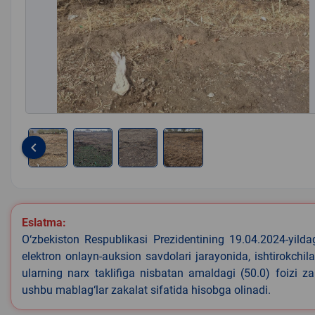
keyboard_arrow_left
Item
1
of
4
Eslatma:
O‘zbekiston Respublikasi Prezidentining 19.04.2024-yild
elektron onlayn-auksion savdolari jarayonida, ishtirokchi
ularning narx taklifiga nisbatan amaldagi (50.0) foizi z
ushbu mablag‘lar zakalat sifatida hisobga olinadi.