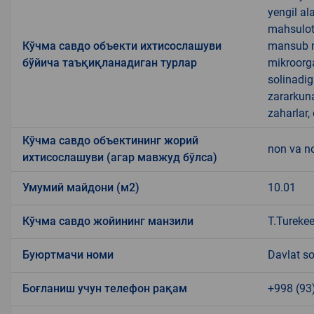
yengil al
mahsulotl
Кўчма савдо объекти ихтисослашуви
mansub ma
бўйича таъқиқланадиган турлар
mikroorg
solinadig
zararkun
zaharlar,
Кўчма савдо объектининг жорий
non va no
ихтисослашуви (агар мавжуд бўлса)
Умумий майдони (м2)
10.01
Кўчма савдо жойининг манзили
T.Turekee
Буюртмачи номи
Davlat so
Боғланиш учун телефон рақам
+998 (93