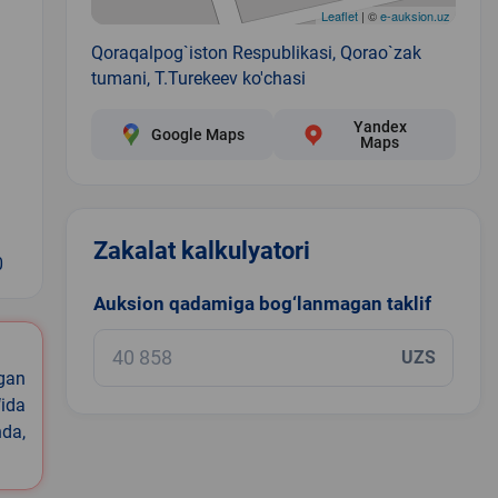
Leaflet
| ©
e-auksion.uz
Qoraqalpog`iston Respublikasi, Qorao`zak
tumani, T.Turekeev ko'chasi
Yandex
Google Maps
Maps
Zakalat kalkulyatori
0
Auksion qadamiga bog‘lanmagan taklif
UZS
igan
ida
nda,