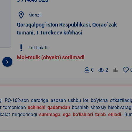
location_on
Manzil:
Qoraqalpog`iston Respublikasi, Qorao`zak
tumani, T.Turekeev ko'chasi
priority_high
Lot holati:
Mol-mulk (obyekt) sotilmadi
keyboard_arrow_right
0
remove_red_eye
2
agi PQ-162-son qaroriga asosan ushbu lot bo‘yicha o‘tkazilad
lar tomonidan
uchinchi qadamdan
boshlab shaxsiy hisobvarag‘
akalat miqdoridagi
summaga ega bo‘lishlari talab etiladi
. Bu