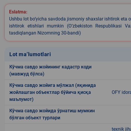
Eslatma:
Ushbu lot bo‘yicha savdoda jismoniy shaxslar ishtirok eta o
ishtirok etishlari mumkin (O‘zbekiston Respublikasi V
tasdiqlangan Nizomning 30-bandi)
Lot ma’lumotlari
Кўчма савдо жойининг кадастр коди
(мавжуд бўлса)
Кўчма савдо жойига мўлжал (яқинида
жойлашган объектлар бўйича қисқа
OFY idor
маълумот)
Кўчма савдо жойида ўрнатиш мумкин
бўлган объект турлари
texnik ji