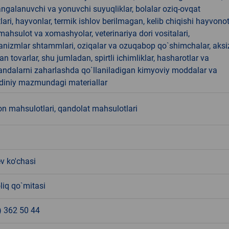
angalanuvchi va yonuvchi suyuqliklar, bolalar oziq-ovqat
ari, hayvonlar, termik ishlov berilmagan, kelib chiqishi hayvono
hsulot va xomashyolar, veterinariya dori vositalari,
anizmlar shtammlari, oziqalar va ozuqabop qo`shimchalar, aksi
an tovarlar, shu jumladan, spirtli ichimliklar, hasharotlar va
andalarni zaharlashda qo`llaniladigan kimyoviy moddalar va
 diniy mazmundagi materiallar
n mahsulotlari, qandolat mahsulotlari
v ko'chasi
liq qo`mitasi
) 362 50 44