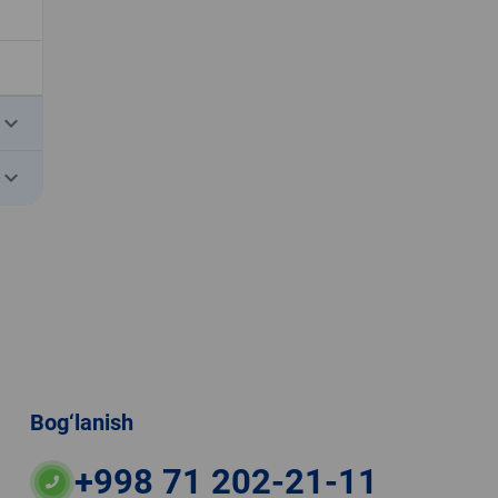
eyboard_arrow_down
eyboard_arrow_down
Bog‘lanish
+998 71 202-21-11