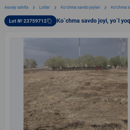
chevron_right
chevron_right
chevron_right
Asosiy sahifa
Lotlar
Koʻchma savdo joylari
Koʻchma s
Ko`chma savdo joyi, yo`l yo
Lot № 23759712
content_copy