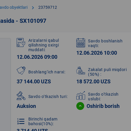
chevron_right
avdo obyektlari
23759712
qasida - SX101097
Arizalarni qabul
Savdo boshlanish
qilishning oxirgi
vaqti:
muddati:
12.06.2026 10:00
12.06.2026 09:00
Zakalat puli miqdori
Boshlang‘ich narxi:
(50%)
:
37 144.00 UZS
18 572.00 UZS
Savdo o‘tkazish
Savdo o‘tkazish turi:
uslubi:
Auksion
Oshirib borish
Birinchi qadam
format_list_numbered
bahosi(10%):
3 714.40 UZS