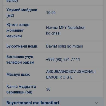
бўлса)
Умумий майдони
10.00
(м2)
Кўчма савдо
Navruz MFY Nurafshon
жойининг
ko`chasi
манзили
Буюртмачи номи
Davlat soliq qo`mitasi
Боғланиш учун
+998 (90) 291 77 11
телефон рақам
ABDUBANNOBOV USMONALI
Масъул шахс
BAXODIR O`G`LI
Қанча муддатга
36
берилиши (ой)
keyboard_arrow_down
Buyurtmachi ma’lumotlari