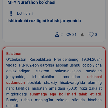
MFY Nurafshon ko`chasi
priority_high
Lot holati:
Ishtirokchi roziligini kutish jarayonida
2
remove_red_eye
31
0
Eslatma:
Oʻzbekiston Respublikasi Prezidentining 19.04.2024-
yildagi PQ-162-son qaroriga asosan ushbu lot boʻyicha
oʻtkaziladigan elektron onlayn-auksion savdolari
jarayonida, ishtirokchilar tomonidan
uchinchi
qadamdan
boshlab shaxsiy hisobvaragʻida ularning
narx taklifiga nisbatan amaldagi (50.0) foizi zakalat
miqdoridagi
summaga ega boʻlishlari talab etiladi
.
Bunda, ushbu mablagʻlar zakalat sifatida hisobga
olinadi.