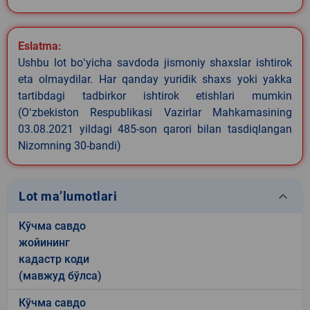
Eslatma:
Ushbu lot boʻyicha savdoda jismoniy shaxslar ishtirok
eta olmaydilar. Har qanday yuridik shaxs yoki yakka
tartibdagi tadbirkor ishtirok etishlari mumkin
(Oʻzbekiston Respublikasi Vazirlar Mahkamasining
03.08.2021 yildagi 485-son qarori bilan tasdiqlangan
Nizomning 30-bandi)
keyboard_arrow_down
Lot ma’lumotlari
Кўчма савдо
жойининг
кадастр коди
(мавжуд бўлса)
Кўчма савдо