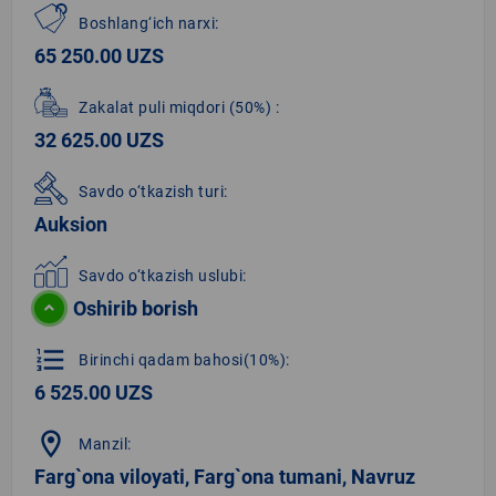
Boshlang‘ich narxi:
65 250.00 UZS
Zakalat puli miqdori
(50%)
:
32 625.00 UZS
Savdo o‘tkazish turi:
Auksion
Savdo o‘tkazish uslubi:
Oshirib borish
format_list_numbered
Birinchi qadam bahosi(10%):
6 525.00 UZS
location_on
Manzil:
Farg`ona viloyati, Farg`ona tumani, Navruz