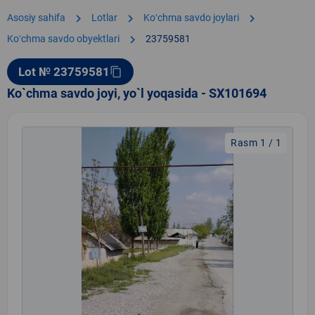
chevron_right
chevron_right
chevron_right
Asosiy sahifa
Lotlar
Koʻchma savdo joylari
chevron_right
Koʻchma savdo obyektlari
23759581
Lot № 23759581
content_copy
Ko`chma savdo joyi, yo`l yoqasida - SX101694
Rasm 1 / 1