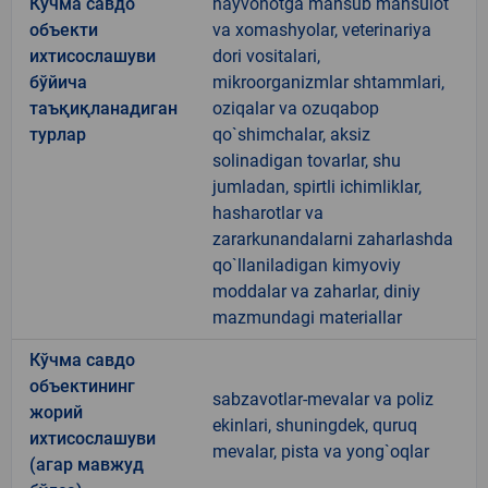
Кўчма савдо
hayvonotga mansub mahsulot
объекти
va xomashyolar, veterinariya
ихтисослашуви
dori vositalari,
бўйича
mikroorganizmlar shtammlari,
таъқиқланадиган
oziqalar va ozuqabop
турлар
qo`shimchalar, aksiz
solinadigan tovarlar, shu
jumladan, spirtli ichimliklar,
hasharotlar va
zararkunandalarni zaharlashda
qo`llaniladigan kimyoviy
moddalar va zaharlar, diniy
mazmundagi materiallar
Кўчма савдо
объектининг
sabzavotlar-mevalar va poliz
жорий
ekinlari, shuningdek, quruq
ихтисослашуви
mevalar, pista va yong`oqlar
(агар мавжуд