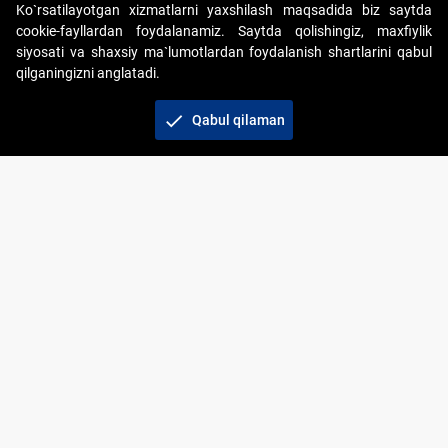
Ko`rsatilayotgan xizmatlarni yaxshilash maqsadida biz saytda
cookie-fayllardan foydalanamiz. Saytda qolishingiz, maxfiylik
siyosati va shaxsiy ma`lumotlardan foydalanish shartlarini qabul
qilganingizni anglatadi.
Copyright © 2017-2026. "Elektron onlayn-auksionlarni
tashkil etish" AJ. Barcha huquqlar himoyalangan
check
Qabul qilaman
To‘lov usullari
Bog‘lanish