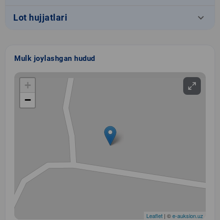
keyboard_arrow_down
Lot hujjatlari
Mulk joylashgan hudud
+
−
Leaflet
| ©
e-auksion.uz