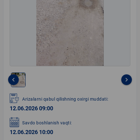
keyboard_arrow_left
keyboard_arrow_right
Item
1
Arizalarni qabul qilishning oxirgi muddati:
of
12.06.2026 09:00
1
Savdo boshlanish vaqti:
12.06.2026 10:00