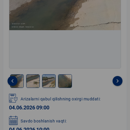
keyboard_arrow_left
keyboard_arrow_right
Item
1
Arizalarni qabul qilishning oxirgi muddati:
of
04.06.2026 09:00
4
Savdo boshlanish vaqti:
04.06.2026 10:00