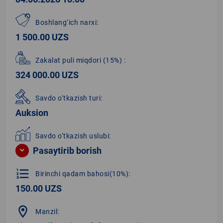
Boshlang‘ich narxi:
1 500.00 UZS
Zakalat puli miqdori
(15%)
:
324 000.00 UZS
Savdo o‘tkazish turi:
Auksion
Savdo o‘tkazish uslubi:
Pasaytirib borish
format_list_numbered
Birinchi qadam bahosi(10%):
150.00 UZS
location_on
Manzil: