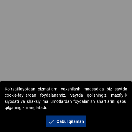
Ko`rsatilayotgan xizmatlarni yaxshilash maqsadida biz saytda
cookie-fayllardan foydalanamiz. Saytda qolishingiz, maxfiylik
siyosati va shaxsiy ma`lumotlardan foydalanish shartlarini qabul
qilganingizni anglatadi.
Copyright © 2017-2026. "Elektron onlayn-auksionlarni
tashkil etish" AJ. Barcha huquqlar himoyalangan
check
Qabul qilaman