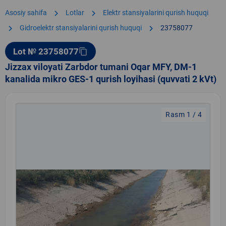
chevron_right
chevron_right
Asosiy sahifa
Lotlar
Elektr stansiyalarini qurish huquqi
chevron_right
chevron_right
Gidroelektr stansiyalarini qurish huquqi
23758077
Lot № 23758077
content_copy
Jizzax viloyati Zarbdor tumani Oqar MFY, DM-1
kanalida mikro GES-1 qurish loyihasi (quvvati 2 kVt)
Rasm 1 / 4