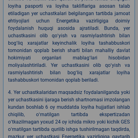
loyiha pasporti va loyiha takliflariga asosan talab
etiladigan yer uchastkalari belgilangan tartibda jamoat
ehtiyojlari uchun Energetika vazirligiga doimiy
foydalanish huquqi asosida ajratiladi. Bunda, yer
uchastkasini olib qoʻyish va rasmiylashtirish bilan
bogʻliq xarajatlar keyinchalik loyiha tashabbuskori
tomonidan qoplab berish sharti bilan mahalliy davlat
hokimiyati organlari mablagʻlari hisobidan
moliyalashtiriladi. Yer uchastkasini olib qoʻyish va
rasmiylashtirish bilan bogʻliq xarajatlar loyiha
tashabbuskori tomonidan qoplab beriladi.
4. Yer uchastkalaridan maqsadsiz foydalanilganda yoki
yer uchastkasini ijaraga berish shartnomasi imzolangan
kundan boshlab 6 oy muddatda loyiha hujjatlari ishlab
chiqilib, oʻrnatilgan tartibda ekspertizadan
oʻtkazilmagan yoxud 24 oy ichida mikro yoki kichik GES
oʻrnatilgan tartibda qurilib ishga tushirilmagan taqdirda,
mazkur yer uchastkasi Energetika vazirligiga qaytarib