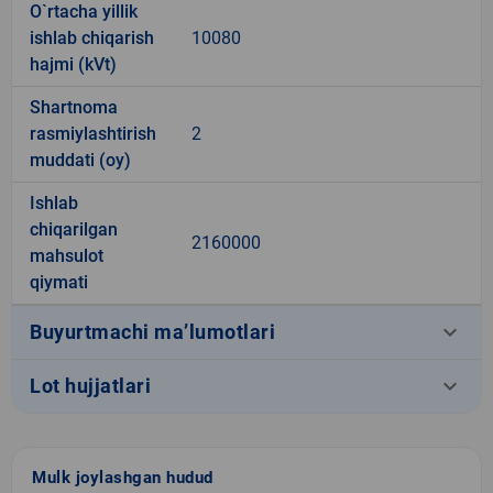
O`rtacha yillik
ishlab chiqarish
10080
hajmi (kVt)
Shartnoma
rasmiylashtirish
2
muddati (oy)
Ishlab
chiqarilgan
2160000
mahsulot
qiymati
keyboard_arrow_down
Buyurtmachi ma’lumotlari
keyboard_arrow_down
Lot hujjatlari
Mulk joylashgan hudud