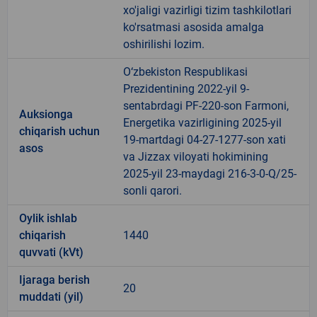
xo'jaligi vazirligi tizim tashkilotlari
ko'rsatmasi asosida amalga
oshirilishi lozim.
O‘zbekiston Respublikasi
Prezidentining 2022-yil 9-
sentabrdagi PF-220-son Farmoni,
Auksionga
Energetika vazirligining 2025-yil
chiqarish uchun
19-martdagi 04-27-1277-son xati
asos
va Jizzax viloyati hokimining
2025-yil 23-maydagi 216-3-0-Q/25-
sonli qarori.
Oylik ishlab
chiqarish
1440
quvvati (kVt)
Ijaraga berish
20
muddati (yil)