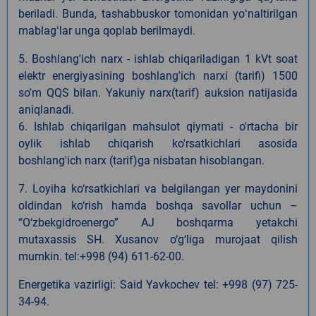
beriladi. Bunda, tashabbuskor tomonidan yoʻnaltirilgan
mablagʻlar unga qoplab berilmaydi.
5. Boshlang'ich narx - ishlab chiqariladigan 1 kVt soat
elektr energiyasining boshlang'ich narxi (tarifi) 1500
so'm QQS bilan. Yakuniy narx(tarif) auksion natijasida
aniqlanadi.
6. Ishlab chiqarilgan mahsulot qiymati - o'rtacha bir
oylik ishlab chiqarish ko'rsatkichlari asosida
boshlang'ich narx (tarif)ga nisbatan hisoblangan.
7. Loyiha ko‘rsatkichlari va belgilangan yer maydonini
oldindan ko‘rish hamda boshqa savollar uchun –
“O‘zbekgidroenergo” AJ boshqarma yetakchi
mutaxassis
SH.
Xusanov o‘g‘liga murojaat qilish
mumkin. tel:+998 (94) 611-62-00.
Energetika vazirligi:
Said Yavkochev tel:
+998 (9
7
)
725
-
34
-
94
.