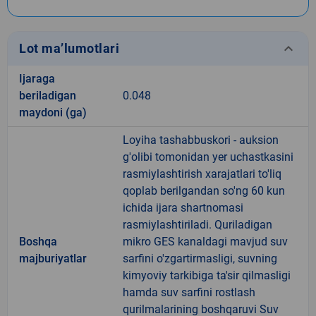
keyboard_arrow_down
Lot ma’lumotlari
Ijaraga
beriladigan
0.048
maydoni (ga)
Loyiha tashabbuskori - auksion
g'olibi tomonidan yer uchastkasini
rasmiylashtirish xarajatlari to'liq
qoplab berilgandan so'ng 60 kun
ichida ijara shartnomasi
rasmiylashtiriladi. Quriladigan
Boshqa
mikro GES kanaldagi mavjud suv
majburiyatlar
sarfini o'zgartirmasligi, suvning
kimyoviy tarkibiga ta'sir qilmasligi
hamda suv sarfini rostlash
qurilmalarining boshqaruvi Suv