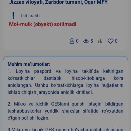
Jizzax viloyati, Zarbdor tumani, Oqar MFY
priority_high
Lot holati:
Mol-mulk (obyekt) sotilmadi
0
remove_red_eye
5
0
Muhim ma’lumotlar:
1. Loyiha pasporti va loyiha taklifida keltirilgan
koʼrsatkichlar dastlabki hisob-kitoblarga koʼra
aniqlangan. Ushbu koʼrsatkichlarga loyiha hujjatlarini
ishlab chiqish jarayonida aniqlik kiritiladi.
2. Mikro va kichik GESlarni qurish istagini bildirgan
tashabbuskorlar yuridik shaxslar sifatida roʼyxatdan
oʼtgan boʼlishi lozim.
3.Mikro va kichik GES qurish boʻyicha ishlab chiqilgan