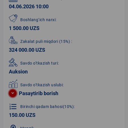
04.06.2026 10:00
Boshlang‘ich narxi:
1 500.00 UZS
Zakalat puli miqdori
(15%)
:
324 000.00 UZS
Savdo o‘tkazish turi:
Auksion
Savdo o‘tkazish uslubi:
Pasaytirib borish
format_list_numbered
Birinchi qadam bahosi(10%):
150.00 UZS