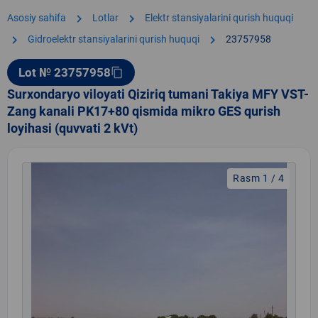
chevron_right
chevron_right
Asosiy sahifa
Lotlar
Elektr stansiyalarini qurish huquqi
chevron_right
chevron_right
Gidroelektr stansiyalarini qurish huquqi
23757958
Lot № 23757958
content_copy
Surxondaryo viloyati Qiziriq tumani Takiya MFY VST-
Zang kanali PK17+80 qismida mikro GES qurish
loyihasi (quvvati 2 kVt)
Rasm 1 / 4