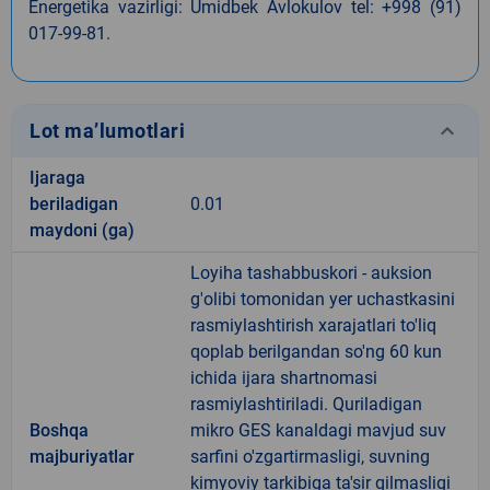
Energetika vazirligi:
Umidbek Avlokulov tel:
+998 (91)
017-99-81.
keyboard_arrow_down
Lot ma’lumotlari
Ijaraga
beriladigan
0.01
maydoni (ga)
Loyiha tashabbuskori - auksion
g'olibi tomonidan yer uchastkasini
rasmiylashtirish xarajatlari to'liq
qoplab berilgandan so'ng 60 kun
ichida ijara shartnomasi
rasmiylashtiriladi. Quriladigan
Boshqa
mikro GES kanaldagi mavjud suv
majburiyatlar
sarfini o'zgartirmasligi, suvning
kimyoviy tarkibiga ta'sir qilmasligi