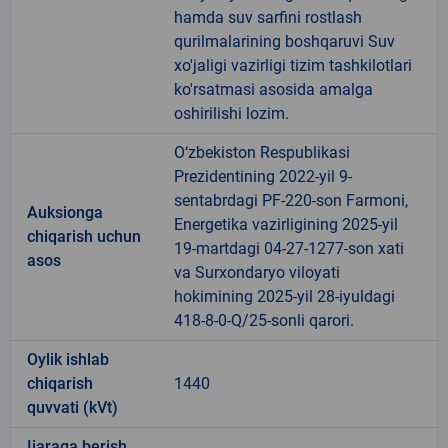
hamda suv sarfini rostlash
qurilmalarining boshqaruvi Suv
xo'jaligi vazirligi tizim tashkilotlari
ko'rsatmasi asosida amalga
oshirilishi lozim.
O‘zbekiston Respublikasi
Prezidentining 2022-yil 9-
sentabrdagi PF-220-son Farmoni,
Auksionga
Energetika vazirligining 2025-yil
chiqarish uchun
19-martdagi 04-27-1277-son xati
asos
va Surxondaryo viloyati
hokimining 2025-yil 28-iyuldagi
418-8-0-Q/25-sonli qarori.
Oylik ishlab
chiqarish
1440
quvvati (kVt)
Ijaraga berish