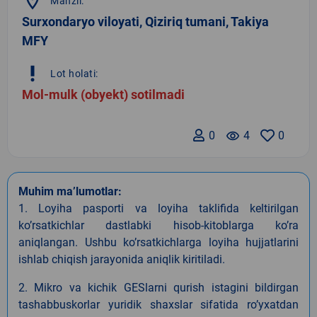
location_on
Manzil:
Surxondaryo viloyati, Qiziriq tumani, Takiya
MFY
priority_high
Lot holati:
Mol-mulk (obyekt) sotilmadi
0
remove_red_eye
4
0
Muhim ma’lumotlar:
1. Loyiha pasporti va loyiha taklifida keltirilgan
koʼrsatkichlar dastlabki hisob-kitoblarga koʼra
aniqlangan. Ushbu koʼrsatkichlarga loyiha hujjatlarini
ishlab chiqish jarayonida aniqlik kiritiladi.
2. Mikro va kichik GESlarni qurish istagini bildirgan
tashabbuskorlar yuridik shaxslar sifatida roʼyxatdan