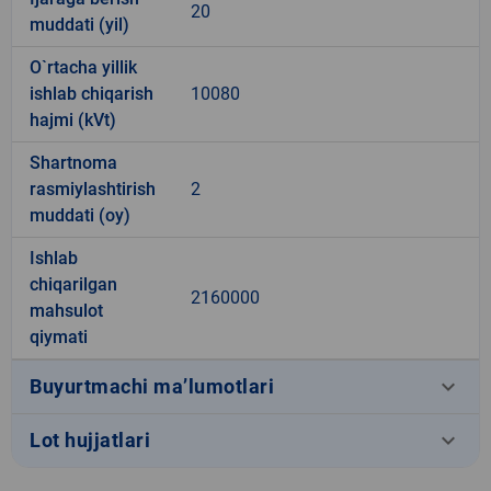
20
muddati (yil)
O`rtacha yillik
ishlab chiqarish
10080
hajmi (kVt)
Shartnoma
rasmiylashtirish
2
muddati (oy)
Ishlab
chiqarilgan
2160000
mahsulot
qiymati
keyboard_arrow_down
Buyurtmachi ma’lumotlari
keyboard_arrow_down
Lot hujjatlari