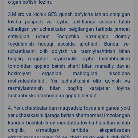
oʼtgan boʼlishi lozim.
3.Mikro va kichik GES qurish boʻyicha ishlab chiqilgan
loyiha pasporti va loyiha takliflariga asosan talab
etiladigan yer uchastkalari belgilangan tartibda jamoat
ehtiyojlari uchun Energetika vazirligiga doimiy
foydalanish huquqi asosida ajratiladi. Bunda, yer
uchastkasini olib qoʻyish va rasmiylashtirish bilan
bogʻliq xarajatlar keyinchalik loyiha tashabbuskori
tomonidan qoplab berish sharti bilan mahalliy davlat
hokimiyati organlari mablagʻlari hisobidan
moliyalashtiriladi. Yer uchastkasini olib qoʻyish va
rasmiylashtirish bilan bogʻliq xarajatlar loyiha
tashabbuskori tomonidan qoplab beriladi.
4. Yer uchastkalaridan maqsadsiz foydalanilganda yoki
yer uchastkasini ijaraga berish shartnomasi imzolangan
kundan boshlab 6 oy muddatda loyiha hujjatlari ishlab
chiqilib, oʻrnatilgan tartibda ekspertizadan
oʻtkazilmagan yoxud 24 oy ichida mikro yoki kichik GES