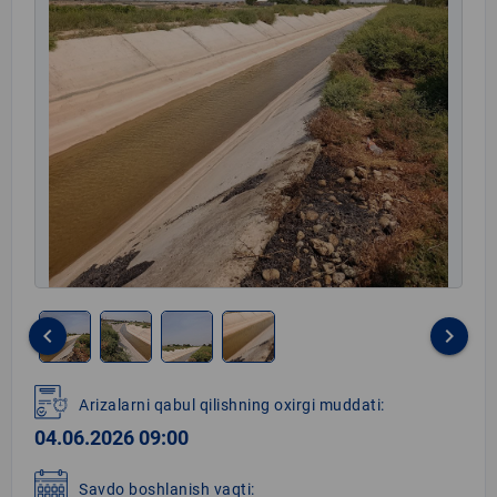
keyboard_arrow_left
keyboard_arrow_right
Item
1
Arizalarni qabul qilishning oxirgi muddati:
of
04.06.2026 09:00
4
Savdo boshlanish vaqti: