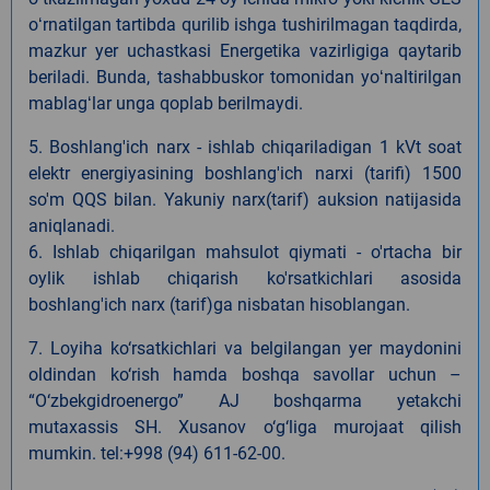
oʻrnatilgan tartibda qurilib ishga tushirilmagan taqdirda,
mazkur yer uchastkasi Energetika vazirligiga qaytarib
beriladi. Bunda, tashabbuskor tomonidan yoʻnaltirilgan
mablagʻlar unga qoplab berilmaydi.
5. Boshlang'ich narx - ishlab chiqariladigan 1 kVt soat
elektr energiyasining boshlang'ich narxi (tarifi) 1500
so'm QQS bilan. Yakuniy narx(tarif) auksion natijasida
aniqlanadi.
6. Ishlab chiqarilgan mahsulot qiymati - o'rtacha bir
oylik ishlab chiqarish ko'rsatkichlari asosida
boshlang'ich narx (tarif)ga nisbatan hisoblangan.
7. Loyiha ko‘rsatkichlari va belgilangan yer maydonini
oldindan ko‘rish hamda boshqa savollar uchun –
“O‘zbekgidroenergo” AJ boshqarma yetakchi
mutaxassis
SH.
Xusanov o‘g‘liga murojaat qilish
mumkin. tel:+998 (94) 611-62-00.