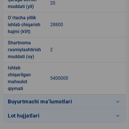
20
muddati (yil)
O`rtacha yillik
ishlab chiqarish
28800
hajmi (kVt)
Shartnoma
rasmiylashtirish
2
muddati (oy)
Ishlab
chiqarilgan
5400000
mahsulot
qiymati
keyboard_arrow_down
Buyurtmachi ma’lumotlari
keyboard_arrow_down
Lot hujjatlari