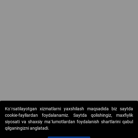
Ko`rsatilayotgan xizmatlarni yaxshilash maqsadida biz saytda
cookie-fayllardan foydalanamiz. Saytda qolishingiz, maxfiylik
siyosati va shaxsiy ma`lumotlardan foydalanish shartlarini qabul
qilganingizni anglatadi.
Copyright © 2017-2026. "Elektron onlayn-auksionlarni