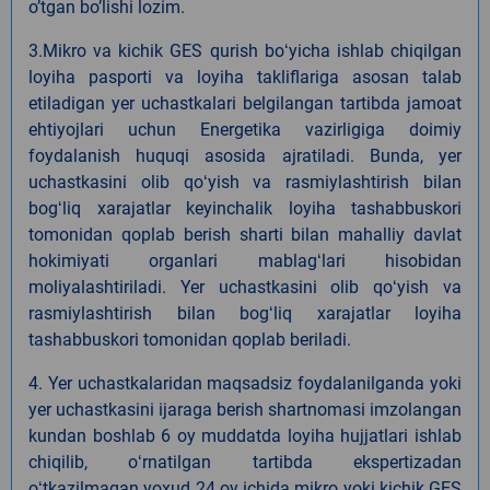
oʼtgan boʼlishi lozim.
3.Mikro va kichik GES qurish boʻyicha ishlab chiqilgan
loyiha pasporti va loyiha takliflariga asosan talab
etiladigan yer uchastkalari belgilangan tartibda jamoat
ehtiyojlari uchun Energetika vazirligiga doimiy
foydalanish huquqi asosida ajratiladi. Bunda, yer
uchastkasini olib qoʻyish va rasmiylashtirish bilan
bogʻliq xarajatlar keyinchalik loyiha tashabbuskori
tomonidan qoplab berish sharti bilan mahalliy davlat
hokimiyati organlari mablagʻlari hisobidan
moliyalashtiriladi. Yer uchastkasini olib qoʻyish va
rasmiylashtirish bilan bogʻliq xarajatlar loyiha
tashabbuskori tomonidan qoplab beriladi.
4. Yer uchastkalaridan maqsadsiz foydalanilganda yoki
yer uchastkasini ijaraga berish shartnomasi imzolangan
kundan boshlab 6 oy muddatda loyiha hujjatlari ishlab
chiqilib, oʻrnatilgan tartibda ekspertizadan
oʻtkazilmagan yoxud 24 oy ichida mikro yoki kichik GES