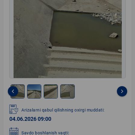
keyboard_arrow_left
keyboard_arrow_right
Item
1
Arizalarni qabul qilishning oxirgi muddati:
of
04.06.2026 09:00
4
Savdo boshlanish vaqti: