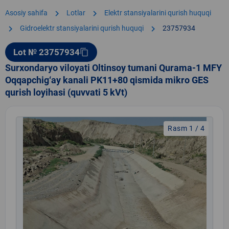
chevron_right
chevron_right
Asosiy sahifa
Lotlar
Elektr stansiyalarini qurish huquqi
chevron_right
chevron_right
Gidroelektr stansiyalarini qurish huquqi
23757934
Lot № 23757934
content_copy
Surxondaryo viloyati Oltinsoy tumani Qurama-1 MFY
Oqqapchig‘ay kanali PK11+80 qismida mikro GES
qurish loyihasi (quvvati 5 kVt)
Rasm 1 / 4