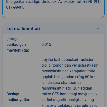
Energetika vazirligi:
Umidbek Avlokulov tel:
+998 (91)
017-99-81.
keyboard_arrow_down
Lot ma’lumotlari
Ijaraga
beriladigan
0.015
maydoni (ga)
Loyiha tashabbuskori - auksion
g'olibi tomonidan yer uchastkasini
rasmiylashtirish xarajatlari to'liq
qoplab berilgandan so'ng 60 kun
ichida ijara shartnomasi
rasmiylashtiriladi. Quriladigan
Boshqa
mikro GES kanaldagi mavjud suv
majburiyatlar
sarfini o'zgartirmasligi, suvning
kimyoviy tarkibiga ta'sir qilmasligi