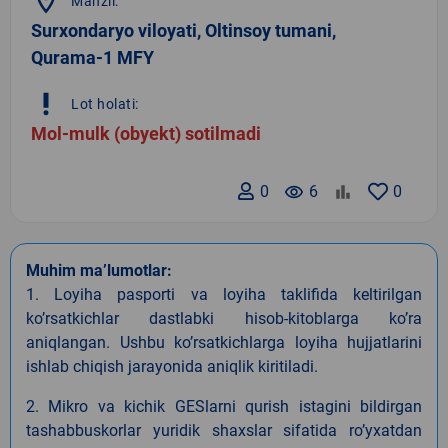
location_on
Manzil:
Surxondaryo viloyati, Oltinsoy tumani,
Qurama-1 MFY
priority_high
Lot holati:
Mol-mulk (obyekt) sotilmadi
0
remove_red_eye
6
0
Muhim ma’lumotlar:
1. Loyiha pasporti va loyiha taklifida keltirilgan
koʼrsatkichlar dastlabki hisob-kitoblarga koʼra
aniqlangan. Ushbu koʼrsatkichlarga loyiha hujjatlarini
ishlab chiqish jarayonida aniqlik kiritiladi.
2. Mikro va kichik GESlarni qurish istagini bildirgan
tashabbuskorlar yuridik shaxslar sifatida roʼyxatdan