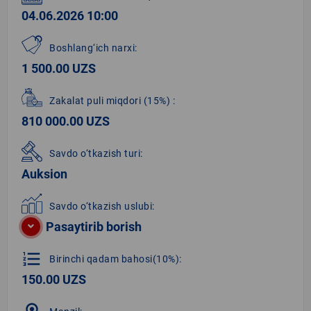
04.06.2026 10:00
Boshlang‘ich narxi:
1 500.00 UZS
Zakalat puli miqdori
(15%)
:
810 000.00 UZS
Savdo o‘tkazish turi:
Auksion
Savdo o‘tkazish uslubi:
Pasaytirib borish
format_list_numbered
Birinchi qadam bahosi(10%):
150.00 UZS