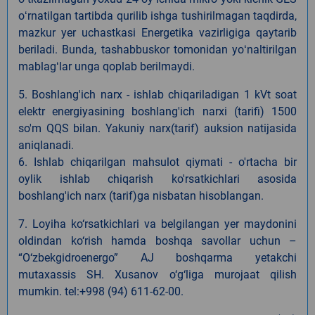
oʻrnatilgan tartibda qurilib ishga tushirilmagan taqdirda,
mazkur yer uchastkasi Energetika vazirligiga qaytarib
beriladi. Bunda, tashabbuskor tomonidan yoʻnaltirilgan
mablagʻlar unga qoplab berilmaydi.
5. Boshlang'ich narx - ishlab chiqariladigan 1 kVt soat
elektr energiyasining boshlang'ich narxi (tarifi) 1500
so'm QQS bilan. Yakuniy narx(tarif) auksion natijasida
aniqlanadi.
6. Ishlab chiqarilgan mahsulot qiymati - o'rtacha bir
oylik ishlab chiqarish ko'rsatkichlari asosida
boshlang'ich narx (tarif)ga nisbatan hisoblangan.
7. Loyiha ko‘rsatkichlari va belgilangan yer maydonini
oldindan ko‘rish hamda boshqa savollar uchun –
“O‘zbekgidroenergo” AJ boshqarma yetakchi
mutaxassis
SH.
Xusanov o‘g‘liga murojaat qilish
mumkin. tel:+998 (94) 611-62-00.