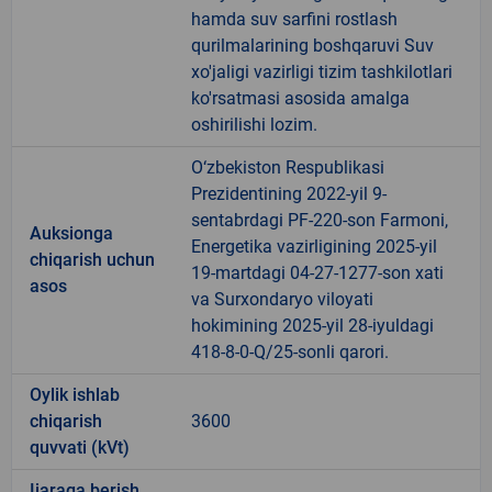
hamda suv sarfini rostlash
qurilmalarining boshqaruvi Suv
xo'jaligi vazirligi tizim tashkilotlari
ko'rsatmasi asosida amalga
oshirilishi lozim.
O‘zbekiston Respublikasi
Prezidentining 2022-yil 9-
sentabrdagi PF-220-son Farmoni,
Auksionga
Energetika vazirligining 2025-yil
chiqarish uchun
19-martdagi 04-27-1277-son xati
asos
va Surxondaryo viloyati
hokimining 2025-yil 28-iyuldagi
418-8-0-Q/25-sonli qarori.
Oylik ishlab
chiqarish
3600
quvvati (kVt)
Ijaraga berish