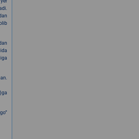
 yer
adi.
idan
olib
dan
hida
giga
lan.
f)ga
rgo”