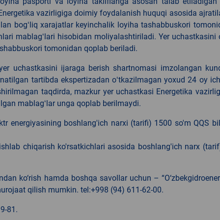
oyiha pasporti va loyiha takliflariga asosan talab etiladigan
Energetika vazirligiga doimiy foydalanish huquqi asosida ajratil
ilan bogʻliq xarajatlar keyinchalik loyiha tashabbuskori tomon
lari mablagʻlari hisobidan moliyalashtiriladi. Yer uchastkasini 
 tashabbuskori tomonidan qoplab beriladi.
yer uchastkasini ijaraga berish shartnomasi imzolangan kun
ʻrnatilgan tartibda ekspertizadan oʻtkazilmagan yoxud 24 oy ic
ushirilmagan taqdirda, mazkur yer uchastkasi Energetika vazirli
ilgan mablagʻlar unga qoplab berilmaydi.
ktr energiyasining boshlang'ich narxi (tarifi) 1500 so'm QQS bi
ishlab chiqarish ko'rsatkichlari asosida boshlang'ich narx (tari
ldindan ko‘rish hamda boshqa savollar uchun – “O‘zbekgidroene
urojaat qilish mumkin. tel:+998 (94) 611-62-00.
9-81.