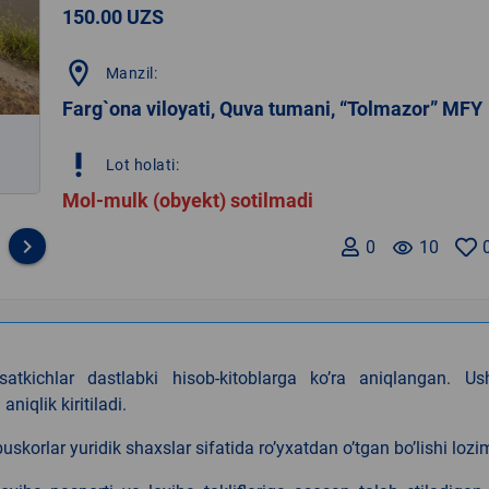
150.00 UZS
location_on
Manzil:
Farg`ona viloyati, Quva tumani, “Tolmazor” MFY
priority_high
Lot holati:
Mol-mulk (obyekt) sotilmadi
keyboard_arrow_right
0
remove_red_eye
10
rsatkichlar dastlabki hisob-kitoblarga koʼra aniqlangan. Us
niqlik kiritiladi.
uskorlar yuridik shaxslar sifatida roʼyxatdan oʼtgan boʼlishi lozi