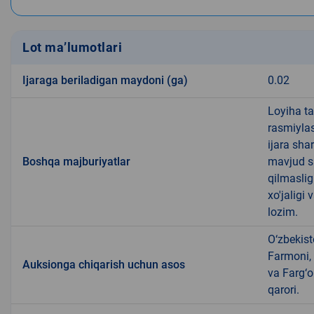
Lot ma’lumotlari
Ijaraga beriladigan maydoni (ga)
0.02
Loyiha ta
rasmiylas
ijara sha
Boshqa majburiyatlar
mavjud su
qilmaslig
xo'jaligi 
lozim.
O‘zbekist
Farmoni, 
Auksionga chiqarish uchun asos
va Farg‘o
qarori.