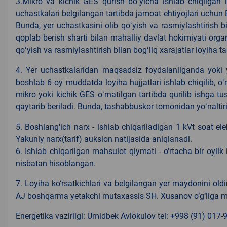
3.Mikro va kichik GES qurish boʻyicha ishlab chiqilgan l
uchastkalari belgilangan tartibda jamoat ehtiyojlari uchun 
Bunda, yer uchastkasini olib qoʻyish va rasmiylashtirish b
qoplab berish sharti bilan mahalliy davlat hokimiyati organ
qoʻyish va rasmiylashtirish bilan bogʻliq xarajatlar loyiha
4. Yer uchastkalaridan maqsadsiz foydalanilganda yoki 
boshlab 6 oy muddatda loyiha hujjatlari ishlab chiqilib, o
mikro yoki kichik GES oʻrnatilgan tartibda qurilib ishga t
qaytarib beriladi. Bunda, tashabbuskor tomonidan yoʻnaltir
5. Boshlang'ich narx - ishlab chiqariladigan 1 kVt soat ele
Yakuniy narx(tarif) auksion natijasida aniqlanadi.
6. Ishlab chiqarilgan mahsulot qiymati - o'rtacha bir oylik 
nisbatan hisoblangan.
7. Loyiha ko‘rsatkichlari va belgilangan yer maydonini o
AJ boshqarma yetakchi mutaxassis
SH.
Xusanov o‘g‘liga m
Energetika vazirligi:
Umidbek Avlokulov tel:
+998 (91) 017-9