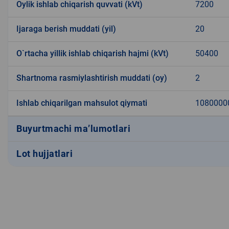
Oylik ishlab chiqarish quvvati (kVt)
7200
Ijaraga berish muddati (yil)
20
O`rtacha yillik ishlab chiqarish hajmi (kVt)
50400
Shartnoma rasmiylashtirish muddati (oy)
2
Ishlab chiqarilgan mahsulot qiymati
1080000
Buyurtmachi ma’lumotlari
Lot hujjatlari