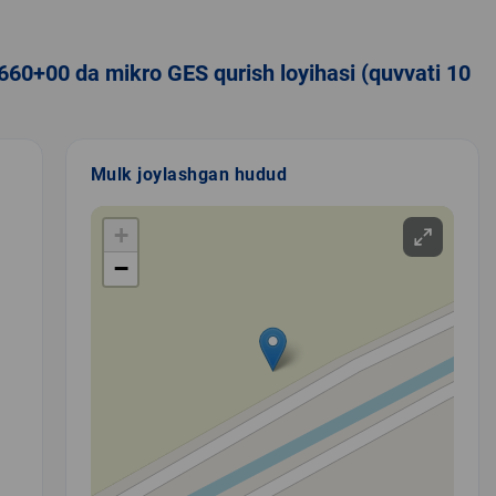
660+00 da mikro GES qurish loyihasi (quvvati 10
Mulk joylashgan hudud
+
−