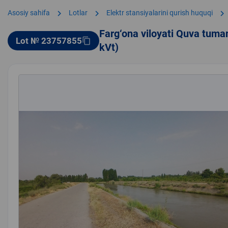
chevron_right
chevron_right
chevron_right
Asosiy sahifa
Lotlar
Elektr stansiyalarini qurish huquqi
Farg‘ona viloyati Quva tuma
Lot № 23757855
content_copy
kVt)