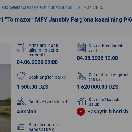
chevron_right
Gidroelektr stansiyalarini qurish huquqi
23757855
ni “Tolmazor” MFY Janubiy Farg‘ona kanalining PK
Arizalarni qabul
Savdo boshlanish
qilishning oxirgi
vaqti:
muddati:
04.06.2026 10:00
04.06.2026 09:00
Zakalat puli miqdori
Boshlang‘ich narxi:
(15%)
:
1 500.00 UZS
1 620 000.00 UZS
Savdo o‘tkazish
Savdo o‘tkazish turi:
uslubi:
Auksion
Pasaytirib borish
Birinchi qadam
format_list_numbered
bahosi(10%):