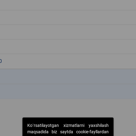
0
k
k
Ko`rsatilayotgan xizmatlarni yaxshilash
maqsadida biz saytda cookie-fayllardan