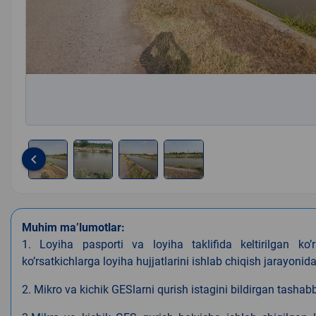
keyboard_arrow_left
Item
1
of
Muhim ma’lumotlar:
4
1. Loyiha pasporti va loyiha taklifida keltirilgan koʼ
koʼrsatkichlarga loyiha hujjatlarini ishlab chiqish jarayonida a
2. Mikro va kichik GESlarni qurish istagini bildirgan tashabb