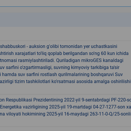
k
shabbuskori - auksion g'olibi tomonidan yer uchastkasini
htirish xarajatlari to'liq qoplab berilgandan so'ng 60 kun ichida
rtnomasi rasmiylashtiriladi. Quriladigan mikroGES kanaldagi
v sarfini o'zgartirmasligi, suvning kimyoviy tarkibiga ta'sir
i hamda suv sarfini rostlash qurilmalarining boshqaruvi Suv
vazirligi tizim tashkilotlari ko'rsatmasi asosida amalga oshirilishi
on Respublikasi Prezidentining 2022-yil 9-sentabrdagi PF-220-s
Energetika vazirligining 2025-yil 19-martdagi 04-27-1277-son xa
na viloyati hokimining 2025-yil 16-maydagi 263-11-0-Q/25-sonli