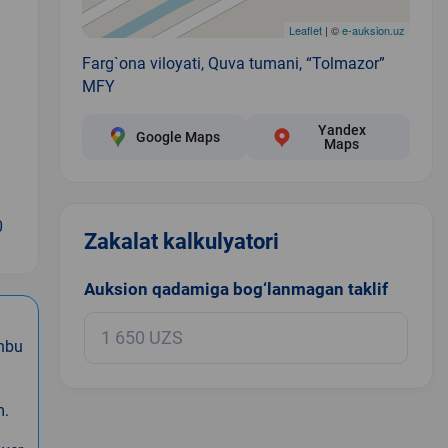
Leaflet
| ©
e-auksion.uz
Farg`ona viloyati, Quva tumani, “Tolmazor”
MFY
Yandex
Google Maps
Maps
0
Zakalat kalkulyatori
Auksion qadamiga bog‘lanmagan taklif
hbu
m.