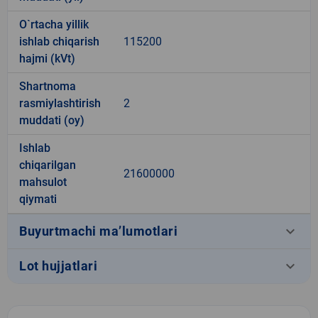
O`rtacha yillik
ishlab chiqarish
115200
hajmi (kVt)
Shartnoma
rasmiylashtirish
2
muddati (oy)
Ishlab
chiqarilgan
21600000
mahsulot
qiymati
keyboard_arrow_down
Buyurtmachi ma’lumotlari
keyboard_arrow_down
Lot hujjatlari