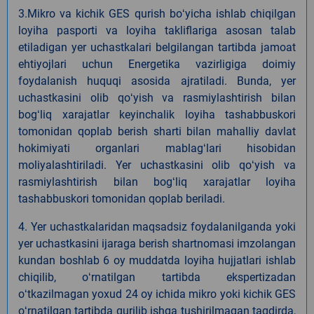
3.Mikro va kichik GES qurish boʻyicha ishlab chiqilgan
loyiha pasporti va loyiha takliflariga asosan talab
etiladigan yer uchastkalari belgilangan tartibda jamoat
ehtiyojlari uchun Energetika vazirligiga doimiy
foydalanish huquqi asosida ajratiladi. Bunda, yer
uchastkasini olib qoʻyish va rasmiylashtirish bilan
bogʻliq xarajatlar keyinchalik loyiha tashabbuskori
tomonidan qoplab berish sharti bilan mahalliy davlat
hokimiyati organlari mablagʻlari hisobidan
moliyalashtiriladi. Yer uchastkasini olib qoʻyish va
rasmiylashtirish bilan bogʻliq xarajatlar loyiha
tashabbuskori tomonidan qoplab beriladi.
4. Yer uchastkalaridan maqsadsiz foydalanilganda yoki
yer uchastkasini ijaraga berish shartnomasi imzolangan
kundan boshlab 6 oy muddatda loyiha hujjatlari ishlab
chiqilib, oʻrnatilgan tartibda ekspertizadan
oʻtkazilmagan yoxud 24 oy ichida mikro yoki kichik GES
oʻrnatilgan tartibda qurilib ishga tushirilmagan taqdirda,