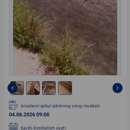
keyboard_arrow_left
keyboard_arrow_right
Item
1
Arizalarni qabul qilishning oxirgi muddati:
of
04.06.2026 09:00
4
Savdo boshlanish vaqti: