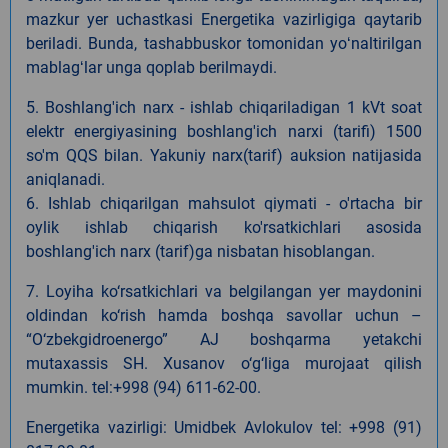
mazkur yer uchastkasi Energetika vazirligiga qaytarib
beriladi. Bunda, tashabbuskor tomonidan yoʻnaltirilgan
mablagʻlar unga qoplab berilmaydi.
5. Boshlang'ich narx - ishlab chiqariladigan 1 kVt soat
elektr energiyasining boshlang'ich narxi (tarifi) 1500
so'm QQS bilan. Yakuniy narx(tarif) auksion natijasida
aniqlanadi.
6. Ishlab chiqarilgan mahsulot qiymati - o'rtacha bir
oylik ishlab chiqarish ko'rsatkichlari asosida
boshlang'ich narx (tarif)ga nisbatan hisoblangan.
7. Loyiha ko‘rsatkichlari va belgilangan yer maydonini
oldindan ko‘rish hamda boshqa savollar uchun –
“O‘zbekgidroenergo” AJ boshqarma yetakchi
mutaxassis
SH.
Xusanov o‘g‘liga murojaat qilish
mumkin. tel:+998 (94) 611-62-00.
Energetika vazirligi:
Umidbek Avlokulov tel:
+998 (91)