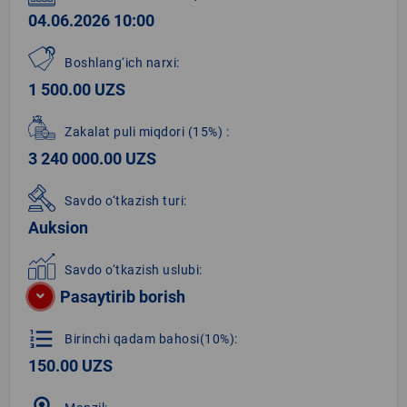
04.06.2026 10:00
Boshlang‘ich narxi:
1 500.00 UZS
Zakalat puli miqdori
(15%)
:
3 240 000.00 UZS
Savdo o‘tkazish turi:
Auksion
Savdo o‘tkazish uslubi:
Pasaytirib borish
format_list_numbered
Birinchi qadam bahosi(10%):
150.00 UZS