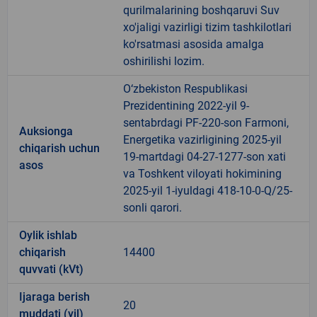
qurilmalarining boshqaruvi Suv
xo'jaligi vazirligi tizim tashkilotlari
ko'rsatmasi asosida amalga
oshirilishi lozim.
O‘zbekiston Respublikasi
Prezidentining 2022-yil 9-
sentabrdagi PF-220-son Farmoni,
Auksionga
Energetika vazirligining 2025-yil
chiqarish uchun
19-martdagi 04-27-1277-son xati
asos
va Toshkent viloyati hokimining
2025-yil 1-iyuldagi 418-10-0-Q/25-
sonli qarori.
Oylik ishlab
chiqarish
14400
quvvati (kVt)
Ijaraga berish
20
muddati (yil)