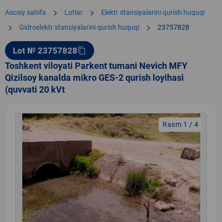
chevron_right
chevron_right
Asosiy sahifa
Lotlar
Elektr stansiyalarini qurish huquqi
chevron_right
chevron_right
Gidroelektr stansiyalarini qurish huquqi
23757828
Lot № 23757828
content_copy
Toshkent viloyati Parkent tumani Nevich MFY
Qizilsoy kanalda mikro GES-2 qurish loyihasi
(quvvati 20 kVt
Rasm 1 / 4