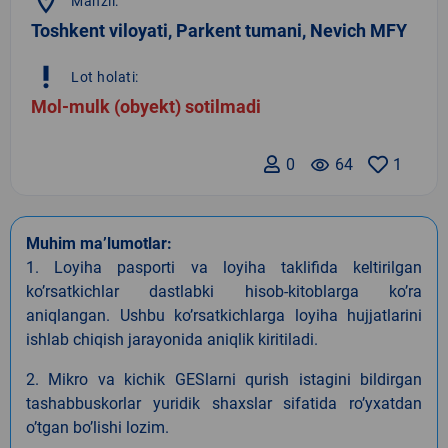
location_on
Manzil:
Toshkent viloyati, Parkent tumani, Nevich MFY
priority_high
Lot holati:
Mol-mulk (obyekt) sotilmadi
0
remove_red_eye
64
1
Muhim ma’lumotlar:
1. Loyiha pasporti va loyiha taklifida keltirilgan
koʼrsatkichlar dastlabki hisob-kitoblarga koʼra
aniqlangan. Ushbu koʼrsatkichlarga loyiha hujjatlarini
ishlab chiqish jarayonida aniqlik kiritiladi.
2. Mikro va kichik GESlarni qurish istagini bildirgan
tashabbuskorlar yuridik shaxslar sifatida roʼyxatdan
oʼtgan boʼlishi lozim.