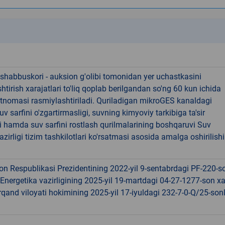
k
shabbuskori - auksion g'olibi tomonidan yer uchastkasini
htirish xarajatlari to'liq qoplab berilgandan so'ng 60 kun ichida
rtnomasi rasmiylashtiriladi. Quriladigan mikroGES kanaldagi
v sarfini o'zgartirmasligi, suvning kimyoviy tarkibiga ta'sir
i hamda suv sarfini rostlash qurilmalarining boshqaruvi Suv
vazirligi tizim tashkilotlari ko'rsatmasi asosida amalga oshirilishi
on Respublikasi Prezidentining 2022-yil 9-sentabrdagi PF-220-s
Energetika vazirligining 2025-yil 19-martdagi 04-27-1277-son xa
and viloyati hokimining 2025-yil 17-iyuldagi 232-7-0-Q/25-sonl