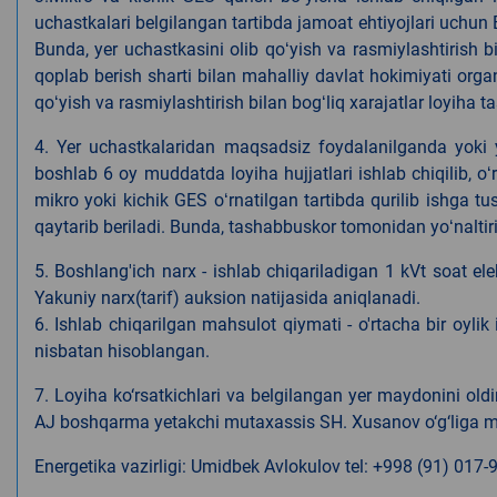
uchastkalari belgilangan tartibda jamoat ehtiyojlari uchun 
Bunda, yer uchastkasini olib qoʻyish va rasmiylashtirish b
qoplab berish sharti bilan mahalliy davlat hokimiyati organ
qoʻyish va rasmiylashtirish bilan bogʻliq xarajatlar loyiha
4. Yer uchastkalaridan maqsadsiz foydalanilganda yoki 
boshlab 6 oy muddatda loyiha hujjatlari ishlab chiqilib, o
mikro yoki kichik GES oʻrnatilgan tartibda qurilib ishga t
qaytarib beriladi. Bunda, tashabbuskor tomonidan yoʻnaltir
5. Boshlang'ich narx - ishlab chiqariladigan 1 kVt soat ele
Yakuniy narx(tarif) auksion natijasida aniqlanadi.
6. Ishlab chiqarilgan mahsulot qiymati - o'rtacha bir oylik 
nisbatan hisoblangan.
7. Loyiha ko‘rsatkichlari va belgilangan yer maydonini o
AJ boshqarma yetakchi mutaxassis
SH.
Xusanov o‘g‘liga m
Energetika vazirligi:
Umidbek Avlokulov tel:
+998 (91) 017-9