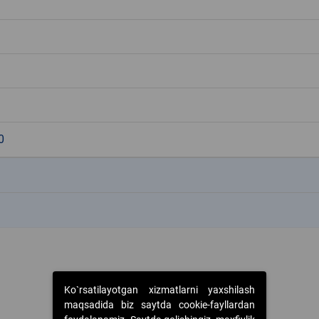
0
k
k
Ko`rsatilayotgan xizmatlarni yaxshilash
maqsadida biz saytda cookie-fayllardan