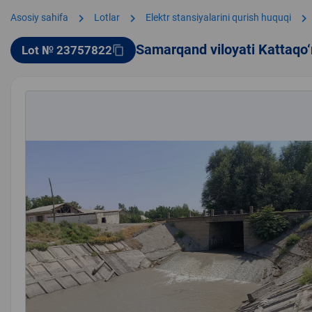
chevron_right
chevron_right
chevron_right
Asosiy sahifa
Lotlar
Elektr stansiyalarini qurish huquqi
Samarqand viloyati Kattaqo‘
Lot № 23757822
content_copy