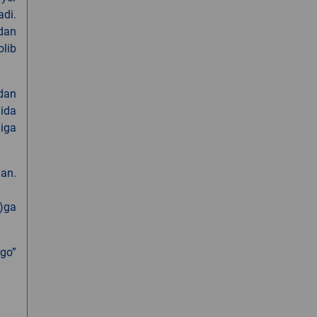
adi.
idan
olib
dan
hida
giga
lan.
f)ga
rgo”