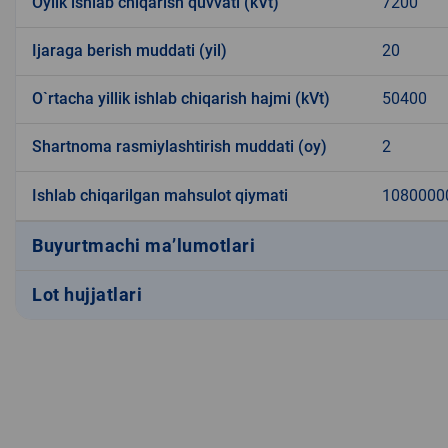
Oylik ishlab chiqarish quvvati (kVt)
7200
Ijaraga berish muddati (yil)
20
O`rtacha yillik ishlab chiqarish hajmi (kVt)
50400
Shartnoma rasmiylashtirish muddati (oy)
2
Ishlab chiqarilgan mahsulot qiymati
1080000
Buyurtmachi ma’lumotlari
Lot hujjatlari