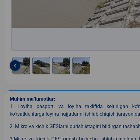
keyboard_arrow_left
Item
1
of
4
Muhim ma’lumotlar:
1. Loyiha pasporti va loyiha taklifida keltirilgan koʼ
koʼrsatkichlarga loyiha hujjatlarini ishlab chiqish jarayonida a
2. Mikro va kichik GESlarni qurish istagini bildirgan tashabb
3.Mikro va kichik GES qurish boʻyicha ishlab chiqilgan l