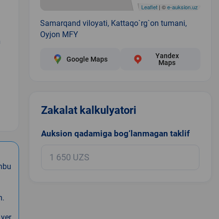
Leaflet
| ©
e-auksion.uz
Samarqand viloyati, Kattaqo`rg`on tumani,
Oyjon MFY
n
Yandex
Google Maps
Maps
Zakalat kalkulyatori
1
Auksion qadamiga bog‘lanmagan taklif
hbu
m.
 yer