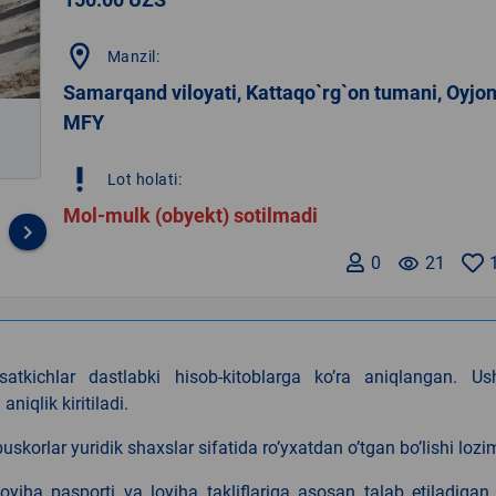
location_on
Manzil:
Samarqand viloyati, Kattaqo`rg`on tumani, Oyjo
MFY
priority_high
Lot holati:
Mol-mulk (obyekt) sotilmadi
keyboard_arrow_right
0
remove_red_eye
21
rsatkichlar dastlabki hisob-kitoblarga koʼra aniqlangan. Us
niqlik kiritiladi.
uskorlar yuridik shaxslar sifatida roʼyxatdan oʼtgan boʼlishi lozi
oyiha pasporti va loyiha takliflariga asosan talab etiladigan