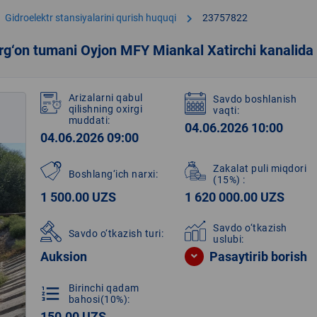
chevron_right
Gidroelektr stansiyalarini qurish huquqi
23757822
rg‘on tumani Oyjon MFY Miankal Xatirchi kanalida 
Arizalarni qabul
Savdo boshlanish
qilishning oxirgi
vaqti:
muddati:
04.06.2026 10:00
04.06.2026 09:00
Zakalat puli miqdori
Boshlang‘ich narxi:
(15%)
:
1 500.00 UZS
1 620 000.00 UZS
Savdo o‘tkazish
Savdo o‘tkazish turi:
uslubi:
Auksion
Pasaytirib borish
Birinchi qadam
format_list_numbered
bahosi(10%):
150.00 UZS