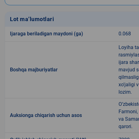
Lot ma’lumotlari
Ijaraga beriladigan maydoni (ga)
0.068
Loyiha ta
rasmiylas
ijara sha
Boshqa majburiyatlar
mavjud su
qilmaslig
xo'jaligi 
lozim.
O‘zbekist
Farmoni, 
Auksionga chiqarish uchun asos
va Samarq
qarori.