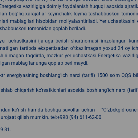
Energetika vazirligiga doimiy foydalanish huquqi asosida ajratil
ilan bogʻliq xarajatlar keyinchalik loyiha tashabbuskori tomon
lari mablagʻlari hisobidan moliyalashtiriladi. Yer uchastkasini 
 tashabbuskori tomonidan qoplab beriladi.
yer uchastkasini ijaraga berish shartnomasi imzolangan kun
ʻrnatilgan tartibda ekspertizadan oʻtkazilmagan yoxud 24 oy ic
ushirilmagan taqdirda, mazkur yer uchastkasi Energetika vazirli
ilgan mablagʻlar unga qoplab berilmaydi.
ktr energiyasining boshlang'ich narxi (tarifi) 1500 so'm QQS bi
ishlab chiqarish ko'rsatkichlari asosida boshlang'ich narx (tari
ldindan ko‘rish hamda boshqa savollar uchun – “O‘zbekgidroene
urojaat qilish mumkin. tel:+998 (94) 611-62-00.
9-81.