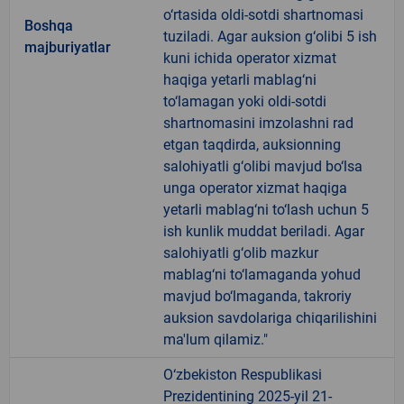
o‘rtasida oldi-sotdi shartnomasi
Boshqa
tuziladi. Agar auksion g‘olibi 5 ish
majburiyatlar
kuni ichida operator xizmat
haqiga yetarli mablag‘ni
to‘lamagan yoki oldi-sotdi
shartnomasini imzolashni rad
etgan taqdirda, auksionning
salohiyatli g‘olibi mavjud bo‘lsa
unga operator xizmat haqiga
yetarli mablag‘ni to‘lash uchun 5
ish kunlik muddat beriladi. Agar
salohiyatli g‘olib mazkur
mablag‘ni to‘lamaganda yohud
mavjud bo‘lmaganda, takroriy
auksion savdolariga chiqarilishini
ma'lum qilamiz."
O‘zbekiston Respublikasi
Prezidentining 2025-yil 21-