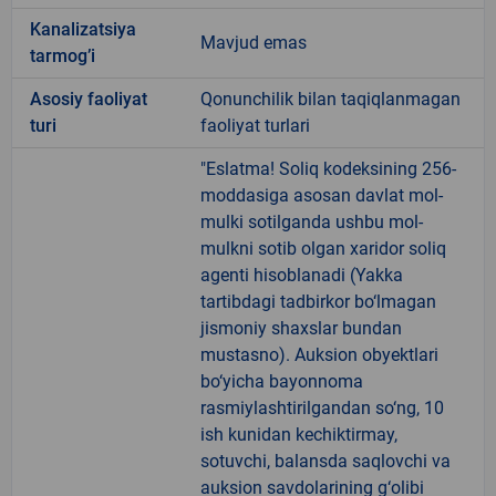
Kanalizatsiya
Mavjud emas
tarmogʼi
Аsosiy faoliyat
Qonunchilik bilan taqiqlanmagan
turi
faoliyat turlari
"Eslatma! Soliq kodeksining 256-
moddasiga asosan davlat mol-
mulki sotilganda ushbu mol-
mulkni sotib olgan xaridor soliq
agenti hisoblanadi (Yakka
tartibdagi tadbirkor bo‘lmagan
jismoniy shaxslar bundan
mustasno). Auksion obyektlari
bo‘yicha bayonnoma
rasmiylashtirilgandan so‘ng, 10
ish kunidan kechiktirmay,
sotuvchi, balansda saqlovchi va
auksion savdolarining g‘olibi