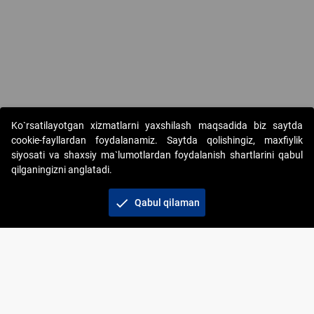
Ko`rsatilayotgan xizmatlarni yaxshilash maqsadida biz saytda
cookie-fayllardan foydalanamiz. Saytda qolishingiz, maxfiylik
siyosati va shaxsiy ma`lumotlardan foydalanish shartlarini qabul
qilganingizni anglatadi.
Copyright © 2017-2026. "Elektron onlayn-auksionlarni
tashkil etish" AJ. Barcha huquqlar himoyalangan
check
Qabul qilaman
To‘lov usullari