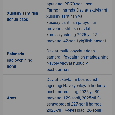
apreldagi PF-70-sonli sonli
Farmoni hamda Davlat aktivlarini
Xususiylashtirish
xususiylashtirish va
uchun asos
xususiylashtirish jarayonlarini
muvofiqlashtirish davlat
komissiyasining 2025-yil 27-
maydagi 42-sonli yig‘ilish bayoni
Davlat mulki obyektlaridan
Balansda
samarali foydalanish markazining
saqlovchining
Navoiy viloyat hududiy
nomi
boshqarmasi
Davlat aktivlarini boshqarish
agentligi Navoiy viloyati hududiy
boshqarmasining 2025-yil 30-
Asos
maydagi 129-sonli, 2025-yil 9-
sentyabrdagi 227-sonli hamda
2026-yil 17-fevraldagi 26-sonli