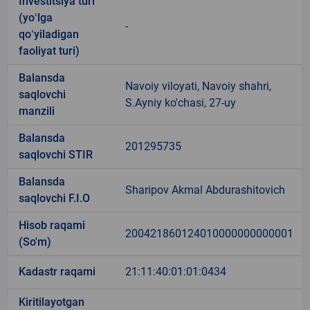
Investitsiya turi
(yoʻlga
-
qoʻyiladigan
faoliyat turi)
Balansda
Navoiy viloyati, Navoiy shahri,
saqlovchi
S.Ayniy ko'chasi, 27-uy
manzili
Balansda
201295735
saqlovchi STIR
Balansda
Sharipov Akmal Abdurashitovich
saqlovchi F.I.O
Hisob raqami
200421860124010000000000001
(So'm)
Kadastr raqami
21:11:40:01:01:0434
Kiritilayotgan