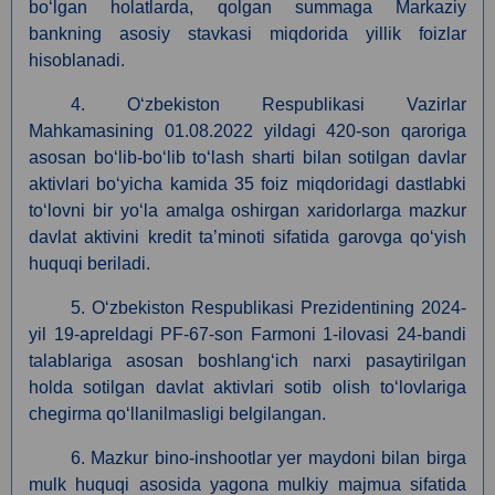
boʻlgan holatlarda, qolgan summaga Markaziy
bankning asosiy stavkasi miqdorida yillik foizlar
hisoblanadi.
4. Oʻzbekiston Respublikasi Vazirlar
Mahkamasining 01.08.2022 yildagi 420-son qaroriga
asosan boʻlib-boʻlib toʻlash sharti bilan sotilgan davlar
aktivlari boʻyicha kamida 35 foiz miqdoridagi dastlabki
toʻlovni bir yoʻla amalga oshirgan xaridorlarga mazkur
davlat aktivini kredit ta’minoti sifatida garovga qoʻyish
huquqi beriladi.
5.
O‘zbekiston Respublikasi Prezidentining 2024-
yil 19-apreldagi PF-67-son Farmoni 1-ilovasi 24-bandi
talablariga asosan boshlang‘ich narxi pasaytirilgan
holda sotilgan davlat aktivlari sotib olish to‘lovlariga
chegirma qo‘llanilmasligi belgilangan.
6. Mazkur bino-inshootlar yer maydoni bilan birga
mulk huquqi asosida yagona mulkiy majmua sifatida