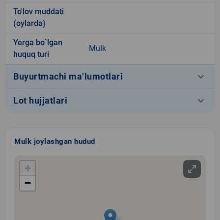
To'lov muddati
(oylarda)
Yerga bo`lgan
Mulk
huquq turi
keyboard_arrow_down
Buyurtmachi ma’lumotlari
keyboard_arrow_down
Lot hujjatlari
Mulk joylashgan hudud
+
−