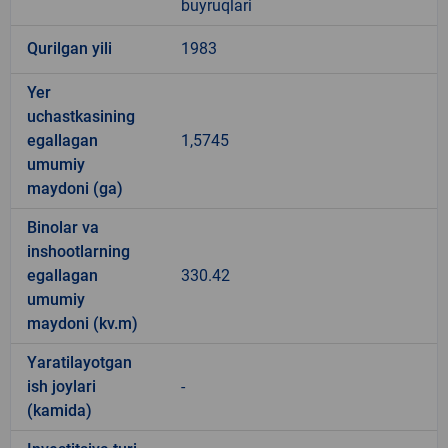
buyruqlari
Qurilgan yili
1983
Yer
uchastkasining
egallagan
1,5745
umumiy
maydoni (ga)
Binolar va
inshootlarning
egallagan
330.42
umumiy
maydoni (kv.m)
Yaratilayotgan
ish joylari
-
(kamida)