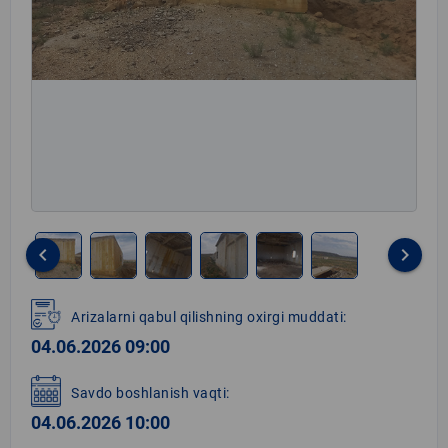
keyboard_arrow_left
keyboard_arrow_right
Item
1
Arizalarni qabul qilishning oxirgi muddati:
of
04.06.2026 09:00
6
Savdo boshlanish vaqti:
04.06.2026 10:00