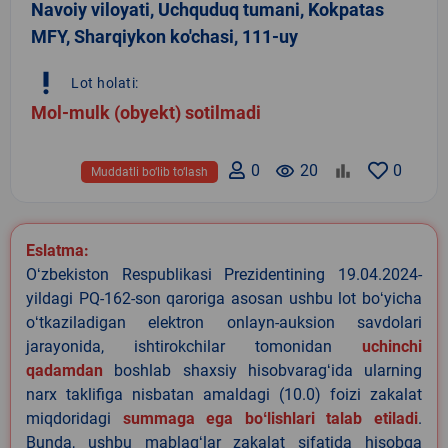
Navoiy viloyati, Uchquduq tumani, Kokpatas
MFY, Sharqiykon ko'chasi, 111-uy
priority_high
Lot holati:
Mol-mulk (obyekt) sotilmadi
0
remove_red_eye
20
0
Muddatli bo‘lib to‘lash
Eslatma:
Oʻzbekiston Respublikasi Prezidentining 19.04.2024-
yildagi PQ-162-son qaroriga asosan ushbu lot boʻyicha
oʻtkaziladigan elektron onlayn-auksion savdolari
jarayonida, ishtirokchilar tomonidan
uchinchi
qadamdan
boshlab shaxsiy hisobvaragʻida ularning
narx taklifiga nisbatan amaldagi (10.0) foizi zakalat
miqdoridagi
summaga ega boʻlishlari talab etiladi
.
Bunda, ushbu mablagʻlar zakalat sifatida hisobga