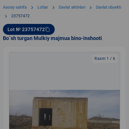
chevron_right
chevron_right
chevron_right
Asosiy sahifa
Lotlar
Davlat aktivlari
Davlat obyekti
chevron_right
23757472
Lot № 23757472
content_copy
Bo`sh turgan Mulkiy majmua bino-inshooti
Rasm 1 / 6