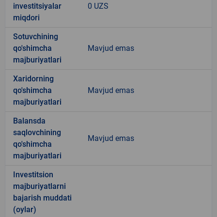
investitsiyalar
0 UZS
miqdori
Sotuvchining
qo'shimcha
Mavjud emas
majburiyatlari
Xaridorning
qo'shimcha
Mavjud emas
majburiyatlari
Balansda
saqlovchining
Mavjud emas
qo'shimcha
majburiyatlari
Investitsion
majburiyatlarni
bajarish muddati
(oylar)