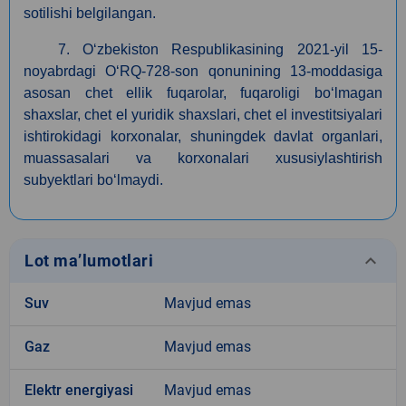
sotilishi belgilangan.
7. O‘zbekiston Respublikasining 2021-yil 15-
noyabrdagi O‘RQ-728-son qonunining 13-moddasiga
asosan сhet ellik fuqarolar, fuqaroligi bo‘lmagan
shaxslar, chet el yuridik shaxslari, chet el investitsiyalari
ishtirokidagi korxonalar, shuningdek davlat organlari,
muassasalari va korxonalari xususiylashtirish
subyektlari bo‘lmaydi.
keyboard_arrow_down
Lot ma’lumotlari
Suv
Mavjud emas
Gaz
Mavjud emas
Elektr energiyasi
Mavjud emas