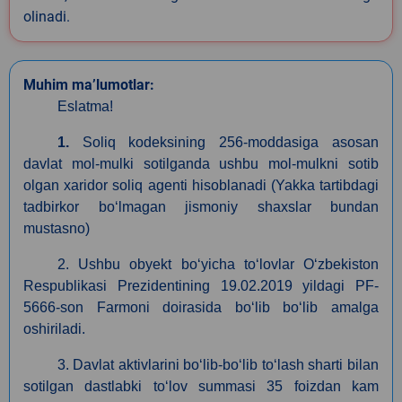
olinadi.
Muhim ma’lumotlar:
Eslatma!
1.
Soliq kodeksining 256-moddasiga asosan
davlat mol-mulki sotilganda ushbu mol-mulkni sotib
olgan xaridor soliq agenti hisoblanadi (Yakka tartibdagi
tadbirkor boʻlmagan jismoniy shaxslar bundan
mustasno)
2. Ushbu obyekt boʻyicha toʻlovlar Oʻzbekiston
Respublikasi Prezidentining 19.02.2019 yildagi PF-
5666-son Farmoni doirasida boʻlib boʻlib amalga
oshiriladi.
3. Davlat aktivlarini boʻlib-boʻlib toʻlash sharti bilan
sotilgan dastlabki toʻlov summasi 35 foizdan kam