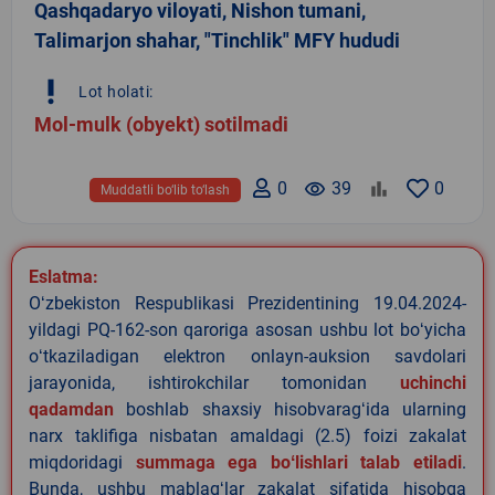
Qashqadaryo viloyati, Nishon tumani,
Talimarjon shahar, "Tinchlik" MFY hududi
priority_high
Lot holati:
Mol-mulk (obyekt) sotilmadi
0
remove_red_eye
39
0
Muddatli bo‘lib to‘lash
Eslatma:
Oʻzbekiston Respublikasi Prezidentining 19.04.2024-
yildagi PQ-162-son qaroriga asosan ushbu lot boʻyicha
oʻtkaziladigan elektron onlayn-auksion savdolari
jarayonida, ishtirokchilar tomonidan
uchinchi
qadamdan
boshlab shaxsiy hisobvaragʻida ularning
narx taklifiga nisbatan amaldagi (2.5) foizi zakalat
miqdoridagi
summaga ega boʻlishlari talab etiladi
.
Bunda, ushbu mablagʻlar zakalat sifatida hisobga