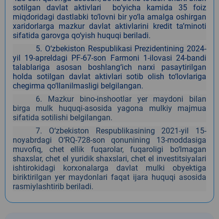
sotilgan davlat aktivlari bo‘yicha kamida 35 foiz
miqdoridagi dastlabki to‘lovni bir yo‘la amalga oshirgan
xaridorlarga mazkur davlat aktivlarini kredit ta’minoti
sifatida garovga qo‘yish huquqi beriladi.
5.
O‘zbekiston Respublikasi Prezidentining 2024-
yil 19-apreldagi PF-67-son Farmoni 1-ilovasi 24-bandi
talablariga asosan boshlang‘ich narxi pasaytirilgan
holda sotilgan davlat aktivlari sotib olish to‘lovlariga
chegirma qo‘llanilmasligi belgilangan.
6. Mazkur bino-inshootlar yer maydoni bilan
birga mulk huquqi-asosida yagona mulkiy majmua
sifatida sotilishi belgilangan.
7. O‘zbekiston Respublikasining 2021-yil 15-
noyabrdagi O‘RQ-728-son qonunining 13-moddasiga
muvofiq, сhet ellik fuqarolar, fuqaroligi bo‘lmagan
shaxslar, chet el yuridik shaxslari, chet el investitsiyalari
ishtirokidagi korxonalarga davlat mulki obyektiga
biriktirilgan yer maydonlari faqat ijara huquqi asosida
rasmiylashtirib beriladi.