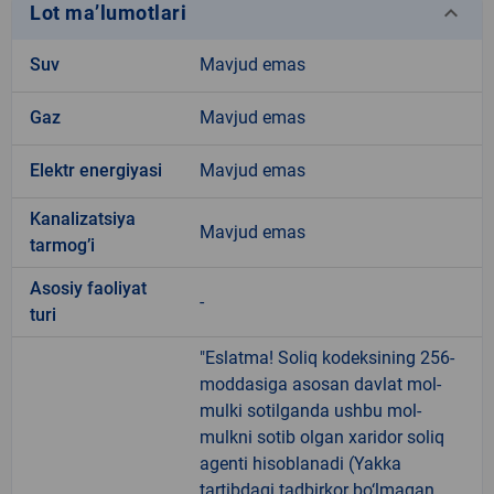
keyboard_arrow_down
Lot ma’lumotlari
Suv
Mavjud emas
Gaz
Mavjud emas
Elektr energiyasi
Mavjud emas
Kanalizatsiya
Mavjud emas
tarmogʼi
Аsosiy faoliyat
-
turi
"Eslatma! Soliq kodeksining 256-
moddasiga asosan davlat mol-
mulki sotilganda ushbu mol-
mulkni sotib olgan xaridor soliq
agenti hisoblanadi (Yakka
tartibdagi tadbirkor bo‘lmagan