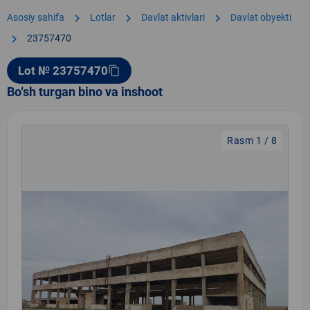
chevron_right
chevron_right
chevron_right
Asosiy sahifa
Lotlar
Davlat aktivlari
Davlat obyekti
chevron_right
23757470
Lot № 23757470
content_copy
Bo‘sh turgan bino va inshoot
Rasm 1 / 8