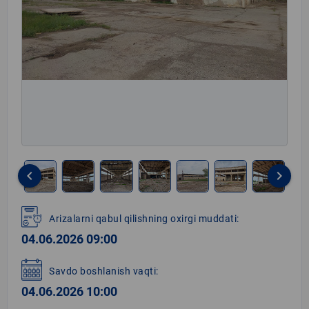
keyboard_arrow_left
keyboard_arrow_right
Item
1
Arizalarni qabul qilishning oxirgi muddati:
of
04.06.2026 09:00
8
Savdo boshlanish vaqti:
04.06.2026 10:00