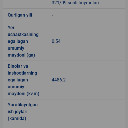
321/09-sonli buyruqlari
Qurilgan yili
-
Yer
uchastkasining
egallagan
0.54
umumiy
maydoni (ga)
Binolar va
inshootlarning
egallagan
4486.2
umumiy
maydoni (kv.m)
Yaratilayotgan
ish joylari
-
(kamida)