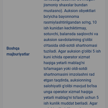
jismoniy shaxslar bundan
mustasno). Auksion obyektlari
bo‘yicha bayonnoma
rasmiylashtirilgandan so‘ng, 10
ish kunidan kechiktirmay,
sotuvchi, balansda saqlovchi va
auksion savdolarining g‘olibi
o‘rtasida oldi-sotdi shartnomasi
Boshqa
tuziladi. Agar auksion g‘olibi 5 ish
majburiyatlar
kuni ichida operator xizmat
haqiga yetarli mablag‘ni
to‘lamagan yoki oldi-sotdi
shartnomasini imzolashni rad
etgan taqdirda, auksionning
salohiyatli g‘olibi mavjud bo‘lsa
unga operator xizmat haqiga
yetarli mablag‘ni to‘lash uchun 5
ish kunlik muddat beriladi. Agar