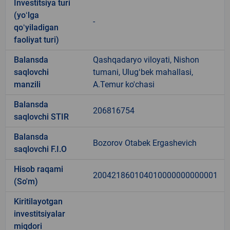
Investitsiya turi
(yoʻlga
-
qoʻyiladigan
faoliyat turi)
Balansda
Qashqadaryo viloyati, Nishon
saqlovchi
tumani, Ulugʻbek mahallasi,
manzili
A.Temur ko'chasi
Balansda
206816754
saqlovchi STIR
Balansda
Bozorov Otabek Ergashevich
saqlovchi F.I.O
Hisob raqami
200421860104010000000000001
(So'm)
Kiritilayotgan
investitsiyalar
miqdori