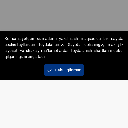
Ko`rsatilayotgan xizmatlarni yaxshilash maqsadida biz saytda
cookie-fayllardan foydalanamiz. Saytda qolishingiz, maxfiylik
siyosati va shaxsiy ma`lumotlardan foydalanish shartlarini qabul
qilganingizni anglatadi.
Copyright © 2017-2026. "Elektron onlayn-auksionlarni
tashkil etish" AJ. Barcha huquqlar himoyalangan
check
Qabul qilaman
To‘lov usullari