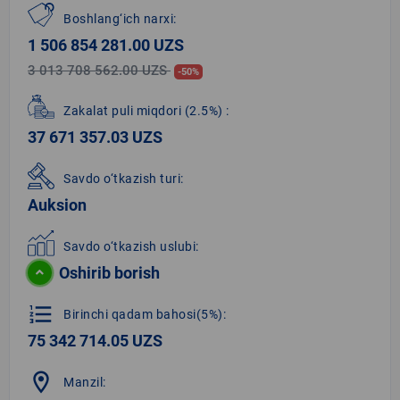
Boshlang‘ich narxi:
1 506 854 281.00 UZS
3 013 708 562.00 UZS
-50%
Zakalat puli miqdori
(2.5%)
:
37 671 357.03 UZS
Savdo o‘tkazish turi:
Auksion
Savdo o‘tkazish uslubi:
Oshirib borish
format_list_numbered
Birinchi qadam bahosi(5%):
75 342 714.05 UZS
location_on
Manzil: