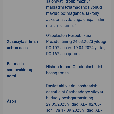
salohiyatli g‘olib mazkur
mablag‘ni to‘lamaganda yohud
mavjud bo‘lmaganda, takroriy
auksion savdolariga chiqarilishini
ma'lum qilamiz."
O‘zbekiston Respublikasi
Xususiylashtirish
Prezidentining 24.03.2023-yildagi
uchun asos
PQ-102-son va 19.04.2024 yildagi
PQ-162-son qarorilar
Balansda
Nishon tuman Obodonlashtirish
saqlovchining
boshqarmasi
nomi
Davlat aktivlarini boshqarish
agentligini Qashqadaryo viloyat
hududiy boshqarmasining
Asos
29.05.2025 yildagi XB-182/05-
sonli va 17.09.2025 yildagi XB-