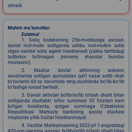
olinadi.
Muhim ma’lumotlar:
Eslatma!
1. Soliq kodeksining 256-moddasiga asosan,
davlat mol-mulki sotilganda ushbu mol-mulkni sotib
olgan xaridor soliq agenti hisoblanadi (yakka tartibdagi
tadbirkor bo‘lmagan jismoniy shaxslar bundan
mustasno).
2. Mazkur davlat aktivining auksion
savdolarida sotilgan qiymatidan qatʼi nazar sotib olish
toʻlovlarini 60 oy davomida teng ulushlarda boʻlib-boʻlib
toʻlashga ruxsat beriladi.
3. Davlat aktivlari bo‘lib-bo‘lib to‘lash sharti bilan
sotilganda dastlabki to‘lov summasi 35 foizdan kam
bo‘lgan holatlarda, qolgan summaga O‘zbekiston
Respublikasi Markaziy bankining asosiy stavkasi
miqdorida yillik foizlar hisoblanmaydi.
4. Vazirlar Mahkamasining 2022-yil 1-avgustdagi
420-son qaroriga asosan, bo‘lib-bo‘lib to‘lash sharti bilan