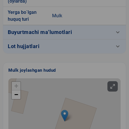
(oylarda)
Yerga bo`lgan
Mulk
huquq turi
keyboard_arrow_down
Buyurtmachi ma’lumotlari
keyboard_arrow_down
Lot hujjatlari
Mulk joylashgan hudud
+
−