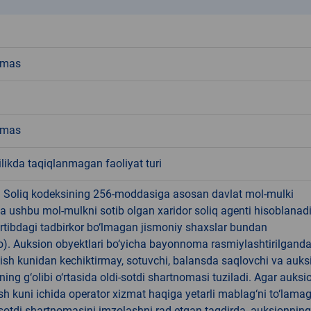
emas
emas
ikda taqiqlanmagan faoliyat turi
! Soliq kodeksining 256-moddasiga asosan davlat mol-mulki
a ushbu mol-mulkni sotib olgan xaridor soliq agenti hisoblanad
rtibdagi tadbirkor bo‘lmagan jismoniy shaxslar bundan
). Auksion obyektlari bo‘yicha bayonnoma rasmiylashtirilgand
 ish kunidan kechiktirmay, sotuvchi, balansda saqlovchi va auks
ning g‘olibi o‘rtasida oldi-sotdi shartnomasi tuziladi. Agar auksi
 ish kuni ichida operator xizmat haqiga yetarli mablag‘ni to‘lama
-sotdi shartnomasini imzolashni rad etgan taqdirda, auksionning