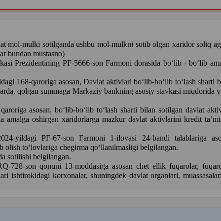
t mol-mulki sotilganda ushbu mol-mulkni sotib olgan xaridor soliq ag
slar bundan mustasno)
kasi Prezidentining PF-5666-son Farmoni dorasida bo‘lib - bo‘lib am
agi 168-qaroriga asosan, Davlat aktivlari bo‘lib-bo‘lib to‘lash sharti b
tlarda, qolgan summaga Markaziy bankning asosiy stavkasi miqdorida yi
origa asosan, bo‘lib-bo‘lib to‘lash sharti bilan sotilgan davlat aktiv
a amalga oshirgan xaridorlarga mazkur davlat aktivlarini kredit ta’mi
2024-yildagi PF-67-son Farmoni 1-ilovasi 24-bandi talablariga as
ib olish to‘lovlariga chegirma qo‘llanilmasligi belgilangan.
 sotilishi belgilangan.
Q-728-son qonuni 13-moddasiga asosan сhet ellik fuqarolar, fuqaro
alari ishtirokidagi korxonalar, shuningdek davlat organlari, muassasalar
k