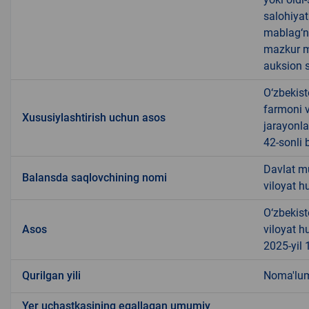
salohiyat
mablag‘ni
mazkur m
auksion s
O‘zbekist
farmoni v
Xususiylashtirish uchun asos
jarayonla
42-sonli 
Davlat m
Balansda saqlovchining nomi
viloyat 
O‘zbekist
Asos
viloyat h
2025-yil 
Qurilgan yili
Noma'lu
Yer uchastkasining egallagan umumiy