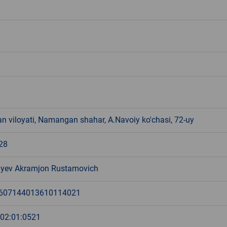
 viloyati, Namangan shahar, A.Navoiy ko'chasi, 72-uy
28
yev Akramjon Rustamovich
607144013610114021
:02:01:0521