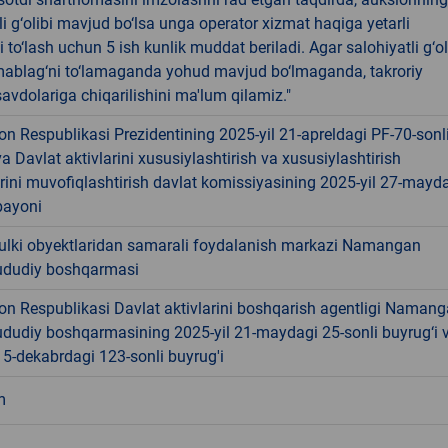
li g‘olibi mavjud bo‘lsa unga operator xizmat haqiga yetarli
 to‘lash uchun 5 ish kunlik muddat beriladi. Agar salohiyatli g‘ol
ablag‘ni to‘lamaganda yohud mavjud bo‘lmaganda, takroriy
avdolariga chiqarilishini ma'lum qilamiz."
on Respublikasi Prezidentining 2025-yil 21-apreldagi PF-70-sonl
a Davlat aktivlarini xususiylashtirish va xususiylashtirish
rini muvofiqlashtirish davlat komissiyasining 2025-yil 27-mayd
bayoni
ulki obyektlaridan samarali foydalanish markazi Namangan
hududiy boshqarmasi
on Respublikasi Davlat aktivlarini boshqarish agentligi Naman
ududiy boshqarmasining 2025-yil 21-maydagi 25-sonli buyrug‘i 
15-dekabrdagi 123-sonli buyrug'i
m