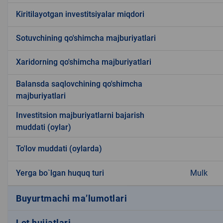
Kiritilayotgan investitsiyalar miqdori
Sotuvchining qo'shimcha majburiyatlari
Xaridorning qo'shimcha majburiyatlari
Balansda saqlovchining qo'shimcha
majburiyatlari
Investitsion majburiyatlarni bajarish
muddati (oylar)
To'lov muddati (oylarda)
Yerga bo`lgan huquq turi
Mulk
Buyurtmachi ma’lumotlari
Lot hujjatlari