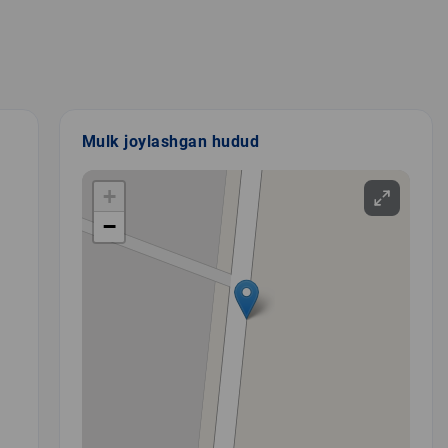
Mulk joylashgan hudud
+
−