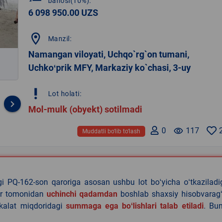
bahosi(10%):
6 098 950.00 UZS
location_on
Manzil:
Namangan viloyati, Uchqo`rg`on tumani,
Uchkoʻprik MFY, Markaziy ko`chasi, 3-uy
priority_high
Lot holati:
keyboard_arrow_right
Mol-mulk (obyekt) sotilmadi
0
remove_red_eye
117
Muddatli bo‘lib to‘lash
agi PQ-162-son qaroriga asosan ushbu lot boʻyicha oʻtkazilad
lar tomonidan
uchinchi qadamdan
boshlab shaxsiy hisobvaragʻ
akalat miqdoridagi
summaga ega boʻlishlari talab etiladi
. Bu