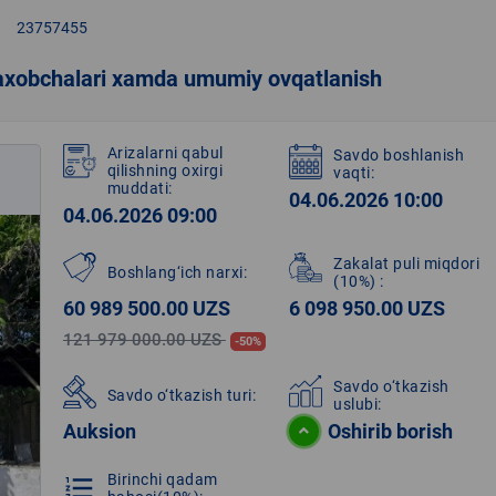
right
23757455
axobchalari xamda umumiy ovqatlanish
Arizalarni qabul
Savdo boshlanish
qilishning oxirgi
vaqti:
muddati:
04.06.2026 10:00
04.06.2026 09:00
Zakalat puli miqdori
Boshlang‘ich narxi:
(10%)
:
60 989 500.00 UZS
6 098 950.00 UZS
121 979 000.00 UZS
-50%
Savdo o‘tkazish
Savdo o‘tkazish turi:
uslubi:
Auksion
Oshirib borish
Birinchi qadam
format_list_numbered