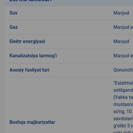
Suv
Mavjud
Gaz
Mavjud 
Elektr energiyasi
Mavjud
Kanalizatsiya tarmogʼi
Mavjud 
Аsosiy faoliyat turi
Qonunchil
"Eslatma
sotilgand
(Yakka ta
mustasno
so‘ng, 10
savdolari
Boshqa majburiyatlar
g‘olibi 5
yoki oldi