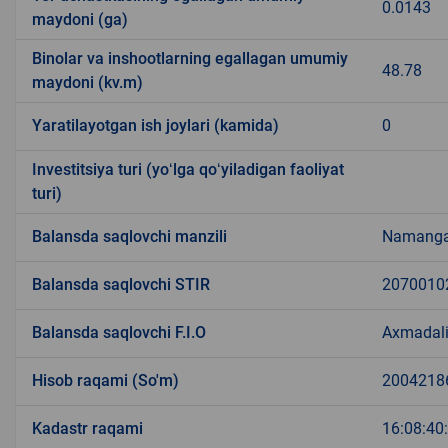
0.0143
maydoni (ga)
Binolar va inshootlarning egallagan umumiy
48.78
maydoni (kv.m)
Yaratilayotgan ish joylari (kamida)
0
Investitsiya turi (yoʻlga qoʻyiladigan faoliyat
turi)
Balansda saqlovchi manzili
Namangan
Balansda saqlovchi STIR
2070010
Balansda saqlovchi F.I.O
Axmadali
Hisob raqami (So'm)
2004218
Kadastr raqami
16:08:40