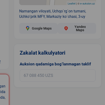
Leaflet
| ©
e-auksion.uz
Namangan viloyati, Uchqo`rg`on tumani,
Uchkoʻprik MFY, Markaziy ko`chasi, 3-uy
Yandex
Google Maps
Maps
Zakalat kalkulyatori
2
Auksion qadamiga bog‘lanmagan taklif
igan
ida
nda,