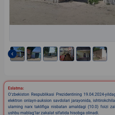
keyboard_arrow_left
Item
1
of
6
Eslatma:
Oʻzbekiston Respublikasi Prezidentining 19.04.2024-yild
elektron onlayn-auksion savdolari jarayonida, ishtirokchi
ularning narx taklifiga nisbatan amaldagi (10.0) foizi z
ushbu mablagʻlar zakalat sifatida hisobga olinadi.