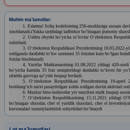
Muhim ma’lumotlar:
1. Eslatma! Soliq kodeksining 256-moddasiga asosan davla
xisoblanadi.(Yakka tartibdagi tadbirkor bo‘lmagan jismoniy shax
2. Ushbu obyekt bo‘yicha to‘lovlar O‘zbekiston Respubli
oshiriladi.
3. O‘zbekiston Respublikasi Prezidentining 18.03.2022-yild
sotilganda dastlabki to‘lov summasi 35 foizdan kam bo‘lgan hola
foizlar hisoblanadi;
4. Vazirlar Mahkamasining 01.08.2022 yildagi 420-sonli qar
bo‘yicha kamida 35 foiz smiqdoridagi dastlabki to‘lovni bir yo‘l
sifatida garovga qo‘yish huquqi beriladi.
5. O‘zbekiston Respublikasi Prezidentining 19-aprel 
boshlang‘ich narxi pasaytirilgan xolda sotilgan davlat aktivlari sot
6. Mazkur bino-inshootlar yer maydoni mulk huquqi asosida
7. O‘zbekiston Respublikasining 15.11.2021 yildagi O‘R
bo‘lmagan shaxslar, chet el yuridik shaxslari, chet el investitsiy
korxonalari xususiylashtirish subyektlari bo‘lmaydi
Lot ma’lumotlari