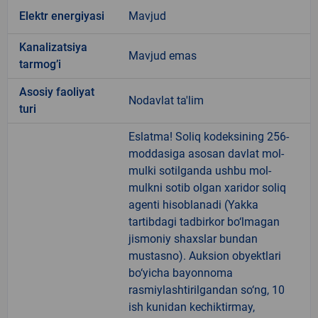
Elektr energiyasi
Mavjud
Kanalizatsiya
Mavjud emas
tarmogʼi
Аsosiy faoliyat
Nodavlat ta'lim
turi
Eslatma! Soliq kodeksining 256-
moddasiga asosan davlat mol-
mulki sotilganda ushbu mol-
mulkni sotib olgan xaridor soliq
agenti hisoblanadi (Yakka
tartibdagi tadbirkor bo‘lmagan
jismoniy shaxslar bundan
mustasno). Auksion obyektlari
bo‘yicha bayonnoma
rasmiylashtirilgandan so‘ng, 10
ish kunidan kechiktirmay,