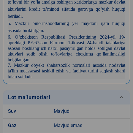
to‘lovni bir yo‘la amalga oshirgan xaridorlarga mazkur davlat
aktivlarini kredit ta’minoti sifatida garovga qo‘yish huquqi
beriladi.
5
. Mazkur bino-inshootlarning yer maydoni ijara huquqi
asosida biriktirlgan.
6.
O‘zbekiston Respublikasi Prezidentining 2024-yil 19-
apreldagi PF-67-son Farmoni 1-ilovasi 24-bandi talablariga
asosan boshlang‘ich narxi pasaytirilgan holda sotilgan davlat
aktivlari sotib olish to‘lovlariga chegirma qo‘llanilmasligi
belgilangan.
7.
Mazkur obyekt shaharsozlik normalari asosida nodavlat
ta'lim muassasasi tashkil etish va faoliyat turini saqlash sharti
bilan sotiladi.
keyboard_arrow_down
Lot ma’lumotlari
Suv
Mavjud
Gaz
Mavjud emas