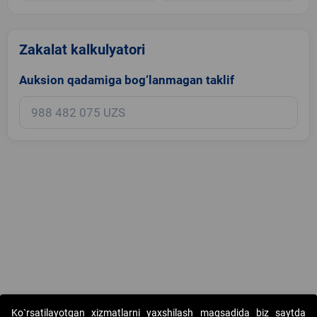
Zakalat kalkulyatori
Auksion qadamiga bog‘lanmagan taklif
Copyright © 2017-2026. "Elektron onlayn-auksionlarni tashkil etish"
Ko`rsatilayotgan xizmatlarni yaxshilash maqsadida biz saytda