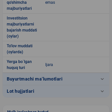
qo'shimcha
emas
majburiyatlari
Investitsion
majburiyatlarni
bajarish muddati
(oylar)
To'lov muddati
(oylarda)
Yerga bo`lgan
Ijara
huquq turi
keyboard_arrow_down
Buyurtmachi ma’lumotlari
keyboard_arrow_down
Lot hujjatlari
Mulk joylashgan hudud