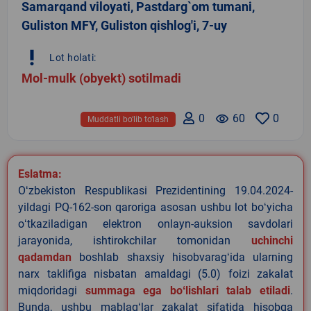
Samarqand viloyati, Pastdarg`om tumani,
Guliston MFY, Guliston qishlog'i, 7-uy
priority_high
Lot holati:
Mol-mulk (obyekt) sotilmadi
0
remove_red_eye
60
0
Muddatli bo‘lib to‘lash
Eslatma:
Oʻzbekiston Respublikasi Prezidentining 19.04.2024-
yildagi PQ-162-son qaroriga asosan ushbu lot boʻyicha
oʻtkaziladigan elektron onlayn-auksion savdolari
jarayonida, ishtirokchilar tomonidan
uchinchi
qadamdan
boshlab shaxsiy hisobvaragʻida ularning
narx taklifiga nisbatan amaldagi (5.0) foizi zakalat
miqdoridagi
summaga ega boʻlishlari talab etiladi
.
Bunda, ushbu mablagʻlar zakalat sifatida hisobga