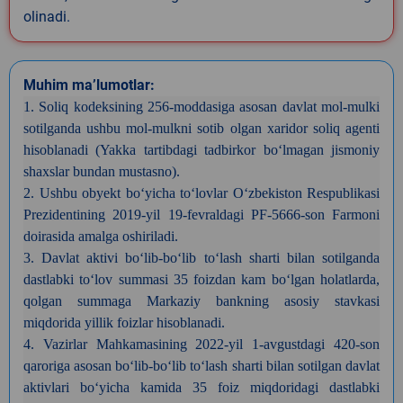
olinadi.
Muhim ma’lumotlar:
1. Soliq kodeksining 256-moddasiga asosan davlat mol-mulki
sotilganda ushbu mol-mulkni sotib olgan xaridor soliq agenti
hisoblanadi (Yakka tartibdagi tadbirkor bo‘lmagan jismoniy
shaxslar bundan mustasno).
2. Ushbu obyekt bo‘yicha to‘lovlar O‘zbekiston Respublikasi
Prezidentining 2019-yil 19-fevraldagi PF-5666-son Farmoni
doirasida amalga oshiriladi.
3. Davlat aktivi bo‘lib-bo‘lib to‘lash sharti bilan sotilganda
dastlabki to‘lov summasi 35 foizdan kam bo‘lgan holatlarda,
qolgan summaga Markaziy bankning asosiy stavkasi
miqdorida yillik foizlar hisoblanadi.
4. Vazirlar Mahkamasining 2022-yil 1-avgustdagi 420-son
qaroriga asosan bo‘lib-bo‘lib to‘lash sharti bilan sotilgan davlat
aktivlari bo‘yicha kamida 35 foiz miqdoridagi dastlabki