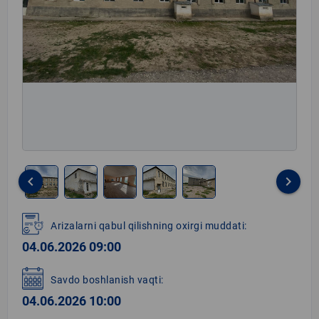
keyboard_arrow_left
keyboard_arrow_right
Item
1
Arizalarni qabul qilishning oxirgi muddati:
of
04.06.2026 09:00
5
Savdo boshlanish vaqti:
04.06.2026 10:00