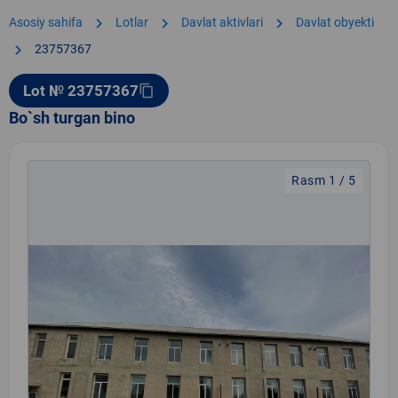
chevron_right
chevron_right
chevron_right
Asosiy sahifa
Lotlar
Davlat aktivlari
Davlat obyekti
chevron_right
23757367
Lot № 23757367
content_copy
Bo`sh turgan bino
Rasm 1 / 5