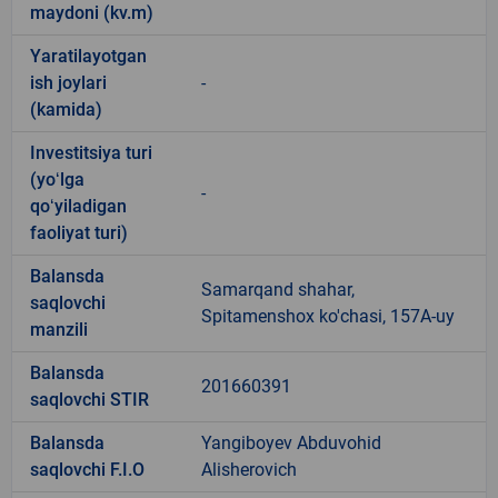
maydoni (kv.m)
Yaratilayotgan
ish joylari
-
(kamida)
Investitsiya turi
(yoʻlga
-
qoʻyiladigan
faoliyat turi)
Balansda
Samarqand shahar,
saqlovchi
Spitamenshox ko'chasi, 157A-uy
manzili
Balansda
201660391
saqlovchi STIR
Balansda
Yangiboyev Abduvohid
saqlovchi F.I.O
Alisherovich