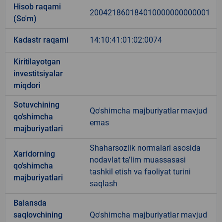
Hisob raqami
200421860184010000000000001
(So'm)
Kadastr raqami
14:10:41:01:02:0074
Kiritilayotgan
investitsiyalar
miqdori
Sotuvchining
Qo'shimcha majburiyatlar mavjud
qo'shimcha
emas
majburiyatlari
Shaharsozlik normalari asosida
Xaridorning
nodavlat ta’lim muassasasi
qo'shimcha
tashkil etish va faoliyat turini
majburiyatlari
saqlash
Balansda
saqlovchining
Qo'shimcha majburiyatlar mavjud