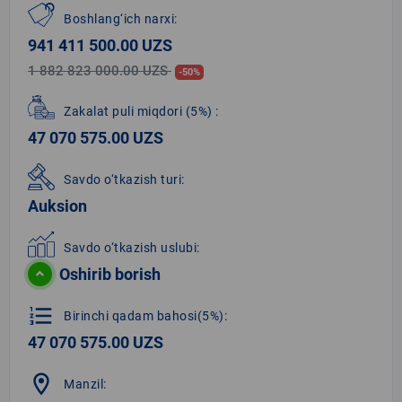
Boshlang‘ich narxi:
941 411 500.00 UZS
1 882 823 000.00 UZS
-50%
Zakalat puli miqdori
(5%)
:
47 070 575.00 UZS
Savdo o‘tkazish turi:
Auksion
Savdo o‘tkazish uslubi:
Oshirib borish
format_list_numbered
Birinchi qadam bahosi(5%):
47 070 575.00 UZS
location_on
Manzil: