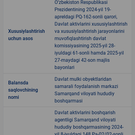
O‘zbekiston Respublikasi
Prezidentining 2024-yil 19-
apreldagi PQ-162-sonli qarori,
Davlat aktivlarini xususiylashtirish
Xususiylashtirish
va xususiylashtirish jarayonlarini
uchun asos
muvofiqlashtirish davlat
komissiyasining 2025-yil 28-
iyuldagi 61-sonli hamda 2025-yil
27-maydagi 42-son majlis
bayonlari
Davlat mulki obyektlaridan
Balansda
samarali foydalanish markazi
saqlovchining
Samarqand viloyati hududiy
nomi
boshqarmasi
Davlat aktivlarini boshqarish
agentligi Samarqand viloyati
hududiy boshqarmasining 2024-
yil 8-iyuldagi 148 Pa-02/02-sonli,