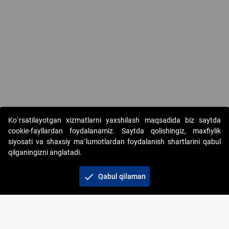
Ko`rsatilayotgan xizmatlarni yaxshilash maqsadida biz saytda
cookie-fayllardan foydalanamiz. Saytda qolishingiz, maxfiylik
siyosati va shaxsiy ma`lumotlardan foydalanish shartlarini qabul
qilganingizni anglatadi.
Copyright © 2017-2026. "Elektron onlayn-auksionlarni
tashkil etish" AJ. Barcha huquqlar himoyalangan
check
Qabul qilaman