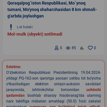
Qoraqalpog`iston Respublikasi, Mo`ynoq
tumani, Mo'ynoq shaharchasidan 8 km shmoli-
g'arbda joylashgan
priority_high
Lot holati:
Mol-mulk (obyekt) sotilmadi
0
remove_red_eye
85
0
Eslatma:
O‘zbekiston Respublikasi Prezidentining 19.04.2024-
yildagi PQ-162-son qaroriga asosan ushbu lot bo‘yicha
o‘tkaziladigan elektron onlayn-auksion savdolari
jarayonida, ishtirokchilar tomonidan
uchinchi
qadamdan
boshlab shaxsiy hisobvarag‘ida ularning
narx taklifiga nisbatan amaldagi (50.0) foizi zakalat
miqdoridagi
summaga ega bo‘lishlari talab etiladi
.