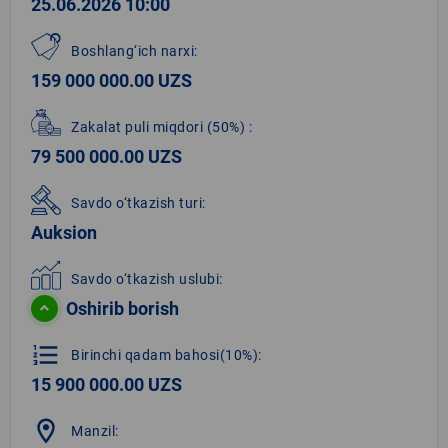
25.06.2026 10:00
Boshlang‘ich narxi:
159 000 000.00 UZS
Zakalat puli miqdori
(50%)
:
79 500 000.00 UZS
Savdo o‘tkazish turi:
Auksion
Savdo o‘tkazish uslubi:
Oshirib borish
format_list_numbered
Birinchi qadam bahosi(10%):
15 900 000.00 UZS
location_on
Manzil: