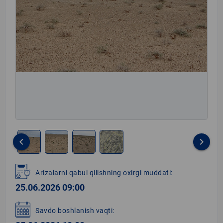
keyboard_arrow_left
keyboard_arrow_right
Item
1
Arizalarni qabul qilishning oxirgi muddati:
of
25.06.2026 09:00
4
Savdo boshlanish vaqti: