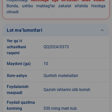
Bunda, ushbu mablag‘lar zakalat sifatida hisobga
olinadi.
keyboard_arrow_down
Lot ma’lumotlari
Yer qa`ri
uchastkasi
QQ2024/0373
raqami
Maydoni (ga)
10
Xom-ashyo
Qurilish materiallari
Foydalanish
Qazish ishlarini olib borish
maqsadi
Foydali qazilma
konining
530 ming metr kub