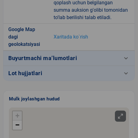
qoplash uchun belgilangan
summa auksion g'olibi tomonidan
to'lab berilishi talab etiladi.
Google Map
dagi
Xaritada ko`rish
geolokatsiyasi
keyboard_arrow_down
Buyurtmachi ma’lumotlari
keyboard_arrow_down
Lot hujjatlari
Mulk joylashgan hudud
+
−