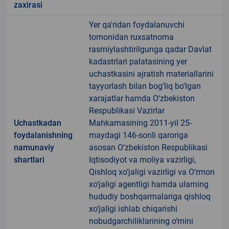
zaxirasi
Yer qa'ridan foydalanuvchi
tomonidan ruxsatnoma
rasmiylashtirilgunga qadar Davlat
kadastrlari palatasining yer
uchastkasini ajratish materiallarini
tayyorlash bilan bog'liq bo'lgan
xarajatlar hamda O‘zbekiston
Respublikasi Vazirlar
Uchastkadan
Mahkamasining 2011-yil 25-
foydalanishning
maydagi 146-sonli qaroriga
namunaviy
asosan O‘zbekiston Respublikasi
shartlari
Iqtisodiyot va moliya vazirligi,
Qishloq xo‘jaligi vazirligi va O‘rmon
xo‘jaligi agentligi hamda ularning
hududiy boshqarmalariga qishloq
xo‘jaligi ishlab chiqarishi
nobudgarchiliklarining o‘rnini