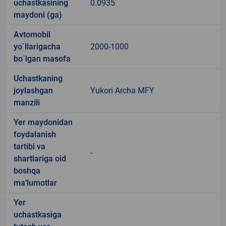
uchastkasining
0.0935
maydoni (ga)
Avtomobil
yo`llarigacha
2000-1000
bo`lgan masofa
Uchastkaning
joylashgan
Yukori Archa MFY
manzili
Yer maydonidan
foydalanish
tartibi va
-
shartlariga oid
boshqa
ma’lumotlar
Yer
uchastkasiga