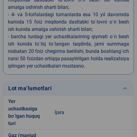
amalga oshirish sharti bilan;
- 4- va 5-toifalardagi tumanlarda esa 10 yil davomida
kamida 15 foiz miqdorida dastlabki to`lovni o`n besh
ish kunida amalga oshirish sharti bilan;
- barcha turdagi yer uchastkalarining qiymati o`n besh
ish kunida to`liq to`langan taqdirda, jami summaga
nisbatan 20 foiz chegirma berilishi, bunda boshlang`ich
narxi 50 foizdan ortiqqa pasaytirilgan holda realizatsiya
qilingan yer uchastkalari mustasno.
keyboard_arrow_down
Lot ma’lumotlari
Yer
uchastkasiga
Ijara
bo`lgan huquq
turi
Gaz (mavjud