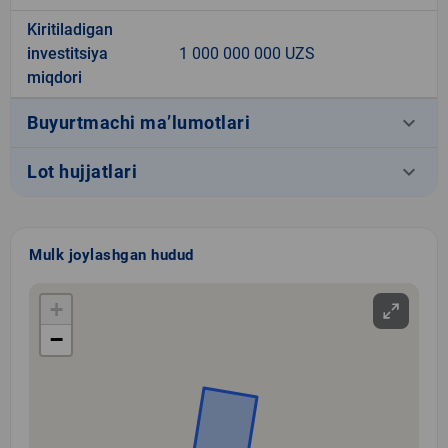
Kiritiladigan
investitsiya
1 000 000 000 UZS
miqdori
keyboard_arrow_down
Buyurtmachi ma’lumotlari
keyboard_arrow_down
Lot hujjatlari
Mulk joylashgan hudud
+
−