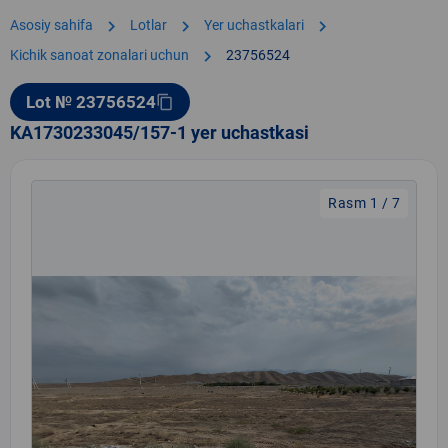
chevron_right
chevron_right
chevron_right
Asosiy sahifa
Lotlar
Yer uchastkalari
chevron_right
Kichik sanoat zonalari uchun
23756524
Lot № 23756524
content_copy
KA1730233045/157-1 yer uchastkasi
Rasm 1 / 7