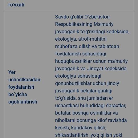
ro‘yxati
Savdo g‘olibi O‘zbekiston
Respublikasining Ma’muriy
javobgarlik to‘g‘risidagi kodeksida,
ekologiya, atrof-muhitni
muhofaza qilish va tabiatdan
foydalanish sohasidagi
huquqbuzarliklar uchun ma’muriy
javobgarlik va Jinoyat kodeksida,
Yer
ekologiya sohasidagi
uchastkasidan
qonunbuzilishlar uchun jinoiy
foydalanish
javobgarlik belgilanganligi
bo`yicha
to‘g‘risida, shu jumladan er
ogohlantirish
uchastkasi huhudidagi daraxtlar,
butalar, boshqa o‘simliklar va
nihollarni qonunga xilof ravishda
kesish, kundakov qilish,
shikastlantirish, yo‘q qilish yoki