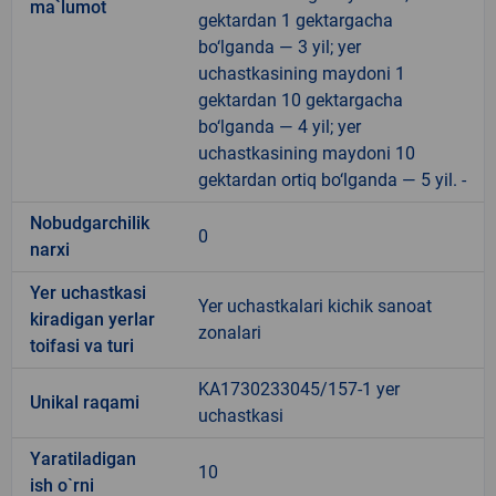
ma`lumot
gektardan 1 gektargacha
bo‘lganda — 3 yil; yer
uchastkasining maydoni 1
gektardan 10 gektargacha
bo‘lganda — 4 yil; yer
uchastkasining maydoni 10
gektardan ortiq bo‘lganda — 5 yil. -
Nobudgarchilik
0
narxi
Yer uchastkasi
Yer uchastkalari kichik sanoat
kiradigan yerlar
zonalari
toifasi va turi
KA1730233045/157-1 yer
Unikal raqami
uchastkasi
Yaratiladigan
10
ish o`rni