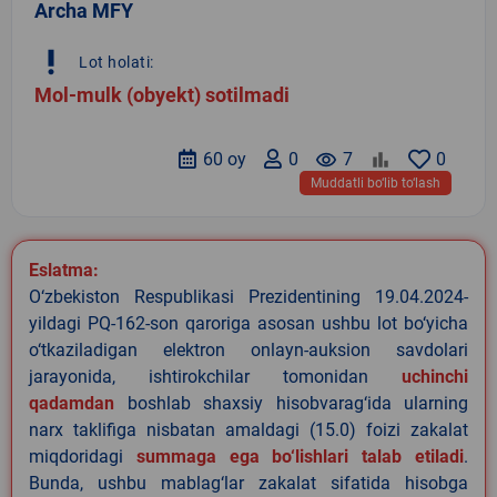
Archa MFY
priority_high
Lot holati:
Mol-mulk (obyekt) sotilmadi
60 oy
0
remove_red_eye
7
0
Muddatli bo‘lib to‘lash
Eslatma:
O‘zbekiston Respublikasi Prezidentining 19.04.2024-
yildagi PQ-162-son qaroriga asosan ushbu lot bo‘yicha
o‘tkaziladigan elektron onlayn-auksion savdolari
jarayonida, ishtirokchilar tomonidan
uchinchi
qadamdan
boshlab shaxsiy hisobvarag‘ida ularning
narx taklifiga nisbatan amaldagi (15.0) foizi zakalat
miqdoridagi
summaga ega bo‘lishlari talab etiladi
.
Bunda, ushbu mablag‘lar zakalat sifatida hisobga