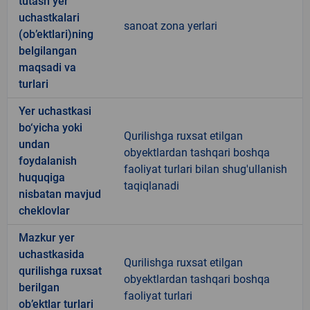
tutash yer
uchastkalari
sanoat zona yerlari
(ob’ektlari)ning
belgilangan
maqsadi va
turlari
Yer uchastkasi
bo‘yicha yoki
Qurilishga ruxsat etilgan
undan
obyektlardan tashqari boshqa
foydalanish
faoliyat turlari bilan shug'ullanish
huquqiga
taqiqlanadi
nisbatan mavjud
cheklovlar
Mazkur yer
uchastkasida
Qurilishga ruxsat etilgan
qurilishga ruxsat
obyektlardan tashqari boshqa
berilgan
faoliyat turlari
ob’ektlar turlari