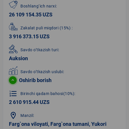
Boshlang‘ich narxi:
26 109 154.35 UZS
Zakalat puli miqdori
(15%)
:
3 916 373.15 UZS
Savdo o‘tkazish turi:
Auksion
Savdo o‘tkazish uslubi:
Oshirib borish
format_list_numbered
Birinchi qadam bahosi(10%):
2 610 915.44 UZS
location_on
Manzil:
Farg`ona viloyati, Farg`ona tumani, Yukori