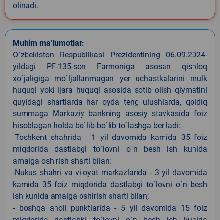
olinadi.
Muhim ma’lumotlar:
O`zbekiston Respublikasi Prezidentining 06.09.2024-
yildagi PF-135-son Farmoniga asosan qishloq
xo`jaligiga mo`ljallanmagan yer uchastkalarini mulk
huquqi yoki ijara huquqi asosida sotib olish qiymatini
quyidagi shartlarda har oyda teng ulushlarda, qoldiq
summaga Markaziy bankning asosiy stavkasida foiz
hisoblagan holda bo`lib-bo`lib to`lashga beriladi:
-Toshkent shahrida - 1 yil davomida kamida 35 foiz
miqdorida dastlabgi to`lovni o`n besh ish kunida
amalga oshirish sharti bilan;
-Nukus shahri va viloyat markazlarida - 3 yil davomida
kamida 35 foiz miqdorida dastlabgi to`lovni o`n besh
ish kunida amalga oshirish sharti bilan;
- boshqa aholi punktlarida - 5 yil davomida 15 foiz
miqdorida dastlabki to`lovni o`n besh ish kunida