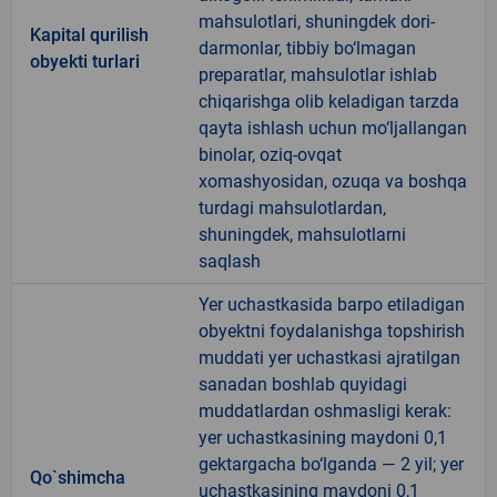
mahsulotlari, shuningdek dori-
Kapital qurilish
darmonlar, tibbiy bo‘lmagan
obyekti turlari
preparatlar, mahsulotlar ishlab
chiqarishga olib keladigan tarzda
qayta ishlash uchun mo‘ljallangan
binolar, oziq-ovqat
xomashyosidan, ozuqa va boshqa
turdagi mahsulotlardan,
shuningdek, mahsulotlarni
saqlash
Yer uchastkasida barpo etiladigan
obyektni foydalanishga topshirish
muddati yer uchastkasi ajratilgan
sanadan boshlab quyidagi
muddatlardan oshmasligi kerak:
yer uchastkasining maydoni 0,1
gektargacha bo‘lganda — 2 yil; yer
Qo`shimcha
uchastkasining maydoni 0,1