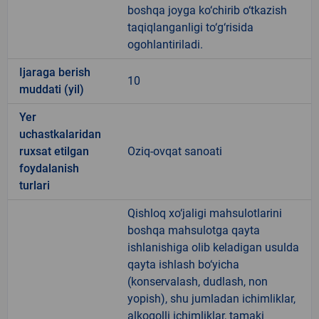
boshqa joyga ko‘chirib o‘tkazish
taqiqlanganligi to‘g‘risida
ogohlantiriladi.
Ijaraga berish
10
muddati (yil)
Yer
uchastkalaridan
ruxsat etilgan
Oziq-ovqat sanoati
foydalanish
turlari
Qishloq xo‘jaligi mahsulotlarini
boshqa mahsulotga qayta
ishlanishiga olib keladigan usulda
qayta ishlash bo‘yicha
(konservalash, dudlash, non
yopish), shu jumladan ichimliklar,
alkogolli ichimliklar, tamaki