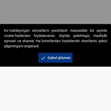
Ko`rsatilayotgan xizmatlarni yaxshilash maqsadida biz saytda
cookie-fayllardan foydalanamiz. Saytda qolishingiz, maxfiylik
siyosati va shaxsiy ma`lumotlardan foydalanish shartlarini qabul
qilganingizni anglatadi.
Copyright © 2017-2026. "Elektron onlayn-auksionlarni
tashkil etish" AJ. Barcha huquqlar himoyalangan
check
Qabul qilaman
To‘lov usullari