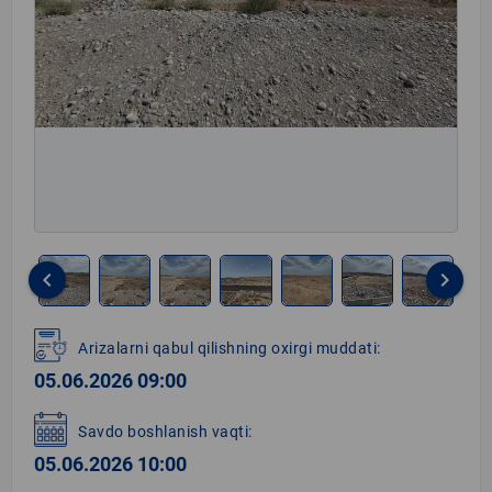
keyboard_arrow_left
keyboard_arrow_right
Item
1
Arizalarni qabul qilishning oxirgi muddati:
of
05.06.2026 09:00
7
Savdo boshlanish vaqti:
05.06.2026 10:00