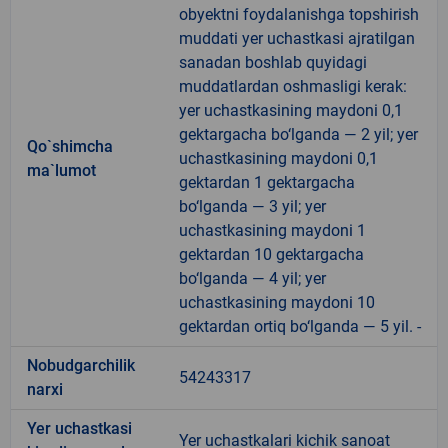
obyektni foydalanishga topshirish
muddati yer uchastkasi ajratilgan
sanadan boshlab quyidagi
muddatlardan oshmasligi kerak:
yer uchastkasining maydoni 0,1
gektargacha bo‘lganda — 2 yil; yer
Qo`shimcha
uchastkasining maydoni 0,1
ma`lumot
gektardan 1 gektargacha
bo‘lganda — 3 yil; yer
uchastkasining maydoni 1
gektardan 10 gektargacha
bo‘lganda — 4 yil; yer
uchastkasining maydoni 10
gektardan ortiq bo‘lganda — 5 yil. -
Nobudgarchilik
54243317
narxi
Yer uchastkasi
Yer uchastkalari kichik sanoat