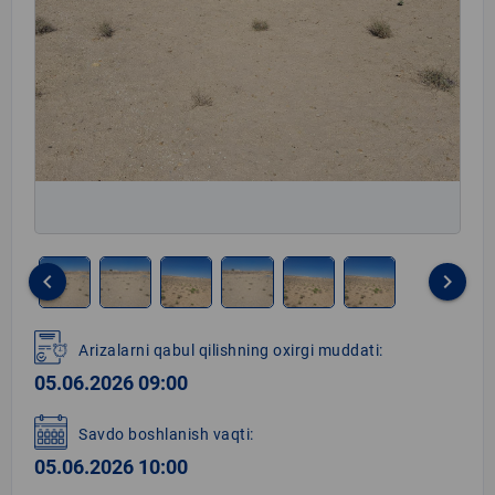
keyboard_arrow_left
keyboard_arrow_right
Item
1
Arizalarni qabul qilishning oxirgi muddati:
of
05.06.2026 09:00
6
Savdo boshlanish vaqti:
05.06.2026 10:00