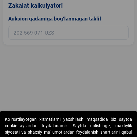
Zakalat kalkulyatori
Auksion qadamiga bog‘lanmagan taklif
Copyright © 2017-2026. "Elektron onlayn-auksionlarni tashkil etish"
Ko`rsatilayotgan xizmatlarni yaxshilash maqsadida biz saytda
AJ. Barcha huquqlar himoyalangan
cookie-fayllardan foydalanamiz. Saytda qolishingiz, maxfiylik
siyosati va shaxsiy ma`lumotlardan foydalanish shartlarini qabul