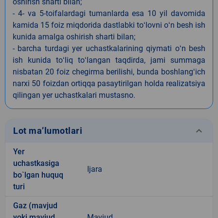
oshirish sharti bilan;
- 4- va 5-toifalardagi tumanlarda esa 10 yil davomida
kamida 15 foiz miqdorida dastlabki toʻlovni oʻn besh ish
kunida amalga oshirish sharti bilan;
- barcha turdagi yer uchastkalarining qiymati oʻn besh
ish kunida toʻliq toʻlangan taqdirda, jami summaga
nisbatan 20 foiz chegirma berilishi, bunda boshlangʻich
narxi 50 foizdan ortiqqa pasaytirilgan holda realizatsiya
qilingan yer uchastkalari mustasno.
keyboard_arrow_down
Lot ma’lumotlari
Yer
uchastkasiga
Ijara
bo`lgan huquq
turi
Gaz (mavjud
yoki mavjud
Mavjud