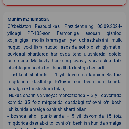
Muhim ma’lumotlar:
O‘zbekiston Respublikasi Prezidentining 06.09.2024-
yildagi PF-135-son Farmoniga asosan qishloq
xoʻjaligiga moʻljallanmagan yer uchastkalarini mulk
huquqi yoki ijara huquqi asosida sotib olish qiymatini
quyidagi shartlarda har oyda teng ulushlarda, qoldiq
summaga Markaziy bankning asosiy stavkasida foiz
hisoblagan holda boʻlib-boʻlib toʻlashga beriladi:
-Toshkent shahrida – 1 yil davomida kamida 35 foiz
miqdorida dastlabgi toʻlovni oʻn besh ish kunida
amalga oshirish sharti bilan;
-Nukus shahri va viloyat markazlarida – 3 yil davomida
kamida 35 foiz miqdorida dastlabgi toʻlovni oʻn besh
ish kunida amalga oshirish sharti bilan;
- boshqa aholi punktlarida – 5 yil davomida 15 foiz
miqdorida dastlabki toʻlovni oʻn besh ish kunida amalga