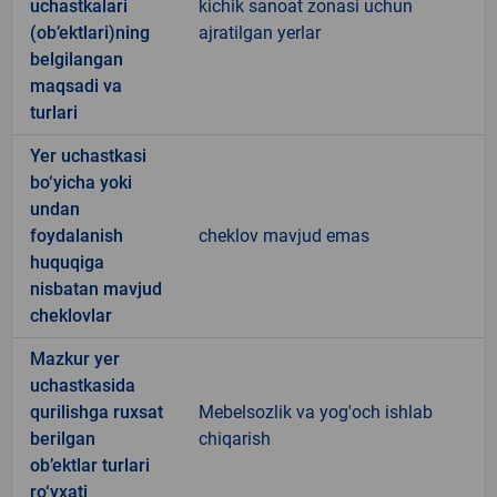
uchastkalari
kichik sanoat zonasi uchun
(ob’ektlari)ning
ajratilgan yerlar
belgilangan
maqsadi va
turlari
Yer uchastkasi
bo‘yicha yoki
undan
foydalanish
cheklov mavjud emas
huquqiga
nisbatan mavjud
cheklovlar
Mazkur yer
uchastkasida
qurilishga ruxsat
Mebelsozlik va yog'och ishlab
berilgan
chiqarish
ob’ektlar turlari
ro‘yxati