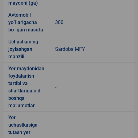
maydoni (ga)
Avtomobil
yo`llarigacha
300
bo`lgan masofa
Uchastkaning
joylashgan
Sardoba MFY
manzili
Yer maydonidan
foydalanish
tartibi va
-
shartlariga oid
boshqa
ma’lumotlar
Yer
uchastkasiga
tutash yer