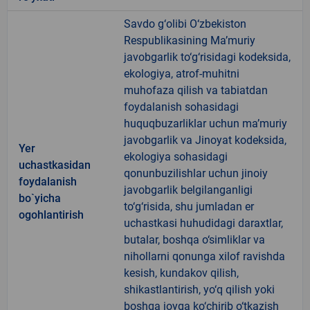
Savdo g‘olibi O‘zbekiston
Respublikasining Ma’muriy
javobgarlik to‘g‘risidagi kodeksida,
ekologiya, atrof-muhitni
muhofaza qilish va tabiatdan
foydalanish sohasidagi
huquqbuzarliklar uchun ma’muriy
javobgarlik va Jinoyat kodeksida,
Yer
ekologiya sohasidagi
uchastkasidan
qonunbuzilishlar uchun jinoiy
foydalanish
javobgarlik belgilanganligi
bo`yicha
to‘g‘risida, shu jumladan er
ogohlantirish
uchastkasi huhudidagi daraxtlar,
butalar, boshqa o‘simliklar va
nihollarni qonunga xilof ravishda
kesish, kundakov qilish,
shikastlantirish, yo‘q qilish yoki
boshqa joyga ko‘chirib o‘tkazish