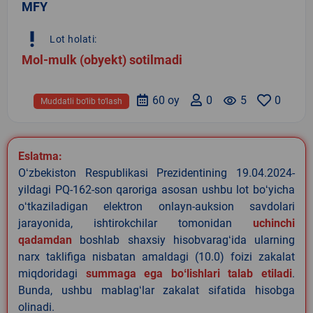
MFY
priority_high
Lot holati:
Mol-mulk (obyekt) sotilmadi
60 oy
0
remove_red_eye
5
0
Muddatli bo‘lib to‘lash
Eslatma:
Oʻzbekiston Respublikasi Prezidentining 19.04.2024-
yildagi PQ-162-son qaroriga asosan ushbu lot boʻyicha
oʻtkaziladigan elektron onlayn-auksion savdolari
jarayonida, ishtirokchilar tomonidan
uchinchi
qadamdan
boshlab shaxsiy hisobvaragʻida ularning
narx taklifiga nisbatan amaldagi (10.0) foizi zakalat
miqdoridagi
summaga ega boʻlishlari talab etiladi
.
Bunda, ushbu mablagʻlar zakalat sifatida hisobga
olinadi.