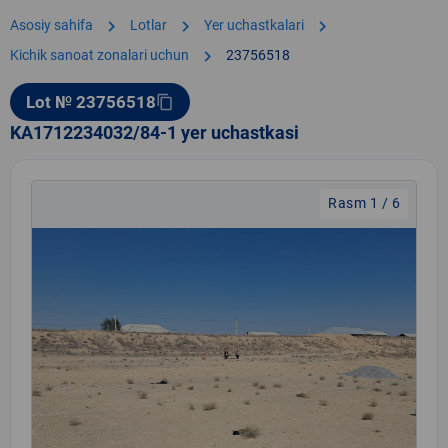
chevron_right
chevron_right
chevron_right
Asosiy sahifa
Lotlar
Yer uchastkalari
chevron_right
Kichik sanoat zonalari uchun
23756518
Lot № 23756518
content_copy
KA1712234032/84-1 yer uchastkasi
Rasm 1 / 6