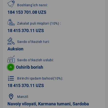
Boshlang‘ich narxi:
184 153 701.08 UZS
Zakalat puli miqdori
(10%)
:
18 415 370.11 UZS
Savdo o‘tkazish turi:
Auksion
Savdo o‘tkazish uslubi:
Oshirib borish
format_list_numbered
Birinchi qadam bahosi(10%):
18 415 370.11 UZS
location_on
Manzil:
Navoiy viloyati, Karmana tumani, Sardoba