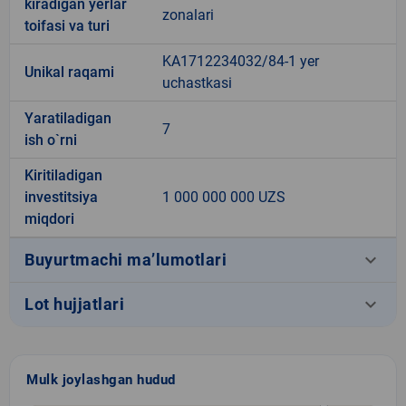
kiradigan yerlar
zonalari
toifasi va turi
KA1712234032/84-1 yer
Unikal raqami
uchastkasi
Yaratiladigan
7
ish o`rni
Kiritiladigan
investitsiya
1 000 000 000 UZS
miqdori
keyboard_arrow_down
Buyurtmachi ma’lumotlari
keyboard_arrow_down
Lot hujjatlari
Mulk joylashgan hudud