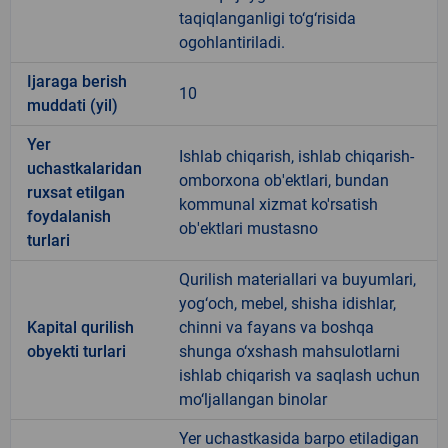
taqiqlanganligi to‘g‘risida
ogohlantiriladi.
Ijaraga berish
10
muddati (yil)
Yer
Ishlab chiqarish, ishlab chiqarish-
uchastkalaridan
omborxona ob'ektlari, bundan
ruxsat etilgan
kommunal xizmat ko'rsatish
foydalanish
ob'ektlari mustasno
turlari
Qurilish materiallari va buyumlari,
yog‘och, mebel, shisha idishlar,
Kapital qurilish
chinni va fayans va boshqa
obyekti turlari
shunga o‘xshash mahsulotlarni
ishlab chiqarish va saqlash uchun
mo‘ljallangan binolar
Yer uchastkasida barpo etiladigan