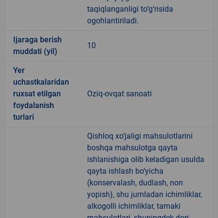
taqiqlanganligi to‘g‘risida
ogohlantiriladi.
Ijaraga berish
10
muddati (yil)
Yer
uchastkalaridan
ruxsat etilgan
Oziq-ovqat sanoati
foydalanish
turlari
Qishloq xo‘jaligi mahsulotlarini
boshqa mahsulotga qayta
ishlanishiga olib keladigan usulda
qayta ishlash bo‘yicha
(konservalash, dudlash, non
yopish), shu jumladan ichimliklar,
alkogolli ichimliklar, tamaki
mahsulotlari, shuningdek dori-