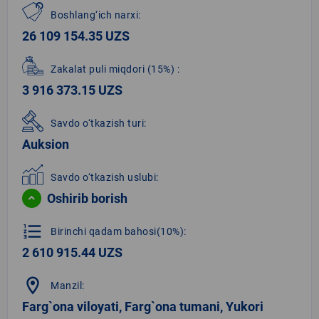
Boshlang‘ich narxi:
26 109 154.35 UZS
Zakalat puli miqdori
(15%)
:
3 916 373.15 UZS
Savdo o‘tkazish turi:
Auksion
Savdo o‘tkazish uslubi:
Oshirib borish
format_list_numbered
Birinchi qadam bahosi(10%):
2 610 915.44 UZS
location_on
Manzil:
Farg`ona viloyati, Farg`ona tumani, Yukori