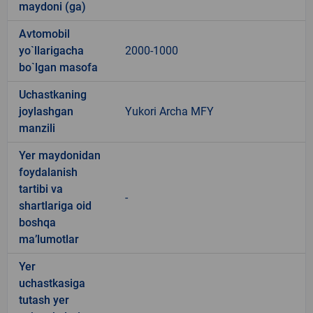
maydoni (ga)
Avtomobil
yo`llarigacha
2000-1000
bo`lgan masofa
Uchastkaning
joylashgan
Yukori Archa MFY
manzili
Yer maydonidan
foydalanish
tartibi va
-
shartlariga oid
boshqa
ma’lumotlar
Yer
uchastkasiga
tutash yer