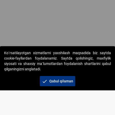
Copyright © 2017-2026. "Elektron onlayn-auksionlarni tashkil etish"
Ko`rsatilayotgan xizmatlarni yaxshilash maqsadida biz saytda
AJ. Barcha huquqlar himoyalangan
cookie-fayllardan foydalanamiz. Saytda qolishingiz, maxfiylik
siyosati va shaxsiy ma`lumotlardan foydalanish shartlarini qabul
qilganingizni anglatadi.
check
Qabul qilaman
+998 71 202-21-11
Veb-saytdagi axborot materiallaridan boshqa
shaxslar foydalanganda jamiyatning korporativ veb-
saytiga majburiy havolalar ko‘rsatilishi kerak