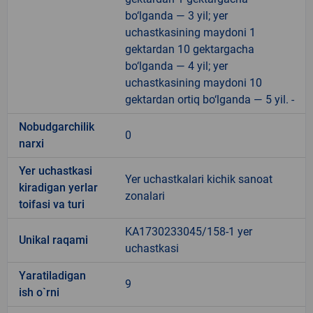
bo‘lganda — 3 yil; yer
uchastkasining maydoni 1
gektardan 10 gektargacha
bo‘lganda — 4 yil; yer
uchastkasining maydoni 10
gektardan ortiq bo‘lganda — 5 yil. -
Nobudgarchilik
0
narxi
Yer uchastkasi
Yer uchastkalari kichik sanoat
kiradigan yerlar
zonalari
toifasi va turi
KA1730233045/158-1 yer
Unikal raqami
uchastkasi
Yaratiladigan
9
ish o`rni