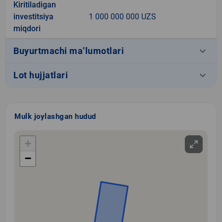
Kiritiladigan
investitsiya
1 000 000 000 UZS
miqdori
keyboard_arrow_down
Buyurtmachi ma’lumotlari
keyboard_arrow_down
Lot hujjatlari
Mulk joylashgan hudud
+
−