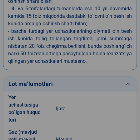
oshirish sharti bilan;
- 4- va 5-toifalardagi tumanlarda esa 10 yil davomida
kamida 15 foiz miqdorida dastlabki toʻlovni oʻn besh ish
kunida amalga oshirish sharti bilan;
- barcha turdagi yer uchastkalarining qiymati oʻn besh
ish kunida toʻliq toʻlangan taqdirda, jami summaga
nisbatan 20 foiz chegirma berilishi, bunda boshlangʻich
narxi 50 foizdan ortiqqa pasaytirilgan holda realizatsiya
qilingan yer uchastkalari mustasno.
keyboard_arrow_down
Lot ma’lumotlari
Yer
uchastkasiga
Ijara
bo`lgan huquq
turi
Gaz (mavjud
yoki mavjud
Mavjud