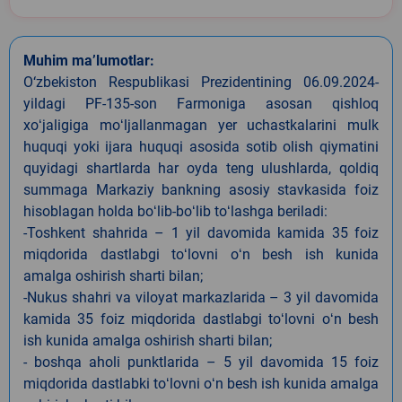
Muhim ma’lumotlar:
O‘zbekiston Respublikasi Prezidentining 06.09.2024-
yildagi PF-135-son Farmoniga asosan qishloq
xoʻjaligiga moʻljallanmagan yer uchastkalarini mulk
huquqi yoki ijara huquqi asosida sotib olish qiymatini
quyidagi shartlarda har oyda teng ulushlarda, qoldiq
summaga Markaziy bankning asosiy stavkasida foiz
hisoblagan holda boʻlib-boʻlib toʻlashga beriladi:
-Toshkent shahrida – 1 yil davomida kamida 35 foiz
miqdorida dastlabgi toʻlovni oʻn besh ish kunida
amalga oshirish sharti bilan;
-Nukus shahri va viloyat markazlarida – 3 yil davomida
kamida 35 foiz miqdorida dastlabgi toʻlovni oʻn besh
ish kunida amalga oshirish sharti bilan;
- boshqa aholi punktlarida – 5 yil davomida 15 foiz
miqdorida dastlabki toʻlovni oʻn besh ish kunida amalga