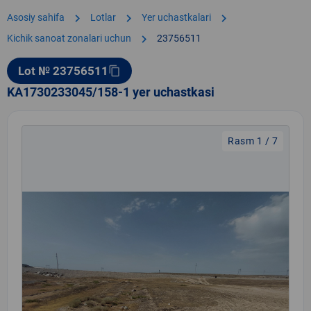
chevron_right
chevron_right
chevron_right
Asosiy sahifa
Lotlar
Yer uchastkalari
chevron_right
Kichik sanoat zonalari uchun
23756511
Lot № 23756511
content_copy
KA1730233045/158-1 yer uchastkasi
Rasm 1 / 7