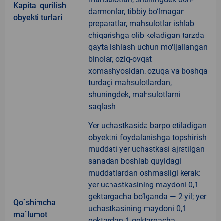
Kapital qurilish
darmonlar, tibbiy bo‘lmagan
obyekti turlari
preparatlar, mahsulotlar ishlab
chiqarishga olib keladigan tarzda
qayta ishlash uchun mo‘ljallangan
binolar, oziq-ovqat
xomashyosidan, ozuqa va boshqa
turdagi mahsulotlardan,
shuningdek, mahsulotlarni
saqlash
Yer uchastkasida barpo etiladigan
obyektni foydalanishga topshirish
muddati yer uchastkasi ajratilgan
sanadan boshlab quyidagi
muddatlardan oshmasligi kerak:
yer uchastkasining maydoni 0,1
gektargacha bo‘lganda — 2 yil; yer
Qo`shimcha
uchastkasining maydoni 0,1
ma`lumot
gektardan 1 gektargacha