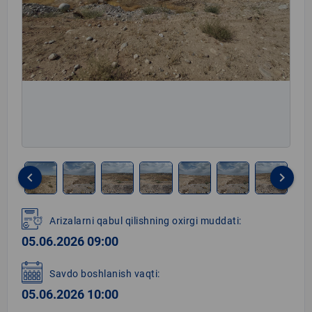
keyboard_arrow_left
keyboard_arrow_right
Item
1
Arizalarni qabul qilishning oxirgi muddati:
of
05.06.2026 09:00
7
Savdo boshlanish vaqti:
05.06.2026 10:00