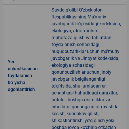
Savdo g‘olibi O‘zbekiston
Respublikasining Ma’muriy
javobgarlik to‘g‘risidagi kodeksida,
ekologiya, atrof-muhitni
muhofaza qilish va tabiatdan
foydalanish sohasidagi
huquqbuzarliklar uchun ma’muriy
javobgarlik va Jinoyat kodeksida,
Yer
ekologiya sohasidagi
uchastkasidan
qonunbuzilishlar uchun jinoiy
foydalanish
javobgarlik belgilanganligi
bo`yicha
to‘g‘risida, shu jumladan er
ogohlantirish
uchastkasi huhudidagi daraxtlar,
butalar, boshqa o‘simliklar va
nihollarni qonunga xilof ravishda
kesish, kundakov qilish,
shikastlantirish, yo‘q qilish yoki
boshqa joyga ko‘chirib o‘tkazish