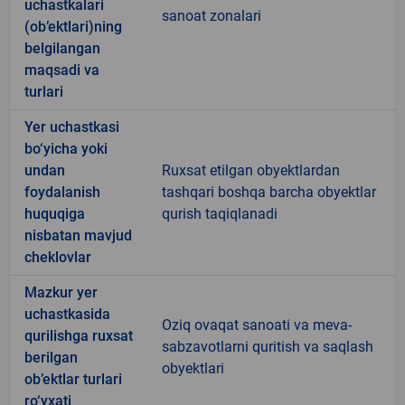
uchastkalari
sanoat zonalari
(ob’ektlari)ning
belgilangan
maqsadi va
turlari
Yer uchastkasi
bo‘yicha yoki
undan
Ruxsat etilgan obyektlardan
foydalanish
tashqari boshqa barcha obyektlar
huquqiga
qurish taqiqlanadi
nisbatan mavjud
cheklovlar
Mazkur yer
uchastkasida
Oziq ovaqat sanoati va meva-
qurilishga ruxsat
sabzavotlarni quritish va saqlash
berilgan
obyektlari
ob’ektlar turlari
ro‘yxati