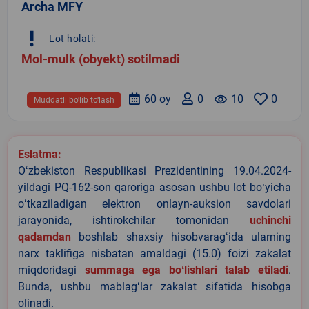
Archa MFY
priority_high
Lot holati:
Mol-mulk (obyekt) sotilmadi
60 oy
0
remove_red_eye
10
0
Muddatli bo‘lib to‘lash
Eslatma:
Oʻzbekiston Respublikasi Prezidentining 19.04.2024-
yildagi PQ-162-son qaroriga asosan ushbu lot boʻyicha
oʻtkaziladigan elektron onlayn-auksion savdolari
jarayonida, ishtirokchilar tomonidan
uchinchi
qadamdan
boshlab shaxsiy hisobvaragʻida ularning
narx taklifiga nisbatan amaldagi (15.0) foizi zakalat
miqdoridagi
summaga ega boʻlishlari talab etiladi
.
Bunda, ushbu mablagʻlar zakalat sifatida hisobga
olinadi.