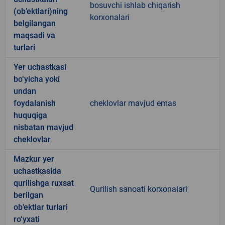
bosuvchi ishlab chiqarish
(ob’ektlari)ning
korxonalari
belgilangan
maqsadi va
turlari
Yer uchastkasi
bo‘yicha yoki
undan
foydalanish
cheklovlar mavjud emas
huquqiga
nisbatan mavjud
cheklovlar
Mazkur yer
uchastkasida
qurilishga ruxsat
Qurilish sanoati korxonalari
berilgan
ob’ektlar turlari
ro‘yxati