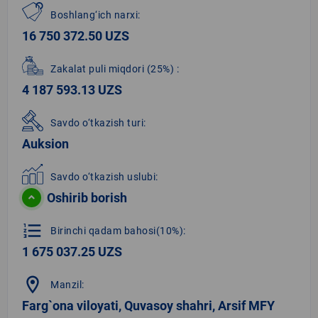
Boshlang‘ich narxi:
16 750 372.50 UZS
Zakalat puli miqdori
(25%)
:
4 187 593.13 UZS
Savdo o‘tkazish turi:
Auksion
Savdo o‘tkazish uslubi:
Oshirib borish
format_list_numbered
Birinchi qadam bahosi(10%):
1 675 037.25 UZS
location_on
Manzil:
Farg`ona viloyati, Quvasoy shahri, Arsif MFY