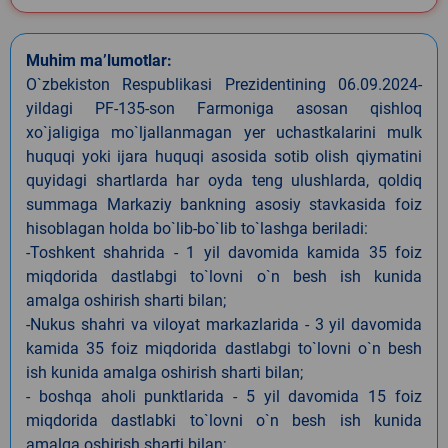
Muhim ma’lumotlar:
O`zbekiston Respublikasi Prezidentining 06.09.2024-
yildagi PF-135-son Farmoniga asosan qishloq
xo`jaligiga mo`ljallanmagan yer uchastkalarini mulk
huquqi yoki ijara huquqi asosida sotib olish qiymatini
quyidagi shartlarda har oyda teng ulushlarda, qoldiq
summaga Markaziy bankning asosiy stavkasida foiz
hisoblagan holda bo`lib-bo`lib to`lashga beriladi:
-Toshkent shahrida - 1 yil davomida kamida 35 foiz
miqdorida dastlabgi to`lovni o`n besh ish kunida
amalga oshirish sharti bilan;
-Nukus shahri va viloyat markazlarida - 3 yil davomida
kamida 35 foiz miqdorida dastlabgi to`lovni o`n besh
ish kunida amalga oshirish sharti bilan;
- boshqa aholi punktlarida - 5 yil davomida 15 foiz
miqdorida dastlabki to`lovni o`n besh ish kunida
amalga oshirish sharti bilan;