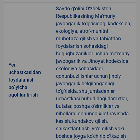
Savdo g‘olibi O‘zbekiston
Respublikasining Ma’muriy
javobgarlik to‘g‘risidagi kodeksida,
ekologiya, atrof-muhitni
muhofaza qilish va tabiatdan
foydalanish sohasidagi
huquqbuzarliklar uchun ma’muriy
javobgarlik va Jinoyat kodeksida,
Yer
ekologiya sohasidagi
uchastkasidan
qonunbuzilishlar uchun jinoiy
foydalanish
javobgarlik belgilanganligi
bo`yicha
to‘g‘risida, shu jumladan er
ogohlantirish
uchastkasi huhudidagi daraxtlar,
butalar, boshqa o‘simliklar va
nihollarni qonunga xilof ravishda
kesish, kundakov qilish,
shikastlantirish, yo‘q qilish yoki
boshqa joyga ko‘chirib o‘tkazish