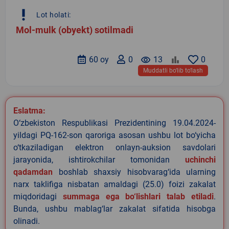
priority_high
Lot holati:
Mol-mulk (obyekt) sotilmadi
60 oy
0
remove_red_eye
13
0
Muddatli bo‘lib to‘lash
Eslatma:
O‘zbekiston Respublikasi Prezidentining 19.04.2024-
yildagi PQ-162-son qaroriga asosan ushbu lot bo‘yicha
o‘tkaziladigan elektron onlayn-auksion savdolari
jarayonida, ishtirokchilar tomonidan
uchinchi
qadamdan
boshlab shaxsiy hisobvarag‘ida ularning
narx taklifiga nisbatan amaldagi (25.0) foizi zakalat
miqdoridagi
summaga ega bo‘lishlari talab etiladi
.
Bunda, ushbu mablag‘lar zakalat sifatida hisobga
olinadi.