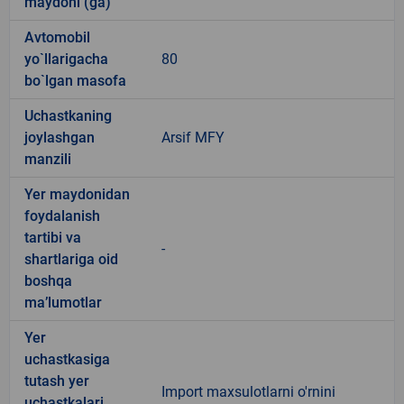
maydoni (ga)
Avtomobil
yo`llarigacha
80
bo`lgan masofa
Uchastkaning
joylashgan
Arsif MFY
manzili
Yer maydonidan
foydalanish
tartibi va
-
shartlariga oid
boshqa
ma’lumotlar
Yer
uchastkasiga
tutash yer
Import maxsulotlarni o'rnini
uchastkalari