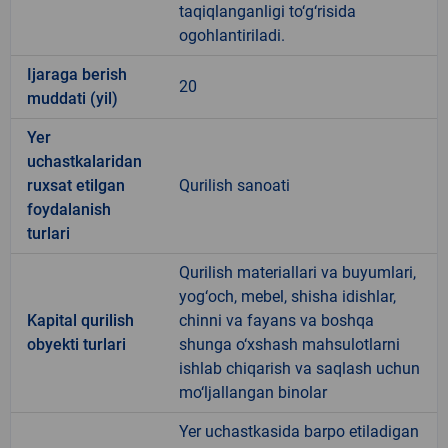
taqiqlanganligi to‘g‘risida
ogohlantiriladi.
Ijaraga berish
20
muddati (yil)
Yer
uchastkalaridan
ruxsat etilgan
Qurilish sanoati
foydalanish
turlari
Qurilish materiallari va buyumlari,
yog‘och, mebel, shisha idishlar,
Kapital qurilish
chinni va fayans va boshqa
obyekti turlari
shunga o‘xshash mahsulotlarni
ishlab chiqarish va saqlash uchun
mo‘ljallangan binolar
Yer uchastkasida barpo etiladigan