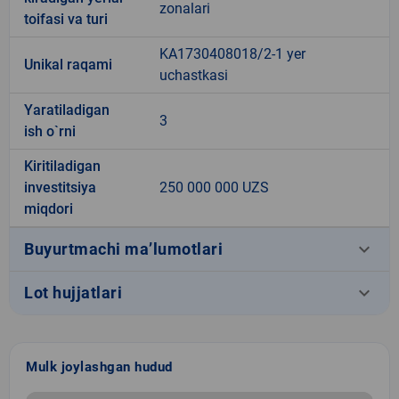
zonalari
toifasi va turi
KA1730408018/2-1 yer
Unikal raqami
uchastkasi
Yaratiladigan
3
ish o`rni
Kiritiladigan
investitsiya
250 000 000 UZS
miqdori
keyboard_arrow_down
Buyurtmachi ma’lumotlari
keyboard_arrow_down
Lot hujjatlari
Mulk joylashgan hudud