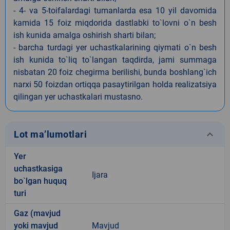
- 4- va 5-toifalardagi tumanlarda esa 10 yil davomida
kamida 15 foiz miqdorida dastlabki to`lovni o`n besh
ish kunida amalga oshirish sharti bilan;
- barcha turdagi yer uchastkalarining qiymati o`n besh
ish kunida to`liq to`langan taqdirda, jami summaga
nisbatan 20 foiz chegirma berilishi, bunda boshlang`ich
narxi 50 foizdan ortiqqa pasaytirilgan holda realizatsiya
qilingan yer uchastkalari mustasno.
keyboard_arrow_down
Lot ma’lumotlari
Yer
uchastkasiga
Ijara
bo`lgan huquq
turi
Gaz (mavjud
yoki mavjud
Mavjud