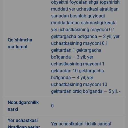
obyektni foydalanishga topshirish
muddati yer uchastkasi ajratilgan
sanadan boshlab quyidagi
muddatlardan oshmasligi kerak:
yer uchastkasining maydoni 0,1
gektargacha bo‘lganda — 2 yil; yer
Qo`shimcha
uchastkasining maydoni 0,1
ma`lumot
gektardan 1 gektargacha
bo‘lganda — 3 yil; yer
uchastkasining maydoni 1
gektardan 10 gektargacha
bo‘lganda — 4 yil; yer
uchastkasining maydoni 10
gektardan ortiq bo‘lganda — 5 yil. -
Nobudgarchilik
0
narxi
Yer uchastkasi
Yer uchastkalari kichik sanoat
kiradigan yerlar