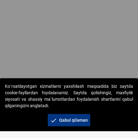
Ko`rsatilayotgan xizmatlarni yaxshilash maqsadida biz saytda
cookie-fayllardan foydalanamiz. Saytda qolishingiz, maxfiylik
siyosati va shaxsiy ma`lumotlardan foydalanish shartlarini qabul
qilganingizni anglatadi.
Copyright © 2017-2026. "Elektron onlayn-auksionlarni
tashkil etish" AJ. Barcha huquqlar himoyalangan
check
Qabul qilaman