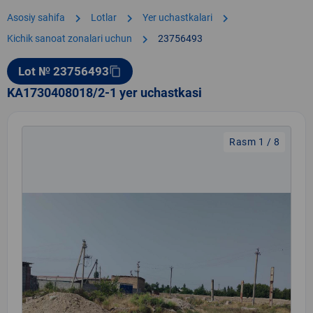
chevron_right
chevron_right
chevron_right
Asosiy sahifa
Lotlar
Yer uchastkalari
chevron_right
Kichik sanoat zonalari uchun
23756493
Lot № 23756493
content_copy
KA1730408018/2-1 yer uchastkasi
Rasm 1 / 8