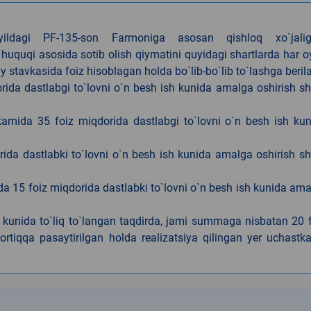
4-yildagi PF-135-son Farmoniga asosan qishloq xo`jalig
 huquqi asosida sotib olish qiymatini quyidagi shartlarda har 
tavkasida foiz hisoblagan holda bo`lib-bo`lib to`lashga berila
ida dastlabgi to`lovni o`n besh ish kunida amalga oshirish sh
kamida 35 foiz miqdorida dastlabgi to`lovni o`n besh ish ku
rida dastlabki to`lovni o`n besh ish kunida amalga oshirish sh
da 15 foiz miqdorida dastlabki to`lovni o`n besh ish kunida am
h kunida to`liq to`langan taqdirda, jami summaga nisbatan 20 
rtiqqa pasaytirilgan holda realizatsiya qilingan yer uchastka
k