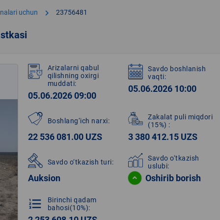
chevron_right
onalari uchun
23756481
stkasi
Arizalarni qabul
Savdo boshlanish
qilishning oxirgi
vaqti:
muddati:
05.06.2026 10:00
05.06.2026 09:00
Zakalat puli miqdori
Boshlang‘ich narxi:
(15%)
:
22 536 081.00 UZS
3 380 412.15 UZS
Savdo o‘tkazish
Savdo o‘tkazish turi:
uslubi:
Auksion
Oshirib borish
Birinchi qadam
format_list_numbered
bahosi(10%):
2 253 608.10 UZS