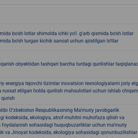
mida bo'sh lotlar shimolda ichki yo'l. g'arb qismida bo'sh lotlar
mida bo'sh turgan kichik sanoat uchun ajratilgan lo'tlar
iqarish obyektidan tashqari barcha turdagi qurilishlar taqiqlanad
 energiya tejovchi tizimlar inovatsion texnologiyalarni joriy et
a ruxsat etilgan holda qurilish mahsulotlari uchun ishlab chiqari
i qurish
libi O‘zbekiston Respublikasining Ma’muriy javobgarlik
dagi kodeksida, ekologiya, atrof-muhitni muhofaza qilish va
n foydalanish sohasidagi huquqbuzarliklar uchun ma’muriy
ik va Jinoyat kodeksida, ekologiya sohasidagi qonunbuzilishlar