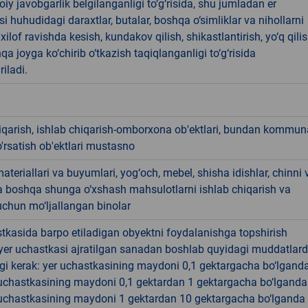
oiy javobgarlik belgilanganligi to‘g‘risida, shu jumladan er
i huhudidagi daraxtlar, butalar, boshqa o‘simliklar va nihollarni
ilof ravishda kesish, kundakov qilish, shikastlantirish, yo‘q qili
qa joyga ko‘chirib o‘tkazish taqiqlanganligi to‘g‘risida
riladi.
iqarish, ishlab chiqarish-omborxona ob'ektlari, bundan kommun
'rsatish ob'ektlari mustasno
materiallari va buyumlari, yog‘och, mebel, shisha idishlar, chinni 
a boshqa shunga o‘xshash mahsulotlarni ishlab chiqarish va
chun mo‘ljallangan binolar
tkasida barpo etiladigan obyektni foydalanishga topshirish
yer uchastkasi ajratilgan sanadan boshlab quyidagi muddatlar
gi kerak: yer uchastkasining maydoni 0,1 gektargacha bo‘lgand
r uchastkasining maydoni 0,1 gektardan 1 gektargacha bo‘lgand
r uchastkasining maydoni 1 gektardan 10 gektargacha bo‘lganda