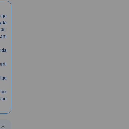
iga
oyda
di:
arti
nida
arti
alga
foiz
lari
eyboard_arrow_down