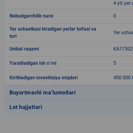
4 yil; ye
Nobudgarchilik narxi
0
Yer uchastkasi kiradigan yerlar toifasi va
Yer uchas
turi
Unikal raqami
KA173022
Yaratiladigan ish o`rni
5
Kiritiladigan investitsiya miqdori
450 000 
Buyurtmachi ma’lumotlari
Lot hujjatlari