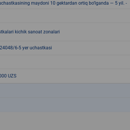
r uchastkasining maydoni 10 gektardan ortiq bo‘lganda — 5 yil. -
tkalari kichik sanoat zonalari
4048/6-5 yer uchastkasi
000 UZS
k
k