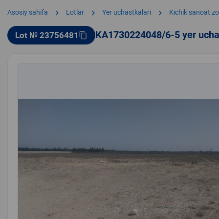
chevron_right
chevron_right
chevron_right
Asosiy sahifa
Lotlar
Yer uchastkalari
Kichik sanoat z
KA1730224048/6-5 yer ucha
Lot № 23756481
content_copy