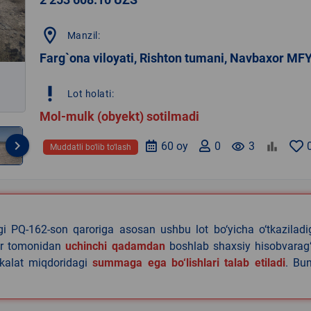
location_on
Manzil:
Farg`ona viloyati, Rishton tumani, Navbaxor MF
priority_high
Lot holati:
Mol-mulk (obyekt) sotilmadi
keyboard_arrow_right
60 oy
0
remove_red_eye
3
Muddatli bo‘lib to‘lash
agi PQ-162-son qaroriga asosan ushbu lot bo‘yicha o‘tkazilad
lar tomonidan
uchinchi qadamdan
boshlab shaxsiy hisobvarag‘
akalat miqdoridagi
summaga ega bo‘lishlari talab etiladi
. Bu