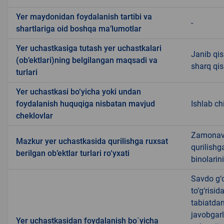
Yer maydonidan foydalanish tartibi va
-
shartlariga oid boshqa ma’lumotlar
Yer uchastkasiga tutash yer uchastkalari
Janib qis
(ob’ektlari)ning belgilangan maqsadi va
sharq qis
turlari
Yer uchastkasi bo‘yicha yoki undan
foydalanish huquqiga nisbatan mavjud
Ishlab ch
cheklovlar
Zamonaviy
Mazkur yer uchastkasida qurilishga ruxsat
qurilishg
berilgan ob’ektlar turlari ro‘yxati
binolarin
Savdo g‘o
to‘g‘risi
tabiatda
javobgarl
Yer uchastkasidan foydalanish bo`yicha