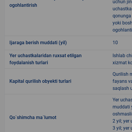
uchun jin
ogohlantirish
uchastkas
qonunga x
yoki bosh
ogohlanti
Ijaraga berish muddati (yil)
10
Yer uchastkalaridan ruxsat etilgan
Ishlab ch
foydalanish turlari
xizmat ko
Qurilish 
Kapital qurilish obyekti turlari
fayans v
saqlash u
Yer uchas
muddati 
oshmasli
Qo`shimcha ma`lumot
2 yil; ye
3 yil; ye