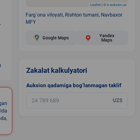
Leaflet
| ©
e-auksion.uz
Farg`ona viloyati, Rishton tumani, Navbaxor
MFY
Y
Yandex
Google Maps
Maps
0
Zakalat kalkulyatori
Auksion qadamiga bog‘lanmagan taklif
UZS
igan
ida
nda,