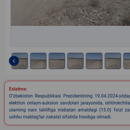
keyboard_arrow_left
Item
1
of
Eslatma:
7
O‘zbekiston Respublikasi Prezidentining 19.04.2024-yild
elektron onlayn-auksion savdolari jarayonida, ishtirokchi
ularning narx taklifiga nisbatan amaldagi (15.0) foizi z
ushbu mablag‘lar zakalat sifatida hisobga olinadi.