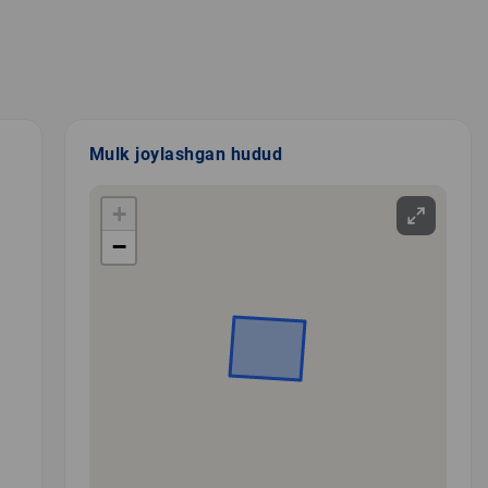
Mulk joylashgan hudud
+
−