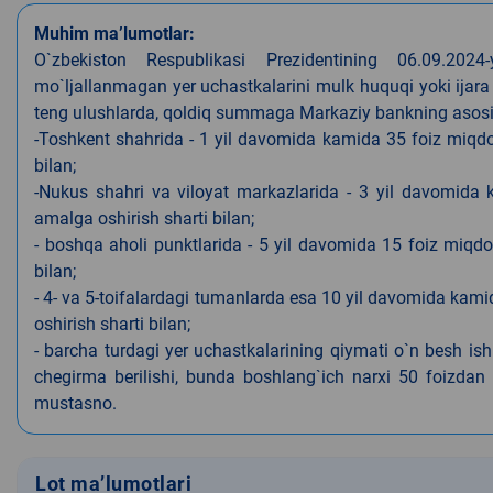
Muhim ma’lumotlar:
O`zbekiston Respublikasi Prezidentining 06.09.202
mo`ljallanmagan yer uchastkalarini mulk huquqi yoki ijara
teng ulushlarda, qoldiq summaga Markaziy bankning asosiy s
-Toshkent shahrida - 1 yil davomida kamida 35 foiz miqdor
bilan;
-Nukus shahri va viloyat markazlarida - 3 yil davomida 
amalga oshirish sharti bilan;
- boshqa aholi punktlarida - 5 yil davomida 15 foiz miqdo
bilan;
- 4- va 5-toifalardagi tumanlarda esa 10 yil davomida kami
oshirish sharti bilan;
- barcha turdagi yer uchastkalarining qiymati o`n besh is
chegirma berilishi, bunda boshlang`ich narxi 50 foizdan o
mustasno.
Lot ma’lumotlari