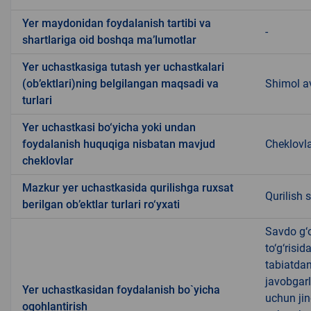
Yer maydonidan foydalanish tartibi va
-
shartlariga oid boshqa ma’lumotlar
Yer uchastkasiga tutash yer uchastkalari
(ob’ektlari)ning belgilangan maqsadi va
Shimol av
turlari
Yer uchastkasi bo‘yicha yoki undan
foydalanish huquqiga nisbatan mavjud
Cheklovl
cheklovlar
Mazkur yer uchastkasida qurilishga ruxsat
Qurilish 
berilgan ob’ektlar turlari ro‘yxati
Savdo g‘o
to‘g‘risi
tabiatda
javobgarl
Yer uchastkasidan foydalanish bo`yicha
uchun jin
ogohlantirish