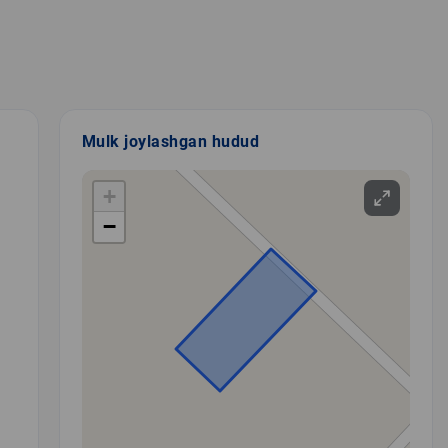
Mulk joylashgan hudud
+
−