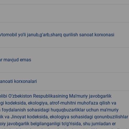
tomobil yo'li janub,g'arb,sharq qurilish sanoat korxonasi
ar mavjud emas
sanoati korxonalari
libi O‘zbekiston Respublikasining Ma’muriy javobgarlik
dagi kodeksida, ekologiya, atrof-muhitni muhofaza qilish va
n foydalanish sohasidagi huquqbuzarliklar uchun ma’muriy
ik va Jinoyat kodeksida, ekologiya sohasidagi qonunbuzilishlar
oiy javobgarlik belgilanganligi to‘g‘risida, shu jumladan er