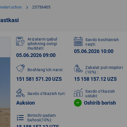
chevron_right
onalari uchun
23756405
astkasi
Arizalarni qabul
Savdo boshlanish
qilishning oxirgi
vaqti:
muddati:
05.06.2026 10:00
05.06.2026 09:00
Zakalat puli miqdori
Boshlang‘ich narxi:
(10%)
:
151 581 571.20 UZS
15 158 157.12 UZS
Savdo o‘tkazish
Savdo o‘tkazish turi:
uslubi:
Auksion
Oshirib borish
Birinchi qadam
format_list_numbered
bahosi(10%):
15 158 157.12 UZS