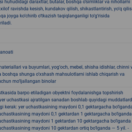
i huhudidagi daraxtlar, butalar, boshqa o‘simliklar va nihollarni
ilof ravishda kesish, kundakov qilish, shikastlantirish, yo‘q qili
qa joyga ko‘chirib o‘tkazish taqiqlanganligi to‘g‘risida
riladi.
sanoati
materiallari va buyumlari, yog‘och, mebel, shisha idishlar, chinni 
a boshqa shunga o‘xshash mahsulotlarni ishlab chiqarish va
chun mo‘ljallangan binolar
tkasida barpo etiladigan obyektni foydalanishga topshirish
yer uchastkasi ajratilgan sanadan boshlab quyidagi muddatlar
gi kerak: yer uchastkasining maydoni 0,1 gektargacha bo‘lgand
r uchastkasining maydoni 0,1 gektardan 1 gektargacha bo‘lgand
r uchastkasining maydoni 1 gektardan 10 gektargacha bo‘lganda
r uchastkasining maydoni 10 gektardan ortiq bo‘lganda — 5 yil. -