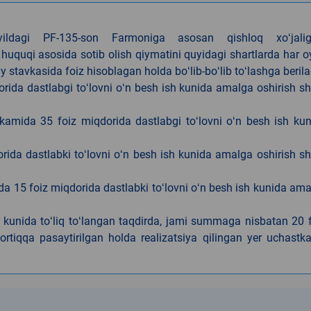
4-yildagi PF-135-son Farmoniga asosan qishloq xoʻjalig
 huquqi asosida sotib olish qiymatini quyidagi shartlarda har 
tavkasida foiz hisoblagan holda boʻlib-boʻlib toʻlashga berila
ida dastlabgi toʻlovni oʻn besh ish kunida amalga oshirish sh
kamida 35 foiz miqdorida dastlabgi toʻlovni oʻn besh ish ku
rida dastlabki toʻlovni oʻn besh ish kunida amalga oshirish sh
da 15 foiz miqdorida dastlabki toʻlovni oʻn besh ish kunida am
h kunida toʻliq toʻlangan taqdirda, jami summaga nisbatan 20 
rtiqqa pasaytirilgan holda realizatsiya qilingan yer uchastka
k