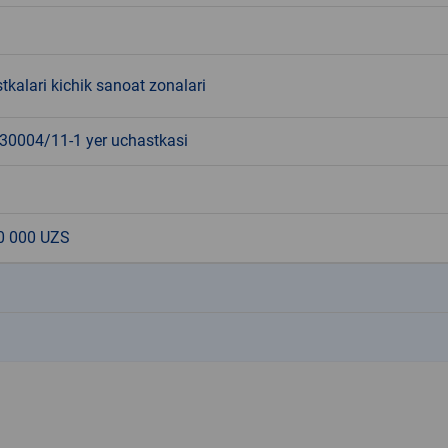
tkalari kichik sanoat zonalari
0004/11-1 yer uchastkasi
0 000 UZS
k
k