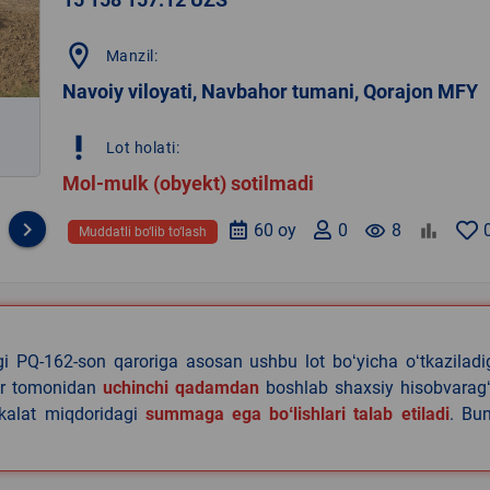
location_on
Manzil:
Navoiy viloyati, Navbahor tumani, Qorajon MFY
priority_high
Lot holati:
Mol-mulk (obyekt) sotilmadi
keyboard_arrow_right
60 oy
0
remove_red_eye
8
Muddatli bo‘lib to‘lash
agi PQ-162-son qaroriga asosan ushbu lot boʻyicha oʻtkazilad
lar tomonidan
uchinchi qadamdan
boshlab shaxsiy hisobvaragʻ
akalat miqdoridagi
summaga ega boʻlishlari talab etiladi
. Bu