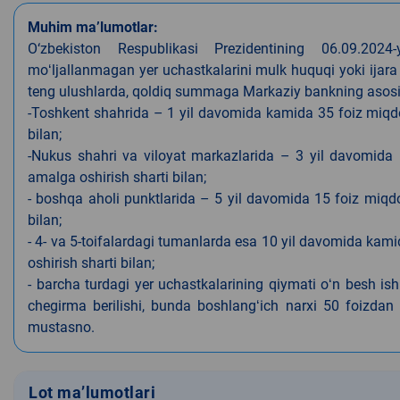
Muhim ma’lumotlar:
O‘zbekiston Respublikasi Prezidentining 06.09.202
moʻljallanmagan yer uchastkalarini mulk huquqi yoki ijara
teng ulushlarda, qoldiq summaga Markaziy bankning asosiy s
-Toshkent shahrida – 1 yil davomida kamida 35 foiz miqdor
bilan;
-Nukus shahri va viloyat markazlarida – 3 yil davomida 
amalga oshirish sharti bilan;
- boshqa aholi punktlarida – 5 yil davomida 15 foiz miqdo
bilan;
- 4- va 5-toifalardagi tumanlarda esa 10 yil davomida kami
oshirish sharti bilan;
- barcha turdagi yer uchastkalarining qiymati oʻn besh is
chegirma berilishi, bunda boshlangʻich narxi 50 foizdan o
mustasno.
Lot ma’lumotlari