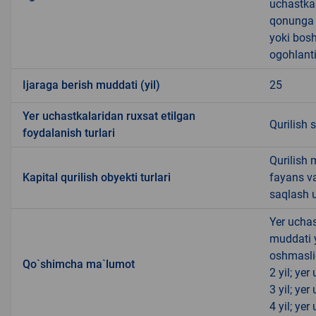
uchastkas
qonunga x
yoki bosh
ogohlanti
Ijaraga berish muddati (yil)
25
Yer uchastkalaridan ruxsat etilgan
Qurilish 
foydalanish turlari
Qurilish 
Kapital qurilish obyekti turlari
fayans v
saqlash u
Yer uchas
muddati 
oshmasli
Qo`shimcha ma`lumot
2 yil; ye
3 yil; ye
4 yil; ye