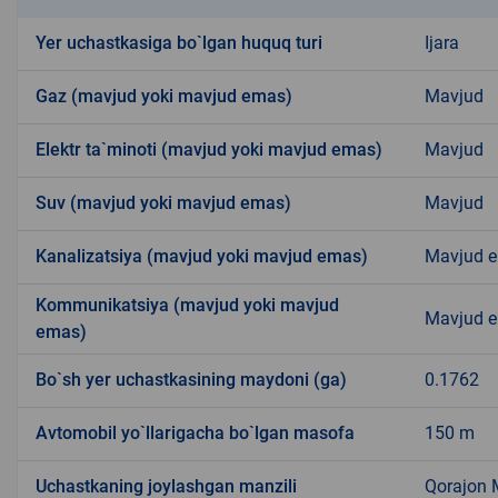
Yer uchastkasiga bo`lgan huquq turi
Ijara
Gaz (mavjud yoki mavjud emas)
Mavjud
Elektr ta`minoti (mavjud yoki mavjud emas)
Mavjud
Suv (mavjud yoki mavjud emas)
Mavjud
Kanalizatsiya (mavjud yoki mavjud emas)
Mavjud 
Kommunikatsiya (mavjud yoki mavjud
Mavjud 
emas)
Bo`sh yer uchastkasining maydoni (ga)
0.1762
Avtomobil yo`llarigacha bo`lgan masofa
150 m
Uchastkaning joylashgan manzili
Qorajon