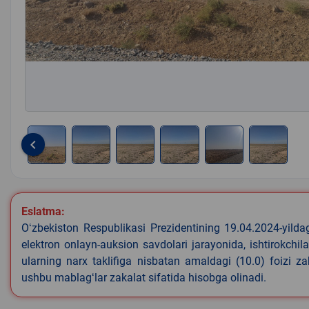
keyboard_arrow_left
Item
1
of
Eslatma:
6
Oʻzbekiston Respublikasi Prezidentining 19.04.2024-yild
elektron onlayn-auksion savdolari jarayonida, ishtirokchi
ularning narx taklifiga nisbatan amaldagi (10.0) foizi z
ushbu mablagʻlar zakalat sifatida hisobga olinadi.