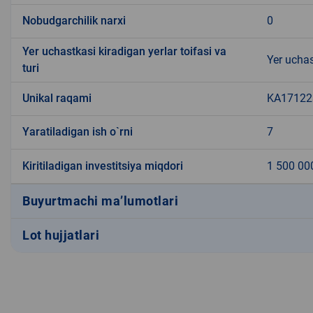
Nobudgarchilik narxi
0
Yer uchastkasi kiradigan yerlar toifasi va
Yer uchas
turi
Unikal raqami
KA171223
Yaratiladigan ish o`rni
7
Kiritiladigan investitsiya miqdori
1 500 00
Buyurtmachi ma’lumotlari
Lot hujjatlari