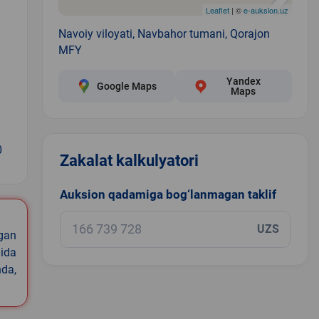
Leaflet
| ©
e-auksion.uz
Navoiy viloyati, Navbahor tumani, Qorajon
MFY
Yandex
Google Maps
Maps
0
Zakalat kalkulyatori
Auksion qadamiga bog‘lanmagan taklif
UZS
igan
ida
nda,