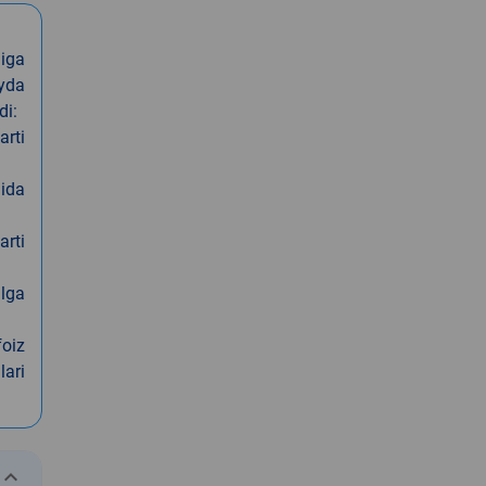
iga
oyda
di:
arti
nida
arti
alga
foiz
lari
eyboard_arrow_down