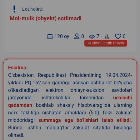
priority_high
Lot holati:
Mol-mulk (obyekt) sotilmadi
120 oy
0
remove_red_eye
7
0
Muddatli bo‘lib to‘lash
Eslatma:
O‘zbekiston Respublikasi Prezidentining 19.04.2024-
yildagi PQ-162-son qaroriga asosan ushbu lot bo‘yicha
o‘tkaziladigan elektron onlayn-auksion savdolari
jarayonida, ishtirokchilar tomonidan
uchinchi
qadamdan
boshlab shaxsiy hisobvarag‘ida ularning
narx taklifiga nisbatan amaldagi (5.0) foizi zakalat
miqdoridagi
summaga ega bo‘lishlari talab etiladi
.
Bunda, ushbu mablag‘lar zakalat sifatida hisobga
olinadi.