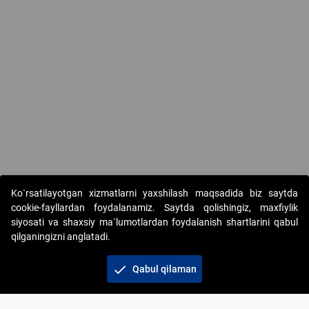
Ko`rsatilayotgan xizmatlarni yaxshilash maqsadida biz saytda
cookie-fayllardan foydalanamiz. Saytda qolishingiz, maxfiylik
siyosati va shaxsiy ma`lumotlardan foydalanish shartlarini qabul
qilganingizni anglatadi.
Copyright © 2017-2026. "Elektron onlayn-auksionlarni
tashkil etish" AJ. Barcha huquqlar himoyalangan
check
Qabul qilaman