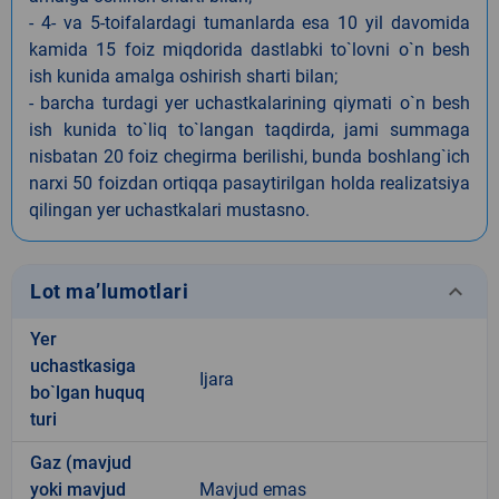
- 4- va 5-toifalardagi tumanlarda esa 10 yil davomida
kamida 15 foiz miqdorida dastlabki to`lovni o`n besh
ish kunida amalga oshirish sharti bilan;
- barcha turdagi yer uchastkalarining qiymati o`n besh
ish kunida to`liq to`langan taqdirda, jami summaga
nisbatan 20 foiz chegirma berilishi, bunda boshlang`ich
narxi 50 foizdan ortiqqa pasaytirilgan holda realizatsiya
qilingan yer uchastkalari mustasno.
keyboard_arrow_down
Lot ma’lumotlari
Yer
uchastkasiga
Ijara
bo`lgan huquq
turi
Gaz (mavjud
yoki mavjud
Mavjud emas