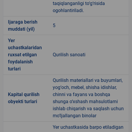
taqiqlanganligi to‘g‘risida
ogohlantiriladi.
Ijaraga berish
5
muddati (yil)
Yer
uchastkalaridan
ruxsat etilgan
Qurilish sanoati
foydalanish
turlari
Qurilish materiallari va buyumlari,
yog‘och, mebel, shisha idishlar,
Kapital qurilish
chinni va fayans va boshqa
obyekti turlari
shunga o‘xshash mahsulotlarni
ishlab chiqarish va saqlash uchun
mo‘ljallangan binolar
Yer uchastkasida barpo etiladigan