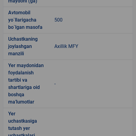
maydoni (ga)
Avtomobil
yo`llarigacha
500
bo`lgan masofa
Uchastkaning
joylashgan
Axillik MFY
manzili
Yer maydonidan
foydalanish
tartibi va
-
shartlariga oid
boshqa
ma’lumotlar
Yer
uchastkasiga
tutash yer
uchastkalari