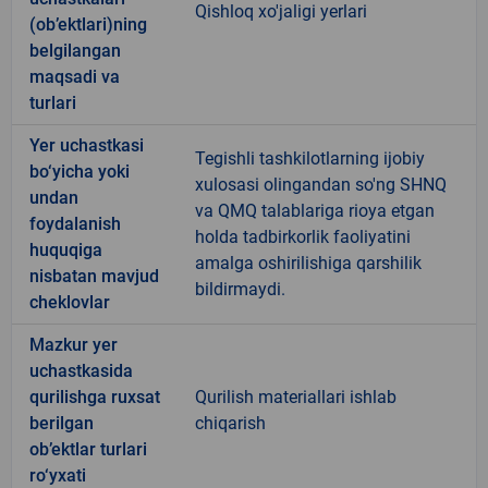
Qishloq xo'jaligi yerlari
(ob’ektlari)ning
belgilangan
maqsadi va
turlari
Yer uchastkasi
Tegishli tashkilotlarning ijobiy
bo‘yicha yoki
xulosasi olingandan so'ng SHNQ
undan
va QMQ talablariga rioya etgan
foydalanish
holda tadbirkorlik faoliyatini
huquqiga
amalga oshirilishiga qarshilik
nisbatan mavjud
bildirmaydi.
cheklovlar
Mazkur yer
uchastkasida
qurilishga ruxsat
Qurilish materiallari ishlab
berilgan
chiqarish
ob’ektlar turlari
ro‘yxati