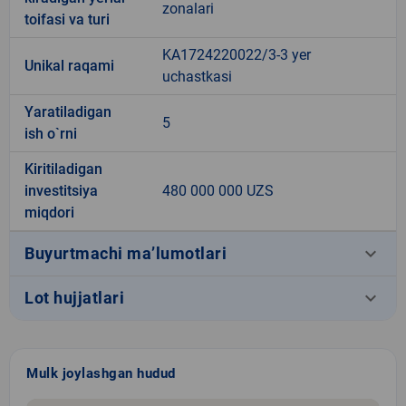
zonalari
toifasi va turi
KA1724220022/3-3 yer
Unikal raqami
uchastkasi
Yaratiladigan
5
ish o`rni
Kiritiladigan
investitsiya
480 000 000 UZS
miqdori
keyboard_arrow_down
Buyurtmachi ma’lumotlari
keyboard_arrow_down
Lot hujjatlari
Mulk joylashgan hudud