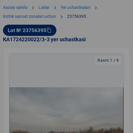
chevron_right
chevron_right
chevron_right
Asosiy sahifa
Lotlar
Yer uchastkalari
chevron_right
Kichik sanoat zonalari uchun
23756395
Lot № 23756395
content_copy
KA1724220022/3-3 yer uchastkasi
Rasm 1 / 8