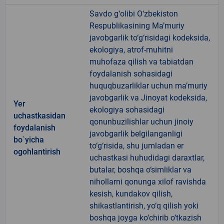
Savdo g‘olibi O‘zbekiston
Respublikasining Ma’muriy
javobgarlik to‘g‘risidagi kodeksida,
ekologiya, atrof-muhitni
muhofaza qilish va tabiatdan
foydalanish sohasidagi
huquqbuzarliklar uchun ma’muriy
javobgarlik va Jinoyat kodeksida,
Yer
ekologiya sohasidagi
uchastkasidan
qonunbuzilishlar uchun jinoiy
foydalanish
javobgarlik belgilanganligi
bo`yicha
to‘g‘risida, shu jumladan er
ogohlantirish
uchastkasi huhudidagi daraxtlar,
butalar, boshqa o‘simliklar va
nihollarni qonunga xilof ravishda
kesish, kundakov qilish,
shikastlantirish, yo‘q qilish yoki
boshqa joyga ko‘chirib o‘tkazish