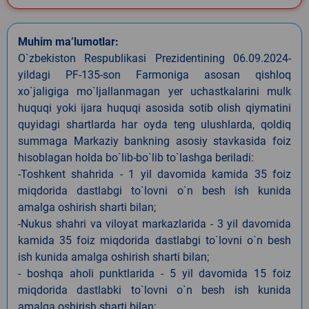
Muhim ma’lumotlar:
O`zbekiston Respublikasi Prezidentining 06.09.2024-
yildagi PF-135-son Farmoniga asosan qishloq
xo`jaligiga mo`ljallanmagan yer uchastkalarini mulk
huquqi yoki ijara huquqi asosida sotib olish qiymatini
quyidagi shartlarda har oyda teng ulushlarda, qoldiq
summaga Markaziy bankning asosiy stavkasida foiz
hisoblagan holda bo`lib-bo`lib to`lashga beriladi:
-Toshkent shahrida - 1 yil davomida kamida 35 foiz
miqdorida dastlabgi to`lovni o`n besh ish kunida
amalga oshirish sharti bilan;
-Nukus shahri va viloyat markazlarida - 3 yil davomida
kamida 35 foiz miqdorida dastlabgi to`lovni o`n besh
ish kunida amalga oshirish sharti bilan;
- boshqa aholi punktlarida - 5 yil davomida 15 foiz
miqdorida dastlabki to`lovni o`n besh ish kunida
amalga oshirish sharti bilan;