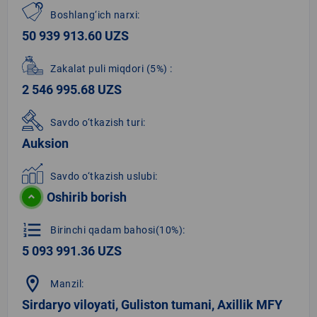
Boshlang‘ich narxi:
50 939 913.60 UZS
Zakalat puli miqdori
(5%)
:
2 546 995.68 UZS
Savdo o‘tkazish turi:
Auksion
Savdo o‘tkazish uslubi:
Oshirib borish
format_list_numbered
Birinchi qadam bahosi(10%):
5 093 991.36 UZS
location_on
Manzil:
Sirdaryo viloyati, Guliston tumani, Axillik MFY