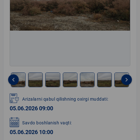
keyboard_arrow_left
keyboard_arrow_right
Item
1
Arizalarni qabul qilishning oxirgi muddati:
of
05.06.2026 09:00
8
Savdo boshlanish vaqti:
05.06.2026 10:00