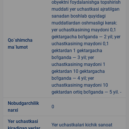
obyektni foydalanishga topshirish
muddati yer uchastkasi ajratilgan
sanadan boshlab quyidagi
muddatlardan oshmasligi kerak:
yer uchastkasining maydoni 0,1
gektargacha bo‘lganda — 2 yil; yer
Qo`shimcha
uchastkasining maydoni 0,1
ma`lumot
gektardan 1 gektargacha
bo‘lganda — 3 yil; yer
uchastkasining maydoni 1
gektardan 10 gektargacha
bo‘lganda — 4 yil; yer
uchastkasining maydoni 10
gektardan ortiq bo‘lganda — 5 yil. -
Nobudgarchilik
0
narxi
Yer uchastkasi
Yer uchastkalari kichik sanoat
kiradigan yerlar