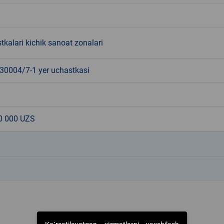
tkalari kichik sanoat zonalari
0004/7-1 yer uchastkasi
0 000 UZS
k
k