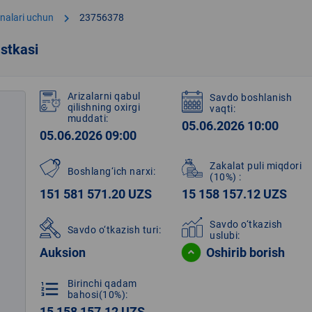
chevron_right
onalari uchun
23756378
stkasi
Arizalarni qabul
Savdo boshlanish
qilishning oxirgi
vaqti:
muddati:
05.06.2026 10:00
05.06.2026 09:00
Zakalat puli miqdori
Boshlang‘ich narxi:
(10%)
:
151 581 571.20 UZS
15 158 157.12 UZS
Savdo o‘tkazish
Savdo o‘tkazish turi:
uslubi:
Auksion
Oshirib borish
Birinchi qadam
format_list_numbered
bahosi(10%):
15 158 157.12 UZS