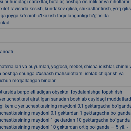
i huhudidagi daraxtlar, butalar, boshqa o‘simliklar va nihollarni
ilof ravishda kesish, kundakov qilish, shikastlantirish, yo‘q qili
qa joyga ko‘chirib o‘tkazish taqiqlanganligi to‘g‘risida
riladi.
sanoati
materiallari va buyumlari, yog‘och, mebel, shisha idishlar, chinni 
a boshqa shunga o‘xshash mahsulotlarni ishlab chiqarish va
chun mo‘ljallangan binolar
tkasida barpo etiladigan obyektni foydalanishga topshirish
yer uchastkasi ajratilgan sanadan boshlab quyidagi muddatlar
gi kerak: yer uchastkasining maydoni 0,1 gektargacha bo‘lgand
r uchastkasining maydoni 0,1 gektardan 1 gektargacha bo‘lgand
r uchastkasining maydoni 1 gektardan 10 gektargacha bo‘lganda
r uchastkasining maydoni 10 gektardan ortiq bo‘lganda — 5 yil. -