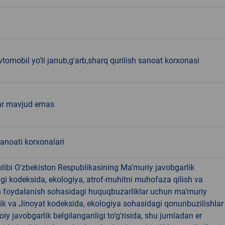
tomobil yo'li janub,g'arb,sharq qurilish sanoat korxonasi
ar mavjud emas
sanoati korxonalari
libi O‘zbekiston Respublikasining Ma’muriy javobgarlik
dagi kodeksida, ekologiya, atrof-muhitni muhofaza qilish va
n foydalanish sohasidagi huquqbuzarliklar uchun ma’muriy
ik va Jinoyat kodeksida, ekologiya sohasidagi qonunbuzilishlar
oiy javobgarlik belgilanganligi to‘g‘risida, shu jumladan er