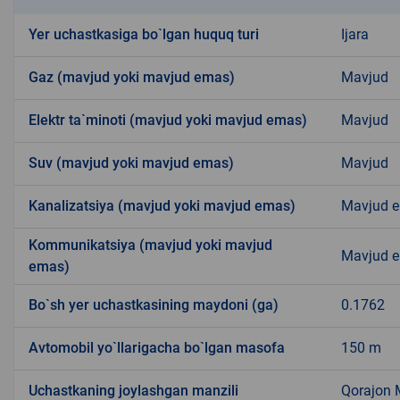
Yer uchastkasiga bo`lgan huquq turi
Ijara
Gaz (mavjud yoki mavjud emas)
Mavjud
Elektr ta`minoti (mavjud yoki mavjud emas)
Mavjud
Suv (mavjud yoki mavjud emas)
Mavjud
Kanalizatsiya (mavjud yoki mavjud emas)
Mavjud 
Kommunikatsiya (mavjud yoki mavjud
Mavjud 
emas)
Bo`sh yer uchastkasining maydoni (ga)
0.1762
Avtomobil yo`llarigacha bo`lgan masofa
150 m
Uchastkaning joylashgan manzili
Qorajon