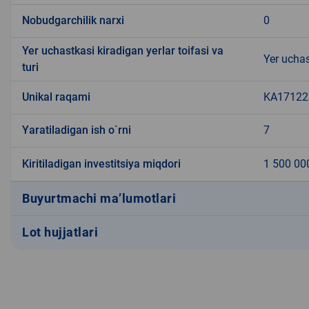
Nobudgarchilik narxi
0
Yer uchastkasi kiradigan yerlar toifasi va
Yer uchas
turi
Unikal raqami
KA171223
Yaratiladigan ish o`rni
7
Kiritiladigan investitsiya miqdori
1 500 00
Buyurtmachi ma’lumotlari
Lot hujjatlari