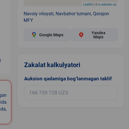
Leaflet
| ©
e-auksion.uz
Navoiy viloyati, Navbahor tumani, Qorajon
MFY
Yandex
Google Maps
Maps
0
Zakalat kalkulyatori
Auksion qadamiga bog‘lanmagan taklif
igan
ida
nda,