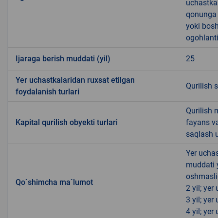
uchastkas
qonunga x
yoki bosh
ogohlanti
Ijaraga berish muddati (yil)
25
Yer uchastkalaridan ruxsat etilgan
Qurilish 
foydalanish turlari
Qurilish 
Kapital qurilish obyekti turlari
fayans v
saqlash u
Yer uchas
muddati 
oshmasli
Qo`shimcha ma`lumot
2 yil; ye
3 yil; ye
4 yil; ye