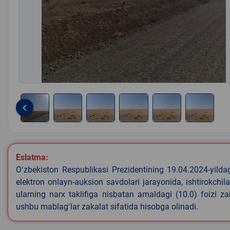
keyboard_arrow_left
Item
1
of
Eslatma:
6
Oʻzbekiston Respublikasi Prezidentining 19.04.2024-yild
elektron onlayn-auksion savdolari jarayonida, ishtirokchi
ularning narx taklifiga nisbatan amaldagi (10.0) foizi z
ushbu mablagʻlar zakalat sifatida hisobga olinadi.