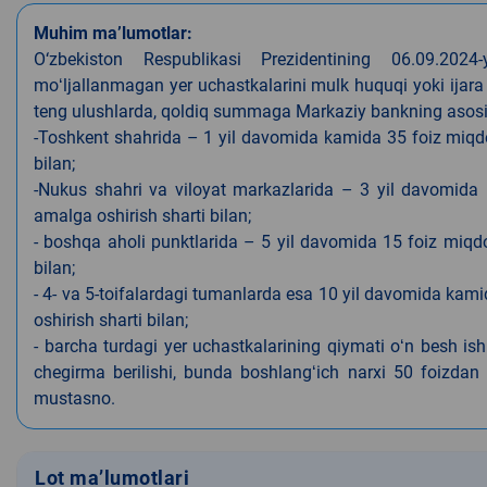
Muhim ma’lumotlar:
O‘zbekiston Respublikasi Prezidentining 06.09.202
moʻljallanmagan yer uchastkalarini mulk huquqi yoki ijara
teng ulushlarda, qoldiq summaga Markaziy bankning asosiy s
-Toshkent shahrida – 1 yil davomida kamida 35 foiz miqdor
bilan;
-Nukus shahri va viloyat markazlarida – 3 yil davomida 
amalga oshirish sharti bilan;
- boshqa aholi punktlarida – 5 yil davomida 15 foiz miqdo
bilan;
- 4- va 5-toifalardagi tumanlarda esa 10 yil davomida kami
oshirish sharti bilan;
- barcha turdagi yer uchastkalarining qiymati oʻn besh is
chegirma berilishi, bunda boshlangʻich narxi 50 foizdan o
mustasno.
Lot ma’lumotlari