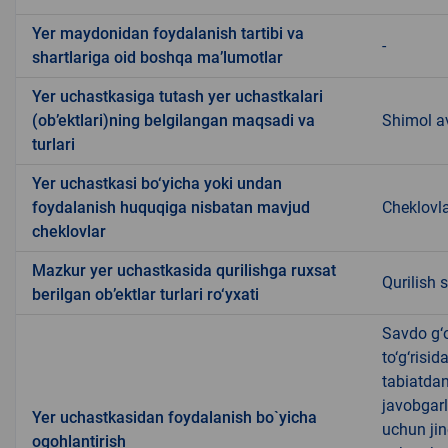
Yer maydonidan foydalanish tartibi va
-
shartlariga oid boshqa ma’lumotlar
Yer uchastkasiga tutash yer uchastkalari
(ob’ektlari)ning belgilangan maqsadi va
Shimol av
turlari
Yer uchastkasi bo‘yicha yoki undan
foydalanish huquqiga nisbatan mavjud
Cheklovl
cheklovlar
Mazkur yer uchastkasida qurilishga ruxsat
Qurilish 
berilgan ob’ektlar turlari ro‘yxati
Savdo g‘o
to‘g‘risi
tabiatda
javobgarl
Yer uchastkasidan foydalanish bo`yicha
uchun jin
ogohlantirish