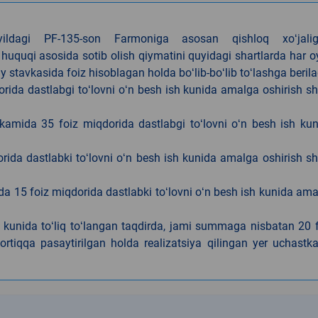
4-yildagi PF-135-son Farmoniga asosan qishloq xoʻjalig
 huquqi asosida sotib olish qiymatini quyidagi shartlarda har 
tavkasida foiz hisoblagan holda boʻlib-boʻlib toʻlashga berila
ida dastlabgi toʻlovni oʻn besh ish kunida amalga oshirish sh
kamida 35 foiz miqdorida dastlabgi toʻlovni oʻn besh ish ku
rida dastlabki toʻlovni oʻn besh ish kunida amalga oshirish sh
da 15 foiz miqdorida dastlabki toʻlovni oʻn besh ish kunida am
h kunida toʻliq toʻlangan taqdirda, jami summaga nisbatan 20 
rtiqqa pasaytirilgan holda realizatsiya qilingan yer uchastka
k