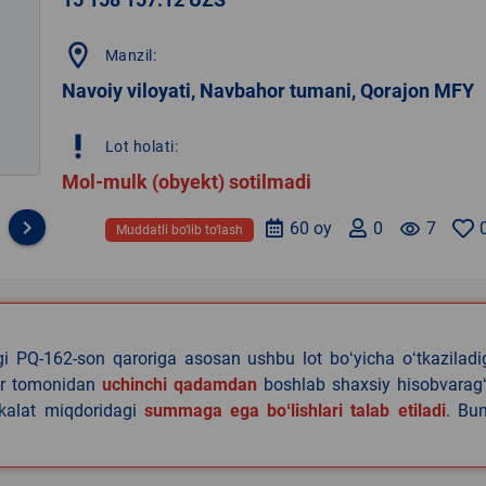
location_on
Manzil:
Navoiy viloyati, Navbahor tumani, Qorajon MFY
priority_high
Lot holati:
Mol-mulk (obyekt) sotilmadi
keyboard_arrow_right
60 oy
0
remove_red_eye
7
Muddatli bo‘lib to‘lash
agi PQ-162-son qaroriga asosan ushbu lot boʻyicha oʻtkazilad
lar tomonidan
uchinchi qadamdan
boshlab shaxsiy hisobvaragʻ
akalat miqdoridagi
summaga ega boʻlishlari talab etiladi
. Bu