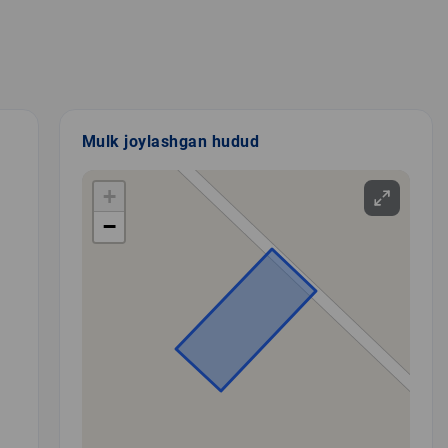
Mulk joylashgan hudud
+
−