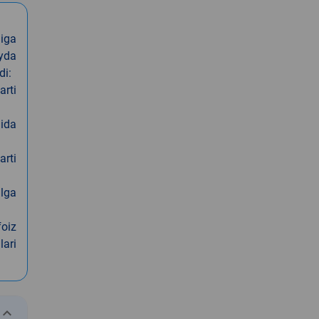
iga
oyda
di:
arti
nida
arti
alga
foiz
lari
eyboard_arrow_down