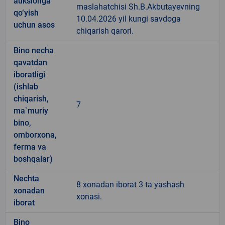
auksionga
maslahatchisi Sh.B.Akbutayevning
qo‘yish
10.04.2026 yil kungi savdoga
uchun asos
chiqarish qarori.
Bino necha
qavatdan
iboratligi
(ishlab
chiqarish,
7
ma`muriy
bino,
omborxona,
ferma va
boshqalar)
Nechta
8 xonadan iborat 3 ta yashash
xonadan
xonasi.
iborat
Bino