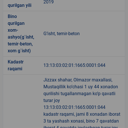
2019
qurilgan yili
Bino
qurilgan
xom-
G’isht, temir-beton
ashyo(g`isht,
temir-beton,
xom g`isht)
Kadastr
13:13:03:02:01:1665:0001:044
raqami
Jizzax shahar, Olmazor maxallasi,
Mustaqillik ko’chasi 1 uy 44 xonadon
qurilishi tugallanmagan ko’p qavatli
turar joy
13:13:03:02:01:1665:0001:044
kadastr raqami, jami 8 xonadan iborat
3 ta yashash xonasi, bino 7 qavatdan
iborat 4-qavatda joylashgan turar joy