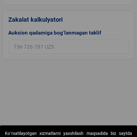
Zakalat kalkulyatori
Auksion qadamiga bog‘lanmagan taklif
Copyright © 2017-2026. "Elektron onlayn-auksionlarni tashkil etish"
Ko`rsatilayotgan xizmatlarni yaxshilash maqsadida biz saytda