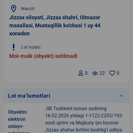
location_on
Manzil:
Jizzax viloyati, Jizzax shahri, Olmazor
maxallasi, Mustaqillik ko'chasi 1 uy 44
xonadon
priority_high
Lot holati:
Mol-mulk (obyekt) sotilmadi
0
remove_red_eye
22
0
keyboard_arrow_down
Lot ma’lumotlari
JIB Toshkent tuman sudining
Obyektni
16.02.2026 yildagi 1-1122-2203/192-
elektron
sonli ajrimi va Majburiy ijro byurosi
onlayn-
Jizzax shahar bo'limi boshlig'i adliya