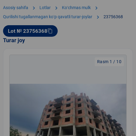
chevron_right
chevron_right
chevron_right
Asosiy sahifa
Lotlar
Koʻchmas mulk
chevron_right
Qurilishi tugallanmagan koʻp qavatli turar-joylar
23756368
Lot № 23756368
content_copy
Turar joy
Rasm 1 / 10