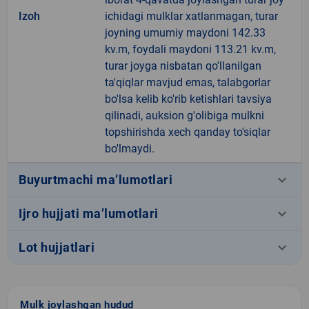
Izoh
ichidagi mulklar xatlanmagan, turar
joyning umumiy maydoni 142.33
kv.m, foydali maydoni 113.21 kv.m,
turar joyga nisbatan qo'llanilgan
ta'qiqlar mavjud emas, talabgorlar
bo'lsa kelib ko'rib ketishlari tavsiya
qilinadi, auksion g'olibiga mulkni
topshirishda xech qanday to'siqlar
bo'lmaydi.
keyboard_arrow_down
Buyurtmachi ma’lumotlari
keyboard_arrow_down
Ijro hujjati ma’lumotlari
keyboard_arrow_down
Lot hujjatlari
Mulk joylashgan hudud