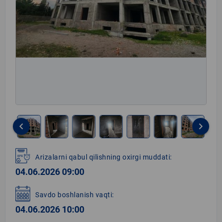
keyboard_arrow_left
keyboard_arrow_right
Item
1
Arizalarni qabul qilishning oxirgi muddati:
of
04.06.2026 09:00
10
Savdo boshlanish vaqti:
04.06.2026 10:00