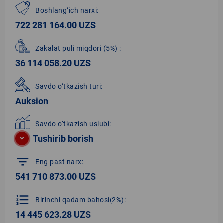
Boshlang‘ich narxi:
722 281 164.00 UZS
Zakalat puli miqdori
(5%)
:
36 114 058.20 UZS
Savdo o‘tkazish turi:
Auksion
Savdo o‘tkazish uslubi:
Tushirib borish
filter_list
Eng past narx:
541 710 873.00 UZS
format_list_numbered
Birinchi qadam bahosi(2%):
14 445 623.28 UZS