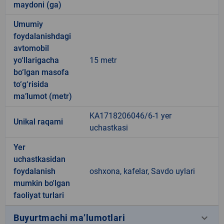
maydoni (ga)
Umumiy
foydalanishdagi
avtomobil
yo‘llarigacha
15 metr
bo‘lgan masofa
to‘g‘risida
ma’lumot (metr)
KA1718206046/6-1 yer
Unikal raqami
uchastkasi
Yer
uchastkasidan
foydalanish
oshxona, kafelar, Savdo uylari
mumkin bo'lgan
faoliyat turlari
keyboard_arrow_down
Buyurtmachi ma’lumotlari