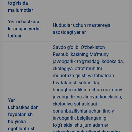
to'g'risida
ma'lumotlar
Yer uchastkasi
Hududlar uchun master-reja
kiradigan yerlar
asosidagi yerlar
toifasi
Savdo g‘olibi O‘zbekiston
Respublikasining Ma’muriy
javobgarlik to‘g‘risidagi kodeksida,
ekologiya, atrof-muhitni
muhofaza qilish va tabiatdan
foydalanish sohasidagi
huquqbuzarliklar uchun ma’muriy
javobgarlik va Jinoyat kodeksida,
Yer
ekologiya sohasidagi
uchastkasidan
qonunbuzilishlar uchun jinoiy
foydalanish
javobgarlik belgilanganligi
bo`yicha
to‘g‘risida, shu jumladan er
ogohlantirish