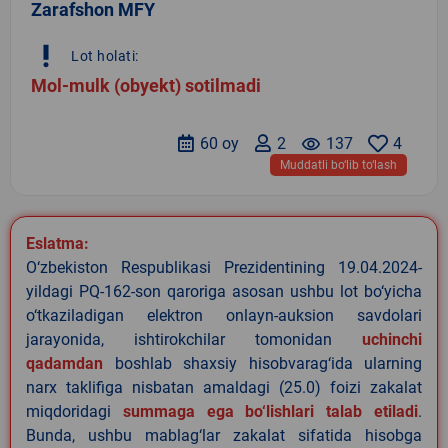
Zarafshon MFY
priority_high
Lot holati:
Mol-mulk (obyekt) sotilmadi
60 oy
2
remove_red_eye
137
4
Muddatli bo‘lib to‘lash
Eslatma:
O‘zbekiston Respublikasi Prezidentining 19.04.2024-
yildagi PQ-162-son qaroriga asosan ushbu lot bo‘yicha
o‘tkaziladigan elektron onlayn-auksion savdolari
jarayonida, ishtirokchilar tomonidan
uchinchi
qadamdan
boshlab shaxsiy hisobvarag‘ida ularning
narx taklifiga nisbatan amaldagi (25.0) foizi zakalat
miqdoridagi
summaga ega bo‘lishlari talab etiladi
.
Bunda, ushbu mablag‘lar zakalat sifatida hisobga