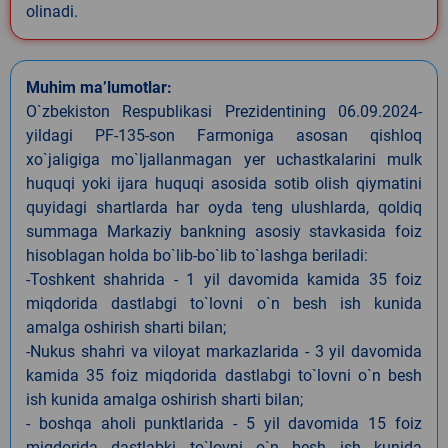
olinadi.
Muhim ma’lumotlar:
O`zbekiston Respublikasi Prezidentining 06.09.2024-
yildagi PF-135-son Farmoniga asosan qishloq
xo`jaligiga mo`ljallanmagan yer uchastkalarini mulk
huquqi yoki ijara huquqi asosida sotib olish qiymatini
quyidagi shartlarda har oyda teng ulushlarda, qoldiq
summaga Markaziy bankning asosiy stavkasida foiz
hisoblagan holda bo`lib-bo`lib to`lashga beriladi:
-Toshkent shahrida - 1 yil davomida kamida 35 foiz
miqdorida dastlabgi to`lovni o`n besh ish kunida
amalga oshirish sharti bilan;
-Nukus shahri va viloyat markazlarida - 3 yil davomida
kamida 35 foiz miqdorida dastlabgi to`lovni o`n besh
ish kunida amalga oshirish sharti bilan;
- boshqa aholi punktlarida - 5 yil davomida 15 foiz
miqdorida dastlabki to`lovni o`n besh ish kunida