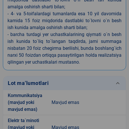
amalga oshirish sharti bilan;
- 4- va 5-toifalardagi tumanlarda esa 10 yil davomida
kamida 15 foiz miqdorida dastlabki to`lovni o`n besh
ish kunida amalga oshirish sharti bilan;
- barcha turdagi yer uchastkalarining qiymati o`n besh
ish kunida to`liq to`langan taqdirda, jami summaga
nisbatan 20 foiz chegirma berilishi, bunda boshlang`ich
narxi 50 foizdan ortiqqa pasaytirilgan holda realizatsiya
qilingan yer uchastkalari mustasno.
keyboard_arrow_down
Lot ma’lumotlari
Kommunikatsiya
(mavjud yoki
Mavjud emas
mavjud emas)
Elektr ta`minoti
(mavjud yoki
Mavjud emas