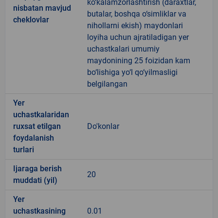
ko‘kalamzorlashtirish (daraxtlar,
nisbatan mavjud
butalar, boshqa o‘simliklar va
cheklovlar
nihollarni ekish) maydonlari
loyiha uchun ajratiladigan yer
uchastkalari umumiy
maydonining 25 foizidan kam
bo‘lishiga yo‘l qo‘yilmasligi
belgilangan
Yer
uchastkalaridan
ruxsat etilgan
Do'konlar
foydalanish
turlari
Ijaraga berish
20
muddati (yil)
Yer
uchastkasining
0.01