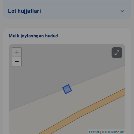
keyboard_arrow_down
Lot hujjatlari
Mulk joylashgan hudud
+
−
Leaflet
| ©
e-auksion.uz