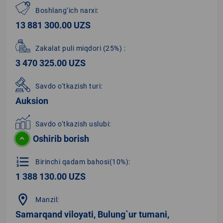
Boshlang‘ich narxi:
13 881 300.00 UZS
Zakalat puli miqdori
(25%)
:
3 470 325.00 UZS
Savdo o‘tkazish turi:
Auksion
Savdo o‘tkazish uslubi:
Oshirib borish
format_list_numbered
Birinchi qadam bahosi(10%):
1 388 130.00 UZS
location_on
Manzil:
Samarqand viloyati, Bulung`ur tumani,