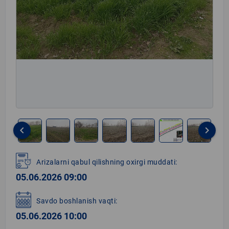
keyboard_arrow_left
keyboard_arrow_right
Item
1
Arizalarni qabul qilishning oxirgi muddati:
of
05.06.2026 09:00
7
Savdo boshlanish vaqti:
05.06.2026 10:00