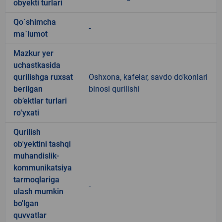
obyekti turlari
Qo`shimcha
-
ma`lumot
Mazkur yer
uchastkasida
qurilishga ruxsat
Oshxona, kafelar, savdo do'konlari
berilgan
binosi qurilishi
ob’ektlar turlari
ro‘yxati
Qurilish
ob'yektini tashqi
muhandislik-
kommunikatsiya
tarmoqlariga
-
ulash mumkin
bo'lgan
quvvatlar