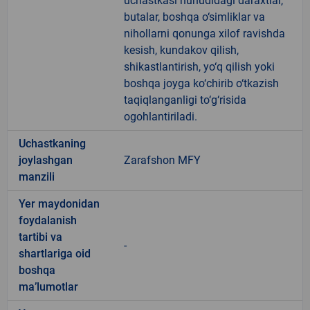
uchastkasi huhudidagi daraxtlar,
butalar, boshqa o‘simliklar va
nihollarni qonunga xilof ravishda
kesish, kundakov qilish,
shikastlantirish, yo‘q qilish yoki
boshqa joyga ko‘chirib o‘tkazish
taqiqlanganligi to‘g‘risida
ogohlantiriladi.
Uchastkaning
joylashgan
Zarafshon MFY
manzili
Yer maydonidan
foydalanish
tartibi va
-
shartlariga oid
boshqa
ma’lumotlar