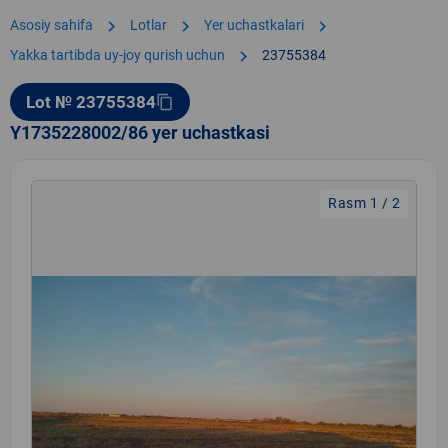
chevron_right
chevron_right
chevron_right
Asosiy sahifa
Lotlar
Yer uchastkalari
chevron_right
Yakka tartibda uy-joy qurish uchun
23755384
Lot № 23755384
content_copy
Y1735228002/86 yer uchastkasi
Rasm 1 / 2