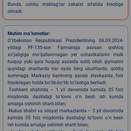
Bunda, ushbu mablagʻlar zakalat sifatida hisobga
olinadi.
Muhim ma’lumotlar:
O‘zbekiston Respublikasi Prezidentining 06.09.2024-
yildagi PF-135-son Farmoniga asosan qishloq
xoʻjaligiga moʻljallanmagan yer uchastkalarini mulk
huquqi yoki ijara huquqi asosida sotib olish qiymatini
quyidagi shartlarda har oyda teng ulushlarda, qoldiq
summaga Markaziy bankning asosiy stavkasida foiz
hisoblagan holda boʻlib-boʻlib toʻlashga beriladi:
-Toshkent shahrida – 1 yil davomida kamida 35 foiz
miqdorida dastlabgi toʻlovni oʻn besh ish kunida
amalga oshirish sharti bilan;
-Nukus shahri va viloyat markazlarida – 3 yil davomida
kamida 35 foiz miqdorida dastlabgi toʻlovni oʻn besh
ish kunida amalga oshirish sharti bilan;