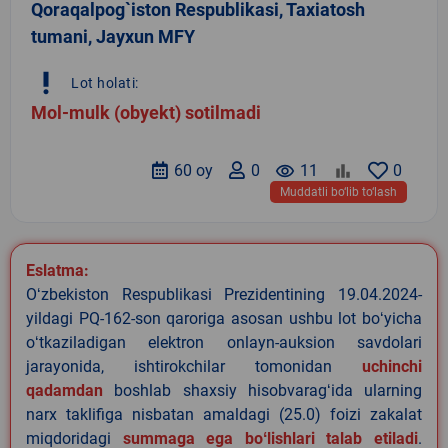
Qoraqalpog`iston Respublikasi, Taxiatosh
tumani, Jayxun MFY
priority_high
Lot holati:
Mol-mulk (obyekt) sotilmadi
60 oy
0
remove_red_eye
11
0
Muddatli bo‘lib to‘lash
Eslatma:
Oʻzbekiston Respublikasi Prezidentining 19.04.2024-
yildagi PQ-162-son qaroriga asosan ushbu lot boʻyicha
oʻtkaziladigan elektron onlayn-auksion savdolari
jarayonida, ishtirokchilar tomonidan
uchinchi
qadamdan
boshlab shaxsiy hisobvaragʻida ularning
narx taklifiga nisbatan amaldagi (25.0) foizi zakalat
miqdoridagi
summaga ega boʻlishlari talab etiladi
.