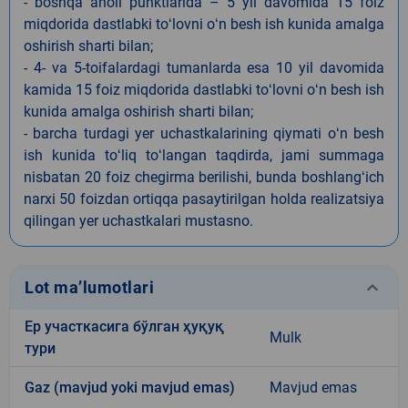
- boshqa aholi punktlarida – 5 yil davomida 15 foiz
miqdorida dastlabki toʻlovni oʻn besh ish kunida amalga
oshirish sharti bilan;
- 4- va 5-toifalardagi tumanlarda esa 10 yil davomida
kamida 15 foiz miqdorida dastlabki toʻlovni oʻn besh ish
kunida amalga oshirish sharti bilan;
- barcha turdagi yer uchastkalarining qiymati oʻn besh
ish kunida toʻliq toʻlangan taqdirda, jami summaga
nisbatan 20 foiz chegirma berilishi, bunda boshlangʻich
narxi 50 foizdan ortiqqa pasaytirilgan holda realizatsiya
qilingan yer uchastkalari mustasno.
keyboard_arrow_down
Lot ma’lumotlari
Ер участкасига бўлган ҳуқуқ
Mulk
тури
Gaz (mavjud yoki mavjud emas)
Mavjud emas