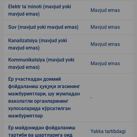
Elektr ta`minoti (mavjud yoki
Mavjud emas
mavjud emas)
Suv (mavjud yoki mavjud emas)
Mavjud emas
Kanalizatsiya (mavjud yoki
Mavjud emas
mavjud emas)
Kommunikatsiya (mavjud yoki
Mavjud emas
mavjud emas)
Ер участкадан доимий
фойдаланиш ҳуқуқи эгасининг
мажбуриятлари, шу жумладан
-
ваколатли органларининг
хулосаларида кўрсатилган
мажбуриятлар
Ер майдонидан фойдаланиш
Yakka tartibdagi
тартиби ва шартларига оид