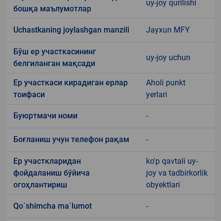
uy-joy qurilishi
бошқа маълумотлар
Uchastkaning joylashgan manzili
Jayxun MFY
Бўш ер участкасининг
uy-joy uchun
белгиланган мақсади
Ер участкаси кирадиган ерлар
Aholi punkt
тоифаси
yerlari
Буюртмачи номи
-
Боғланиш учун телефон рақам
-
Ер участкларидан
ko'p qavtali uy-
фойдаланиш бўйича
joy va tadbirkorlik
огоҳлантириш
obyektlari
Qo`shimcha ma`lumot
-