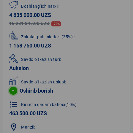
Boshlang‘ich narxi:
4 635 000.00 UZS
16 281 847.00 UZS
-72%
Zakalat puli miqdori
(25%)
:
1 158 750.00 UZS
Savdo o‘tkazish turi:
Auksion
Savdo o‘tkazish uslubi:
Oshirib borish
format_list_numbered
Birinchi qadam bahosi(10%):
463 500.00 UZS
location_on
Manzil: