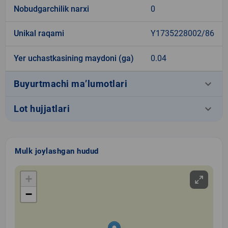
Nobudgarchilik narxi
0
Unikal raqami
Y1735228002/86
Yer uchastkasining maydoni (ga)
0.04
keyboard_arrow_down
Buyurtmachi ma’lumotlari
keyboard_arrow_down
Lot hujjatlari
Mulk joylashgan hudud
+
−