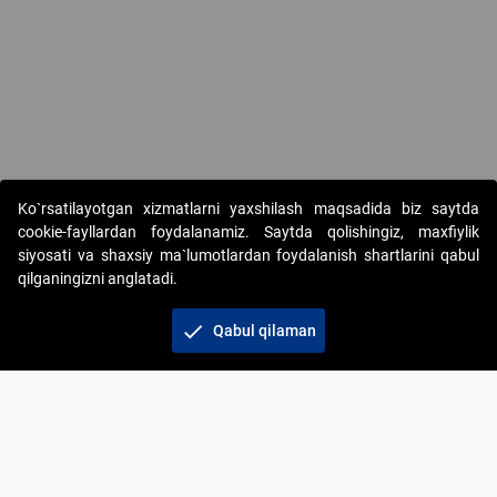
Ko`rsatilayotgan xizmatlarni yaxshilash maqsadida biz saytda
cookie-fayllardan foydalanamiz. Saytda qolishingiz, maxfiylik
siyosati va shaxsiy ma`lumotlardan foydalanish shartlarini qabul
qilganingizni anglatadi.
Copyright © 2017-2026. "Elektron onlayn-auksionlarni
tashkil etish" AJ. Barcha huquqlar himoyalangan
check
Qabul qilaman
To‘lov usullari