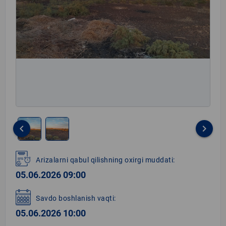
keyboard_arrow_left
keyboard_arrow_right
Item
1
Arizalarni qabul qilishning oxirgi muddati:
of
05.06.2026 09:00
2
Savdo boshlanish vaqti:
05.06.2026 10:00