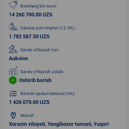
Boshlang‘ich narxi:
14 260 700.00 UZS
Zakalat puli miqdori
(12.5%)
:
1 782 587.50 UZS
Savdo o‘tkazish turi:
Auksion
Savdo o‘tkazish uslubi:
Oshirib borish
format_list_numbered
Birinchi qadam bahosi(10%):
1 426 070.00 UZS
location_on
Manzil:
Xorazm viloyati, Yangibozor tumani, Yuqori