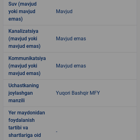
Suv (mavjud
yoki mavjud
Mavjud
emas)
Kanalizatsiya
(mavjud yoki
Mavjud emas
mavjud emas)
Kommunikatsiya
(mavjud yoki
Mavjud emas
mavjud emas)
Uchastkaning
joylashgan
Yuqori Bashqir MFY
manzili
Yer maydonidan
foydalanish
tartibi va
-
shartlariga oid