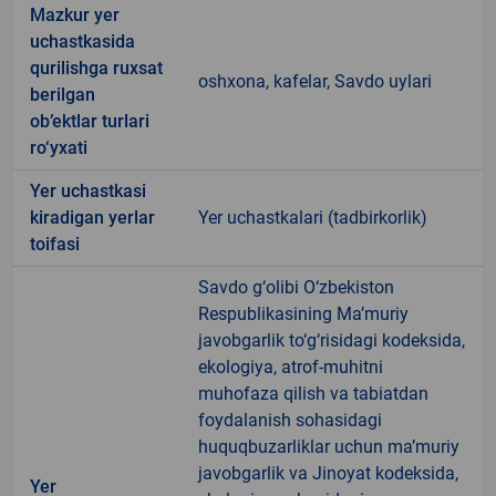
Mazkur yer
uchastkasida
qurilishga ruxsat
oshxona, kafelar, Savdo uylari
berilgan
ob’ektlar turlari
ro‘yxati
Yer uchastkasi
kiradigan yerlar
Yer uchastkalari (tadbirkorlik)
toifasi
Savdo g‘olibi O‘zbekiston
Respublikasining Ma’muriy
javobgarlik to‘g‘risidagi kodeksida,
ekologiya, atrof-muhitni
muhofaza qilish va tabiatdan
foydalanish sohasidagi
huquqbuzarliklar uchun ma’muriy
javobgarlik va Jinoyat kodeksida,
Yer