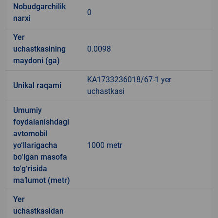
Nobudgarchilik
0
narxi
Yer
uchastkasining
0.0098
maydoni (ga)
KA1733236018/67-1 yer
Unikal raqami
uchastkasi
Umumiy
foydalanishdagi
avtomobil
yo‘llarigacha
1000 metr
bo‘lgan masofa
to‘g‘risida
ma’lumot (metr)
Yer
uchastkasidan