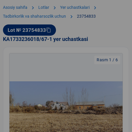
chevron_right
chevron_right
chevron_right
Asosiy sahifa
Lotlar
Yer uchastkalari
chevron_right
Tadbirkorlik va shaharsozlik uchun
23754833
Lot № 23754833
content_copy
KA1733236018/67-1 yer uchastkasi
Rasm 1 / 6