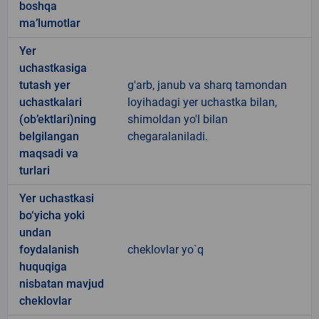
boshqa
ma’lumotlar
Yer
uchastkasiga
tutash yer
g'arb, janub va sharq tamondan
uchastkalari
loyihadagi yer uchastka bilan,
(ob’ektlari)ning
shimoldan yo'l bilan
belgilangan
chegaralaniladi.
maqsadi va
turlari
Yer uchastkasi
bo‘yicha yoki
undan
foydalanish
cheklovlar yo`q
huquqiga
nisbatan mavjud
cheklovlar