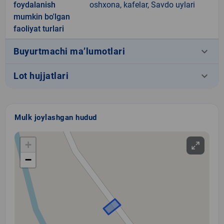
foydalanish
oshxona, kafelar, Savdo uylari
mumkin bo'lgan
faoliyat turlari
keyboard_arrow_down
Buyurtmachi ma’lumotlari
keyboard_arrow_down
Lot hujjatlari
Mulk joylashgan hudud
+
−