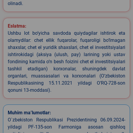
olinadi.
Eslatma:
Ushbu lot bo‘yicha savdoda quiydagilar ishtirok eta
olamydilar: chet ellik fuqarolar, fuqaroligi bo‘lmagan
shaxslar, chet el yuridik shaxslari, chet el investitsiyalari
ishtirokidagi (aksiya (ulush, pay) larining yoki ustav
fondining kamida o‘n besh foizini chet el investitsiyalari
tashkil etadigan) korxonalar, shuningdek davlat
organlari, muassasalari va korxonalari (O‘zbekiston
Respublikasining 15.11.2021 yildagi O‘RQ-728-son
qonuni 13-moddasi).
Muhim ma’lumotlar:
O`zbekiston Respublikasi Prezidentining 06.09.2024-
yildagi PF-135-son Farmoniga asosan qishloq