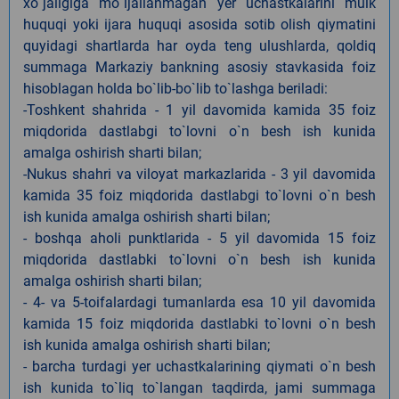
xo`jaligiga mo`ljallanmagan yer uchastkalarini mulk
huquqi yoki ijara huquqi asosida sotib olish qiymatini
quyidagi shartlarda har oyda teng ulushlarda, qoldiq
summaga Markaziy bankning asosiy stavkasida foiz
hisoblagan holda bo`lib-bo`lib to`lashga beriladi:
-Toshkent shahrida - 1 yil davomida kamida 35 foiz
miqdorida dastlabgi to`lovni o`n besh ish kunida
amalga oshirish sharti bilan;
-Nukus shahri va viloyat markazlarida - 3 yil davomida
kamida 35 foiz miqdorida dastlabgi to`lovni o`n besh
ish kunida amalga oshirish sharti bilan;
- boshqa aholi punktlarida - 5 yil davomida 15 foiz
miqdorida dastlabki to`lovni o`n besh ish kunida
amalga oshirish sharti bilan;
- 4- va 5-toifalardagi tumanlarda esa 10 yil davomida
kamida 15 foiz miqdorida dastlabki to`lovni o`n besh
ish kunida amalga oshirish sharti bilan;
- barcha turdagi yer uchastkalarining qiymati o`n besh
ish kunida to`liq to`langan taqdirda, jami summaga