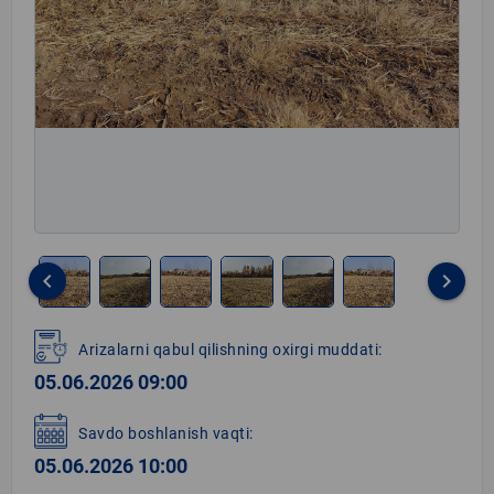
keyboard_arrow_left
keyboard_arrow_right
Item
1
Arizalarni qabul qilishning oxirgi muddati:
of
05.06.2026 09:00
6
Savdo boshlanish vaqti:
05.06.2026 10:00