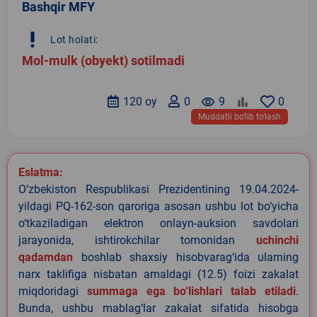
Bashqir MFY
priority_high
Lot holati:
Mol-mulk (obyekt) sotilmadi
120 oy
0
remove_red_eye
9
0
Muddatli bo‘lib to‘lash
Eslatma:
O‘zbekiston Respublikasi Prezidentining 19.04.2024-
yildagi PQ-162-son qaroriga asosan ushbu lot bo‘yicha
o‘tkaziladigan elektron onlayn-auksion savdolari
jarayonida, ishtirokchilar tomonidan
uchinchi
qadamdan
boshlab shaxsiy hisobvarag‘ida ularning
narx taklifiga nisbatan amaldagi (12.5) foizi zakalat
miqdoridagi
summaga ega bo‘lishlari talab etiladi
.
Bunda, ushbu mablag‘lar zakalat sifatida hisobga