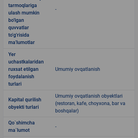
tarmoqlariga
-
ulash mumkin
bo'lgan
quvvatlar
to'g'risida
ma'lumotlar
Yer
uchastkalaridan
ruxsat etilgan
Umumiy ovqatlanish
foydalanish
turlari
Umumiy ovqatlanish obyektlari
Kapital qurilish
(restoran, kafe, choyxona, bar va
obyekti turlari
boshqalar)
Qo`shimcha
-
ma`lumot