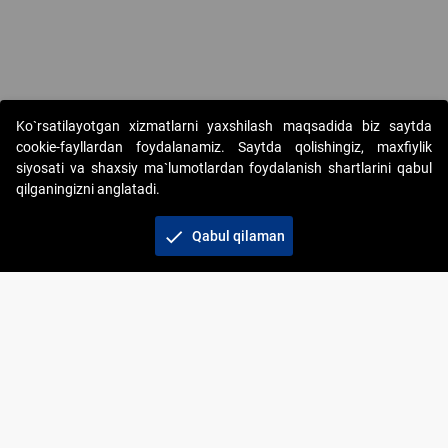
Ko`rsatilayotgan xizmatlarni yaxshilash maqsadida biz saytda
cookie-fayllardan foydalanamiz. Saytda qolishingiz, maxfiylik
siyosati va shaxsiy ma`lumotlardan foydalanish shartlarini qabul
qilganingizni anglatadi.
Copyright © 2017-2026. "Elektron onlayn-auksionlarni
tashkil etish" AJ. Barcha huquqlar himoyalangan
check
Qabul qilaman
To‘lov usullari