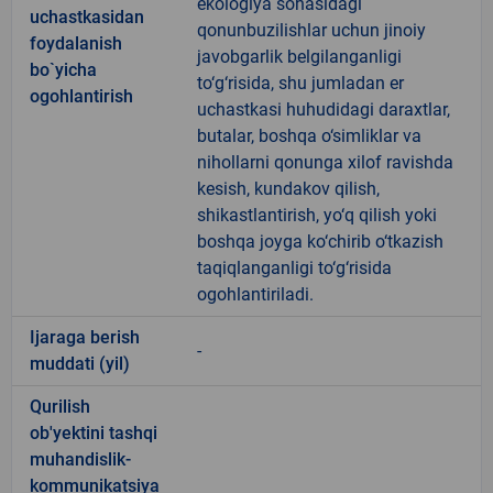
ekologiya sohasidagi
uchastkasidan
qonunbuzilishlar uchun jinoiy
foydalanish
javobgarlik belgilanganligi
bo`yicha
to‘g‘risida, shu jumladan er
ogohlantirish
uchastkasi huhudidagi daraxtlar,
butalar, boshqa o‘simliklar va
nihollarni qonunga xilof ravishda
kesish, kundakov qilish,
shikastlantirish, yo‘q qilish yoki
boshqa joyga ko‘chirib o‘tkazish
taqiqlanganligi to‘g‘risida
ogohlantiriladi.
Ijaraga berish
-
muddati (yil)
Qurilish
ob'yektini tashqi
muhandislik-
kommunikatsiya