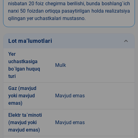
nisbatan 20 foiz chegirma berilishi, bunda boshlang`ich
narxi 50 foizdan ortiqqa pasaytirilgan holda realizatsiya
qilingan yer uchastkalari mustasno.
keyboard_arrow_down
Lot ma’lumotlari
Yer
uchastkasiga
Mulk
bo`lgan huquq
turi
Gaz (mavjud
yoki mavjud
Mavjud emas
emas)
Elektr ta`minoti
(mavjud yoki
Mavjud emas
mavjud emas)