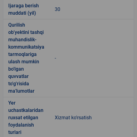
Ijaraga berish
30
muddati (yil)
Qurilish
ob'yektini tashqi
muhandislik-
kommunikatsiya
tarmoqlariga
-
ulash mumkin
bo'lgan
quvvatlar
to'g'risida
ma'lumotlar
Yer
uchastkalaridan
ruxsat etilgan
Xizmat ko'rsatish
foydalanish
turlari