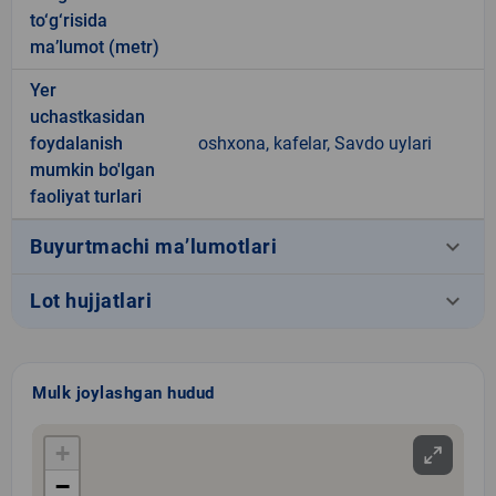
to‘g‘risida
ma’lumot (metr)
Yer
uchastkasidan
foydalanish
oshxona, kafelar, Savdo uylari
mumkin bo'lgan
faoliyat turlari
keyboard_arrow_down
Buyurtmachi ma’lumotlari
keyboard_arrow_down
Lot hujjatlari
Mulk joylashgan hudud
+
−