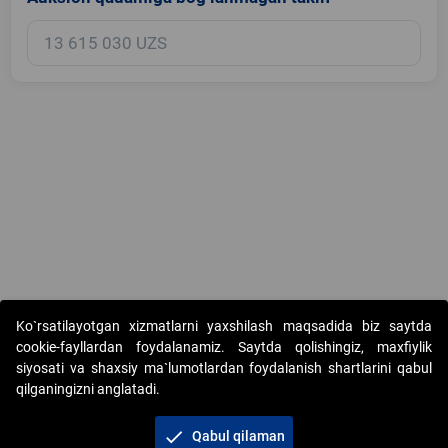
Copyright © 2017-2026. "Elektron onlayn-auksionlarni tashkil etish"
Ko`rsatilayotgan xizmatlarni yaxshilash maqsadida biz saytda
AJ. Barcha huquqlar himoyalangan
cookie-fayllardan foydalanamiz. Saytda qolishingiz, maxfiylik
siyosati va shaxsiy ma`lumotlardan foydalanish shartlarini qabul
qilganingizni anglatadi.
check
Qabul qilaman