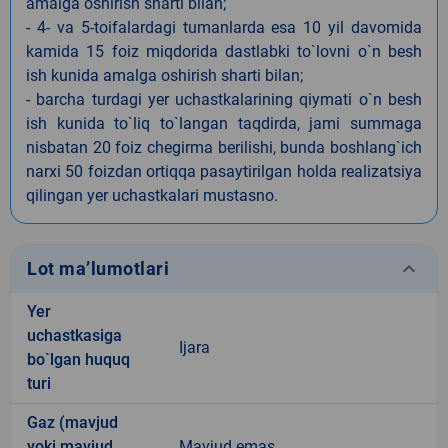
amalga oshirish sharti bilan;
- 4- va 5-toifalardagi tumanlarda esa 10 yil davomida
kamida 15 foiz miqdorida dastlabki to`lovni o`n besh
ish kunida amalga oshirish sharti bilan;
- barcha turdagi yer uchastkalarining qiymati o`n besh
ish kunida to`liq to`langan taqdirda, jami summaga
nisbatan 20 foiz chegirma berilishi, bunda boshlang`ich
narxi 50 foizdan ortiqqa pasaytirilgan holda realizatsiya
qilingan yer uchastkalari mustasno.
keyboard_arrow_down
Lot ma’lumotlari
Yer
uchastkasiga
Ijara
bo`lgan huquq
turi
Gaz (mavjud
yoki mavjud
Mavjud emas