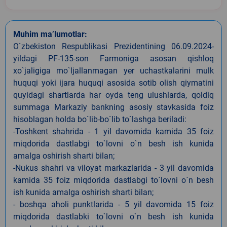
Muhim ma’lumotlar:
O`zbekiston Respublikasi Prezidentining 06.09.2024-
yildagi PF-135-son Farmoniga asosan qishloq
xo`jaligiga mo`ljallanmagan yer uchastkalarini mulk
huquqi yoki ijara huquqi asosida sotib olish qiymatini
quyidagi shartlarda har oyda teng ulushlarda, qoldiq
summaga Markaziy bankning asosiy stavkasida foiz
hisoblagan holda bo`lib-bo`lib to`lashga beriladi:
-Toshkent shahrida - 1 yil davomida kamida 35 foiz
miqdorida dastlabgi to`lovni o`n besh ish kunida
amalga oshirish sharti bilan;
-Nukus shahri va viloyat markazlarida - 3 yil davomida
kamida 35 foiz miqdorida dastlabgi to`lovni o`n besh
ish kunida amalga oshirish sharti bilan;
- boshqa aholi punktlarida - 5 yil davomida 15 foiz
miqdorida dastlabki to`lovni o`n besh ish kunida