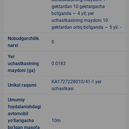
gektardan 10 gektargacha
bo‘lganda — 4 yil; yer
uchastkasining maydoni 10
gektardan ortiq bo‘lganda — 5 yil. -
Nobudgarchilik
0
narxi
Yer
uchastkasining
0.0183
maydoni (ga)
KA1727228010/41-1 yer
Unikal raqami
uchastkasi
Umumiy
foydalanishdagi
avtomobil
yo‘llarigacha
10m
bo‘lgan masofa