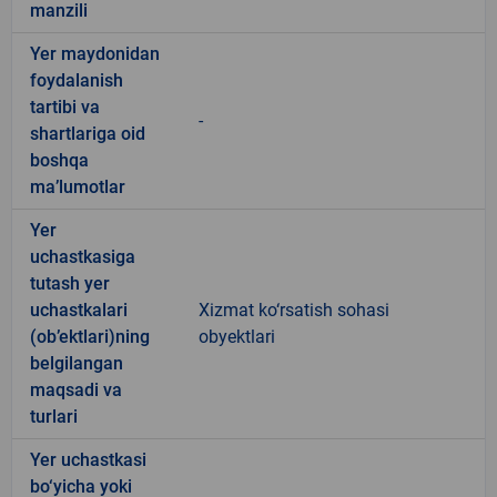
manzili
Yer maydonidan
foydalanish
tartibi va
-
shartlariga oid
boshqa
ma’lumotlar
Yer
uchastkasiga
tutash yer
uchastkalari
Xizmat ko‘rsatish sohasi
(ob’ektlari)ning
obyektlari
belgilangan
maqsadi va
turlari
Yer uchastkasi
bo‘yicha yoki