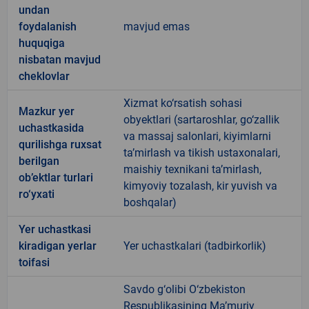
undan
foydalanish
mavjud emas
huquqiga
nisbatan mavjud
cheklovlar
Xizmat ko‘rsatish sohasi
Mazkur yer
obyektlari (sartaroshlar, go‘zallik
uchastkasida
va massaj salonlari, kiyimlarni
qurilishga ruxsat
ta’mirlash va tikish ustaxonalari,
berilgan
maishiy texnikani ta’mirlash,
ob’ektlar turlari
kimyoviy tozalash, kir yuvish va
ro‘yxati
boshqalar)
Yer uchastkasi
kiradigan yerlar
Yer uchastkalari (tadbirkorlik)
toifasi
Savdo g‘olibi O‘zbekiston
Respublikasining Ma’muriy