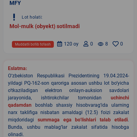
MFY
priority_high
Lot holati:
Mol-mulk (obyekt) sotilmadi
120 oy
0
remove_red_eye
8
0
Muddatli bo‘lib to‘lash
Eslatma:
O‘zbekiston Respublikasi Prezidentining 19.04.2024-
yildagi PQ-162-son qaroriga asosan ushbu lot bo‘yicha
o‘tkaziladigan elektron onlayn-auksion savdolari
jarayonida, ishtirokchilar tomonidan
uchinchi
qadamdan
boshlab shaxsiy hisobvarag‘ida ularning
narx taklifiga nisbatan amaldagi (12.5) foizi zakalat
miqdoridagi
summaga ega bo‘lishlari talab etiladi
.
Bunda, ushbu mablag‘lar zakalat sifatida hisobga
olinadi.