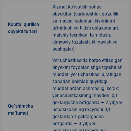
Xizmat ko‘rsatish sohasi
obyektlari (sartaroshlar, go‘zallik
va massaj salonlari, kiyimlarni
Kapital qurilish
ta’mirlash va tikish ustaxonalari,
obyekti turlari
maishiy texnikani ta’mirlash,
kimyoviy tozalash, kir yuvish va
boshqalar)
Yer uchastkasida barpo etiladigan
obyektni foydalanishga topshirish
muddati yer uchastkasi ajratilgan
sanadan boshlab quyidagi
muddatlardan oshmasligi kerak:
yer uchastkasining maydoni 0,1
gektargacha bo‘lganda — 2 yil; yer
Qo`shimcha
uchastkasining maydoni 0,1
ma`lumot
gektardan 1 gektargacha
bo‘lganda — 3 yil; yer
uchastkasining maydoni 1