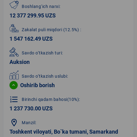
Boshlang‘ich narxi:
12 377 299.95 UZS
Zakalat puli miqdori
(12.5%)
:
1 547 162.49 UZS
Savdo o‘tkazish turi:
Auksion
Savdo o‘tkazish uslubi:
Oshirib borish
format_list_numbered
Birinchi qadam bahosi(10%):
1 237 730.00 UZS
location_on
Manzil:
Toshkent viloyati, Bo`ka tumani, Samarkand