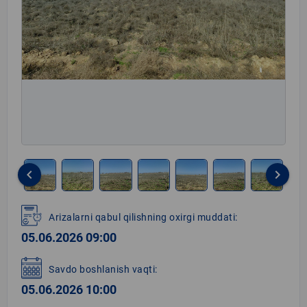
keyboard_arrow_left
keyboard_arrow_right
Item
1
Arizalarni qabul qilishning oxirgi muddati:
of
05.06.2026 09:00
8
Savdo boshlanish vaqti:
05.06.2026 10:00