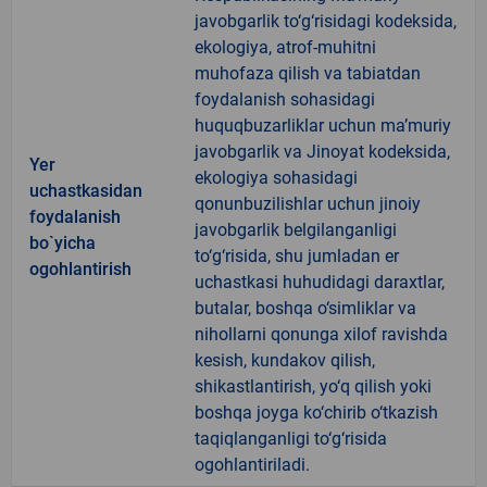
javobgarlik to‘g‘risidagi kodeksida,
ekologiya, atrof-muhitni
muhofaza qilish va tabiatdan
foydalanish sohasidagi
huquqbuzarliklar uchun ma’muriy
javobgarlik va Jinoyat kodeksida,
Yer
ekologiya sohasidagi
uchastkasidan
qonunbuzilishlar uchun jinoiy
foydalanish
javobgarlik belgilanganligi
bo`yicha
to‘g‘risida, shu jumladan er
ogohlantirish
uchastkasi huhudidagi daraxtlar,
butalar, boshqa o‘simliklar va
nihollarni qonunga xilof ravishda
kesish, kundakov qilish,
shikastlantirish, yo‘q qilish yoki
boshqa joyga ko‘chirib o‘tkazish
taqiqlanganligi to‘g‘risida
ogohlantiriladi.