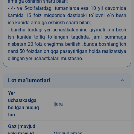
amalga oshirish sharti bilan;
- 4- va 5-toifalardagi tumanlarda esa 10 yil davomida
kamida 15 foiz miqdorida dastlabki to`lovni o`n besh
ish kunida amalga oshirish sharti bilan;
- barcha turdagi yer uchastkalarining qiymati o`n besh
ish kunida to`liq to`langan taqdirda, jami summaga
nisbatan 20 foiz chegirma berilishi, bunda boshlang`ich
narxi 50 foizdan ortiqqa pasaytirilgan holda realizatsiya
qilingan yer uchastkalari mustasno.
keyboard_arrow_down
Lot ma’lumotlari
Yer
uchastkasiga
Ijara
bo`lgan huquq
turi
Gaz (mavjud
yoki mavjud
Mavjud emas