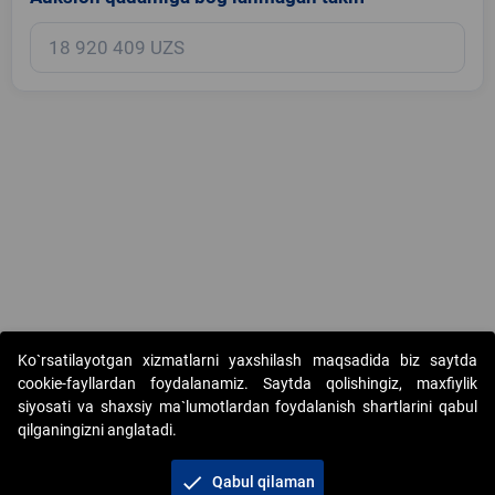
Copyright © 2017-2026. "Elektron onlayn-auksionlarni tashkil etish"
Ko`rsatilayotgan xizmatlarni yaxshilash maqsadida biz saytda
AJ. Barcha huquqlar himoyalangan
cookie-fayllardan foydalanamiz. Saytda qolishingiz, maxfiylik
siyosati va shaxsiy ma`lumotlardan foydalanish shartlarini qabul
qilganingizni anglatadi.
check
Qabul qilaman