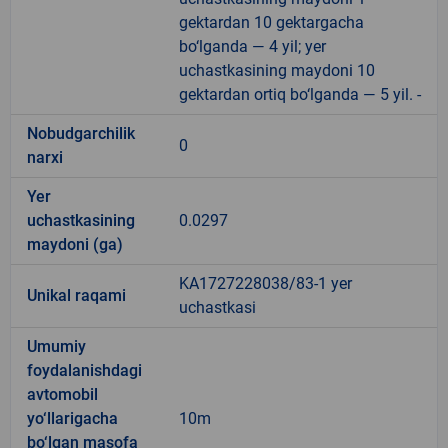
gektardan 10 gektargacha
bo‘lganda — 4 yil; yer
uchastkasining maydoni 10
gektardan ortiq bo‘lganda — 5 yil. -
Nobudgarchilik
0
narxi
Yer
uchastkasining
0.0297
maydoni (ga)
KA1727228038/83-1 yer
Unikal raqami
uchastkasi
Umumiy
foydalanishdagi
avtomobil
yo‘llarigacha
10m
bo‘lgan masofa