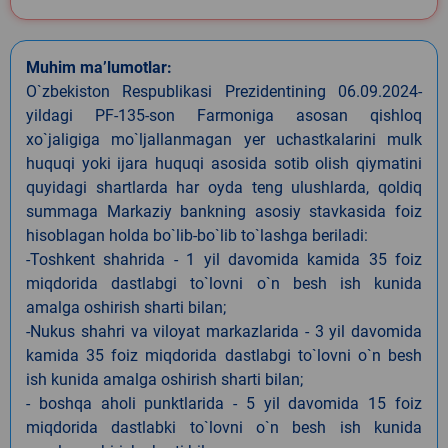
Muhim ma’lumotlar:
O`zbekiston Respublikasi Prezidentining 06.09.2024-
yildagi PF-135-son Farmoniga asosan qishloq
xo`jaligiga mo`ljallanmagan yer uchastkalarini mulk
huquqi yoki ijara huquqi asosida sotib olish qiymatini
quyidagi shartlarda har oyda teng ulushlarda, qoldiq
summaga Markaziy bankning asosiy stavkasida foiz
hisoblagan holda bo`lib-bo`lib to`lashga beriladi:
-Toshkent shahrida - 1 yil davomida kamida 35 foiz
miqdorida dastlabgi to`lovni o`n besh ish kunida
amalga oshirish sharti bilan;
-Nukus shahri va viloyat markazlarida - 3 yil davomida
kamida 35 foiz miqdorida dastlabgi to`lovni o`n besh
ish kunida amalga oshirish sharti bilan;
- boshqa aholi punktlarida - 5 yil davomida 15 foiz
miqdorida dastlabki to`lovni o`n besh ish kunida