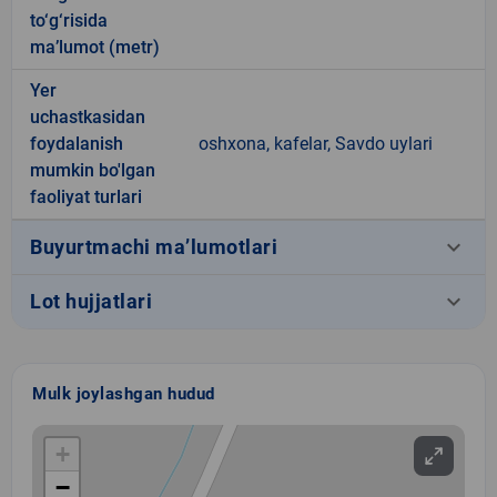
to‘g‘risida
ma’lumot (metr)
Yer
uchastkasidan
foydalanish
oshxona, kafelar, Savdo uylari
mumkin bo'lgan
faoliyat turlari
keyboard_arrow_down
Buyurtmachi ma’lumotlari
keyboard_arrow_down
Lot hujjatlari
Mulk joylashgan hudud
+
−