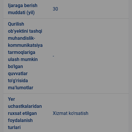
Ijaraga berish
30
muddati (yil)
Qurilish
ob'yektini tashqi
muhandislik-
kommunikatsiya
tarmoqlariga
-
ulash mumkin
bo'lgan
quvvatlar
to'g'risida
ma'lumotlar
Yer
uchastkalaridan
ruxsat etilgan
Xizmat ko'rsatish
foydalanish
turlari