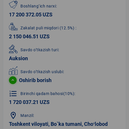
Boshlang‘ich narxi:
17 200 372.05 UZS
Zakalat puli miqdori
(12.5%)
:
2 150 046.51 UZS
Savdo o‘tkazish turi:
Auksion
Savdo o‘tkazish uslubi:
Oshirib borish
format_list_numbered
Birinchi qadam bahosi(10%):
1 720 037.21 UZS
location_on
Manzil:
Toshkent viloyati, Bo`ka tumani, Choʻlobod