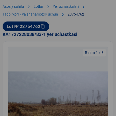
chevron_right
chevron_right
chevron_right
Asosiy sahifa
Lotlar
Yer uchastkalari
chevron_right
Tadbirkorlik va shaharsozlik uchun
23754762
Lot № 23754762
content_copy
KA1727228038/83-1 yer uchastkasi
Rasm 1 / 8