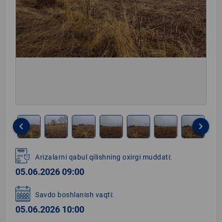
keyboard_arrow_left
keyboard_arrow_right
Item
1
Arizalarni qabul qilishning oxirgi muddati:
of
05.06.2026 09:00
8
Savdo boshlanish vaqti:
05.06.2026 10:00