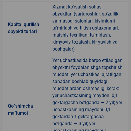
Xizmat ko‘rsatish sohasi
obyektlari (sartaroshlar, go‘zallik
va massaj salonlari, kiyimlarni
Kapital qurilish
ta’mirlash va tikish ustaxonalari,
obyekti turlari
maishiy texnikani ta’mirlash,
kimyoviy tozalash, kir yuvish va
boshqalar)
Yer uchastkasida barpo etiladigan
obyektni foydalanishga topshirish
muddati yer uchastkasi ajratilgan
sanadan boshlab quyidagi
muddatlardan oshmasligi kerak:
yer uchastkasining maydoni 0,1
gektargacha bo‘lganda — 2 yil; yer
Qo`shimcha
uchastkasining maydoni 0,1
ma`lumot
gektardan 1 gektargacha
bo‘lganda — 3 yil; yer
uchastkasining maydoni 1