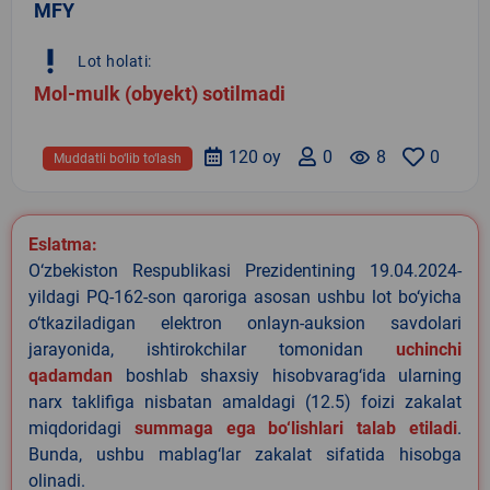
MFY
priority_high
Lot holati:
Mol-mulk (obyekt) sotilmadi
120 oy
0
remove_red_eye
8
0
Muddatli bo‘lib to‘lash
Eslatma:
O‘zbekiston Respublikasi Prezidentining 19.04.2024-
yildagi PQ-162-son qaroriga asosan ushbu lot bo‘yicha
o‘tkaziladigan elektron onlayn-auksion savdolari
jarayonida, ishtirokchilar tomonidan
uchinchi
qadamdan
boshlab shaxsiy hisobvarag‘ida ularning
narx taklifiga nisbatan amaldagi (12.5) foizi zakalat
miqdoridagi
summaga ega bo‘lishlari talab etiladi
.
Bunda, ushbu mablag‘lar zakalat sifatida hisobga
olinadi.