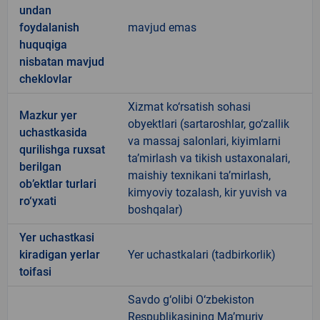
undan
foydalanish
mavjud emas
huquqiga
nisbatan mavjud
cheklovlar
Xizmat ko‘rsatish sohasi
Mazkur yer
obyektlari (sartaroshlar, go‘zallik
uchastkasida
va massaj salonlari, kiyimlarni
qurilishga ruxsat
ta’mirlash va tikish ustaxonalari,
berilgan
maishiy texnikani ta’mirlash,
ob’ektlar turlari
kimyoviy tozalash, kir yuvish va
ro‘yxati
boshqalar)
Yer uchastkasi
kiradigan yerlar
Yer uchastkalari (tadbirkorlik)
toifasi
Savdo g‘olibi O‘zbekiston
Respublikasining Ma’muriy