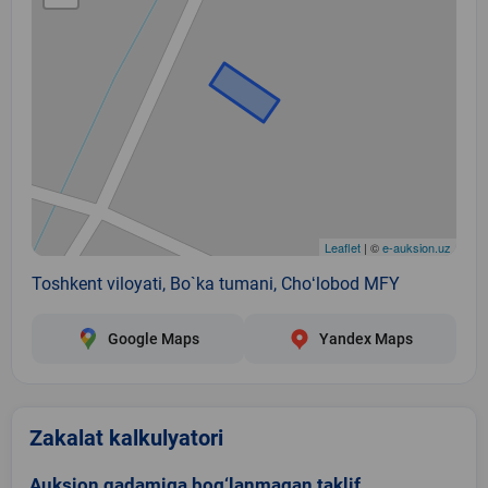
Leaflet
| ©
e-auksion.uz
Toshkent viloyati, Bo`ka tumani, Choʻlobod MFY
Google Maps
Yandex Maps
Zakalat kalkulyatori
Auksion qadamiga bog‘lanmagan taklif