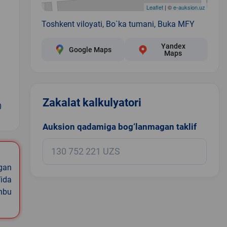
Leaflet
| ©
e-auksion.uz
Toshkent viloyati, Bo`ka tumani, Buka MFY
Yandex
Google Maps
Maps
Zakalat kalkulyatori
0
Auksion qadamiga bog‘lanmagan taklif
igan
ida
shbu