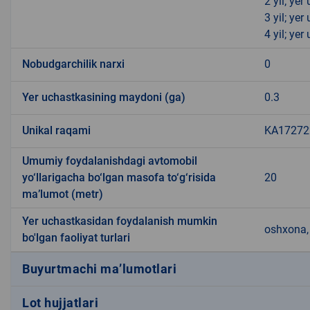
2 yil; ye
3 yil; ye
4 yil; ye
Nobudgarchilik narxi
0
Yer uchastkasining maydoni (ga)
0.3
Unikal raqami
KA172722
Umumiy foydalanishdagi avtomobil
yo‘llarigacha bo‘lgan masofa to‘g‘risida
20
ma’lumot (metr)
Yer uchastkasidan foydalanish mumkin
oshxona, 
bo'lgan faoliyat turlari
Buyurtmachi ma’lumotlari
Lot hujjatlari