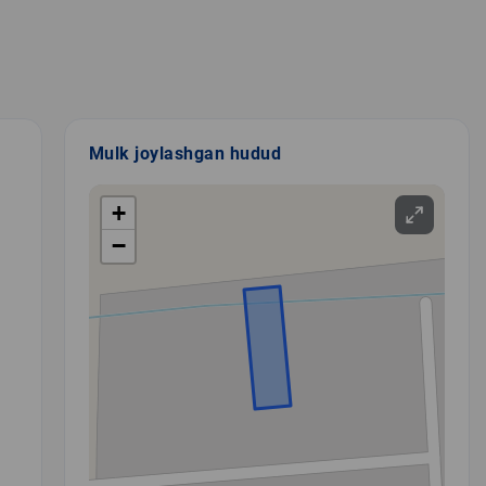
Mulk joylashgan hudud
+
−