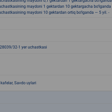
r uchastkasining maydoni 0,1 gektardan 1 gektargacha bo‘lgand
r uchastkasining maydoni 1 gektardan 10 gektargacha bo‘lganda
r uchastkasining maydoni 10 gektardan ortiq bo‘lganda — 5 yil. -
8039/32-1 yer uchastkasi
kafelar, Savdo uylari
k
k