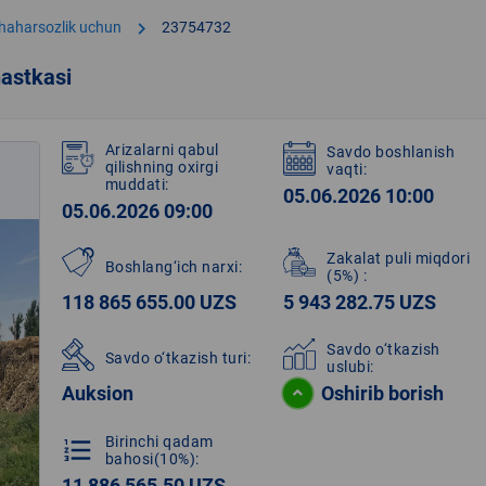
chevron_right
shaharsozlik uchun
23754732
astkasi
Arizalarni qabul
Savdo boshlanish
qilishning oxirgi
vaqti:
muddati:
05.06.2026 10:00
05.06.2026 09:00
Zakalat puli miqdori
Boshlang‘ich narxi:
(5%)
:
118 865 655.00 UZS
5 943 282.75 UZS
Savdo o‘tkazish
Savdo o‘tkazish turi:
uslubi:
Auksion
Oshirib borish
Birinchi qadam
format_list_numbered
bahosi(10%):
11 886 565.50 UZS