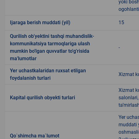
yoki bosh
ogohlanti
Ijaraga berish muddati (yil)
15
Qurilish ob'yektini tashqi muhandislik-
kommunikatsiya tarmoqlariga ulash
-
mumkin bo'lgan quvvatlar to'g'risida
ma'lumotlar
Yer uchastkalaridan ruxsat etilgan
Xizmat ko
foydalanish turlari
Xizmat ko
Kapital qurilish obyekti turlari
salonlari
ta’mirlas
Yer uchas
muddati 
oshmasli
Qo`shimcha ma`lumot