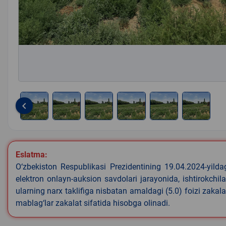
keyboard_arrow_left
Item
1
of
Eslatma:
6
O‘zbekiston Respublikasi Prezidentining 19.04.2024-yild
elektron onlayn-auksion savdolari jarayonida, ishtirokchi
ularning narx taklifiga nisbatan amaldagi (5.0) foizi zaka
mablag‘lar zakalat sifatida hisobga olinadi.