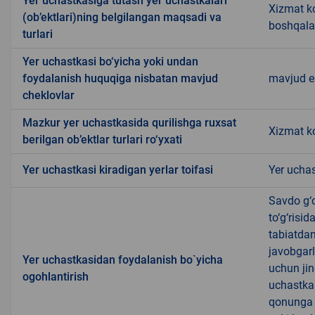
Yer uchastkasiga tutash yer uchastkalari
Xizmat ko
(ob’ektlari)ning belgilangan maqsadi va
boshqala
turlari
Yer uchastkasi bo‘yicha yoki undan
foydalanish huquqiga nisbatan mavjud
mavjud 
cheklovlar
Mazkur yer uchastkasida qurilishga ruxsat
Xizmat ko
berilgan ob’ektlar turlari ro‘yxati
Yer uchastkasi kiradigan yerlar toifasi
Yer uchas
Savdo g‘o
to‘g‘risi
tabiatda
javobgarl
Yer uchastkasidan foydalanish bo`yicha
uchun jin
ogohlantirish
uchastkas
qonunga x