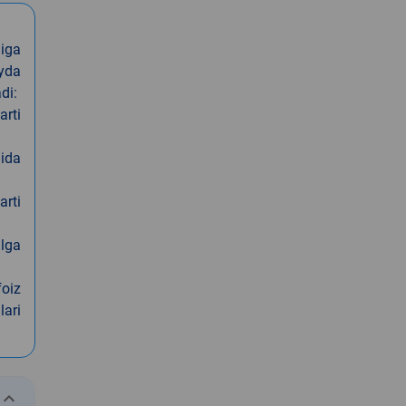
iga
oyda
di:
arti
nida
arti
alga
foiz
lari
eyboard_arrow_down