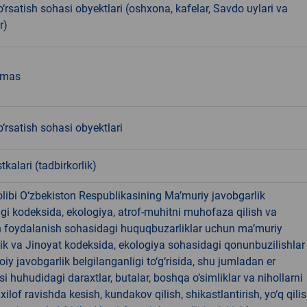
‘rsatish sohasi obyektlari (oshxona, kafelar, Savdo uylari va
r)
emas
‘rsatish sohasi obyektlari
tkalari (tadbirkorlik)
libi O‘zbekiston Respublikasining Ma’muriy javobgarlik
dagi kodeksida, ekologiya, atrof-muhitni muhofaza qilish va
n foydalanish sohasidagi huquqbuzarliklar uchun ma’muriy
ik va Jinoyat kodeksida, ekologiya sohasidagi qonunbuzilishlar
oiy javobgarlik belgilanganligi to‘g‘risida, shu jumladan er
i huhudidagi daraxtlar, butalar, boshqa o‘simliklar va nihollarni
ilof ravishda kesish, kundakov qilish, shikastlantirish, yo‘q qili