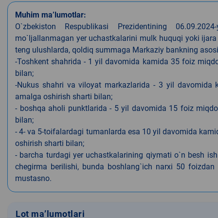
Muhim ma’lumotlar:
O`zbekiston Respublikasi Prezidentining 06.09.202
mo`ljallanmagan yer uchastkalarini mulk huquqi yoki ijara
teng ulushlarda, qoldiq summaga Markaziy bankning asosiy s
-Toshkent shahrida - 1 yil davomida kamida 35 foiz miqdor
bilan;
-Nukus shahri va viloyat markazlarida - 3 yil davomida 
amalga oshirish sharti bilan;
- boshqa aholi punktlarida - 5 yil davomida 15 foiz miqdo
bilan;
- 4- va 5-toifalardagi tumanlarda esa 10 yil davomida kami
oshirish sharti bilan;
- barcha turdagi yer uchastkalarining qiymati o`n besh is
chegirma berilishi, bunda boshlang`ich narxi 50 foizdan o
mustasno.
Lot ma’lumotlari