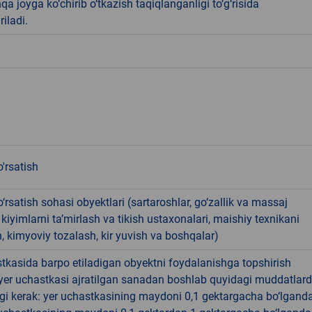
qa joyga ko‘chirib o‘tkazish taqiqlanganligi to‘g‘risida
riladi.
'rsatish
‘rsatish sohasi obyektlari (sartaroshlar, go‘zallik va massaj
, kiyimlarni ta’mirlash va tikish ustaxonalari, maishiy texnikani
h, kimyoviy tozalash, kir yuvish va boshqalar)
tkasida barpo etiladigan obyektni foydalanishga topshirish
yer uchastkasi ajratilgan sanadan boshlab quyidagi muddatlar
gi kerak: yer uchastkasining maydoni 0,1 gektargacha bo‘lgand