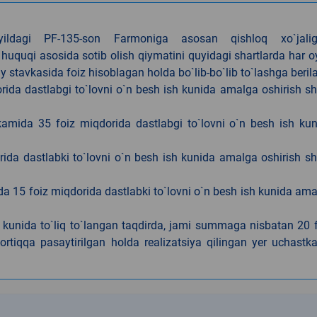
4-yildagi PF-135-son Farmoniga asosan qishloq xo`jalig
 huquqi asosida sotib olish qiymatini quyidagi shartlarda har 
tavkasida foiz hisoblagan holda bo`lib-bo`lib to`lashga berila
ida dastlabgi to`lovni o`n besh ish kunida amalga oshirish sh
kamida 35 foiz miqdorida dastlabgi to`lovni o`n besh ish ku
rida dastlabki to`lovni o`n besh ish kunida amalga oshirish sh
da 15 foiz miqdorida dastlabki to`lovni o`n besh ish kunida am
h kunida to`liq to`langan taqdirda, jami summaga nisbatan 20 
rtiqqa pasaytirilgan holda realizatsiya qilingan yer uchastka
k