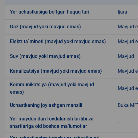
Yer uchastkasiga bo`lgan huquq turi
Ijara
Gaz (mavjud yoki mavjud emas)
Mavjud 
Elektr ta`minoti (mavjud yoki mavjud emas)
Mavjud 
Suv (mavjud yoki mavjud emas)
Mavjud
Kanalizatsiya (mavjud yoki mavjud emas)
Mavjud 
Kommunikatsiya (mavjud yoki mavjud
Mavjud 
emas)
Uchastkaning joylashgan manzili
Buka MF
Yer maydonidan foydalanish tartibi va
-
shartlariga oid boshqa ma’lumotlar