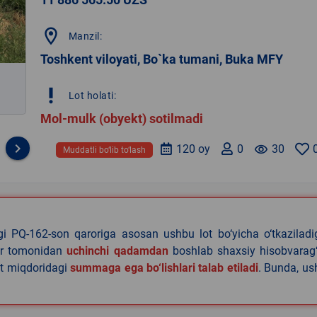
location_on
Manzil:
Toshkent viloyati, Bo`ka tumani, Buka MFY
priority_high
Lot holati:
Mol-mulk (obyekt) sotilmadi
keyboard_arrow_right
120 oy
0
remove_red_eye
30
Muddatli bo‘lib to‘lash
agi PQ-162-son qaroriga asosan ushbu lot bo‘yicha o‘tkazilad
lar tomonidan
uchinchi qadamdan
boshlab shaxsiy hisobvarag‘
lat miqdoridagi
summaga ega bo‘lishlari talab etiladi
. Bunda, u