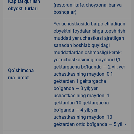
Kapital qurilish
(restoran, kafe, choyxona, bar va
obyekti turlari
boshqalar)
Yer uchastkasida barpo etiladigan
obyektni foydalanishga topshirish
muddati yer uchastkasi ajratilgan
sanadan boshlab quyidagi
muddatlardan oshmasligi kerak:
yer uchastkasining maydoni 0,1
gektargacha bo‘lganda — 2 yil; yer
Qo`shimcha
uchastkasining maydoni 0,1
ma`lumot
gektardan 1 gektargacha
bo‘lganda — 3 yil; yer
uchastkasining maydoni 1
gektardan 10 gektargacha
bo‘lganda — 4 yil; yer
uchastkasining maydoni 10
gektardan ortiq bo‘lganda — 5 yil. -