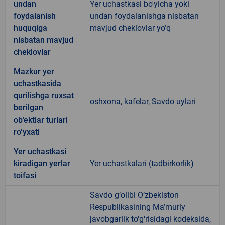
undan
Yer uchastkasi bo'yicha yoki
foydalanish
undan foydalanishga nisbatan
huquqiga
mavjud cheklovlar yo’q
nisbatan mavjud
cheklovlar
Mazkur yer
uchastkasida
qurilishga ruxsat
oshxona, kafelar, Savdo uylari
berilgan
ob’ektlar turlari
ro‘yxati
Yer uchastkasi
kiradigan yerlar
Yer uchastkalari (tadbirkorlik)
toifasi
Savdo g‘olibi O‘zbekiston
Respublikasining Ma’muriy
javobgarlik to‘g‘risidagi kodeksida,