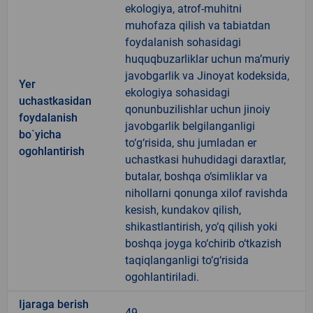
ekologiya, atrof-muhitni
muhofaza qilish va tabiatdan
foydalanish sohasidagi
huquqbuzarliklar uchun ma’muriy
javobgarlik va Jinoyat kodeksida,
Yer
ekologiya sohasidagi
uchastkasidan
qonunbuzilishlar uchun jinoiy
foydalanish
javobgarlik belgilanganligi
bo`yicha
to‘g‘risida, shu jumladan er
ogohlantirish
uchastkasi huhudidagi daraxtlar,
butalar, boshqa o‘simliklar va
nihollarni qonunga xilof ravishda
kesish, kundakov qilish,
shikastlantirish, yo‘q qilish yoki
boshqa joyga ko‘chirib o‘tkazish
taqiqlanganligi to‘g‘risida
ogohlantiriladi.
Ijaraga berish
49