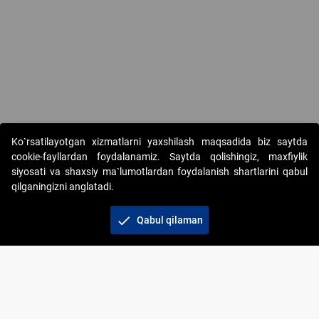
Copyright © 2017-2026. "Elektron onlayn-auksionlarni tashkil etish"
Ko`rsatilayotgan xizmatlarni yaxshilash maqsadida biz saytda
AJ. Barcha huquqlar himoyalangan
cookie-fayllardan foydalanamiz. Saytda qolishingiz, maxfiylik
siyosati va shaxsiy ma`lumotlardan foydalanish shartlarini qabul
qilganingizni anglatadi.
check
Qabul qilaman
+998 71 202-21-11
Veb-saytdagi axborot materiallaridan boshqa
shaxslar foydalanganda jamiyatning korporativ veb-
saytiga majburiy havolalar ko‘rsatilishi kerak