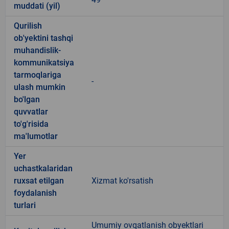
muddati (yil)
Qurilish
ob'yektini tashqi
muhandislik-
kommunikatsiya
tarmoqlariga
-
ulash mumkin
bo'lgan
quvvatlar
to'g'risida
ma'lumotlar
Yer
uchastkalaridan
ruxsat etilgan
Xizmat ko'rsatish
foydalanish
turlari
Umumiy ovqatlanish obyektlari