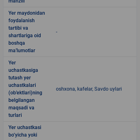
manzili
Yer maydonidan
foydalanish
tartibi va
-
shartlariga oid
boshqa
ma’lumotlar
Yer
uchastkasiga
tutash yer
uchastkalari
oshxona, kafelar, Savdo uylari
(ob’ektlari)ning
belgilangan
maqsadi va
turlari
Yer uchastkasi
bo‘yicha yoki