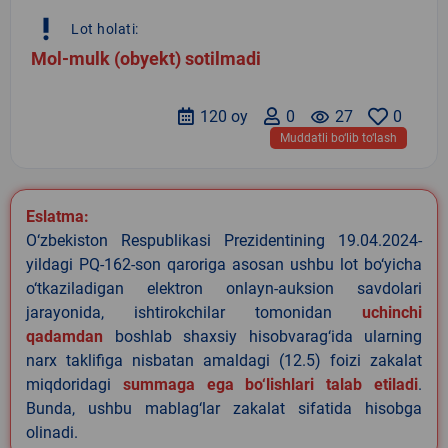
priority_high
Lot holati:
Mol-mulk (obyekt) sotilmadi
120 oy
0
remove_red_eye
27
0
Muddatli bo‘lib to‘lash
Eslatma:
O‘zbekiston Respublikasi Prezidentining 19.04.2024-
yildagi PQ-162-son qaroriga asosan ushbu lot bo‘yicha
o‘tkaziladigan elektron onlayn-auksion savdolari
jarayonida, ishtirokchilar tomonidan
uchinchi
qadamdan
boshlab shaxsiy hisobvarag‘ida ularning
narx taklifiga nisbatan amaldagi (12.5) foizi zakalat
miqdoridagi
summaga ega bo‘lishlari talab etiladi
.
Bunda, ushbu mablag‘lar zakalat sifatida hisobga
olinadi.