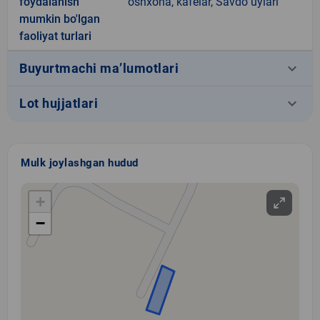
foydalanish
oshxona, kafelar, Savdo uylari
mumkin bo'lgan
faoliyat turlari
keyboard_arrow_down
Buyurtmachi ma’lumotlari
keyboard_arrow_down
Lot hujjatlari
Mulk joylashgan hudud
+
−