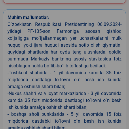
Muhim ma’lumotlar:
O`zbekiston Respublikasi Prezidentining 06.09.2024-
yildagi PF-135-son Farmoniga asosan qishloq
xo`jaligiga mo`ljallanmagan yer uchastkalarini mulk
huquqi yoki ijara huquqi asosida sotib olish qiymatini
quyidagi shartlarda har oyda teng ulushlarda, qoldiq
summaga Markaziy bankning asosiy stavkasida foiz
hisoblagan holda bo`lib-bo`lib to`lashga beriladi:
-Toshkent shahrida - 1 yil davomida kamida 35 foiz
miqdorida dastlabgi to`lovni o`n besh ish kunida
amalga oshirish sharti bilan;
-Nukus shahri va viloyat markazlarida - 3 yil davomida
kamida 35 foiz miqdorida dastlabgi to`lovni o`n besh
ish kunida amalga oshirish sharti bilan;
- boshqa aholi punktlarida - 5 yil davomida 15 foiz
miqdorida dastlabki to`lovni o`n besh ish kunida
amalga oshirish sharti bilan;