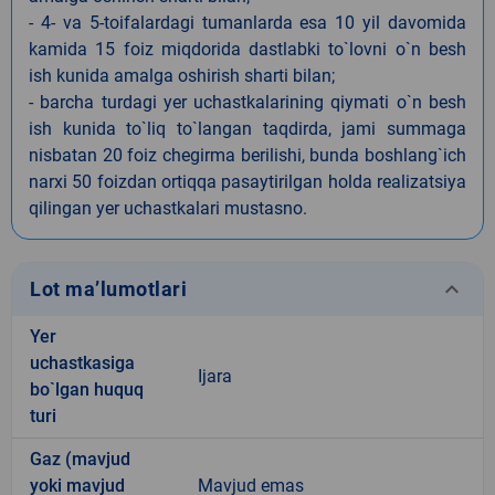
- 4- va 5-toifalardagi tumanlarda esa 10 yil davomida
kamida 15 foiz miqdorida dastlabki to`lovni o`n besh
ish kunida amalga oshirish sharti bilan;
- barcha turdagi yer uchastkalarining qiymati o`n besh
ish kunida to`liq to`langan taqdirda, jami summaga
nisbatan 20 foiz chegirma berilishi, bunda boshlang`ich
narxi 50 foizdan ortiqqa pasaytirilgan holda realizatsiya
qilingan yer uchastkalari mustasno.
keyboard_arrow_down
Lot ma’lumotlari
Yer
uchastkasiga
Ijara
bo`lgan huquq
turi
Gaz (mavjud
yoki mavjud
Mavjud emas