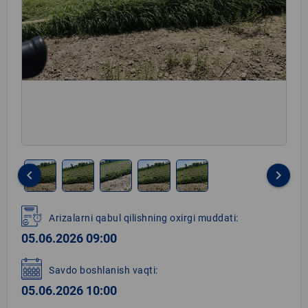
keyboard_arrow_left
keyboard_arrow_right
Item
1
Arizalarni qabul qilishning oxirgi muddati:
of
05.06.2026 09:00
5
Savdo boshlanish vaqti:
05.06.2026 10:00