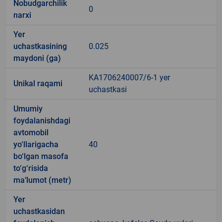
Nobudgarchilik
0
narxi
Yer
uchastkasining
0.025
maydoni (ga)
KA1706240007/6-1 yer
Unikal raqami
uchastkasi
Umumiy
foydalanishdagi
avtomobil
yo‘llarigacha
40
bo‘lgan masofa
to‘g‘risida
ma’lumot (metr)
Yer
uchastkasidan