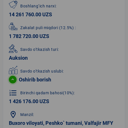
Boshlang‘ich narxi:
14 261 760.00 UZS
Zakalat puli miqdori
(12.5%)
:
1 782 720.00 UZS
Savdo o‘tkazish turi:
Auksion
Savdo o‘tkazish uslubi:
Oshirib borish
format_list_numbered
Birinchi qadam bahosi(10%):
1 426 176.00 UZS
location_on
Manzil:
Buxoro viloyati, Peshko` tumani, Valfajir MFY