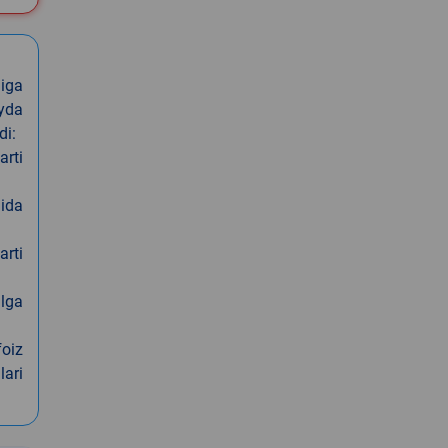
iga
oyda
di:
arti
nida
arti
alga
foiz
lari