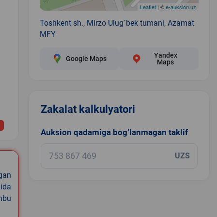
Leaflet
| ©
e-auksion.uz
Toshkent sh., Mirzo Ulug`bek tumani, Azamat
MFY
Yandex
Google Maps
Maps
Zakalat kalkulyatori
1
Auksion qadamiga bog‘lanmagan taklif
UZS
igan
ida
shbu