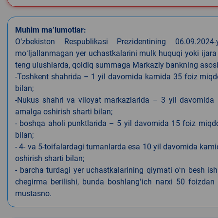
Muhim ma’lumotlar:
O‘zbekiston Respublikasi Prezidentining 06.09.202
moʻljallanmagan yer uchastkalarini mulk huquqi yoki ijara
teng ulushlarda, qoldiq summaga Markaziy bankning asosiy s
-Toshkent shahrida – 1 yil davomida kamida 35 foiz miqdor
bilan;
-Nukus shahri va viloyat markazlarida – 3 yil davomida 
amalga oshirish sharti bilan;
- boshqa aholi punktlarida – 5 yil davomida 15 foiz miqdo
bilan;
- 4- va 5-toifalardagi tumanlarda esa 10 yil davomida kami
oshirish sharti bilan;
- barcha turdagi yer uchastkalarining qiymati oʻn besh is
chegirma berilishi, bunda boshlangʻich narxi 50 foizdan o
mustasno.