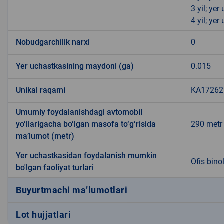
3 yil; ye
4 yil; ye
Nobudgarchilik narxi
0
Yer uchastkasining maydoni (ga)
0.015
Unikal raqami
KA172626
Umumiy foydalanishdagi avtomobil
yo‘llarigacha bo‘lgan masofa to‘g‘risida
290 metr
ma’lumot (metr)
Yer uchastkasidan foydalanish mumkin
Ofis binol
bo'lgan faoliyat turlari
Buyurtmachi ma’lumotlari
Lot hujjatlari