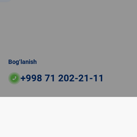
Bog‘lanish
+998 71 202-21-11
ateriallaridan boshqa shaxslar foydalanganda
veb-saytiga majburiy havolalar ko‘rsatilishi kerak