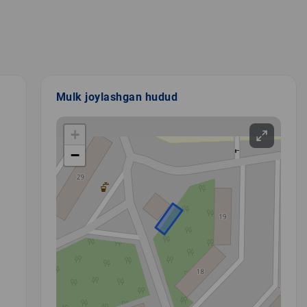
Mulk joylashgan hudud
+
−