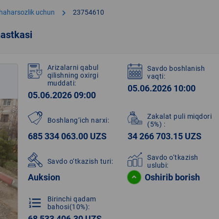
chevron_right
shaharsozlik uchun
23754610
astkasi
Arizalarni qabul
Savdo boshlanish
qilishning oxirgi
vaqti:
muddati:
05.06.2026 10:00
05.06.2026 09:00
Zakalat puli miqdori
Boshlang‘ich narxi:
(5%)
:
685 334 063.00 UZS
34 266 703.15 UZS
Savdo o‘tkazish
Savdo o‘tkazish turi:
uslubi:
Auksion
Oshirib borish
Birinchi qadam
format_list_numbered
bahosi(10%):
68 533 406.30 UZS