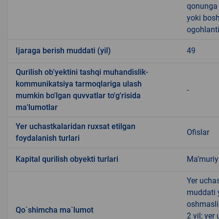
qonunga x
yoki bosh
ogohlanti
Ijaraga berish muddati (yil)
49
Qurilish ob'yektini tashqi muhandislik-
kommunikatsiya tarmoqlariga ulash
-
mumkin bo'lgan quvvatlar to'g'risida
ma'lumotlar
Yer uchastkalaridan ruxsat etilgan
Ofislar
foydalanish turlari
Kapital qurilish obyekti turlari
Ma’muriy 
Yer uchas
muddati 
oshmasli
Qo`shimcha ma`lumot
2 yil; ye