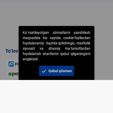
Ko`rsatilayotgan xizmatlarni yaxshilash
maqsadida biz saytda cookie-fayllardan
foydalanamiz. Saytda qolishingiz, maxfiylik
siyosati va shaxsiy ma`lumotlardan
To‘lov usullari
foydalanish shartlarini qabul qilganingizni
anglatadi.
check
Qabul qilaman
Veb-saytdagi axborot m
jamiyatning korporativ 