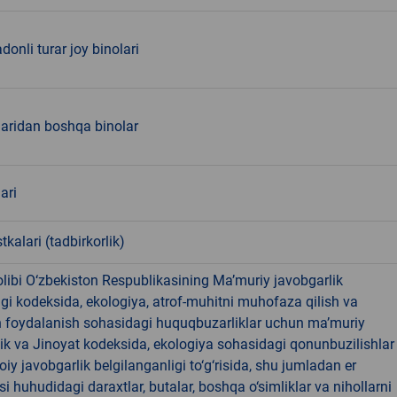
donli turar joy binolari
laridan boshqa binolar
ari
tkalari (tadbirkorlik)
libi O‘zbekiston Respublikasining Ma’muriy javobgarlik
dagi kodeksida, ekologiya, atrof-muhitni muhofaza qilish va
n foydalanish sohasidagi huquqbuzarliklar uchun ma’muriy
ik va Jinoyat kodeksida, ekologiya sohasidagi qonunbuzilishlar
oiy javobgarlik belgilanganligi to‘g‘risida, shu jumladan er
i huhudidagi daraxtlar, butalar, boshqa o‘simliklar va nihollarni