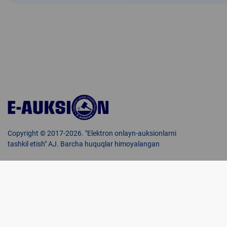
Copyright © 2017-2026. "Elektron onlayn-auksionlarni
tashkil etish" AJ. Barcha huquqlar himoyalangan