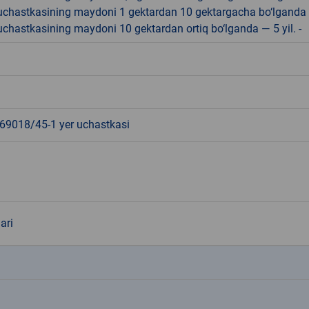
r uchastkasining maydoni 1 gektardan 10 gektargacha bo‘lganda
r uchastkasining maydoni 10 gektardan ortiq bo‘lganda — 5 yil. -
9018/45-1 yer uchastkasi
ari
k
k