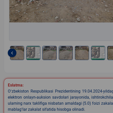
keyboard_arrow_left
Item
1
of
9
Eslatma:
Oʻzbekiston Respublikasi Prezidentining 19.04.2024-yild
elektron onlayn-auksion savdolari jarayonida, ishtirokchi
ularning narx taklifiga nisbatan amaldagi (5.0) foizi zakal
mablagʻlar zakalat sifatida hisobga olinadi.