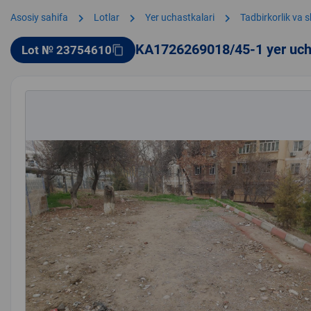
chevron_right
chevron_right
chevron_right
Asosiy sahifa
Lotlar
Yer uchastkalari
Tadbirkorlik va 
KA1726269018/45-1 yer uch
Lot № 23754610
content_copy