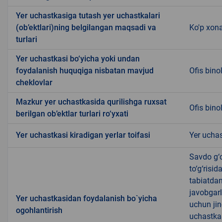
Yer uchastkasiga tutash yer uchastkalari
(ob’ektlari)ning belgilangan maqsadi va
Ko'p xona
turlari
Yer uchastkasi bo‘yicha yoki undan
foydalanish huquqiga nisbatan mavjud
Ofis bino
cheklovlar
Mazkur yer uchastkasida qurilishga ruxsat
Ofis binol
berilgan ob’ektlar turlari ro‘yxati
Yer uchastkasi kiradigan yerlar toifasi
Yer uchas
Savdo g‘o
to‘g‘risi
tabiatda
javobgarl
Yer uchastkasidan foydalanish bo`yicha
uchun jin
ogohlantirish
uchastkas