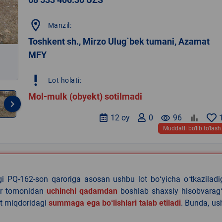
location_on
Manzil:
Toshkent sh., Mirzo Ulug`bek tumani, Azamat
MFY
priority_high
Lot holati:
Mol-mulk (obyekt) sotilmadi
keyboard_arrow_right
12 oy
0
remove_red_eye
96
Muddatli bo‘lib to‘lash
agi PQ-162-son qaroriga asosan ushbu lot boʻyicha oʻtkazilad
lar tomonidan
uchinchi qadamdan
boshlab shaxsiy hisobvaragʻ
at miqdoridagi
summaga ega boʻlishlari talab etiladi
. Bunda, u