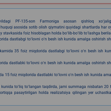
4-yildagi PF-135-son Farmoniga asosan qishloq xoʻjalig
 huquqi asosida sotib olish qiymatini quyidagi shartlarda har 
tavkasida foiz hisoblagan holda boʻlib-boʻlib toʻlashga berila
ida dastlabgi toʻlovni oʻn besh ish kunida amalga oshirish sh
kamida 35 foiz miqdorida dastlabgi toʻlovni oʻn besh ish ku
rida dastlabki toʻlovni oʻn besh ish kunida amalga oshirish sh
da 15 foiz miqdorida dastlabki toʻlovni oʻn besh ish kunida am
h kunida toʻliq toʻlangan taqdirda, jami summaga nisbatan 20 
rtiqqa pasaytirilgan holda realizatsiya qilingan yer uchastka