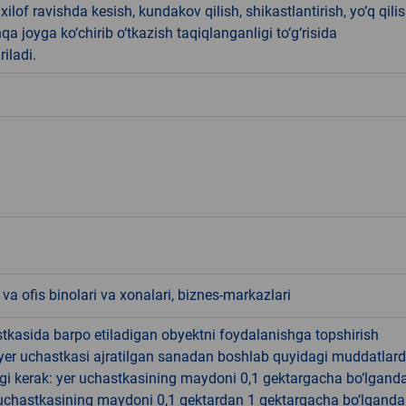
ilof ravishda kesish, kundakov qilish, shikastlantirish, yo‘q qili
qa joyga ko‘chirib o‘tkazish taqiqlanganligi to‘g‘risida
riladi.
va ofis binolari va xonalari, biznes-markazlari
tkasida barpo etiladigan obyektni foydalanishga topshirish
yer uchastkasi ajratilgan sanadan boshlab quyidagi muddatlar
gi kerak: yer uchastkasining maydoni 0,1 gektargacha bo‘lgand
r uchastkasining maydoni 0,1 gektardan 1 gektargacha bo‘lgand