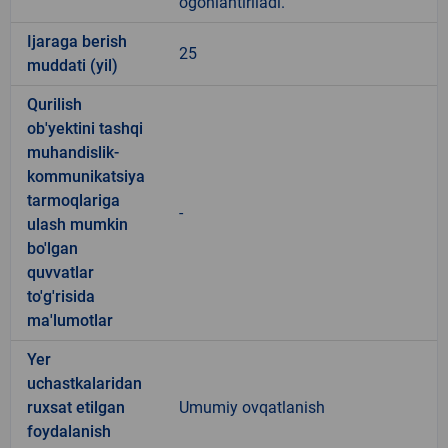
ogohlantiriladi.
Ijaraga berish
25
muddati (yil)
Qurilish
ob'yektini tashqi
muhandislik-
kommunikatsiya
tarmoqlariga
-
ulash mumkin
bo'lgan
quvvatlar
to'g'risida
ma'lumotlar
Yer
uchastkalaridan
ruxsat etilgan
Umumiy ovqatlanish
foydalanish