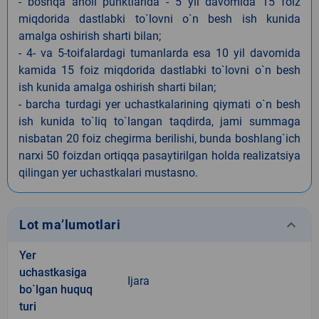
- boshqa aholi punktlarida - 5 yil davomida 15 foiz
miqdorida dastlabki to`lovni o`n besh ish kunida
amalga oshirish sharti bilan;
- 4- va 5-toifalardagi tumanlarda esa 10 yil davomida
kamida 15 foiz miqdorida dastlabki to`lovni o`n besh
ish kunida amalga oshirish sharti bilan;
- barcha turdagi yer uchastkalarining qiymati o`n besh
ish kunida to`liq to`langan taqdirda, jami summaga
nisbatan 20 foiz chegirma berilishi, bunda boshlang`ich
narxi 50 foizdan ortiqqa pasaytirilgan holda realizatsiya
qilingan yer uchastkalari mustasno.
keyboard_arrow_down
Lot ma’lumotlari
Yer
uchastkasiga
Ijara
bo`lgan huquq
turi