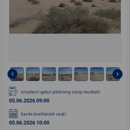
keyboard_arrow_left
keyboard_arrow_right
Item
1
Arizalarni qabul qilishning oxirgi muddati:
of
05.06.2026 09:00
8
Savdo boshlanish vaqti:
05.06.2026 10:00