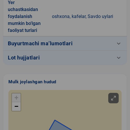
Yer
uchastkasidan
foydalanish
oshxona, kafelar, Savdo uylari
mumkin bo'lgan
faoliyat turlari
keyboard_arrow_down
Buyurtmachi ma’lumotlari
keyboard_arrow_down
Lot hujjatlari
Mulk joylashgan hudud
+
−