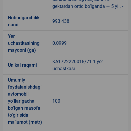
gektardan ortiq bo‘lganda — 5 yil. -
Nobudgarchilik
993 438
narxi
Yer
uchastkasining
0.0999
maydoni (ga)
KA1722220018/71-1 yer
Unikal raqami
uchastkasi
Umumiy
foydalanishdagi
avtomobil
yo‘llarigacha
100
bo‘lgan masofa
to‘g‘risida
ma’lumot (metr)