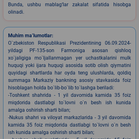
Bunda, ushbu mablag‘lar zakalat sifatida hisobga
olinadi.
Muhim ma’lumotlar:
O`zbekiston Respublikasi Prezidentining 06.09.2024-
yildagi PF-135-son Farmoniga asosan qishloq
xo`jaligiga mo`ljallanmagan yer uchastkalarini mulk
huquqi yoki ijara huquqi asosida sotib olish qiymatini
quyidagi shartlarda har oyda teng ulushlarda, qoldiq
summaga Markaziy bankning asosiy stavkasida foiz
hisoblagan holda bo`lib-bo`lib to`lashga beriladi:
-Toshkent shahrida - 1 yil davomida kamida 35 foiz
miqdorida dastlabgi to`lovni o`n besh ish kunida
amalga oshirish sharti bilan;
-Nukus shahri va viloyat markazlarida - 3 yil davomida
kamida 35 foiz miqdorida dastlabgi to`lovni o`n besh
ish kunida amalga oshirish sharti bilan;