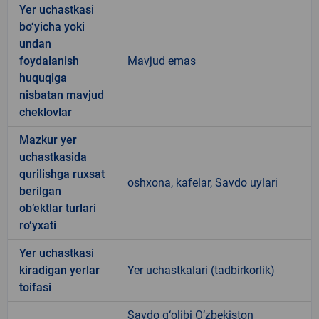
Yer uchastkasi
bo‘yicha yoki
undan
foydalanish
Mavjud emas
huquqiga
nisbatan mavjud
cheklovlar
Mazkur yer
uchastkasida
qurilishga ruxsat
oshxona, kafelar, Savdo uylari
berilgan
ob’ektlar turlari
ro‘yxati
Yer uchastkasi
kiradigan yerlar
Yer uchastkalari (tadbirkorlik)
toifasi
Savdo g‘olibi O‘zbekiston