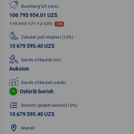
Boshlang‘ich narxi:
106 795 954.01 UZS
118 662 171.12 UZS
-10%
Zakalat puli miqdori
(10%)
:
10 679 595.40 UZS
Savdo o‘tkazish turi:
Auksion
Savdo o‘tkazish uslubi:
Oshirib borish
format_list_numbered
Birinchi qadam bahosi(10%):
10 679 595.40 UZS
location_on
Manzil: