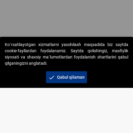
Ko`rsatilayotgan xizmatlarni yaxshilash maqsadida biz saytda
cookie-fayllardan foydalanamiz. Saytda qolishingiz, maxfiylik
siyosati va shaxsiy ma`lumotlardan foydalanish shartlarini qabul
qilganingizni anglatadi.
Copyright © 2017-2026. "Elektron onlayn-auksionlarni
tashkil etish" AJ. Barcha huquqlar himoyalangan
check
Qabul qilaman
To‘lov usullari