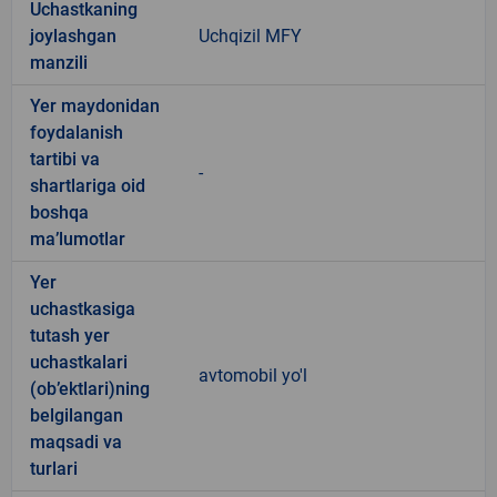
Uchastkaning
joylashgan
Uchqizil MFY
manzili
Yer maydonidan
foydalanish
tartibi va
-
shartlariga oid
boshqa
ma’lumotlar
Yer
uchastkasiga
tutash yer
uchastkalari
avtomobil yo'l
(ob’ektlari)ning
belgilangan
maqsadi va
turlari