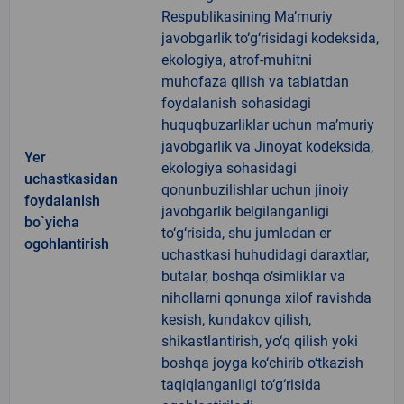
Respublikasining Ma’muriy
javobgarlik to‘g‘risidagi kodeksida,
ekologiya, atrof-muhitni
muhofaza qilish va tabiatdan
foydalanish sohasidagi
huquqbuzarliklar uchun ma’muriy
javobgarlik va Jinoyat kodeksida,
Yer
ekologiya sohasidagi
uchastkasidan
qonunbuzilishlar uchun jinoiy
foydalanish
javobgarlik belgilanganligi
bo`yicha
to‘g‘risida, shu jumladan er
ogohlantirish
uchastkasi huhudidagi daraxtlar,
butalar, boshqa o‘simliklar va
nihollarni qonunga xilof ravishda
kesish, kundakov qilish,
shikastlantirish, yo‘q qilish yoki
boshqa joyga ko‘chirib o‘tkazish
taqiqlanganligi to‘g‘risida