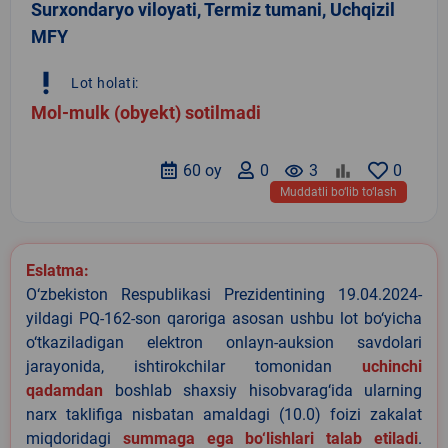
Surxondaryo viloyati, Termiz tumani, Uchqizil
MFY
priority_high
Lot holati:
Mol-mulk (obyekt) sotilmadi
60 oy
0
remove_red_eye
3
0
Muddatli bo‘lib to‘lash
Eslatma:
O‘zbekiston Respublikasi Prezidentining 19.04.2024-
yildagi PQ-162-son qaroriga asosan ushbu lot bo‘yicha
o‘tkaziladigan elektron onlayn-auksion savdolari
jarayonida, ishtirokchilar tomonidan
uchinchi
qadamdan
boshlab shaxsiy hisobvarag‘ida ularning
narx taklifiga nisbatan amaldagi (10.0) foizi zakalat
miqdoridagi
summaga ega bo‘lishlari talab etiladi
.