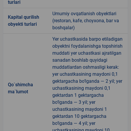
turlari
Umumiy ovqatlanish obyektlari
Kapital qurilish
(restoran, kafe, choyxona, bar va
obyekti turlari
boshqalar)
Yer uchastkasida barpo etiladigan
obyektni foydalanishga topshirish
muddati yer uchastkasi ajratilgan
sanadan boshlab quyidagi
muddatlardan oshmasligi kerak:
yer uchastkasining maydoni 0,1
gektargacha bo‘lganda — 2 yil; yer
Qo`shimcha
uchastkasining maydoni 0,1
ma`lumot
gektardan 1 gektargacha
bo‘lganda — 3 yil; yer
uchastkasining maydoni 1
gektardan 10 gektargacha
bo‘lganda — 4 yil; yer
uchastkasining maydoni 10