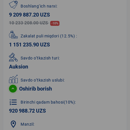
Boshlang‘ich narxi:
9 209 887.20 UZS
10 233 208.00 UZS
-10%
Zakalat puli miqdori
(12.5%)
:
1 151 235.90 UZS
Savdo o‘tkazish turi:
Auksion
Savdo o‘tkazish uslubi:
Oshirib borish
format_list_numbered
Birinchi qadam bahosi(10%):
920 988.72 UZS
location_on
Manzil: