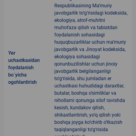
Respublikasining Ma’muriy
javobgarlik to‘g‘risidagi kodeksida,
ekologiya, atrof-muhitni
muhofaza qilish va tabiatdan
foydalanish sohasidagi
huquqbuzarliklar uchun ma’muriy
javobgarlik va Jinoyat kodeksida,
Yer
ekologiya sohasidagi
uchastkasidan
qonunbuzilishlar uchun jinoiy
foydalanish
javobgarlik belgilanganligi
bo`yicha
to‘g‘risida, shu jumladan er
ogohlantirish
uchastkasi huhudidagi daraxtlar,
butalar, boshqa o‘simliklar va
nihollarni qonunga xilof ravishda
kesish, kundakov qilish,
shikastlantirish, yo‘q qilish yoki
boshqa joyga ko‘chirib o‘tkazish
taqiqlanganligi to‘g‘risida