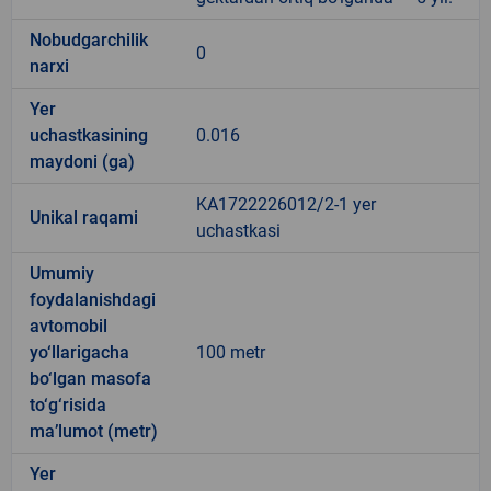
Nobudgarchilik
0
narxi
Yer
uchastkasining
0.016
maydoni (ga)
KA1722226012/2-1 yer
Unikal raqami
uchastkasi
Umumiy
foydalanishdagi
avtomobil
yo‘llarigacha
100 metr
bo‘lgan masofa
to‘g‘risida
ma’lumot (metr)
Yer