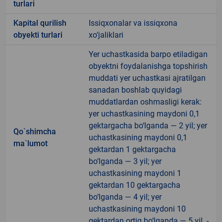
turlari
Kapital qurilish
Issiqxonalar va issiqxona
obyekti turlari
xo‘jaliklari
Yer uchastkasida barpo etiladigan
obyektni foydalanishga topshirish
muddati yer uchastkasi ajratilgan
sanadan boshlab quyidagi
muddatlardan oshmasligi kerak:
yer uchastkasining maydoni 0,1
gektargacha bo‘lganda — 2 yil; yer
Qo`shimcha
uchastkasining maydoni 0,1
ma`lumot
gektardan 1 gektargacha
bo‘lganda — 3 yil; yer
uchastkasining maydoni 1
gektardan 10 gektargacha
bo‘lganda — 4 yil; yer
uchastkasining maydoni 10
gektardan ortiq bo‘lganda — 5 yil. -