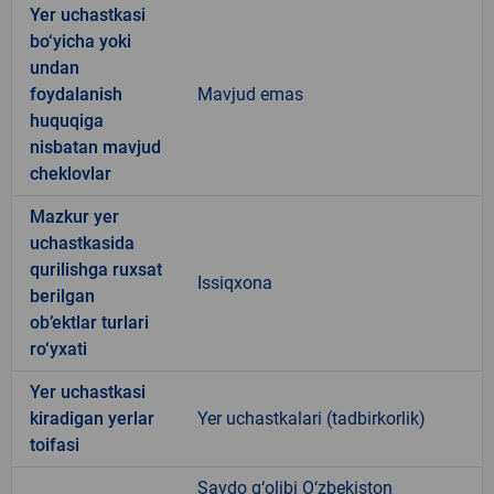
Yer uchastkasi
bo‘yicha yoki
undan
foydalanish
Mavjud emas
huquqiga
nisbatan mavjud
cheklovlar
Mazkur yer
uchastkasida
qurilishga ruxsat
Issiqxona
berilgan
ob’ektlar turlari
ro‘yxati
Yer uchastkasi
kiradigan yerlar
Yer uchastkalari (tadbirkorlik)
toifasi
Savdo g‘olibi O‘zbekiston