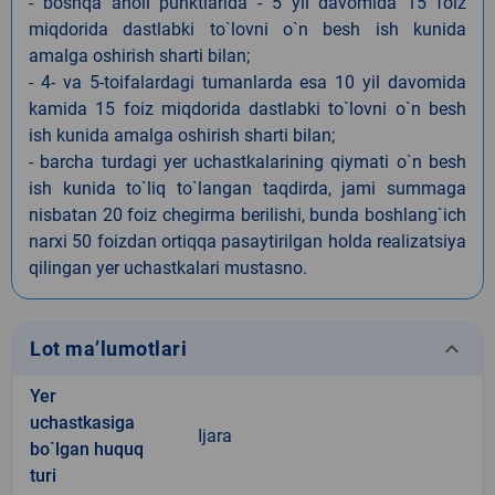
- boshqa aholi punktlarida - 5 yil davomida 15 foiz
miqdorida dastlabki to`lovni o`n besh ish kunida
amalga oshirish sharti bilan;
- 4- va 5-toifalardagi tumanlarda esa 10 yil davomida
kamida 15 foiz miqdorida dastlabki to`lovni o`n besh
ish kunida amalga oshirish sharti bilan;
- barcha turdagi yer uchastkalarining qiymati o`n besh
ish kunida to`liq to`langan taqdirda, jami summaga
nisbatan 20 foiz chegirma berilishi, bunda boshlang`ich
narxi 50 foizdan ortiqqa pasaytirilgan holda realizatsiya
qilingan yer uchastkalari mustasno.
keyboard_arrow_down
Lot ma’lumotlari
Yer
uchastkasiga
Ijara
bo`lgan huquq
turi