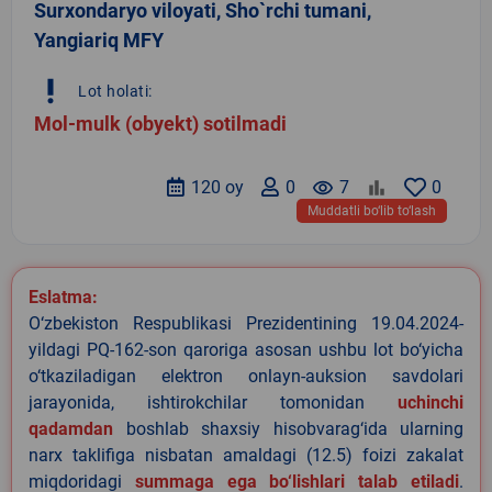
Surxondaryo viloyati, Sho`rchi tumani,
Yangiariq MFY
priority_high
Lot holati:
Mol-mulk (obyekt) sotilmadi
120 oy
0
remove_red_eye
7
0
Muddatli bo‘lib to‘lash
Eslatma:
O‘zbekiston Respublikasi Prezidentining 19.04.2024-
yildagi PQ-162-son qaroriga asosan ushbu lot bo‘yicha
o‘tkaziladigan elektron onlayn-auksion savdolari
jarayonida, ishtirokchilar tomonidan
uchinchi
qadamdan
boshlab shaxsiy hisobvarag‘ida ularning
narx taklifiga nisbatan amaldagi (12.5) foizi zakalat
miqdoridagi
summaga ega bo‘lishlari talab etiladi
.