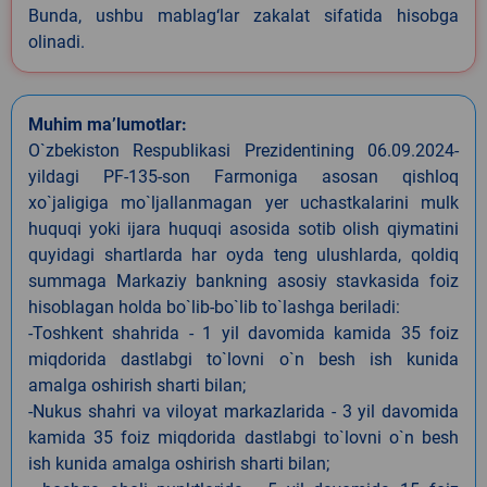
Bunda, ushbu mablag‘lar zakalat sifatida hisobga
olinadi.
Muhim ma’lumotlar:
O`zbekiston Respublikasi Prezidentining 06.09.2024-
yildagi PF-135-son Farmoniga asosan qishloq
xo`jaligiga mo`ljallanmagan yer uchastkalarini mulk
huquqi yoki ijara huquqi asosida sotib olish qiymatini
quyidagi shartlarda har oyda teng ulushlarda, qoldiq
summaga Markaziy bankning asosiy stavkasida foiz
hisoblagan holda bo`lib-bo`lib to`lashga beriladi:
-Toshkent shahrida - 1 yil davomida kamida 35 foiz
miqdorida dastlabgi to`lovni o`n besh ish kunida
amalga oshirish sharti bilan;
-Nukus shahri va viloyat markazlarida - 3 yil davomida
kamida 35 foiz miqdorida dastlabgi to`lovni o`n besh
ish kunida amalga oshirish sharti bilan;