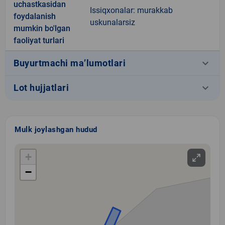
uchastkasidan
Issiqxonalar: murakkab
foydalanish
uskunalarsiz
mumkin bo'lgan
faoliyat turlari
keyboard_arrow_down
Buyurtmachi ma’lumotlari
keyboard_arrow_down
Lot hujjatlari
Mulk joylashgan hudud
+
−