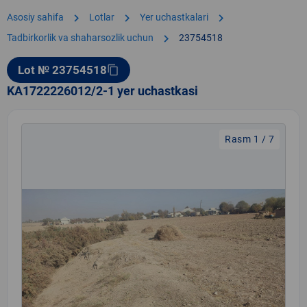
chevron_right
chevron_right
chevron_right
Asosiy sahifa
Lotlar
Yer uchastkalari
chevron_right
Tadbirkorlik va shaharsozlik uchun
23754518
Lot № 23754518
content_copy
KA1722226012/2-1 yer uchastkasi
Rasm 1 / 7