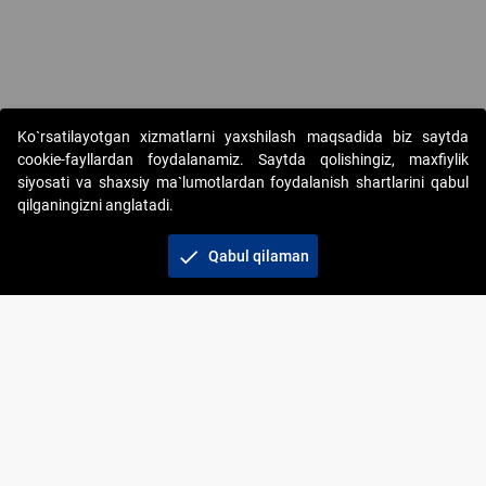
Ko`rsatilayotgan xizmatlarni yaxshilash maqsadida biz saytda
cookie-fayllardan foydalanamiz. Saytda qolishingiz, maxfiylik
siyosati va shaxsiy ma`lumotlardan foydalanish shartlarini qabul
qilganingizni anglatadi.
Copyright © 2017-2026. "Elektron onlayn-auksionlarni
tashkil etish" AJ. Barcha huquqlar himoyalangan
check
Qabul qilaman
To‘lov usullari