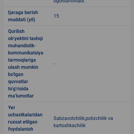
ogohlantiriladi.
Ijaraga berish
15
muddati (yil)
Qurilish
ob'yektini tashqi
muhandislik-
kommunikatsiya
tarmoqlariga
-
ulash mumkin
bo'lgan
quvvatlar
to'g'risida
ma'lumotlar
Yer
uchastkalaridan
Sabzavotchilik,polizchilik va
ruxsat etilgan
kartoshkachilik
foydalanish