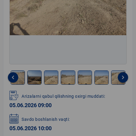
keyboard_arrow_left
keyboard_arrow_right
Item
1
Arizalarni qabul qilishning oxirgi muddati:
of
05.06.2026 09:00
7
Savdo boshlanish vaqti:
05.06.2026 10:00