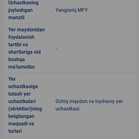
Uchastkaning
joylashgan
Yangiariq MFY
manzili
Yer maydonidan
foydalanish
tartibi va
-
shartlariga oid
boshqa
ma’lumotlar
Yer
uchastkasiga
tutash yer
uchastkalari
Ochiq maydon va loyihaviy yer
(ob’ektlari)ning
uchastkasi
belgilangan
maqsadi va
turlari