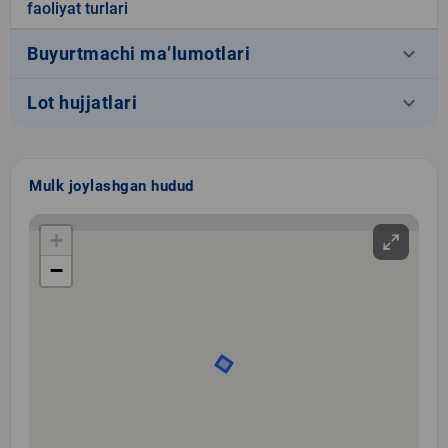
faoliyat turlari
keyboard_arrow_down
Buyurtmachi ma’lumotlari
keyboard_arrow_down
Lot hujjatlari
Mulk joylashgan hudud
+
−