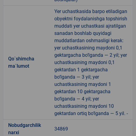
Yer uchastkasida barpo etiladigan
obyektni foydalanishga topshirish
muddati yer uchastkasi ajratilgan
sanadan boshlab quyidagi
muddatlardan oshmasligi kerak:
yer uchastkasining maydoni 0,1
gektargacha bo‘lganda — 2 yil; yer
Qo`shimcha
uchastkasining maydoni 0,1
ma`lumot
gektardan 1 gektargacha
bo‘lganda — 3 yil; yer
uchastkasining maydoni 1
gektardan 10 gektargacha
bo‘lganda — 4 yil; yer
uchastkasining maydoni 10
gektardan ortiq bo‘lganda — 5 yil. -
Nobudgarchilik
34869
narxi