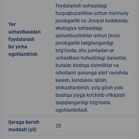
foydalanish sohasidagi
huquqbuzarliklar uchun ma’muriy
javobgarlik va Jinoyat kodeksida,
Yer
ekologiya sohasidagi
uchastkasidan
qonunbuzilishlar uchun jinoiy
foydalanish
javobgarlik belgilanganligi
bo`yicha
to‘g‘risida, shu jumladan er
ogohlantirish
uchastkasi huhudidagi daraxtlar,
butalar, boshqa o‘simliklar va
nihollarni qonunga xilof ravishda
kesish, kundakov qilish,
shikastlantirish, yo‘q qilish yoki
boshqa joyga ko‘chirib o‘tkazish
taqiqlanganligi to‘g‘risida
ogohlantiriladi.
Ijaraga berish
20
muddati (yil)