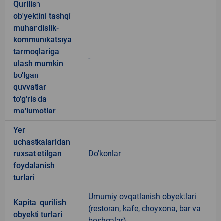
Qurilish
ob'yektini tashqi
muhandislik-
kommunikatsiya
tarmoqlariga
-
ulash mumkin
bo'lgan
quvvatlar
to'g'risida
ma'lumotlar
Yer
uchastkalaridan
ruxsat etilgan
Do'konlar
foydalanish
turlari
Umumiy ovqatlanish obyektlari
Kapital qurilish
(restoran, kafe, choyxona, bar va
obyekti turlari
boshqalar)