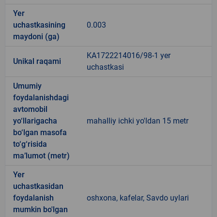
Yer
uchastkasining
0.003
maydoni (ga)
KA1722214016/98-1 yer
Unikal raqami
uchastkasi
Umumiy
foydalanishdagi
avtomobil
yo‘llarigacha
mahalliy ichki yo'ldan 15 metr
bo‘lgan masofa
to‘g‘risida
ma’lumot (metr)
Yer
uchastkasidan
foydalanish
oshxona, kafelar, Savdo uylari
mumkin bo'lgan