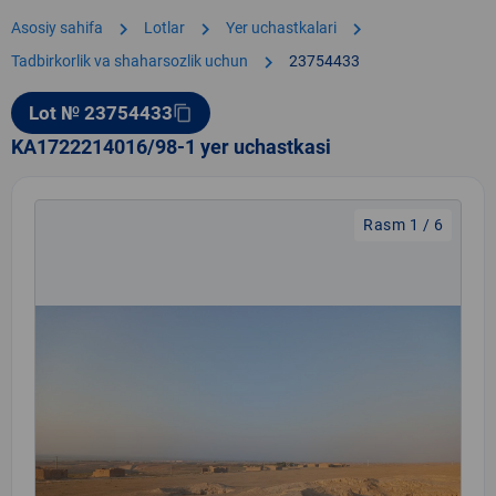
chevron_right
chevron_right
chevron_right
Asosiy sahifa
Lotlar
Yer uchastkalari
chevron_right
Tadbirkorlik va shaharsozlik uchun
23754433
Lot № 23754433
content_copy
KA1722214016/98-1 yer uchastkasi
Rasm 1 / 6