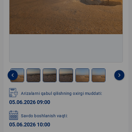
keyboard_arrow_left
keyboard_arrow_right
Item
1
Arizalarni qabul qilishning oxirgi muddati:
of
05.06.2026 09:00
6
Savdo boshlanish vaqti:
05.06.2026 10:00