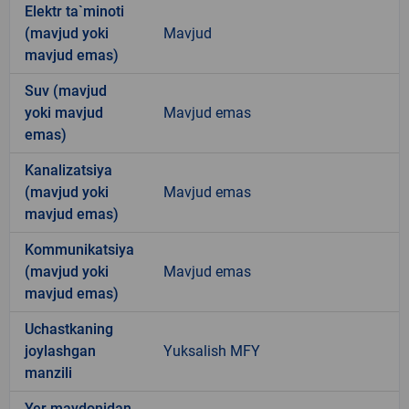
Elektr ta`minoti
(mavjud yoki
Mavjud
mavjud emas)
Suv (mavjud
yoki mavjud
Mavjud emas
emas)
Kanalizatsiya
(mavjud yoki
Mavjud emas
mavjud emas)
Kommunikatsiya
(mavjud yoki
Mavjud emas
mavjud emas)
Uchastkaning
joylashgan
Yuksalish MFY
manzili
Yer maydonidan