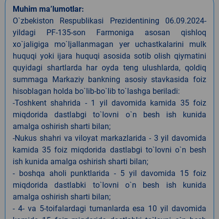
Muhim ma’lumotlar:
O`zbekiston Respublikasi Prezidentining 06.09.2024-
yildagi PF-135-son Farmoniga asosan qishloq
xo`jaligiga mo`ljallanmagan yer uchastkalarini mulk
huquqi yoki ijara huquqi asosida sotib olish qiymatini
quyidagi shartlarda har oyda teng ulushlarda, qoldiq
summaga Markaziy bankning asosiy stavkasida foiz
hisoblagan holda bo`lib-bo`lib to`lashga beriladi:
-Toshkent shahrida - 1 yil davomida kamida 35 foiz
miqdorida dastlabgi to`lovni o`n besh ish kunida
amalga oshirish sharti bilan;
-Nukus shahri va viloyat markazlarida - 3 yil davomida
kamida 35 foiz miqdorida dastlabgi to`lovni o`n besh
ish kunida amalga oshirish sharti bilan;
- boshqa aholi punktlarida - 5 yil davomida 15 foiz
miqdorida dastlabki to`lovni o`n besh ish kunida
amalga oshirish sharti bilan;
- 4- va 5-toifalardagi tumanlarda esa 10 yil davomida