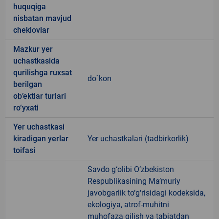
huquqiga
nisbatan mavjud
cheklovlar
Mazkur yer
uchastkasida
qurilishga ruxsat
do`kon
berilgan
ob’ektlar turlari
ro‘yxati
Yer uchastkasi
kiradigan yerlar
Yer uchastkalari (tadbirkorlik)
toifasi
Savdo g‘olibi O‘zbekiston
Respublikasining Ma’muriy
javobgarlik to‘g‘risidagi kodeksida,
ekologiya, atrof-muhitni
muhofaza qilish va tabiatdan