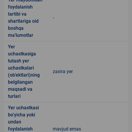
foydalanish
tartibi va
-
shartlariga oid
boshqa
ma’lumotlar
Yer
uchastkasiga
tutash yer
uchastkalari
zaxira yer
(ob’ektlari)ning
belgilangan
maqsadi va
turlari
Yer uchastkasi
bo‘yicha yoki
undan
foydalanish
mavjud emas