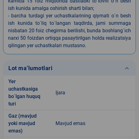
kamida 15 foiz miqdorida dastlabki to`lovni o`n besh
ish kunida amalga oshirish sharti bilan;
- barcha turdagi yer uchastkalarining qiymati o`n besh
ish kunida to`liq to`langan taqdirda, jami summaga
nisbatan 20 foiz chegirma berilishi, bunda boshlang`ich
narxi 50 foizdan ortiqqa pasaytirilgan holda realizatsiya
qilingan yer uchastkalari mustasno.
keyboard_arrow_down
Lot ma’lumotlari
Yer
uchastkasiga
Ijara
bo`lgan huquq
turi
Gaz (mavjud
yoki mavjud
Mavjud emas
emas)