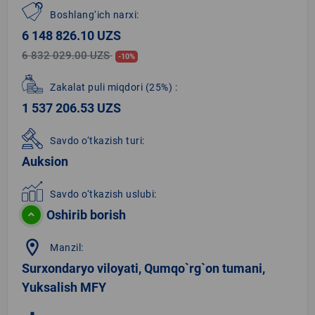
Boshlang‘ich narxi:
6 148 826.10 UZS
6 832 029.00 UZS
-10%
Zakalat puli miqdori
(25%)
:
1 537 206.53 UZS
Savdo o‘tkazish turi:
Auksion
Savdo o‘tkazish uslubi:
Oshirib borish
location_on
Manzil:
Surxondaryo viloyati, Qumqo`rg`on tumani,
Yuksalish MFY