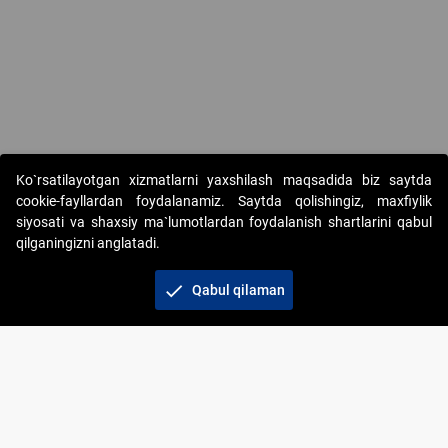
Copyright © 2017-2026. "Elektron onlayn-auksionlarni tashkil etish"
Ko`rsatilayotgan xizmatlarni yaxshilash maqsadida biz saytda
AJ. Barcha huquqlar himoyalangan
cookie-fayllardan foydalanamiz. Saytda qolishingiz, maxfiylik
siyosati va shaxsiy ma`lumotlardan foydalanish shartlarini qabul
qilganingizni anglatadi.
check
Qabul qilaman
+998 71 202-21-11
Veb-saytdagi axborot materiallaridan boshqa
shaxslar foydalanganda jamiyatning korporativ veb-
saytiga majburiy havolalar ko‘rsatilishi kerak