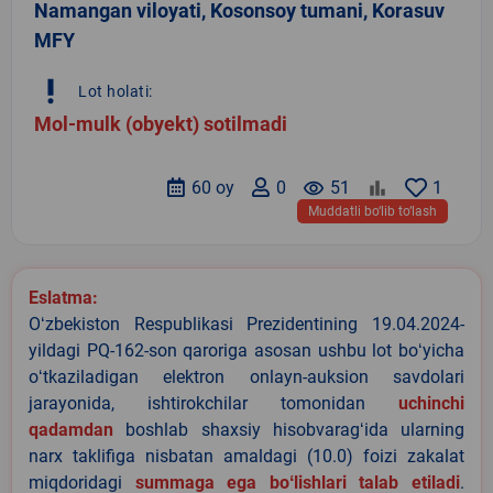
Namangan viloyati, Kosonsoy tumani, Korasuv
MFY
priority_high
Lot holati:
Mol-mulk (obyekt) sotilmadi
60 oy
0
remove_red_eye
51
1
Muddatli bo‘lib to‘lash
Eslatma:
Oʻzbekiston Respublikasi Prezidentining 19.04.2024-
yildagi PQ-162-son qaroriga asosan ushbu lot boʻyicha
oʻtkaziladigan elektron onlayn-auksion savdolari
jarayonida, ishtirokchilar tomonidan
uchinchi
qadamdan
boshlab shaxsiy hisobvaragʻida ularning
narx taklifiga nisbatan amaldagi (10.0) foizi zakalat
miqdoridagi
summaga ega boʻlishlari talab etiladi
.