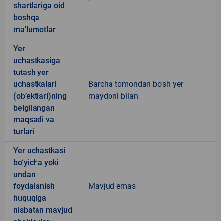
shartlariga oid
boshqa
ma’lumotlar
Yer
uchastkasiga
tutash yer
uchastkalari
Barcha tomondan bo'sh yer
(ob’ektlari)ning
maydoni bilan
belgilangan
maqsadi va
turlari
Yer uchastkasi
bo‘yicha yoki
undan
foydalanish
Mavjud emas
huquqiga
nisbatan mavjud