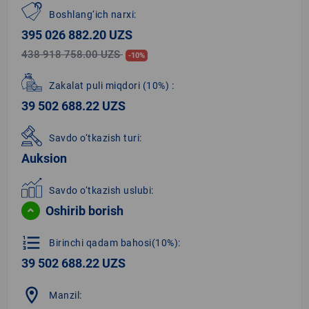
Boshlang‘ich narxi:
395 026 882.20 UZS
438 918 758.00 UZS
-10%
Zakalat puli miqdori
(10%)
:
39 502 688.22 UZS
Savdo o‘tkazish turi:
Auksion
Savdo o‘tkazish uslubi:
Oshirib borish
format_list_numbered
Birinchi qadam bahosi(10%):
39 502 688.22 UZS
location_on
Manzil: