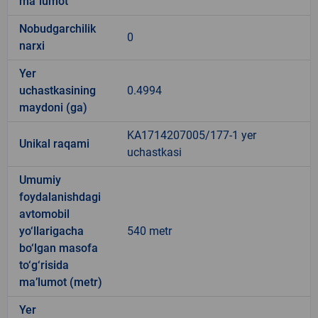
ma`lumot
Nobudgarchilik
0
narxi
Yer
uchastkasining
0.4994
maydoni (ga)
KA1714207005/177-1 yer
Unikal raqami
uchastkasi
Umumiy
foydalanishdagi
avtomobil
yo‘llarigacha
540 metr
bo‘lgan masofa
to‘g‘risida
ma’lumot (metr)
Yer