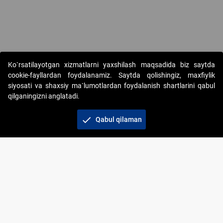
Ko`rsatilayotgan xizmatlarni yaxshilash maqsadida biz saytda
cookie-fayllardan foydalanamiz. Saytda qolishingiz, maxfiylik
siyosati va shaxsiy ma`lumotlardan foydalanish shartlarini qabul
qilganingizni anglatadi.
Copyright © 2017-2026. "Elektron onlayn-auksionlarni
tashkil etish" AJ. Barcha huquqlar himoyalangan
check
Qabul qilaman
To‘lov usullari