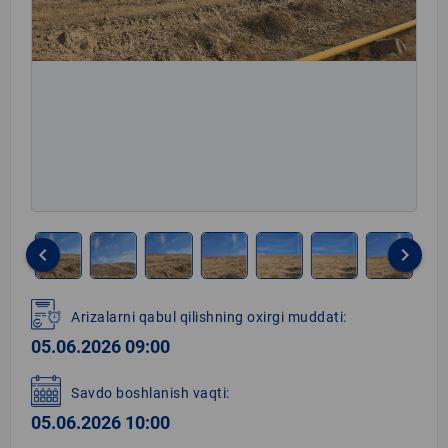
keyboard_arrow_left
keyboard_arrow_right
Item
1
Arizalarni qabul qilishning oxirgi muddati:
of
05.06.2026 09:00
8
Savdo boshlanish vaqti:
05.06.2026 10:00