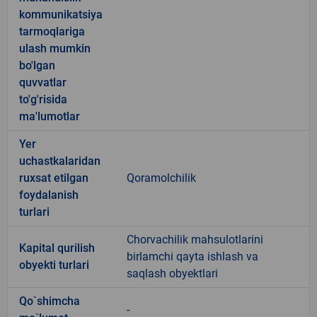
kommunikatsiya
tarmoqlariga
ulash mumkin
bo'lgan
quvvatlar
to'g'risida
ma'lumotlar
Yer
uchastkalaridan
ruxsat etilgan
Qoramolchilik
foydalanish
turlari
Chorvachilik mahsulotlarini
Kapital qurilish
birlamchi qayta ishlash va
obyekti turlari
saqlash obyektlari
Qo`shimcha
-