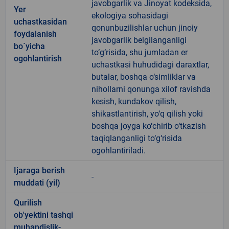
javobgarlik va Jinoyat kodeksida,
Yer
ekologiya sohasidagi
uchastkasidan
qonunbuzilishlar uchun jinoiy
foydalanish
javobgarlik belgilanganligi
bo`yicha
to‘g‘risida, shu jumladan er
ogohlantirish
uchastkasi huhudidagi daraxtlar,
butalar, boshqa o‘simliklar va
nihollarni qonunga xilof ravishda
kesish, kundakov qilish,
shikastlantirish, yo‘q qilish yoki
boshqa joyga ko‘chirib o‘tkazish
taqiqlanganligi to‘g‘risida
ogohlantiriladi.
Ijaraga berish
-
muddati (yil)
Qurilish
ob'yektini tashqi
muhandislik-