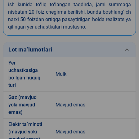
ish kunida toʻliq toʻlangan taqdirda, jami summaga
nisbatan 20 foiz chegirma berilishi, bunda boshlangʻich
narxi 50 foizdan ortiqqa pasaytirilgan holda realizatsiya
qilingan yer uchastkalari mustasno.
keyboard_arrow_down
Lot ma’lumotlari
Yer
uchastkasiga
Mulk
bo`lgan huquq
turi
Gaz (mavjud
yoki mavjud
Mavjud emas
emas)
Elektr ta`minoti
(mavjud yoki
Mavjud emas