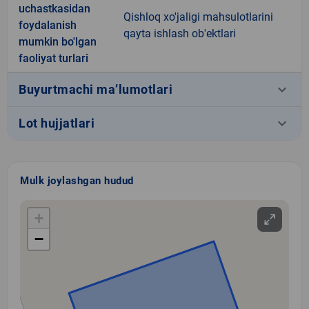
uchastkasidan
Qishloq xo'jaligi mahsulotlarini
foydalanish
qayta ishlash ob'ektlari
mumkin bo'lgan
faoliyat turlari
keyboard_arrow_down
Buyurtmachi ma’lumotlari
keyboard_arrow_down
Lot hujjatlari
Mulk joylashgan hudud
+
−