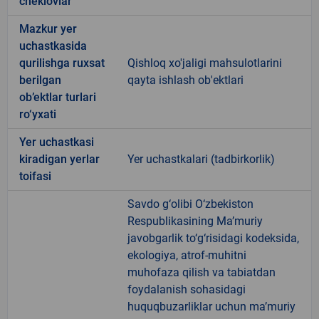
cheklovlar
Mazkur yer
uchastkasida
qurilishga ruxsat
Qishloq xo'jaligi mahsulotlarini
berilgan
qayta ishlash ob'ektlari
ob’ektlar turlari
ro‘yxati
Yer uchastkasi
kiradigan yerlar
Yer uchastkalari (tadbirkorlik)
toifasi
Savdo g‘olibi O‘zbekiston
Respublikasining Ma’muriy
javobgarlik to‘g‘risidagi kodeksida,
ekologiya, atrof-muhitni
muhofaza qilish va tabiatdan
foydalanish sohasidagi
huquqbuzarliklar uchun ma’muriy