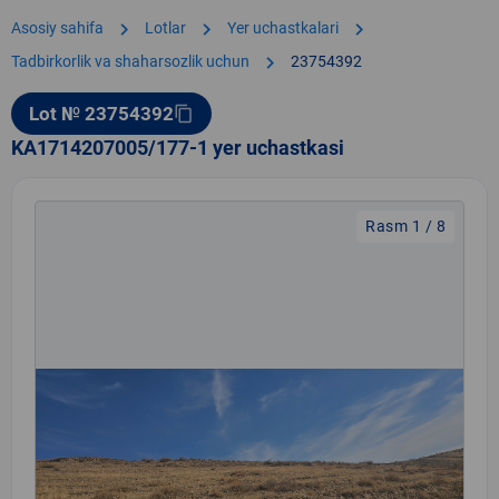
chevron_right
chevron_right
chevron_right
Asosiy sahifa
Lotlar
Yer uchastkalari
chevron_right
Tadbirkorlik va shaharsozlik uchun
23754392
Lot № 23754392
content_copy
KA1714207005/177-1 yer uchastkasi
Rasm 1 / 8