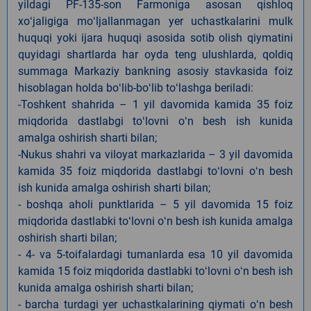
yildagi PF-135-son Farmoniga asosan qishloq
xoʻjaligiga moʻljallanmagan yer uchastkalarini mulk
huquqi yoki ijara huquqi asosida sotib olish qiymatini
quyidagi shartlarda har oyda teng ulushlarda, qoldiq
summaga Markaziy bankning asosiy stavkasida foiz
hisoblagan holda boʻlib-boʻlib toʻlashga beriladi:
-Toshkent shahrida – 1 yil davomida kamida 35 foiz
miqdorida dastlabgi toʻlovni oʻn besh ish kunida
amalga oshirish sharti bilan;
-Nukus shahri va viloyat markazlarida – 3 yil davomida
kamida 35 foiz miqdorida dastlabgi toʻlovni oʻn besh
ish kunida amalga oshirish sharti bilan;
- boshqa aholi punktlarida – 5 yil davomida 15 foiz
miqdorida dastlabki toʻlovni oʻn besh ish kunida amalga
oshirish sharti bilan;
- 4- va 5-toifalardagi tumanlarda esa 10 yil davomida
kamida 15 foiz miqdorida dastlabki toʻlovni oʻn besh ish
kunida amalga oshirish sharti bilan;
- barcha turdagi yer uchastkalarining qiymati oʻn besh