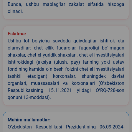
Bunda, ushbu mablagʻlar zakalat sifatida hisobga
olinadi.
Eslatma:
Ushbu lot boʻyicha savdoda quiydagilar ishtirok eta
olamydilar: chet ellik fuqarolar, fuqaroligi boʻlmagan
shaxslar, chet el yuridik shaxslari, chet el investitsiyalari
ishtirokidagi (aksiya (ulush, pay) larining yoki ustav
fondining kamida oʻn besh foizini chet el investitsiyalari
tashkil etadigan) korxonalar, shuningdek davlat
organlari, muassasalari va korxonalari (Oʻzbekiston
Respublikasining 15.11.2021 yildagi OʻRQ-728-son
qonuni 13-moddasi).
Muhim ma’lumotlar:
O‘zbekiston Respublikasi Prezidentining 06.09.2024-