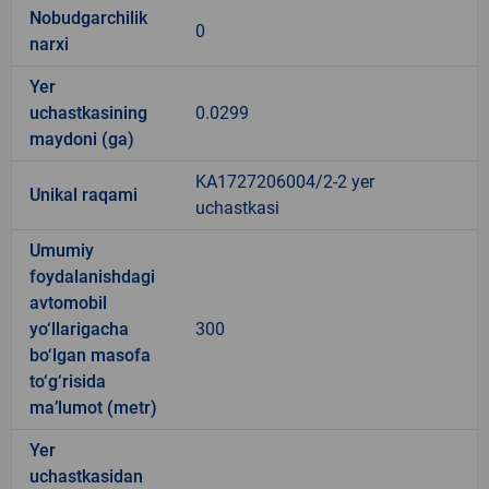
Nobudgarchilik
0
narxi
Yer
uchastkasining
0.0299
maydoni (ga)
KA1727206004/2-2 yer
Unikal raqami
uchastkasi
Umumiy
foydalanishdagi
avtomobil
yo‘llarigacha
300
bo‘lgan masofa
to‘g‘risida
ma’lumot (metr)
Yer
uchastkasidan