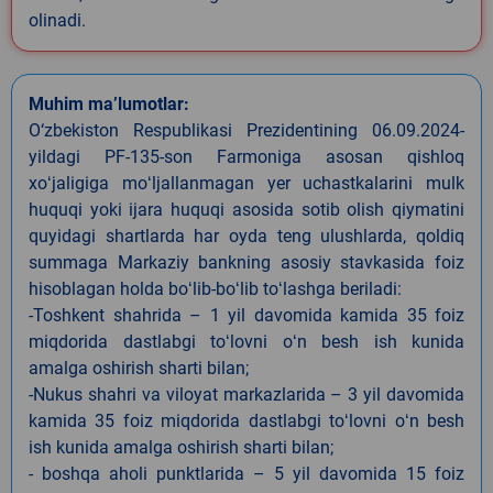
olinadi.
Muhim ma’lumotlar:
O‘zbekiston Respublikasi Prezidentining 06.09.2024-
yildagi PF-135-son Farmoniga asosan qishloq
xoʻjaligiga moʻljallanmagan yer uchastkalarini mulk
huquqi yoki ijara huquqi asosida sotib olish qiymatini
quyidagi shartlarda har oyda teng ulushlarda, qoldiq
summaga Markaziy bankning asosiy stavkasida foiz
hisoblagan holda boʻlib-boʻlib toʻlashga beriladi:
-Toshkent shahrida – 1 yil davomida kamida 35 foiz
miqdorida dastlabgi toʻlovni oʻn besh ish kunida
amalga oshirish sharti bilan;
-Nukus shahri va viloyat markazlarida – 3 yil davomida
kamida 35 foiz miqdorida dastlabgi toʻlovni oʻn besh
ish kunida amalga oshirish sharti bilan;
- boshqa aholi punktlarida – 5 yil davomida 15 foiz