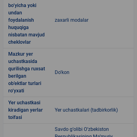
bo‘yicha yoki
undan
foydalanish
zaxarli modalar
huquqiga
nisbatan mavjud
cheklovlar
Mazkur yer
uchastkasida
qurilishga ruxsat
Do'kon
berilgan
ob’ektlar turlari
ro‘yxati
Yer uchastkasi
kiradigan yerlar
Yer uchastkalari (tadbirkorlik)
toifasi
Savdo g‘olibi O‘zbekiston
Respublikasining Ma’muriy