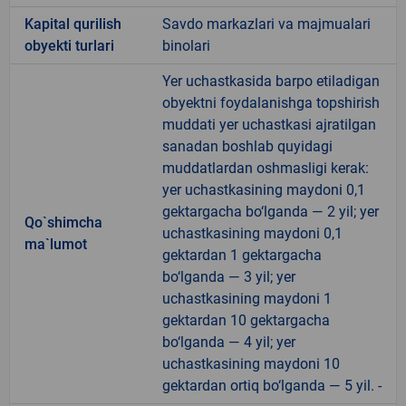
Kapital qurilish
Savdo markazlari va majmualari
obyekti turlari
binolari
Yer uchastkasida barpo etiladigan
obyektni foydalanishga topshirish
muddati yer uchastkasi ajratilgan
sanadan boshlab quyidagi
muddatlardan oshmasligi kerak:
yer uchastkasining maydoni 0,1
gektargacha bo‘lganda — 2 yil; yer
Qo`shimcha
uchastkasining maydoni 0,1
ma`lumot
gektardan 1 gektargacha
bo‘lganda — 3 yil; yer
uchastkasining maydoni 1
gektardan 10 gektargacha
bo‘lganda — 4 yil; yer
uchastkasining maydoni 10
gektardan ortiq bo‘lganda — 5 yil. -