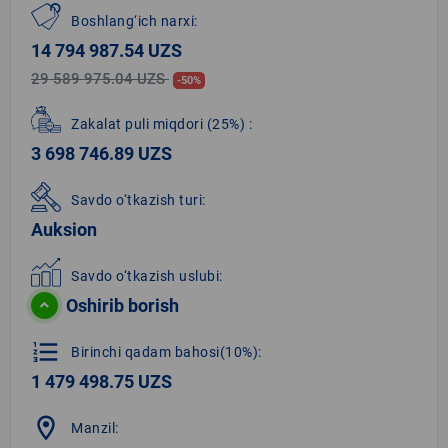
Boshlang‘ich narxi:
14 794 987.54 UZS
29 589 975.04 UZS
-50%
Zakalat puli miqdori
(25%)
:
3 698 746.89 UZS
Savdo o‘tkazish turi:
Auksion
Savdo o‘tkazish uslubi:
Oshirib borish
format_list_numbered
Birinchi qadam bahosi(10%):
1 479 498.75 UZS
location_on
Manzil: