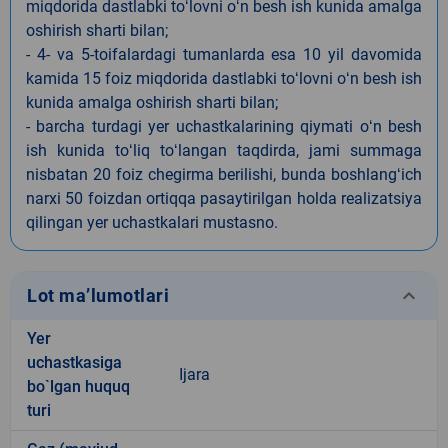
miqdorida dastlabki toʻlovni oʻn besh ish kunida amalga
oshirish sharti bilan;
- 4- va 5-toifalardagi tumanlarda esa 10 yil davomida
kamida 15 foiz miqdorida dastlabki toʻlovni oʻn besh ish
kunida amalga oshirish sharti bilan;
- barcha turdagi yer uchastkalarining qiymati oʻn besh
ish kunida toʻliq toʻlangan taqdirda, jami summaga
nisbatan 20 foiz chegirma berilishi, bunda boshlangʻich
narxi 50 foizdan ortiqqa pasaytirilgan holda realizatsiya
qilingan yer uchastkalari mustasno.
keyboard_arrow_down
Lot ma’lumotlari
Yer
uchastkasiga
Ijara
bo`lgan huquq
turi