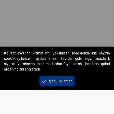
Copyright © 2017-2026. "Elektron onlayn-auksionlarni tashkil etish"
Ko`rsatilayotgan xizmatlarni yaxshilash maqsadida biz saytda
AJ. Barcha huquqlar himoyalangan
cookie-fayllardan foydalanamiz. Saytda qolishingiz, maxfiylik
siyosati va shaxsiy ma`lumotlardan foydalanish shartlarini qabul
qilganingizni anglatadi.
check
Qabul qilaman
+998 71 202-21-11
Veb-saytdagi axborot materiallaridan boshqa
shaxslar foydalanganda jamiyatning korporativ veb-
saytiga majburiy havolalar ko‘rsatilishi kerak