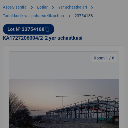
chevron_right
chevron_right
chevron_right
Asosiy sahifa
Lotlar
Yer uchastkalari
chevron_right
Tadbirkorlik va shaharsozlik uchun
23754188
Lot № 23754188
content_copy
KA1727206004/2-2 yer uchastkasi
Rasm 1 / 8