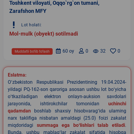
Toshkent viloyati, Oqqo`rg`on tumani,
Zarafshon MFY
priority_high
Lot holati:
Mol-mulk (obyekt) sotilmadi
60 oy
0
remove_red_eye
32
0
Muddatli bo‘lib to‘lash
Eslatma:
Oʻzbekiston Respublikasi Prezidentining 19.04.2024-
yildagi PQ-162-son qaroriga asosan ushbu lot boʻyicha
oʻtkaziladigan elektron onlayn-auksion savdolari
jarayonida, ishtirokchilar tomonidan
uchinchi
qadamdan
boshlab shaxsiy hisobvaragʻida ularning
narx taklifiga nisbatan amaldagi (25.0) foizi zakalat
miqdoridagi
summaga ega boʻlishlari talab etiladi
.
Bunda, ushbu mablagʻlar zakalat sifatida hisobga