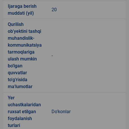
Ijaraga berish
20
muddati (yil)
Qurilish
ob'yektini tashqi
muhandislik-
kommunikatsiya
tarmoqlariga
-
ulash mumkin
bo'lgan
quvvatlar
to'g'risida
ma'lumotlar
Yer
uchastkalaridan
ruxsat etilgan
Do'konlar
foydalanish
turlari