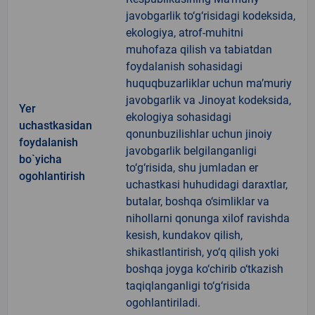
javobgarlik to‘g‘risidagi kodeksida,
ekologiya, atrof-muhitni
muhofaza qilish va tabiatdan
foydalanish sohasidagi
huquqbuzarliklar uchun ma’muriy
javobgarlik va Jinoyat kodeksida,
Yer
ekologiya sohasidagi
uchastkasidan
qonunbuzilishlar uchun jinoiy
foydalanish
javobgarlik belgilanganligi
bo`yicha
to‘g‘risida, shu jumladan er
ogohlantirish
uchastkasi huhudidagi daraxtlar,
butalar, boshqa o‘simliklar va
nihollarni qonunga xilof ravishda
kesish, kundakov qilish,
shikastlantirish, yo‘q qilish yoki
boshqa joyga ko‘chirib o‘tkazish
taqiqlanganligi to‘g‘risida
ogohlantiriladi.