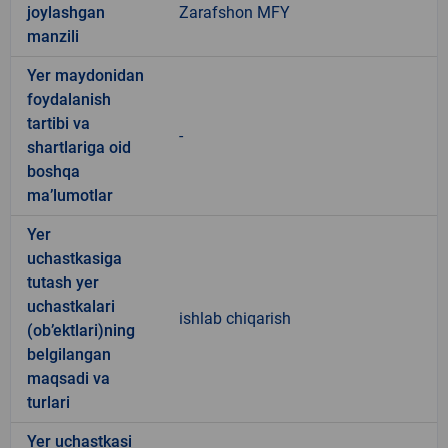
joylashgan
Zarafshon MFY
manzili
Yer maydonidan
foydalanish
tartibi va
-
shartlariga oid
boshqa
ma’lumotlar
Yer
uchastkasiga
tutash yer
uchastkalari
ishlab chiqarish
(ob’ektlari)ning
belgilangan
maqsadi va
turlari
Yer uchastkasi