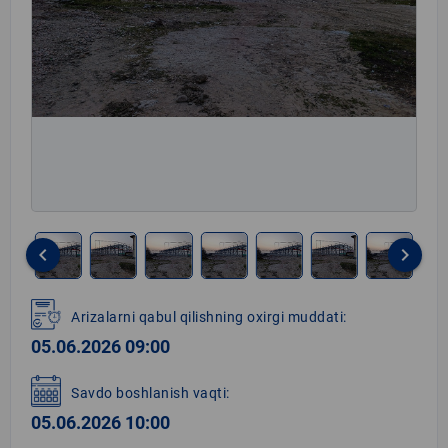
keyboard_arrow_left
keyboard_arrow_right
Item
1
Arizalarni qabul qilishning oxirgi muddati:
of
05.06.2026 09:00
8
Savdo boshlanish vaqti:
05.06.2026 10:00