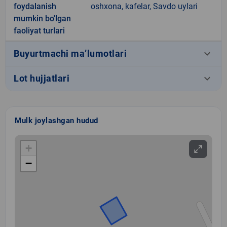
foydalanish
oshxona, kafelar, Savdo uylari
mumkin bo'lgan
faoliyat turlari
keyboard_arrow_down
Buyurtmachi ma’lumotlari
keyboard_arrow_down
Lot hujjatlari
Mulk joylashgan hudud
+
−