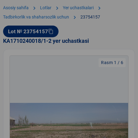
chevron_right
chevron_right
chevron_right
Asosiy sahifa
Lotlar
Yer uchastkalari
chevron_right
Tadbirkorlik va shaharsozlik uchun
23754157
Lot № 23754157
content_copy
KA1710240018/1-2 yer uchastkasi
Rasm 1 / 6