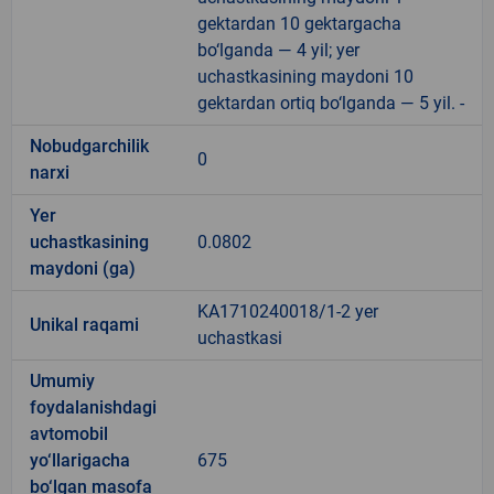
gektardan 10 gektargacha
bo‘lganda — 4 yil; yer
uchastkasining maydoni 10
gektardan ortiq bo‘lganda — 5 yil. -
Nobudgarchilik
0
narxi
Yer
uchastkasining
0.0802
maydoni (ga)
KA1710240018/1-2 yer
Unikal raqami
uchastkasi
Umumiy
foydalanishdagi
avtomobil
yo‘llarigacha
675
bo‘lgan masofa