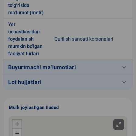
to‘g‘risida
ma’lumot (metr)
Yer
uchastkasidan
foydalanish
Qurilish sanoati korxonalari
mumkin bo'lgan
faoliyat turlari
keyboard_arrow_down
Buyurtmachi ma’lumotlari
keyboard_arrow_down
Lot hujjatlari
Mulk joylashgan hudud
+
−