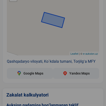
Leaflet
| ©
e-auksion.uz
Qashqadaryo viloyati, Ko`kdala tumani, Torjilgʻa MFY
Google Maps
Yandex Maps
Zakalat kalkulyatori
Auksion qadamiga bog‘lanmagan taklif