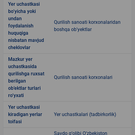
Yer uchastkasi
bo‘yicha yoki
undan
Qurilish sanoati korxonalaridan
foydalanish
boshqa ob'yektlar
huquqiga
nisbatan mavjud
cheklovlar
Mazkur yer
uchastkasida
qurilishga ruxsat
Qurilish sanoati korxonalari
berilgan
ob’ektlar turlari
ro‘yxati
Yer uchastkasi
kiradigan yerlar
Yer uchastkalari (tadbirkorlik)
toifasi
Savdo g‘olibi O‘zbekiston