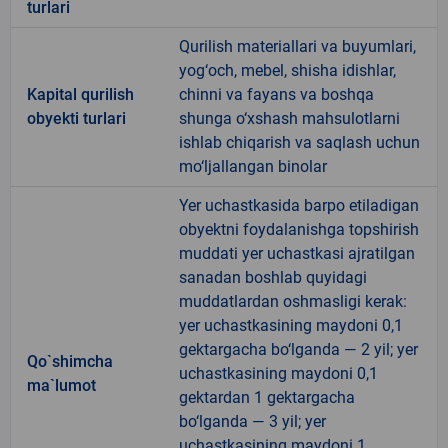
turlari
Qurilish materiallari va buyumlari,
yog‘och, mebel, shisha idishlar,
Kapital qurilish
chinni va fayans va boshqa
obyekti turlari
shunga o‘xshash mahsulotlarni
ishlab chiqarish va saqlash uchun
mo‘ljallangan binolar
Yer uchastkasida barpo etiladigan
obyektni foydalanishga topshirish
muddati yer uchastkasi ajratilgan
sanadan boshlab quyidagi
muddatlardan oshmasligi kerak:
yer uchastkasining maydoni 0,1
gektargacha bo‘lganda — 2 yil; yer
Qo`shimcha
uchastkasining maydoni 0,1
ma`lumot
gektardan 1 gektargacha
bo‘lganda — 3 yil; yer
uchastkasining maydoni 1