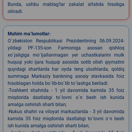
Bunda, ushbu mablag‘lar zakalat sifatida hisobga
olinadi.
Muhim ma’lumotlar:
O`zbekiston Respublikasi Prezidentining 06.09.2024-
yildagi PF-135-son Farmoniga asosan qishloq
xo`jaligiga mo`ljallanmagan yer uchastkalarini mulk
huquqi yoki ijara huquqi asosida sotib olish qiymatini
quyidagi shartlarda har oyda teng ulushlarda, qoldiq
summaga Markaziy bankning asosiy stavkasida foiz
hisoblagan holda bo`lib-bo`lib to`lashga beriladi:
-Toshkent shahrida - 1 yil davomida kamida 35 foiz
miqdorida dastlabgi to`lovni o`n besh ish kunida
amalga oshirish sharti bilan;
-Nukus shahri va viloyat markazlarida - 3 yil davomida
kamida 35 foiz miqdorida dastlabgi to`lovni o`n besh
ish kunida amalga oshirish sharti bilan;