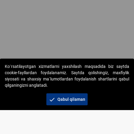
Ko`rsatilayotgan xizmatlarni yaxshilash maqsadida biz saytda
cookie-fayllardan foydalanamiz. Saytda qolishingiz, maxfiylik
siyosati va shaxsiy ma`lumotlardan foydalanish shartlarini qabul
qilganingizni anglatadi.
Copyright © 2017-2026. "Elektron onlayn-auksionlarni
tashkil etish" AJ. Barcha huquqlar himoyalangan
check
Qabul qilaman
To‘lov usullari