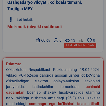
Qashqadaryo viloyati, Ko`kdala tumani,
Torjilgʻa MFY
priority_high
Lot holati:
Mol-mulk (obyekt) sotilmadi
60 oy
0
remove_red_eye
13
0
Muddatli bo‘lib to‘lash
Eslatma:
O‘zbekiston Respublikasi Prezidentining 19.04.2024-
yildagi PQ-162-son qaroriga asosan ushbu lot bo‘yicha
o‘tkaziladigan elektron onlayn-auksion savdolari
jarayonida, ishtirokchilar tomonidan
uchinchi
qadamdan
boshlab shaxsiy hisobvarag‘ida ularning
narx taklifiga nisbatan amaldagi (25.0) foizi zakalat
miqdoridagi
summaga ega bo‘lishlari talab etiladi
.