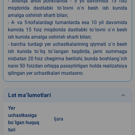
- boshqa aholi punktlarida - 5 yil davomida 15 foiz
miqdorida dastlabki to`lovni o`n besh ish kunida
amalga oshirish sharti bilan;
- 4- va 5-toifalardagi tumanlarda esa 10 yil davomida
kamida 15 foiz miqdorida dastlabki to`lovni o`n besh
ish kunida amalga oshirish sharti bilan;
- barcha turdagi yer uchastkalarining qiymati o`n besh
ish kunida to`liq to`langan taqdirda, jami summaga
nisbatan 20 foiz chegirma berilishi, bunda boshlang`ich
narxi 50 foizdan ortiqqa pasaytirilgan holda realizatsiya
qilingan yer uchastkalari mustasno.
keyboard_arrow_down
Lot ma’lumotlari
Yer
uchastkasiga
Ijara
bo`lgan huquq
turi