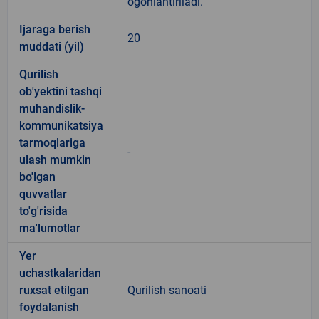
ogohlantiriladi.
Ijaraga berish
20
muddati (yil)
Qurilish
ob'yektini tashqi
muhandislik-
kommunikatsiya
tarmoqlariga
-
ulash mumkin
bo'lgan
quvvatlar
to'g'risida
ma'lumotlar
Yer
uchastkalaridan
ruxsat etilgan
Qurilish sanoati
foydalanish