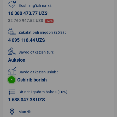
Boshlang‘ich narxi:
16 380 473.77 UZS
32 760 947.52 UZS
-50%
Zakalat puli miqdori
(25%)
:
4 095 118.44 UZS
Savdo o‘tkazish turi:
Auksion
Savdo o‘tkazish uslubi:
Oshirib borish
format_list_numbered
Birinchi qadam bahosi(10%):
1 638 047.38 UZS
location_on
Manzil: