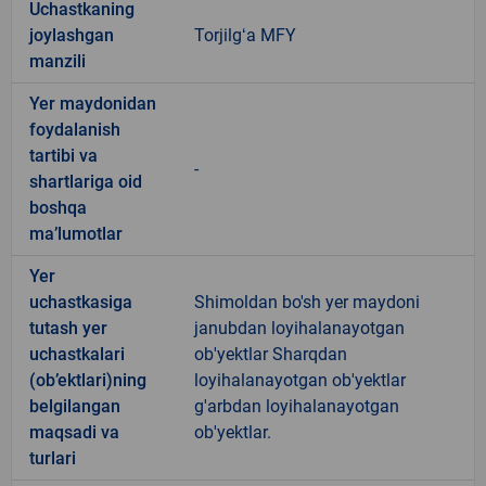
Uchastkaning
joylashgan
Torjilgʻa MFY
manzili
Yer maydonidan
foydalanish
tartibi va
-
shartlariga oid
boshqa
ma’lumotlar
Yer
uchastkasiga
Shimoldan bo'sh yer maydoni
tutash yer
janubdan loyihalanayotgan
uchastkalari
ob'yektlar Sharqdan
(ob’ektlari)ning
loyihalanayotgan ob'yektlar
belgilangan
g'arbdan loyihalanayotgan
maqsadi va
ob'yektlar.
turlari