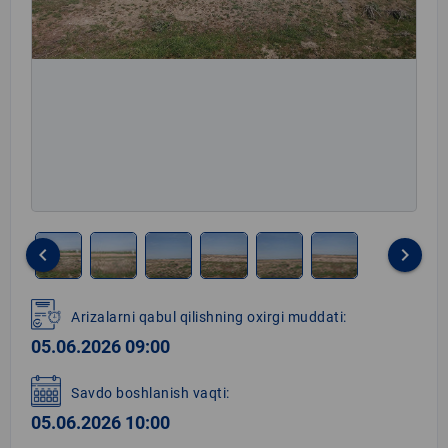
keyboard_arrow_left
keyboard_arrow_right
Item
1
Arizalarni qabul qilishning oxirgi muddati:
of
05.06.2026 09:00
6
Savdo boshlanish vaqti:
05.06.2026 10:00