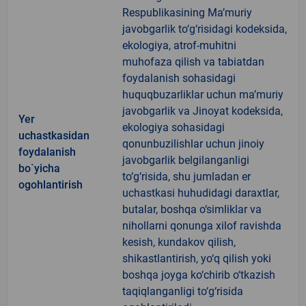
Respublikasining Ma’muriy
javobgarlik to‘g‘risidagi kodeksida,
ekologiya, atrof-muhitni
muhofaza qilish va tabiatdan
foydalanish sohasidagi
huquqbuzarliklar uchun ma’muriy
javobgarlik va Jinoyat kodeksida,
Yer
ekologiya sohasidagi
uchastkasidan
qonunbuzilishlar uchun jinoiy
foydalanish
javobgarlik belgilanganligi
bo`yicha
to‘g‘risida, shu jumladan er
ogohlantirish
uchastkasi huhudidagi daraxtlar,
butalar, boshqa o‘simliklar va
nihollarni qonunga xilof ravishda
kesish, kundakov qilish,
shikastlantirish, yo‘q qilish yoki
boshqa joyga ko‘chirib o‘tkazish
taqiqlanganligi to‘g‘risida