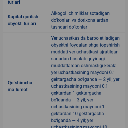
turlari
Alkogol ichimliklar sotadigan
Kapital qurilish
do‘konlari va dorixonalardan
obyekti turlari
tashqari do‘konlar
Yer uchastkasida barpo etiladigan
obyektni foydalanishga topshirish
muddati yer uchastkasi ajratilgan
sanadan boshlab quyidagi
muddatlardan oshmasligi kerak:
yer uchastkasining maydoni 0,1
gektargacha bo‘lganda — 2 yil; yer
Qo`shimcha
uchastkasining maydoni 0,1
ma`lumot
gektardan 1 gektargacha
bo‘lganda — 3 yil; yer
uchastkasining maydoni 1
gektardan 10 gektargacha
bo‘lganda — 4 yil; yer
uchastkasining maydoni 10