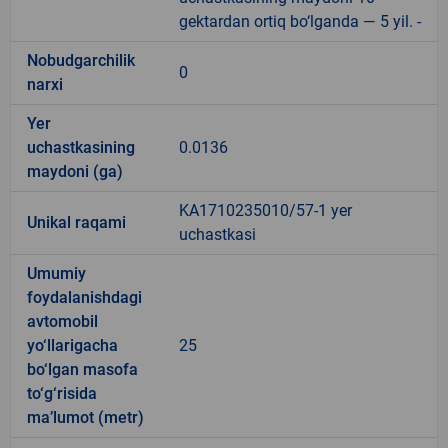
gektardan ortiq bo‘lganda — 5 yil. -
Nobudgarchilik
0
narxi
Yer
uchastkasining
0.0136
maydoni (ga)
KA1710235010/57-1 yer
Unikal raqami
uchastkasi
Umumiy
foydalanishdagi
avtomobil
yo‘llarigacha
25
bo‘lgan masofa
to‘g‘risida
ma’lumot (metr)