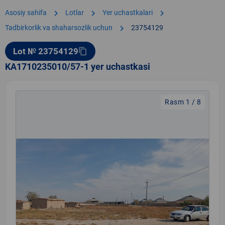
chevron_right
chevron_right
chevron_right
Asosiy sahifa
Lotlar
Yer uchastkalari
chevron_right
Tadbirkorlik va shaharsozlik uchun
23754129
Lot № 23754129
content_copy
KA1710235010/57-1 yer uchastkasi
Rasm 1 / 8