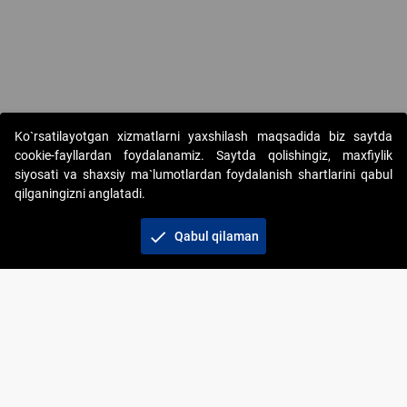
Ko`rsatilayotgan xizmatlarni yaxshilash maqsadida biz saytda
cookie-fayllardan foydalanamiz. Saytda qolishingiz, maxfiylik
siyosati va shaxsiy ma`lumotlardan foydalanish shartlarini qabul
qilganingizni anglatadi.
Copyright © 2017-2026. "Elektron onlayn-auksionlarni
tashkil etish" AJ. Barcha huquqlar himoyalangan
check
Qabul qilaman
To‘lov usullari