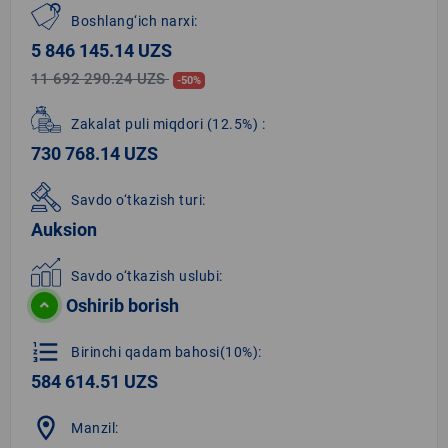
Boshlang‘ich narxi:
5 846 145.14 UZS
11 692 290.24 UZS
-50%
Zakalat puli miqdori
(12.5%)
:
730 768.14 UZS
Savdo o‘tkazish turi:
Auksion
Savdo o‘tkazish uslubi:
Oshirib borish
format_list_numbered
Birinchi qadam bahosi(10%):
584 614.51 UZS
location_on
Manzil: