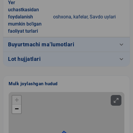
Yer
uchastkasidan
foydalanish
oshxona, kafelar, Savdo uylari
mumkin bo'lgan
faoliyat turlari
keyboard_arrow_down
Buyurtmachi ma’lumotlari
keyboard_arrow_down
Lot hujjatlari
Mulk joylashgan hudud
+
−