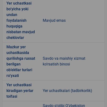
Yer uchastkasi
bo‘yicha yoki
undan
foydalanish
Mavjud emas
huquqiga
nisbatan mavjud
cheklovlar
Mazkur yer
uchastkasida
qurilishga ruxsat
Savdo va maishiy xizmat
berilgan
ko'rsatish binosi
ob’ektlar turlari
ro‘yxati
Yer uchastkasi
kiradigan yerlar
Yer uchastkalari (tadbirkorlik)
toifasi
Savdo g‘olibi O‘zbekiston