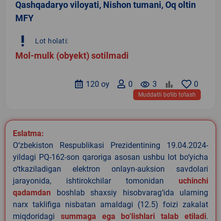
Qashqadaryo viloyati, Nishon tumani, Oq oltin
MFY
priority_high
Lot holati:
Mol-mulk (obyekt) sotilmadi
120 oy
0
remove_red_eye
3
0
Muddatli bo‘lib to‘lash
Eslatma:
O‘zbekiston Respublikasi Prezidentining 19.04.2024-
yildagi PQ-162-son qaroriga asosan ushbu lot bo‘yicha
o‘tkaziladigan elektron onlayn-auksion savdolari
jarayonida, ishtirokchilar tomonidan
uchinchi
qadamdan
boshlab shaxsiy hisobvarag‘ida ularning
narx taklifiga nisbatan amaldagi (12.5) foizi zakalat
miqdoridagi
summaga ega bo‘lishlari talab etiladi
.