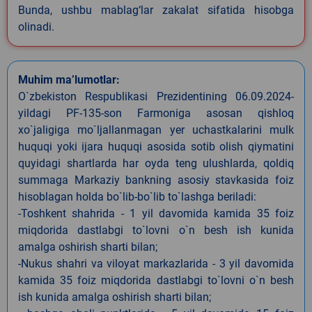
Bunda, ushbu mablag‘lar zakalat sifatida hisobga
olinadi.
Muhim ma’lumotlar:
O`zbekiston Respublikasi Prezidentining 06.09.2024-
yildagi PF-135-son Farmoniga asosan qishloq
xo`jaligiga mo`ljallanmagan yer uchastkalarini mulk
huquqi yoki ijara huquqi asosida sotib olish qiymatini
quyidagi shartlarda har oyda teng ulushlarda, qoldiq
summaga Markaziy bankning asosiy stavkasida foiz
hisoblagan holda bo`lib-bo`lib to`lashga beriladi:
-Toshkent shahrida - 1 yil davomida kamida 35 foiz
miqdorida dastlabgi to`lovni o`n besh ish kunida
amalga oshirish sharti bilan;
-Nukus shahri va viloyat markazlarida - 3 yil davomida
kamida 35 foiz miqdorida dastlabgi to`lovni o`n besh
ish kunida amalga oshirish sharti bilan;