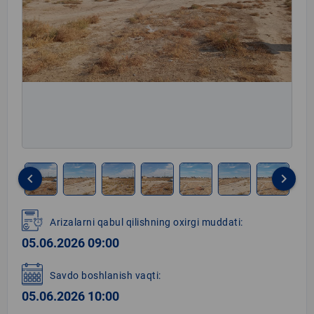
keyboard_arrow_left
keyboard_arrow_right
Item
1
Arizalarni qabul qilishning oxirgi muddati:
of
05.06.2026 09:00
8
Savdo boshlanish vaqti:
05.06.2026 10:00