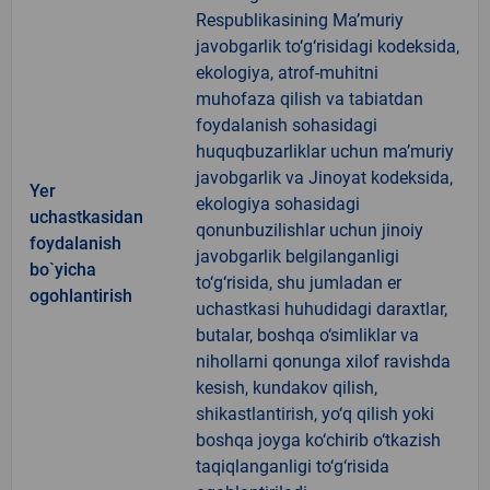
Respublikasining Ma’muriy
javobgarlik to‘g‘risidagi kodeksida,
ekologiya, atrof-muhitni
muhofaza qilish va tabiatdan
foydalanish sohasidagi
huquqbuzarliklar uchun ma’muriy
javobgarlik va Jinoyat kodeksida,
Yer
ekologiya sohasidagi
uchastkasidan
qonunbuzilishlar uchun jinoiy
foydalanish
javobgarlik belgilanganligi
bo`yicha
to‘g‘risida, shu jumladan er
ogohlantirish
uchastkasi huhudidagi daraxtlar,
butalar, boshqa o‘simliklar va
nihollarni qonunga xilof ravishda
kesish, kundakov qilish,
shikastlantirish, yo‘q qilish yoki
boshqa joyga ko‘chirib o‘tkazish
taqiqlanganligi to‘g‘risida