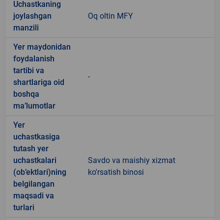
Uchastkaning
joylashgan
Oq oltin MFY
manzili
Yer maydonidan
foydalanish
tartibi va
-
shartlariga oid
boshqa
ma’lumotlar
Yer
uchastkasiga
tutash yer
uchastkalari
Savdo va maishiy xizmat
(ob’ektlari)ning
ko'rsatish binosi
belgilangan
maqsadi va
turlari