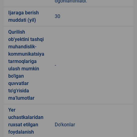
ogohlantiriladi.
Ijaraga berish
30
muddati (yil)
Qurilish
ob'yektini tashqi
muhandislik-
kommunikatsiya
tarmoqlariga
-
ulash mumkin
bo'lgan
quvvatlar
to'g'risida
ma'lumotlar
Yer
uchastkalaridan
ruxsat etilgan
Do'konlar
foydalanish