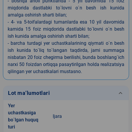
- boshqa aholi punktlarida - 5 yil davomida 15 foiz
miqdorida dastlabki to`lovni o`n besh ish kunida
amalga oshirish sharti bilan;
- 4- va 5-toifalardagi tumanlarda esa 10 yil davomida
kamida 15 foiz miqdorida dastlabki to`lovni o`n besh
ish kunida amalga oshirish sharti bilan;
- barcha turdagi yer uchastkalarining qiymati o`n besh
ish kunida to`liq to`langan taqdirda, jami summaga
nisbatan 20 foiz chegirma berilishi, bunda boshlang`ich
narxi 50 foizdan ortiqqa pasaytirilgan holda realizatsiya
qilingan yer uchastkalari mustasno.
keyboard_arrow_down
Lot ma’lumotlari
Yer
uchastkasiga
Ijara
bo`lgan huquq
turi