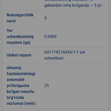
gektardan ortiq bo‘lganda — 5 yil. -
Nobudgarchilik
0
narxi
Yer
uchastkasining
0.0409
maydoni (ga)
KA1718216034/1-1 yer
Unikal raqami
uchastkasi
Umumiy
foydalanishdagi
avtomobil
yo‘llarigacha
25
bo‘lgan masofa
to‘g‘risida
ma’lumot (metr)