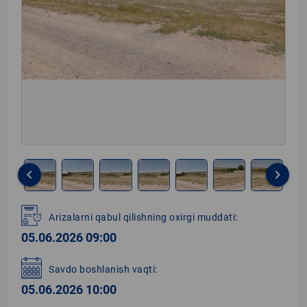
keyboard_arrow_left
keyboard_arrow_right
Item
1
Arizalarni qabul qilishning oxirgi muddati:
of
05.06.2026 09:00
8
Savdo boshlanish vaqti:
05.06.2026 10:00