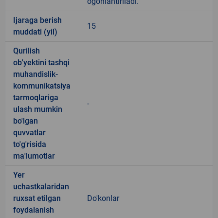
ogohlantiriladi.
Ijaraga berish
15
muddati (yil)
Qurilish
ob'yektini tashqi
muhandislik-
kommunikatsiya
tarmoqlariga
-
ulash mumkin
bo'lgan
quvvatlar
to'g'risida
ma'lumotlar
Yer
uchastkalaridan
ruxsat etilgan
Do'konlar
foydalanish