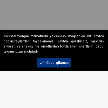
Ko`rsatilayotgan xizmatlarni yaxshilash maqsadida biz saytda
cookie-fayllardan foydalanamiz. Saytda qolishingiz, maxfiylik
siyosati va shaxsiy ma`lumotlardan foydalanish shartlarini qabul
qilganingizni anglatadi.
Copyright © 2017-2026. "Elektron onlayn-auksionlarni
tashkil etish" AJ. Barcha huquqlar himoyalangan
check
Qabul qilaman
To‘lov usullari