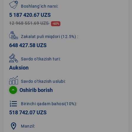
Boshlang‘ich narxi:
5 187 420.67 UZS
12 968 551.69 UZS
-60%
Zakalat puli miqdori
(12.5%)
:
648 427.58 UZS
Savdo o‘tkazish turi:
Auksion
Savdo o‘tkazish uslubi:
Oshirib borish
format_list_numbered
Birinchi qadam bahosi(10%):
518 742.07 UZS
location_on
Manzil: