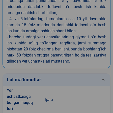
- boshqa aholi punktlarida - 5 yil davomida 15 foiz
miqdorida dastlabki to`lovni o`n besh ish kunida
amalga oshirish sharti bilan;
- 4- va 5-toifalardagi tumanlarda esa 10 yil davomida
kamida 15 foiz miqdorida dastlabki to`lovni o`n besh
ish kunida amalga oshirish sharti bilan;
- barcha turdagi yer uchastkalarining qiymati o`n besh
ish kunida to`liq to`langan taqdirda, jami summaga
nisbatan 20 foiz chegirma berilishi, bunda boshlang`ich
narxi 50 foizdan ortiqqa pasaytirilgan holda realizatsiya
qilingan yer uchastkalari mustasno.
keyboard_arrow_down
Lot ma’lumotlari
Yer
uchastkasiga
Ijara
bo`lgan huquq
turi