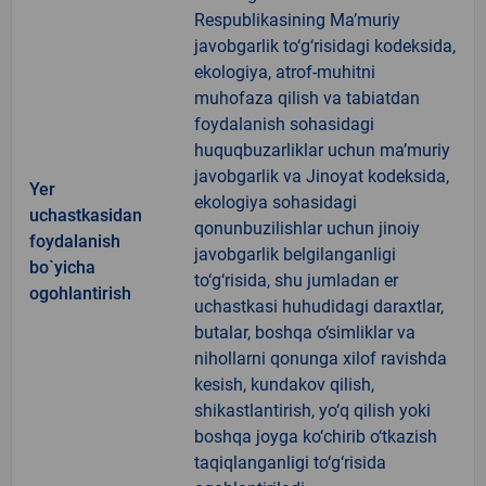
Respublikasining Ma’muriy
javobgarlik to‘g‘risidagi kodeksida,
ekologiya, atrof-muhitni
muhofaza qilish va tabiatdan
foydalanish sohasidagi
huquqbuzarliklar uchun ma’muriy
javobgarlik va Jinoyat kodeksida,
Yer
ekologiya sohasidagi
uchastkasidan
qonunbuzilishlar uchun jinoiy
foydalanish
javobgarlik belgilanganligi
bo`yicha
to‘g‘risida, shu jumladan er
ogohlantirish
uchastkasi huhudidagi daraxtlar,
butalar, boshqa o‘simliklar va
nihollarni qonunga xilof ravishda
kesish, kundakov qilish,
shikastlantirish, yo‘q qilish yoki
boshqa joyga ko‘chirib o‘tkazish
taqiqlanganligi to‘g‘risida