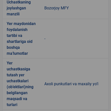
Uchastkaning
joylashgan
Bozorjoy MFY
manzili
Yer maydonidan
foydalanish
tartibi va
-
shartlariga oid
boshqa
ma’lumotlar
Yer
uchastkasiga
tutash yer
uchastkalari
Axoli punkutlari va maxaliy yo'l
(ob’ektlari)ning
belgilangan
maqsadi va
turlari