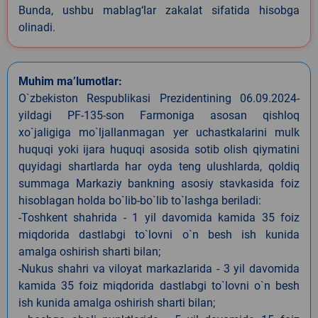
Bunda, ushbu mablag‘lar zakalat sifatida hisobga
olinadi.
Muhim ma’lumotlar:
O`zbekiston Respublikasi Prezidentining 06.09.2024-
yildagi PF-135-son Farmoniga asosan qishloq
xo`jaligiga mo`ljallanmagan yer uchastkalarini mulk
huquqi yoki ijara huquqi asosida sotib olish qiymatini
quyidagi shartlarda har oyda teng ulushlarda, qoldiq
summaga Markaziy bankning asosiy stavkasida foiz
hisoblagan holda bo`lib-bo`lib to`lashga beriladi:
-Toshkent shahrida - 1 yil davomida kamida 35 foiz
miqdorida dastlabgi to`lovni o`n besh ish kunida
amalga oshirish sharti bilan;
-Nukus shahri va viloyat markazlarida - 3 yil davomida
kamida 35 foiz miqdorida dastlabgi to`lovni o`n besh
ish kunida amalga oshirish sharti bilan;