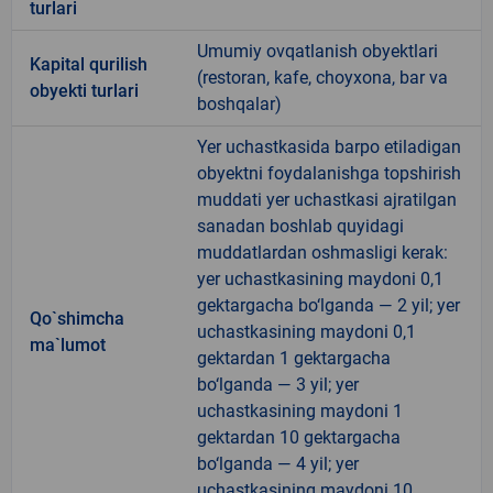
turlari
Umumiy ovqatlanish obyektlari
Kapital qurilish
(restoran, kafe, choyxona, bar va
obyekti turlari
boshqalar)
Yer uchastkasida barpo etiladigan
obyektni foydalanishga topshirish
muddati yer uchastkasi ajratilgan
sanadan boshlab quyidagi
muddatlardan oshmasligi kerak:
yer uchastkasining maydoni 0,1
gektargacha bo‘lganda — 2 yil; yer
Qo`shimcha
uchastkasining maydoni 0,1
ma`lumot
gektardan 1 gektargacha
bo‘lganda — 3 yil; yer
uchastkasining maydoni 1
gektardan 10 gektargacha
bo‘lganda — 4 yil; yer
uchastkasining maydoni 10