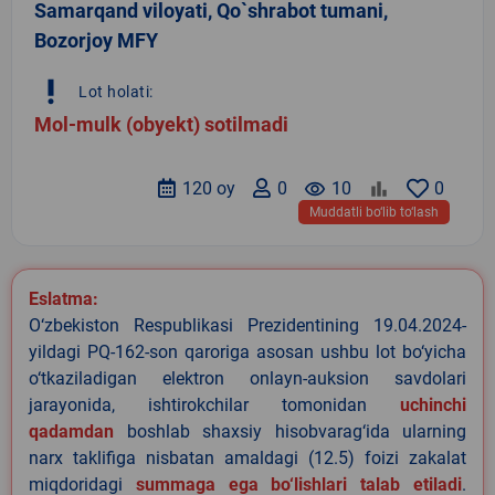
Samarqand viloyati, Qo`shrabot tumani,
Bozorjoy MFY
priority_high
Lot holati:
Mol-mulk (obyekt) sotilmadi
120 oy
0
remove_red_eye
10
0
Muddatli bo‘lib to‘lash
Eslatma:
O‘zbekiston Respublikasi Prezidentining 19.04.2024-
yildagi PQ-162-son qaroriga asosan ushbu lot bo‘yicha
o‘tkaziladigan elektron onlayn-auksion savdolari
jarayonida, ishtirokchilar tomonidan
uchinchi
qadamdan
boshlab shaxsiy hisobvarag‘ida ularning
narx taklifiga nisbatan amaldagi (12.5) foizi zakalat
miqdoridagi
summaga ega bo‘lishlari talab etiladi
.