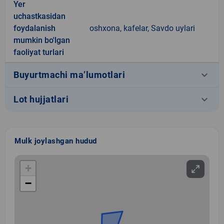
Yer
uchastkasidan
foydalanish
oshxona, kafelar, Savdo uylari
mumkin bo'lgan
faoliyat turlari
keyboard_arrow_down
Buyurtmachi ma’lumotlari
keyboard_arrow_down
Lot hujjatlari
Mulk joylashgan hudud
+
−