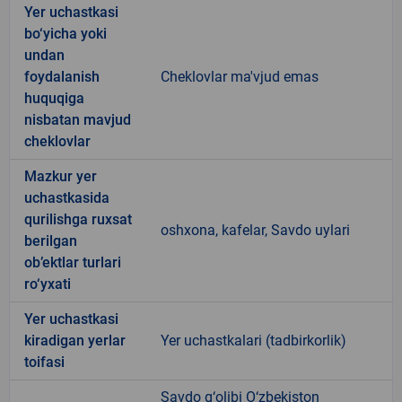
Yer uchastkasi
bo‘yicha yoki
undan
foydalanish
Cheklovlar ma'vjud emas
huquqiga
nisbatan mavjud
cheklovlar
Mazkur yer
uchastkasida
qurilishga ruxsat
oshxona, kafelar, Savdo uylari
berilgan
ob’ektlar turlari
ro‘yxati
Yer uchastkasi
kiradigan yerlar
Yer uchastkalari (tadbirkorlik)
toifasi
Savdo g‘olibi O‘zbekiston