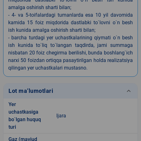
amalga oshirish sharti bilan;
- 4- va 5-toifalardagi tumanlarda esa 10 yil davomida
kamida 15 foiz miqdorida dastlabki to`lovni o`n besh
ish kunida amalga oshirish sharti bilan;
- barcha turdagi yer uchastkalarining qiymati o`n besh
ish kunida to`liq to`langan taqdirda, jami summaga
nisbatan 20 foiz chegirma berilishi, bunda boshlang`ich
narxi 50 foizdan ortiqqa pasaytirilgan holda realizatsiya
qilingan yer uchastkalari mustasno.
keyboard_arrow_down
Lot ma’lumotlari
Yer
uchastkasiga
Ijara
bo`lgan huquq
turi
Gaz (mavjud