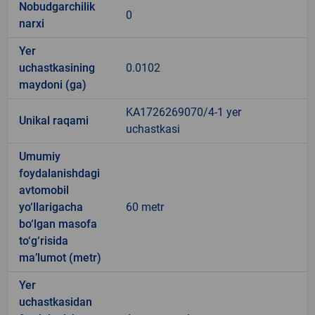
Nobudgarchilik
0
narxi
Yer
uchastkasining
0.0102
maydoni (ga)
KA1726269070/4-1 yer
Unikal raqami
uchastkasi
Umumiy
foydalanishdagi
avtomobil
yo‘llarigacha
60 metr
bo‘lgan masofa
to‘g‘risida
ma’lumot (metr)
Yer
uchastkasidan