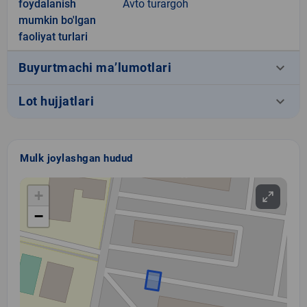
foydalanish
Avto turargoh
mumkin bo'lgan
faoliyat turlari
keyboard_arrow_down
Buyurtmachi ma’lumotlari
keyboard_arrow_down
Lot hujjatlari
Mulk joylashgan hudud
+
−