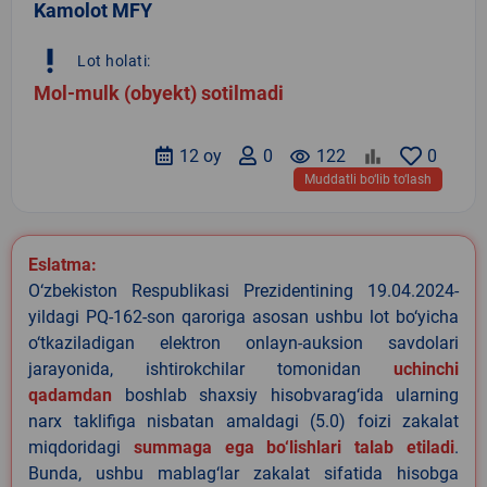
Kamolot MFY
priority_high
Lot holati:
Mol-mulk (obyekt) sotilmadi
12 oy
0
remove_red_eye
122
0
Muddatli bo‘lib to‘lash
Eslatma:
O‘zbekiston Respublikasi Prezidentining 19.04.2024-
yildagi PQ-162-son qaroriga asosan ushbu lot bo‘yicha
o‘tkaziladigan elektron onlayn-auksion savdolari
jarayonida, ishtirokchilar tomonidan
uchinchi
qadamdan
boshlab shaxsiy hisobvarag‘ida ularning
narx taklifiga nisbatan amaldagi (5.0) foizi zakalat
miqdoridagi
summaga ega bo‘lishlari talab etiladi
.
Bunda, ushbu mablag‘lar zakalat sifatida hisobga