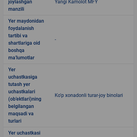
joylashgan
Yangi Kamolot MFY
manzili
Yer maydonidan
foydalanish
tartibi va
-
shartlariga oid
boshqa
ma’lumotlar
Yer
uchastkasiga
tutash yer
uchastkalari
Ko'p xonadonli turar-joy binolari
(ob’ektlari)ning
belgilangan
maqsadi va
turlari
Yer uchastkasi