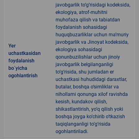
javobgarlik to‘g‘risidagi kodeksida,
ekologiya, atrof-muhitni
muhofaza qilish va tabiatdan
foydalanish sohasidagi
huquqbuzarliklar uchun ma’muriy
javobgarlik va Jinoyat kodeksida,
Yer
ekologiya sohasidagi
uchastkasidan
qonunbuzilishlar uchun jinoiy
foydalanish
javobgarlik belgilanganligi
bo`yicha
to‘g‘risida, shu jumladan er
ogohlantirish
uchastkasi huhudidagi daraxtlar,
butalar, boshqa o‘simliklar va
nihollarni qonunga xilof ravishda
kesish, kundakov qilish,
shikastlantirish, yo‘q qilish yoki
boshqa joyga ko‘chirib o‘tkazish
taqiqlanganligi to‘g‘risida
ogohlantiriladi.