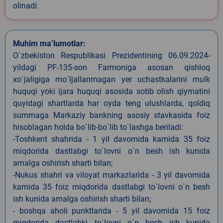
olinadi.
Muhim ma’lumotlar:
O`zbekiston Respublikasi Prezidentining 06.09.2024-
yildagi PF-135-son Farmoniga asosan qishloq
xo`jaligiga mo`ljallanmagan yer uchastkalarini mulk
huquqi yoki ijara huquqi asosida sotib olish qiymatini
quyidagi shartlarda har oyda teng ulushlarda, qoldiq
summaga Markaziy bankning asosiy stavkasida foiz
hisoblagan holda bo`lib-bo`lib to`lashga beriladi:
-Toshkent shahrida - 1 yil davomida kamida 35 foiz
miqdorida dastlabgi to`lovni o`n besh ish kunida
amalga oshirish sharti bilan;
-Nukus shahri va viloyat markazlarida - 3 yil davomida
kamida 35 foiz miqdorida dastlabgi to`lovni o`n besh
ish kunida amalga oshirish sharti bilan;
- boshqa aholi punktlarida - 5 yil davomida 15 foiz
miqdorida dastlabki to`lovni o`n besh ish kunida