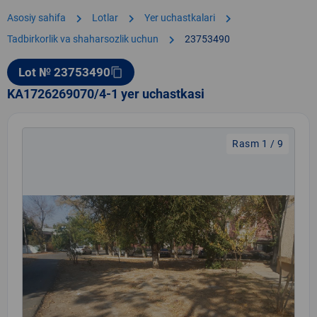
chevron_right
chevron_right
chevron_right
Asosiy sahifa
Lotlar
Yer uchastkalari
chevron_right
Tadbirkorlik va shaharsozlik uchun
23753490
Lot № 23753490
content_copy
KA1726269070/4-1 yer uchastkasi
Rasm 1 / 9