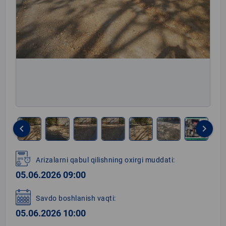
keyboard_arrow_left
keyboard_arrow_right
Item
1
Arizalarni qabul qilishning oxirgi muddati:
of
05.06.2026 09:00
9
Savdo boshlanish vaqti:
05.06.2026 10:00