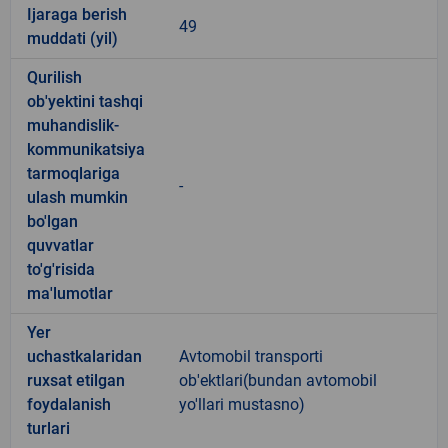
Ijaraga berish
49
muddati (yil)
Qurilish
ob'yektini tashqi
muhandislik-
kommunikatsiya
tarmoqlariga
-
ulash mumkin
bo'lgan
quvvatlar
to'g'risida
ma'lumotlar
Yer
uchastkalaridan
Avtomobil transporti
ruxsat etilgan
ob'ektlari(bundan avtomobil
foydalanish
yo'llari mustasno)
turlari