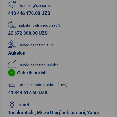
Boshlang‘ich narxi:
413 446 176.00 UZS
Zakalat puli miqdori
(5%)
:
20 672 308.80 UZS
Savdo o‘tkazish turi:
Auksion
Savdo o‘tkazish uslubi:
Oshirib borish
format_list_numbered
Birinchi qadam bahosi(10%):
41 344 617.60 UZS
location_on
Manzil:
Toshkent sh., Mirzo Ulug`bek tumani, Yangi