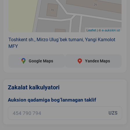
Leaflet
| ©
e-auksion.uz
Toshkent sh., Mirzo Ulug`bek tumani, Yangi Kamolot
MFY
Google Maps
Yandex Maps
Zakalat kalkulyatori
Auksion qadamiga bog‘lanmagan taklif
UZS