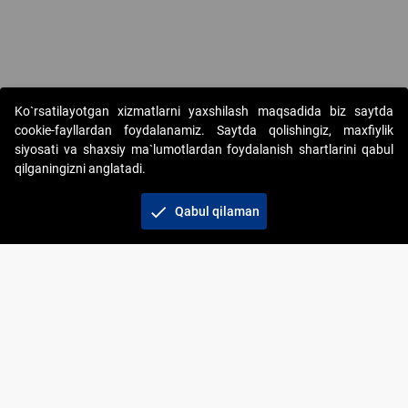
Ko`rsatilayotgan xizmatlarni yaxshilash maqsadida biz saytda
cookie-fayllardan foydalanamiz. Saytda qolishingiz, maxfiylik
siyosati va shaxsiy ma`lumotlardan foydalanish shartlarini qabul
qilganingizni anglatadi.
Copyright © 2017-2026. "Elektron onlayn-auksionlarni
tashkil etish" AJ. Barcha huquqlar himoyalangan
check
Qabul qilaman
To‘lov usullari