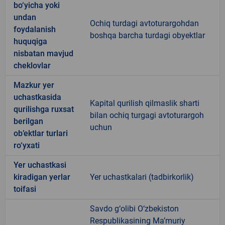
bo‘yicha yoki
undan
Ochiq turdagi avtoturargohdan
foydalanish
boshqa barcha turdagi obyektlar
huquqiga
nisbatan mavjud
cheklovlar
Mazkur yer
uchastkasida
Kapital qurilish qilmaslik sharti
qurilishga ruxsat
bilan ochiq turgagi avtoturargoh
berilgan
uchun
ob’ektlar turlari
ro‘yxati
Yer uchastkasi
kiradigan yerlar
Yer uchastkalari (tadbirkorlik)
toifasi
Savdo g‘olibi O‘zbekiston
Respublikasining Ma’muriy