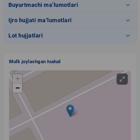
keyboard_arrow_down
Buyurtmachi ma’lumotlari
keyboard_arrow_down
Ijro hujjati ma’lumotlari
keyboard_arrow_down
Lot hujjatlari
Mulk joylashgan hudud
+
−