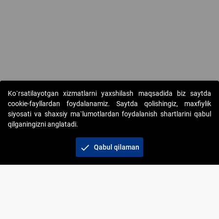
Copyright © 2017-2026. "Elektron onlayn-auksionlarni tashkil etish"
Ko`rsatilayotgan xizmatlarni yaxshilash maqsadida biz saytda
AJ. Barcha huquqlar himoyalangan
cookie-fayllardan foydalanamiz. Saytda qolishingiz, maxfiylik
siyosati va shaxsiy ma`lumotlardan foydalanish shartlarini qabul
qilganingizni anglatadi.
check
Qabul qilaman
+998 71 202-21-11
Veb-saytdagi axborot materiallaridan boshqa
shaxslar foydalanganda jamiyatning korporativ veb-
saytiga majburiy havolalar ko‘rsatilishi kerak