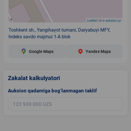
Leaflet
| ©
e-auksion.uz
Toshkent sh., Yangihayot tumani, Daryabuyi MFY,
Indeks savdo majmui 1-A blok
Google Maps
Yandex Maps
Zakalat kalkulyatori
Auksion qadamiga bog‘lanmagan taklif