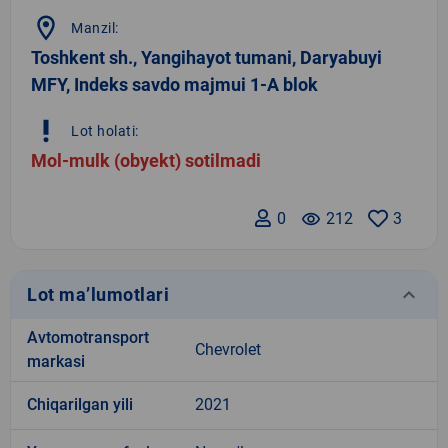
location_on
Manzil:
Toshkent sh., Yangihayot tumani, Daryabuyi
MFY, Indeks savdo majmui 1-A blok
priority_high
Lot holati:
Mol-mulk (obyekt) sotilmadi
0
remove_red_eye
212
3
keyboard_arrow_down
Lot ma’lumotlari
Avtomotransport
Chevrolet
markasi
Chiqarilgan yili
2021