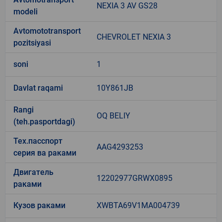
NEXIA 3 AV GS28
modeli
Avtomototransport
CHEVROLET NEXIA 3
pozitsiyasi
soni
1
Davlat raqami
10Y861JB
Rangi
OQ BELIY
(teh.pasportdagi)
Тех.пасспорт
AAG4293253
серия ва раками
Двигатель
12202977GRWX0895
раками
Кузов раками
XWBTA69V1MA004739