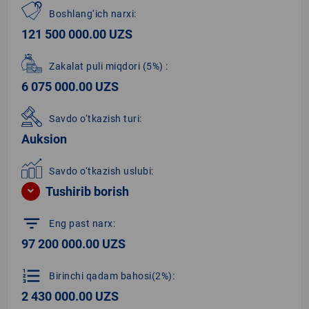
Boshlang‘ich narxi:
121 500 000.00 UZS
Zakalat puli miqdori
(5%)
:
6 075 000.00 UZS
Savdo o‘tkazish turi:
Auksion
Savdo o‘tkazish uslubi:
Tushirib borish
filter_list
Eng past narx:
97 200 000.00 UZS
format_list_numbered
Birinchi qadam bahosi(2%):
2 430 000.00 UZS