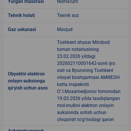
Yurgan masofasi
Noma'lum
Tehnik holati
Texnik soz
Gaz uskunasi
Mavjud
Toshkent shaxar Mirobod
tuman notariusining
23.02.2026 yildagi
202602110001642-sonli ijro
xati va Byuroning Toshkent
Obyektni elektron
viloyat boshqarmasi AMIIIESH
onlayn-auksionga
katta inspekroti
qo‘yish uchun asos
O'.I.Muxamedjonov tomonidan
19.03.2026 yilda tasdiqlangan
mol-mulkni elektron onlayin
auksionda sotish uchun
chiqarish to'g'risidagi qarori
Avtomotransport