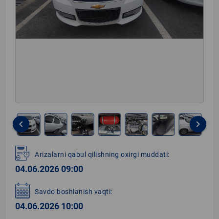
keyboard_arrow_left
keyboard_arrow_right
Item
1
Arizalarni qabul qilishning oxirgi muddati:
of
04.06.2026 09:00
10
Savdo boshlanish vaqti:
04.06.2026 10:00