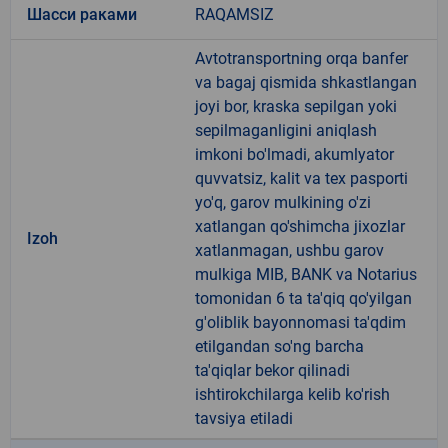
Шасси раками
RAQAMSIZ
Avtotransportning orqa banfer
va bagaj qismida shkastlangan
joyi bor, kraska sepilgan yoki
sepilmaganligini aniqlash
imkoni bo'lmadi, akumlyator
quvvatsiz, kalit va tex pasporti
yo'q, garov mulkining o'zi
xatlangan qo'shimcha jixozlar
Izoh
xatlanmagan, ushbu garov
mulkiga MIB, BANK va Notarius
tomonidan 6 ta ta'qiq qo'yilgan
g'oliblik bayonnomasi ta'qdim
etilgandan so'ng barcha
ta'qiqlar bekor qilinadi
ishtirokchilarga kelib ko'rish
tavsiya etiladi