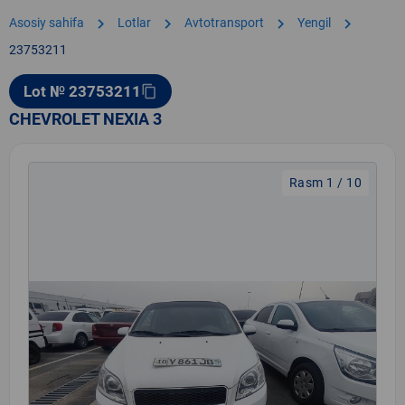
chevron_right
chevron_right
chevron_right
chevron_right
Asosiy sahifa
Lotlar
Avtotransport
Yengil
23753211
Lot № 23753211
content_copy
CHEVROLET NEXIA 3
Rasm 1 / 10