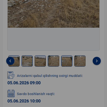
keyboard_arrow_left
keyboard_arrow_right
Item
1
Arizalarni qabul qilishning oxirgi muddati:
of
05.06.2026 09:00
6
Savdo boshlanish vaqti:
05.06.2026 10:00