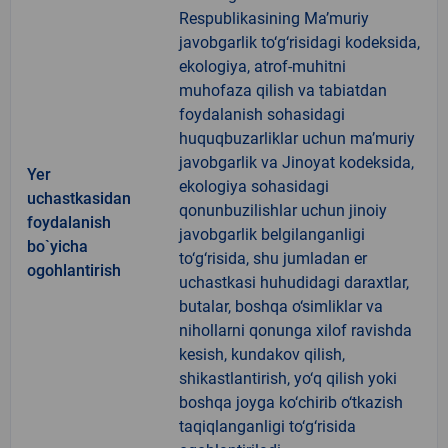
Respublikasining Ma’muriy
javobgarlik to‘g‘risidagi kodeksida,
ekologiya, atrof-muhitni
muhofaza qilish va tabiatdan
foydalanish sohasidagi
huquqbuzarliklar uchun ma’muriy
javobgarlik va Jinoyat kodeksida,
Yer
ekologiya sohasidagi
uchastkasidan
qonunbuzilishlar uchun jinoiy
foydalanish
javobgarlik belgilanganligi
bo`yicha
to‘g‘risida, shu jumladan er
ogohlantirish
uchastkasi huhudidagi daraxtlar,
butalar, boshqa o‘simliklar va
nihollarni qonunga xilof ravishda
kesish, kundakov qilish,
shikastlantirish, yo‘q qilish yoki
boshqa joyga ko‘chirib o‘tkazish
taqiqlanganligi to‘g‘risida