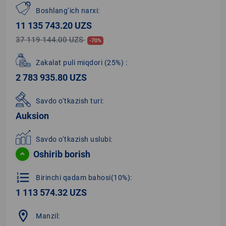
Boshlang‘ich narxi:
11 135 743.20 UZS
37 119 144.00 UZS
-70%
Zakalat puli miqdori
(25%)
:
2 783 935.80 UZS
Savdo o‘tkazish turi:
Auksion
Savdo o‘tkazish uslubi:
Oshirib borish
format_list_numbered
Birinchi qadam bahosi(10%):
1 113 574.32 UZS
location_on
Manzil: