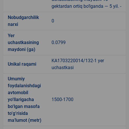
gektardan ortiq bo‘lganda — 5 yil. -
Nobudgarchilik
0
narxi
Yer
uchastkasining
0.0799
maydoni (ga)
KA1703220014/132-1 yer
Unikal raqami
uchastkasi
Umumiy
foydalanishdagi
avtomobil
yo‘llarigacha
1500-1700
bo‘lgan masofa
to‘g‘risida
ma’lumot (metr)