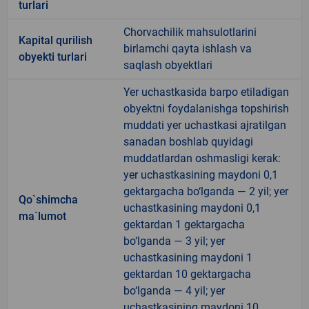
turlari
Chorvachilik mahsulotlarini
Kapital qurilish
birlamchi qayta ishlash va
obyekti turlari
saqlash obyektlari
Yer uchastkasida barpo etiladigan
obyektni foydalanishga topshirish
muddati yer uchastkasi ajratilgan
sanadan boshlab quyidagi
muddatlardan oshmasligi kerak:
yer uchastkasining maydoni 0,1
gektargacha bo‘lganda — 2 yil; yer
Qo`shimcha
uchastkasining maydoni 0,1
ma`lumot
gektardan 1 gektargacha
bo‘lganda — 3 yil; yer
uchastkasining maydoni 1
gektardan 10 gektargacha
bo‘lganda — 4 yil; yer
uchastkasining maydoni 10