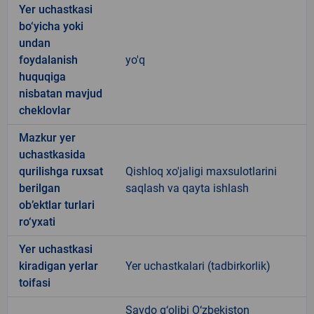
Yer uchastkasi
bo‘yicha yoki
undan
foydalanish
yo'q
huquqiga
nisbatan mavjud
cheklovlar
Mazkur yer
uchastkasida
qurilishga ruxsat
Qishloq xo'jaligi maxsulotlarini
berilgan
saqlash va qayta ishlash
ob’ektlar turlari
ro‘yxati
Yer uchastkasi
kiradigan yerlar
Yer uchastkalari (tadbirkorlik)
toifasi
Savdo g‘olibi O‘zbekiston