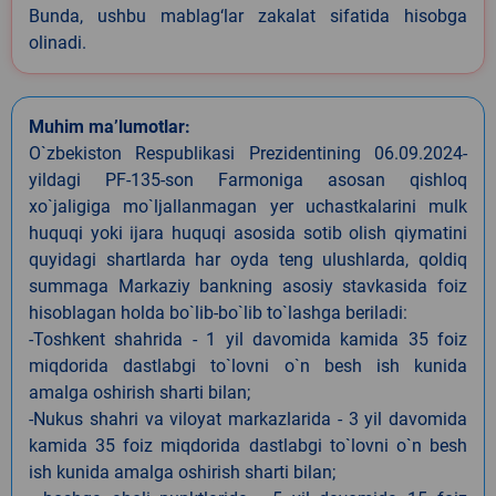
Bunda, ushbu mablag‘lar zakalat sifatida hisobga
olinadi.
Muhim ma’lumotlar:
O`zbekiston Respublikasi Prezidentining 06.09.2024-
yildagi PF-135-son Farmoniga asosan qishloq
xo`jaligiga mo`ljallanmagan yer uchastkalarini mulk
huquqi yoki ijara huquqi asosida sotib olish qiymatini
quyidagi shartlarda har oyda teng ulushlarda, qoldiq
summaga Markaziy bankning asosiy stavkasida foiz
hisoblagan holda bo`lib-bo`lib to`lashga beriladi:
-Toshkent shahrida - 1 yil davomida kamida 35 foiz
miqdorida dastlabgi to`lovni o`n besh ish kunida
amalga oshirish sharti bilan;
-Nukus shahri va viloyat markazlarida - 3 yil davomida
kamida 35 foiz miqdorida dastlabgi to`lovni o`n besh
ish kunida amalga oshirish sharti bilan;