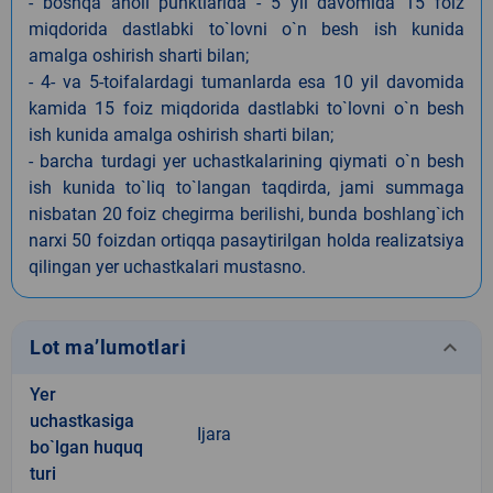
- boshqa aholi punktlarida - 5 yil davomida 15 foiz
miqdorida dastlabki to`lovni o`n besh ish kunida
amalga oshirish sharti bilan;
- 4- va 5-toifalardagi tumanlarda esa 10 yil davomida
kamida 15 foiz miqdorida dastlabki to`lovni o`n besh
ish kunida amalga oshirish sharti bilan;
- barcha turdagi yer uchastkalarining qiymati o`n besh
ish kunida to`liq to`langan taqdirda, jami summaga
nisbatan 20 foiz chegirma berilishi, bunda boshlang`ich
narxi 50 foizdan ortiqqa pasaytirilgan holda realizatsiya
qilingan yer uchastkalari mustasno.
keyboard_arrow_down
Lot ma’lumotlari
Yer
uchastkasiga
Ijara
bo`lgan huquq
turi