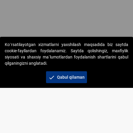
Ko`rsatilayotgan xizmatlarni yaxshilash maqsadida biz saytda
cookie-fayllardan foydalanamiz. Saytda qolishingiz, maxfiylik
siyosati va shaxsiy ma`lumotlardan foydalanish shartlarini qabul
qilganingizni anglatadi.
Copyright © 2017-2026. "Elektron onlayn-auksionlarni
tashkil etish" AJ. Barcha huquqlar himoyalangan
check
Qabul qilaman
To‘lov usullari