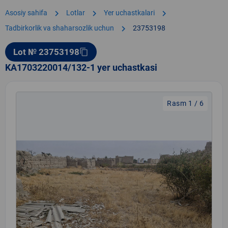
chevron_right
chevron_right
chevron_right
Asosiy sahifa
Lotlar
Yer uchastkalari
chevron_right
Tadbirkorlik va shaharsozlik uchun
23753198
Lot № 23753198
content_copy
KA1703220014/132-1 yer uchastkasi
Rasm 1 / 6