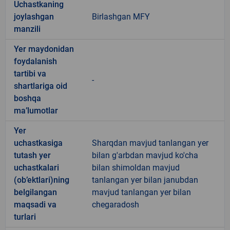
Uchastkaning
joylashgan
Birlashgan MFY
manzili
Yer maydonidan
foydalanish
tartibi va
-
shartlariga oid
boshqa
ma’lumotlar
Yer
uchastkasiga
Sharqdan mavjud tanlangan yer
tutash yer
bilan g'arbdan mavjud ko'cha
uchastkalari
bilan shimoldan mavjud
(ob’ektlari)ning
tanlangan yer bilan janubdan
belgilangan
mavjud tanlangan yer bilan
maqsadi va
chegaradosh
turlari