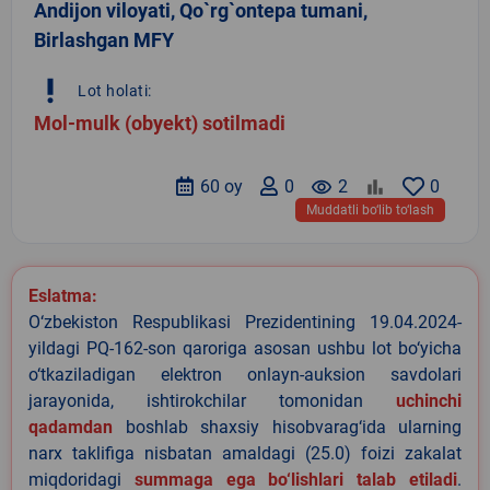
Andijon viloyati, Qo`rg`ontepa tumani,
Birlashgan MFY
priority_high
Lot holati:
Mol-mulk (obyekt) sotilmadi
60 oy
0
remove_red_eye
2
0
Muddatli bo‘lib to‘lash
Eslatma:
O‘zbekiston Respublikasi Prezidentining 19.04.2024-
yildagi PQ-162-son qaroriga asosan ushbu lot bo‘yicha
o‘tkaziladigan elektron onlayn-auksion savdolari
jarayonida, ishtirokchilar tomonidan
uchinchi
qadamdan
boshlab shaxsiy hisobvarag‘ida ularning
narx taklifiga nisbatan amaldagi (25.0) foizi zakalat
miqdoridagi
summaga ega bo‘lishlari talab etiladi
.