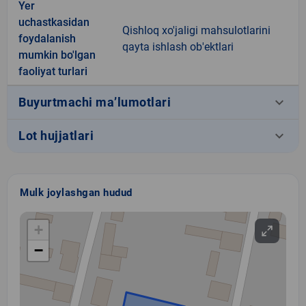
Yer
uchastkasidan
Qishloq xo'jaligi mahsulotlarini
foydalanish
qayta ishlash ob'ektlari
mumkin bo'lgan
faoliyat turlari
keyboard_arrow_down
Buyurtmachi ma’lumotlari
keyboard_arrow_down
Lot hujjatlari
Mulk joylashgan hudud
+
−