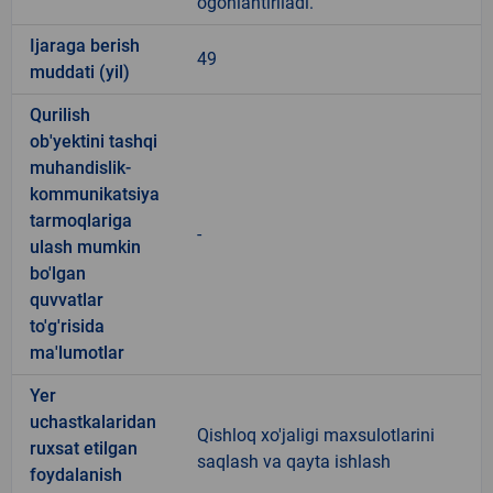
ogohlantiriladi.
Ijaraga berish
49
muddati (yil)
Qurilish
ob'yektini tashqi
muhandislik-
kommunikatsiya
tarmoqlariga
-
ulash mumkin
bo'lgan
quvvatlar
to'g'risida
ma'lumotlar
Yer
uchastkalaridan
Qishloq xo'jaligi maxsulotlarini
ruxsat etilgan
saqlash va qayta ishlash
foydalanish