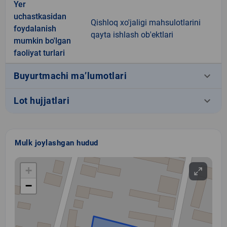
Yer
uchastkasidan
Qishloq xo'jaligi mahsulotlarini
foydalanish
qayta ishlash ob'ektlari
mumkin bo'lgan
faoliyat turlari
keyboard_arrow_down
Buyurtmachi ma’lumotlari
keyboard_arrow_down
Lot hujjatlari
Mulk joylashgan hudud
+
−