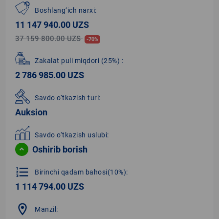
Boshlang‘ich narxi:
11 147 940.00 UZS
37 159 800.00 UZS
-70%
Zakalat puli miqdori
(25%)
:
2 786 985.00 UZS
Savdo o‘tkazish turi:
Auksion
Savdo o‘tkazish uslubi:
Oshirib borish
format_list_numbered
Birinchi qadam bahosi(10%):
1 114 794.00 UZS
location_on
Manzil: