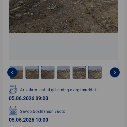
keyboard_arrow_left
keyboard_arrow_right
Item
1
Arizalarni qabul qilishning oxirgi muddati:
of
05.06.2026 09:00
6
Savdo boshlanish vaqti:
05.06.2026 10:00