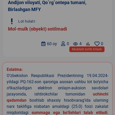
Andijon viloyati, Qo`rg`ontepa tumani,
Birlashgan MFY
priority_high
Lot holati:
Mol-mulk (obyekt) sotilmadi
60 oy
0
remove_red_eye
4
0
Muddatli bo‘lib to‘lash
Eslatma:
O‘zbekiston Respublikasi Prezidentining 19.04.2024-
yildagi PQ-162-son qaroriga asosan ushbu lot bo‘yicha
o‘tkaziladigan elektron onlayn-auksion savdolari
jarayonida, ishtirokchilar tomonidan
uchinchi
qadamdan
boshlab shaxsiy hisobvarag‘ida ularning
narx taklifiga nisbatan amaldagi (25.0) foizi zakalat
miqdoridagi
summaga ega bo‘lishlari talab etiladi
.