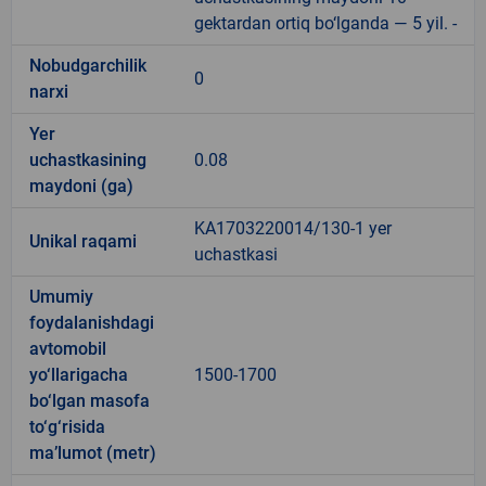
gektardan ortiq bo‘lganda — 5 yil. -
Nobudgarchilik
0
narxi
Yer
uchastkasining
0.08
maydoni (ga)
KA1703220014/130-1 yer
Unikal raqami
uchastkasi
Umumiy
foydalanishdagi
avtomobil
yo‘llarigacha
1500-1700
bo‘lgan masofa
to‘g‘risida
ma’lumot (metr)