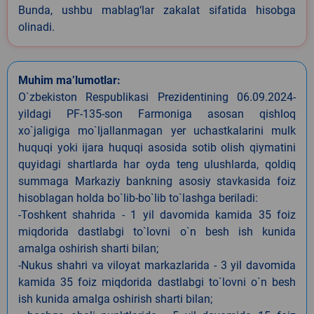
Bunda, ushbu mablag‘lar zakalat sifatida hisobga
olinadi.
Muhim ma’lumotlar:
O`zbekiston Respublikasi Prezidentining 06.09.2024-
yildagi PF-135-son Farmoniga asosan qishloq
xo`jaligiga mo`ljallanmagan yer uchastkalarini mulk
huquqi yoki ijara huquqi asosida sotib olish qiymatini
quyidagi shartlarda har oyda teng ulushlarda, qoldiq
summaga Markaziy bankning asosiy stavkasida foiz
hisoblagan holda bo`lib-bo`lib to`lashga beriladi:
-Toshkent shahrida - 1 yil davomida kamida 35 foiz
miqdorida dastlabgi to`lovni o`n besh ish kunida
amalga oshirish sharti bilan;
-Nukus shahri va viloyat markazlarida - 3 yil davomida
kamida 35 foiz miqdorida dastlabgi to`lovni o`n besh
ish kunida amalga oshirish sharti bilan;