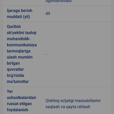
ogohlantiriladi.
Ijaraga berish
49
muddati (yil)
Qurilish
ob'yektini tashqi
muhandislik-
kommunikatsiya
tarmoqlariga
-
ulash mumkin
bo'lgan
quvvatlar
to'g'risida
ma'lumotlar
Yer
uchastkalaridan
Qishloq xo'jaligi maxsulotlarini
ruxsat etilgan
saqlash va qayta ishlash
foydalanish