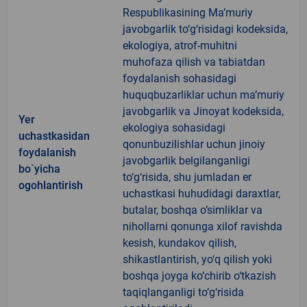
Respublikasining Ma’muriy
javobgarlik to‘g‘risidagi kodeksida,
ekologiya, atrof-muhitni
muhofaza qilish va tabiatdan
foydalanish sohasidagi
huquqbuzarliklar uchun ma’muriy
javobgarlik va Jinoyat kodeksida,
Yer
ekologiya sohasidagi
uchastkasidan
qonunbuzilishlar uchun jinoiy
foydalanish
javobgarlik belgilanganligi
bo`yicha
to‘g‘risida, shu jumladan er
ogohlantirish
uchastkasi huhudidagi daraxtlar,
butalar, boshqa o‘simliklar va
nihollarni qonunga xilof ravishda
kesish, kundakov qilish,
shikastlantirish, yo‘q qilish yoki
boshqa joyga ko‘chirib o‘tkazish
taqiqlanganligi to‘g‘risida