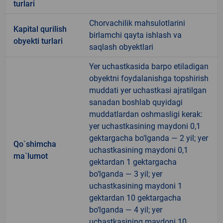
turlari
Chorvachilik mahsulotlarini
Kapital qurilish
birlamchi qayta ishlash va
obyekti turlari
saqlash obyektlari
Yer uchastkasida barpo etiladigan
obyektni foydalanishga topshirish
muddati yer uchastkasi ajratilgan
sanadan boshlab quyidagi
muddatlardan oshmasligi kerak:
yer uchastkasining maydoni 0,1
gektargacha bo‘lganda — 2 yil; yer
Qo`shimcha
uchastkasining maydoni 0,1
ma`lumot
gektardan 1 gektargacha
bo‘lganda — 3 yil; yer
uchastkasining maydoni 1
gektardan 10 gektargacha
bo‘lganda — 4 yil; yer
uchastkasining maydoni 10