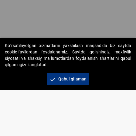
Ko`rsatilayotgan xizmatlarni yaxshilash maqsadida biz saytda
cookie-fayllardan foydalanamiz. Saytda qolishingiz, maxfiylik
siyosati va shaxsiy ma`lumotlardan foydalanish shartlarini qabul
qilganingizni anglatadi.
Copyright © 2017-2026. "Elektron onlayn-auksionlarni
tashkil etish" AJ. Barcha huquqlar himoyalangan
check
Qabul qilaman
To‘lov usullari