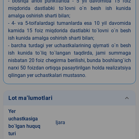
- boshqa aholi punktlarida - 5 yil davomida 15 foiz
miqdorida dastlabki to`lovni o`n besh ish kunida
amalga oshirish sharti bilan;
- 4- va 5-toifalardagi tumanlarda esa 10 yil davomida
kamida 15 foiz miqdorida dastlabki to`lovni o`n besh
ish kunida amalga oshirish sharti bilan;
- barcha turdagi yer uchastkalarining qiymati o`n besh
ish kunida to`liq to`langan taqdirda, jami summaga
nisbatan 20 foiz chegirma berilishi, bunda boshlang`ich
narxi 50 foizdan ortiqqa pasaytirilgan holda realizatsiya
qilingan yer uchastkalari mustasno.
keyboard_arrow_down
Lot ma’lumotlari
Yer
uchastkasiga
Ijara
bo`lgan huquq
turi