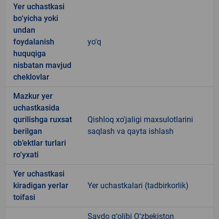
Yer uchastkasi
bo‘yicha yoki
undan
foydalanish
yo'q
huquqiga
nisbatan mavjud
cheklovlar
Mazkur yer
uchastkasida
qurilishga ruxsat
Qishloq xo'jaligi maxsulotlarini
berilgan
saqlash va qayta ishlash
ob’ektlar turlari
ro‘yxati
Yer uchastkasi
kiradigan yerlar
Yer uchastkalari (tadbirkorlik)
toifasi
Savdo g‘olibi O‘zbekiston