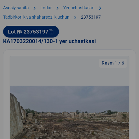
chevron_right
chevron_right
chevron_right
Asosiy sahifa
Lotlar
Yer uchastkalari
chevron_right
Tadbirkorlik va shaharsozlik uchun
23753197
Lot № 23753197
content_copy
KA1703220014/130-1 yer uchastkasi
Rasm 1 / 6