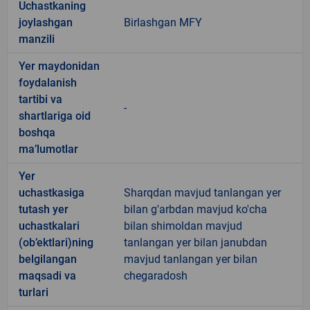
Uchastkaning
joylashgan
Birlashgan MFY
manzili
Yer maydonidan
foydalanish
tartibi va
-
shartlariga oid
boshqa
ma’lumotlar
Yer
uchastkasiga
Sharqdan mavjud tanlangan yer
tutash yer
bilan g'arbdan mavjud ko'cha
uchastkalari
bilan shimoldan mavjud
(ob’ektlari)ning
tanlangan yer bilan janubdan
belgilangan
mavjud tanlangan yer bilan
maqsadi va
chegaradosh
turlari