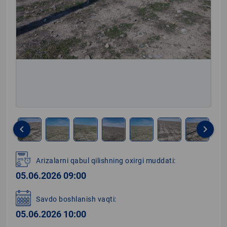
keyboard_arrow_left
keyboard_arrow_right
Item
1
Arizalarni qabul qilishning oxirgi muddati:
of
05.06.2026 09:00
8
Savdo boshlanish vaqti:
05.06.2026 10:00