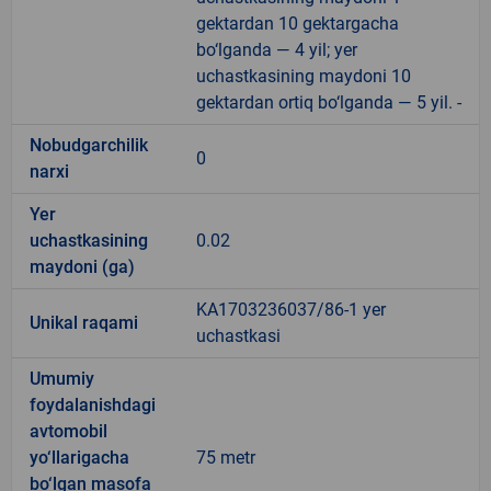
gektardan 10 gektargacha
bo‘lganda — 4 yil; yer
uchastkasining maydoni 10
gektardan ortiq bo‘lganda — 5 yil. -
Nobudgarchilik
0
narxi
Yer
uchastkasining
0.02
maydoni (ga)
KA1703236037/86-1 yer
Unikal raqami
uchastkasi
Umumiy
foydalanishdagi
avtomobil
yo‘llarigacha
75 metr
bo‘lgan masofa