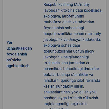
Respublikasining Ma’muriy
javobgarlik to‘g‘risidagi kodeksida,
ekologiya, atrof-muhitni
muhofaza qilish va tabiatdan
foydalanish sohasidagi
huquqbuzarliklar uchun ma’muriy
javobgarlik va Jinoyat kodeksida,
Yer
ekologiya sohasidagi
uchastkasidan
qonunbuzilishlar uchun jinoiy
foydalanish
javobgarlik belgilanganligi
bo`yicha
to‘g‘risida, shu jumladan er
ogohlantirish
uchastkasi huhudidagi daraxtlar,
butalar, boshqa o‘simliklar va
nihollarni qonunga xilof ravishda
kesish, kundakov qilish,
shikastlantirish, yo‘q qilish yoki
boshqa joyga ko‘chirib o‘tkazish
taqiqlanganligi to‘g‘risida