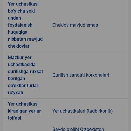
Yer uchastkasi
bo‘yicha yoki
undan
foydalanish
Cheklov mavjud emas
huquqiga
nisbatan mavjud
cheklovlar
Mazkur yer
uchastkasida
qurilishga ruxsat
Qurilish sanoati korxonalari
berilgan
ob’ektlar turlari
ro‘yxati
Yer uchastkasi
kiradigan yerlar
Yer uchastkalari (tadbirkorlik)
toifasi
Savdo g‘olibi O‘zbekiston