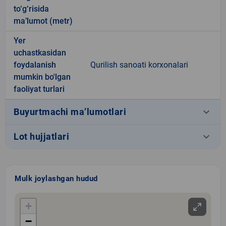
to‘g‘risida
ma’lumot (metr)
Yer
uchastkasidan
foydalanish
Qurilish sanoati korxonalari
mumkin bo'lgan
faoliyat turlari
keyboard_arrow_down
Buyurtmachi ma’lumotlari
keyboard_arrow_down
Lot hujjatlari
Mulk joylashgan hudud
+
−