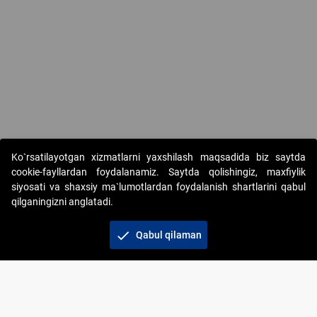
Ko`rsatilayotgan xizmatlarni yaxshilash maqsadida biz saytda
cookie-fayllardan foydalanamiz. Saytda qolishingiz, maxfiylik
siyosati va shaxsiy ma`lumotlardan foydalanish shartlarini qabul
qilganingizni anglatadi.
Copyright © 2017-2026. "Elektron onlayn-auksionlarni
tashkil etish" AJ. Barcha huquqlar himoyalangan
check
Qabul qilaman
To‘lov usullari