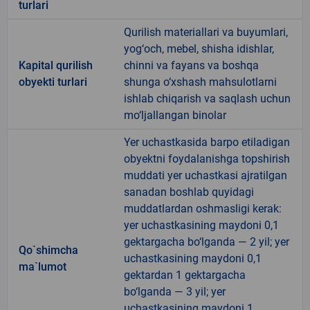
turlari
Qurilish materiallari va buyumlari,
yog‘och, mebel, shisha idishlar,
Kapital qurilish
chinni va fayans va boshqa
obyekti turlari
shunga o‘xshash mahsulotlarni
ishlab chiqarish va saqlash uchun
mo‘ljallangan binolar
Yer uchastkasida barpo etiladigan
obyektni foydalanishga topshirish
muddati yer uchastkasi ajratilgan
sanadan boshlab quyidagi
muddatlardan oshmasligi kerak:
yer uchastkasining maydoni 0,1
gektargacha bo‘lganda — 2 yil; yer
Qo`shimcha
uchastkasining maydoni 0,1
ma`lumot
gektardan 1 gektargacha
bo‘lganda — 3 yil; yer
uchastkasining maydoni 1