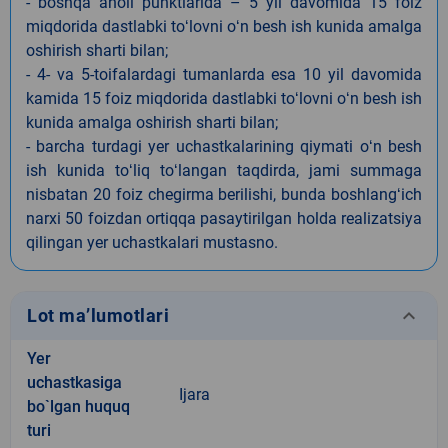
- boshqa aholi punktlarida – 5 yil davomida 15 foiz
miqdorida dastlabki toʻlovni oʻn besh ish kunida amalga
oshirish sharti bilan;
- 4- va 5-toifalardagi tumanlarda esa 10 yil davomida
kamida 15 foiz miqdorida dastlabki toʻlovni oʻn besh ish
kunida amalga oshirish sharti bilan;
- barcha turdagi yer uchastkalarining qiymati oʻn besh
ish kunida toʻliq toʻlangan taqdirda, jami summaga
nisbatan 20 foiz chegirma berilishi, bunda boshlangʻich
narxi 50 foizdan ortiqqa pasaytirilgan holda realizatsiya
qilingan yer uchastkalari mustasno.
keyboard_arrow_down
Lot ma’lumotlari
Yer
uchastkasiga
Ijara
bo`lgan huquq
turi