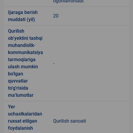
ogohlantiriladi.
Ijaraga berish
20
muddati (yil)
Qurilish
ob'yektini tashqi
muhandislik-
kommunikatsiya
tarmoqlariga
-
ulash mumkin
bo'lgan
quvvatlar
to'g'risida
ma'lumotlar
Yer
uchastkalaridan
ruxsat etilgan
Qurilish sanoati
foydalanish