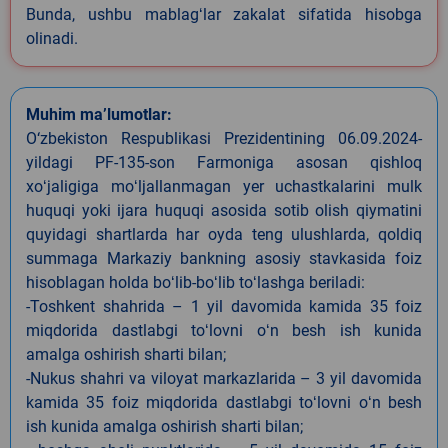
Bunda, ushbu mablagʻlar zakalat sifatida hisobga
olinadi.
Muhim ma’lumotlar:
O‘zbekiston Respublikasi Prezidentining 06.09.2024-
yildagi PF-135-son Farmoniga asosan qishloq
xoʻjaligiga moʻljallanmagan yer uchastkalarini mulk
huquqi yoki ijara huquqi asosida sotib olish qiymatini
quyidagi shartlarda har oyda teng ulushlarda, qoldiq
summaga Markaziy bankning asosiy stavkasida foiz
hisoblagan holda boʻlib-boʻlib toʻlashga beriladi:
-Toshkent shahrida – 1 yil davomida kamida 35 foiz
miqdorida dastlabgi toʻlovni oʻn besh ish kunida
amalga oshirish sharti bilan;
-Nukus shahri va viloyat markazlarida – 3 yil davomida
kamida 35 foiz miqdorida dastlabgi toʻlovni oʻn besh
ish kunida amalga oshirish sharti bilan;