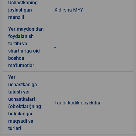
Uchastkaning
joylashgan
Xidirsha MFY
manzili
Yer maydonidan
foydalanish
tartibi va
-
shartlariga oid
boshqa
ma’lumotlar
Yer
uchastkasiga
tutash yer
uchastkalari
Tadbirkorlik obyektlari
(ob’ektlari)ning
belgilangan
maqsadi va
turlari