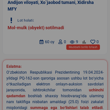
Andijon viloyati, Xo`jaobod tumani, Xidirsha
MFY
priority_high
Lot holati:
Mol-mulk (obyekt) sotilmadi
60 oy
0
remove_red_eye
9
0
Muddatli bo‘lib to‘lash
Eslatma:
Oʻzbekiston Respublikasi Prezidentining 19.04.2024-
yildagi PQ-162-son qaroriga asosan ushbu lot boʻyicha
oʻtkaziladigan elektron onlayn-auksion savdolari
jarayonida, ishtirokchilar tomonidan
uchinchi
qadamdan
boshlab shaxsiy hisobvaragʻida ularning
narx taklifiga nisbatan amaldagi (25.0) foizi zakalat
miqdoridagi
summaga ega boʻlishlari talab etiladi
.