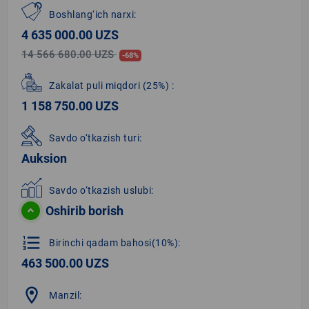
Boshlang‘ich narxi:
4 635 000.00 UZS
14 566 680.00 UZS
-68%
Zakalat puli miqdori
(25%)
:
1 158 750.00 UZS
Savdo o‘tkazish turi:
Auksion
Savdo o‘tkazish uslubi:
Oshirib borish
format_list_numbered
Birinchi qadam bahosi(10%):
463 500.00 UZS
location_on
Manzil: