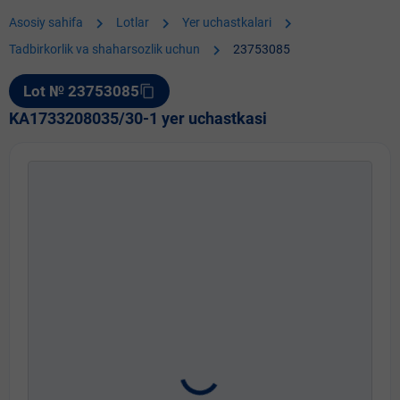
chevron_right
chevron_right
chevron_right
Asosiy sahifa
Lotlar
Yer uchastkalari
chevron_right
Tadbirkorlik va shaharsozlik uchun
23753085
Lot № 23753085
content_copy
KA1733208035/30-1 yer uchastkasi