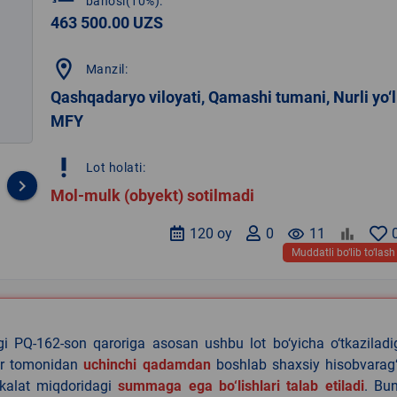
bahosi(10%):
463 500.00 UZS
location_on
Manzil:
Qashqadaryo viloyati, Qamashi tumani, Nurli yo‘l
MFY
priority_high
Lot holati:
keyboard_arrow_right
Mol-mulk (obyekt) sotilmadi
120 oy
0
remove_red_eye
11
Muddatli bo‘lib to‘lash
agi PQ-162-son qaroriga asosan ushbu lot bo‘yicha o‘tkazilad
lar tomonidan
uchinchi qadamdan
boshlab shaxsiy hisobvarag‘
akalat miqdoridagi
summaga ega bo‘lishlari talab etiladi
. Bu