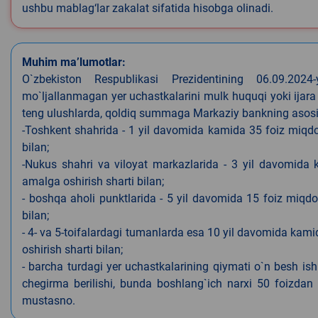
ushbu mablag‘lar zakalat sifatida hisobga olinadi.
Muhim ma’lumotlar:
O`zbekiston Respublikasi Prezidentining 06.09.202
mo`ljallanmagan yer uchastkalarini mulk huquqi yoki ijara
teng ulushlarda, qoldiq summaga Markaziy bankning asosiy s
-Toshkent shahrida - 1 yil davomida kamida 35 foiz miqdor
bilan;
-Nukus shahri va viloyat markazlarida - 3 yil davomida 
amalga oshirish sharti bilan;
- boshqa aholi punktlarida - 5 yil davomida 15 foiz miqdo
bilan;
- 4- va 5-toifalardagi tumanlarda esa 10 yil davomida kami
oshirish sharti bilan;
- barcha turdagi yer uchastkalarining qiymati o`n besh is
chegirma berilishi, bunda boshlang`ich narxi 50 foizdan o
mustasno.