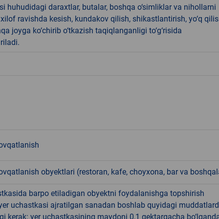
i huhudidagi daraxtlar, butalar, boshqa o‘simliklar va nihollarni
ilof ravishda kesish, kundakov qilish, shikastlantirish, yo‘q qili
qa joyga ko‘chirib o‘tkazish taqiqlanganligi to‘g‘risida
riladi.
vqatlanish
qatlanish obyektlari (restoran, kafe, choyxona, bar va boshqal
tkasida barpo etiladigan obyektni foydalanishga topshirish
yer uchastkasi ajratilgan sanadan boshlab quyidagi muddatlar
gi kerak: yer uchastkasining maydoni 0,1 gektargacha bo‘lgand