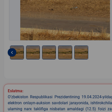
keyboard_arrow_left
Item
1
of
5
Eslatma:
O‘zbekiston Respublikasi Prezidentining 19.04.2024-yild
elektron onlayn-auksion savdolari jarayonida, ishtirokchi
ularning narx taklifiga nisbatan amaldagi (12.5) foizi z