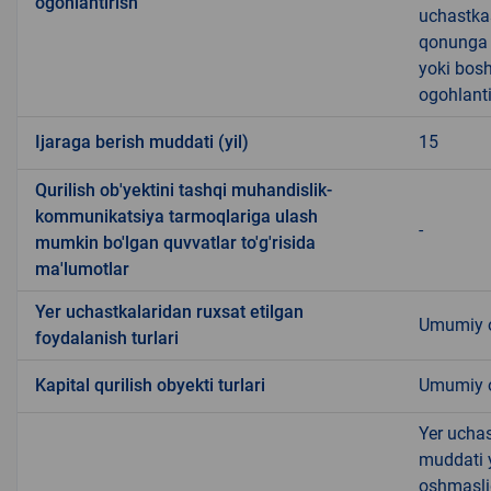
ogohlantirish
uchastkas
qonunga x
yoki bosh
ogohlanti
Ijaraga berish muddati (yil)
15
Qurilish ob'yektini tashqi muhandislik-
kommunikatsiya tarmoqlariga ulash
-
mumkin bo'lgan quvvatlar to'g'risida
ma'lumotlar
Yer uchastkalaridan ruxsat etilgan
Umumiy o
foydalanish turlari
Kapital qurilish obyekti turlari
Umumiy ov
Yer uchas
muddati 
oshmasli