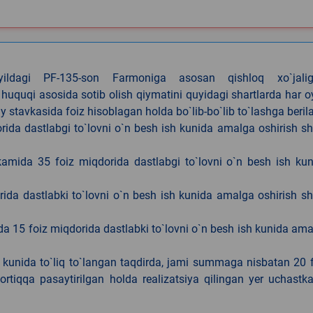
4-yildagi PF-135-son Farmoniga asosan qishloq xo`jalig
 huquqi asosida sotib olish qiymatini quyidagi shartlarda har 
tavkasida foiz hisoblagan holda bo`lib-bo`lib to`lashga berila
ida dastlabgi to`lovni o`n besh ish kunida amalga oshirish sh
kamida 35 foiz miqdorida dastlabgi to`lovni o`n besh ish ku
rida dastlabki to`lovni o`n besh ish kunida amalga oshirish sh
da 15 foiz miqdorida dastlabki to`lovni o`n besh ish kunida am
h kunida to`liq to`langan taqdirda, jami summaga nisbatan 20 
rtiqqa pasaytirilgan holda realizatsiya qilingan yer uchastka