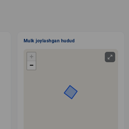
Mulk joylashgan hudud
+
−