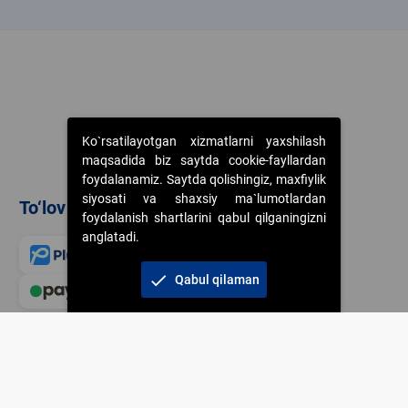
k
Ko`rsatilayotgan xizmatlarni yaxshilash
maqsadida biz saytda cookie-fayllardan
foydalanamiz. Saytda qolishingiz, maxfiylik
siyosati va shaxsiy ma`lumotlardan
To‘lov usullari
foydalanish shartlarini qabul qilganingizni
anglatadi.
check
Qabul qilaman
Veb-saytdagi axborot m
jamiyatning korporativ 