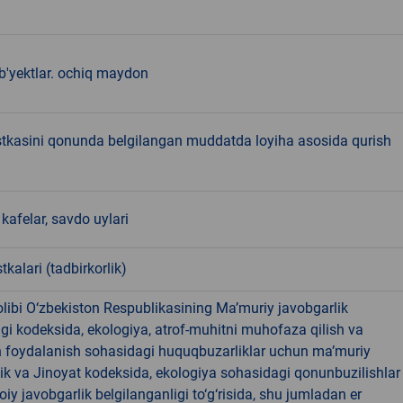
b'yektlar. ochiq maydon
stkasini qonunda belgilangan muddatda loyiha asosida qurish
kafelar, savdo uylari
tkalari (tadbirkorlik)
libi O‘zbekiston Respublikasining Ma’muriy javobgarlik
dagi kodeksida, ekologiya, atrof-muhitni muhofaza qilish va
n foydalanish sohasidagi huquqbuzarliklar uchun ma’muriy
ik va Jinoyat kodeksida, ekologiya sohasidagi qonunbuzilishlar
oiy javobgarlik belgilanganligi to‘g‘risida, shu jumladan er