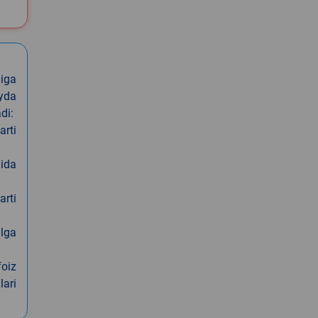
iga
oyda
di:
arti
nida
arti
alga
foiz
lari