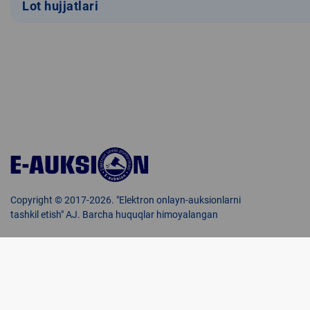
Lot hujjatlari
Copyright © 2017-2026. "Elektron onlayn-auksionlarni
tashkil etish" AJ. Barcha huquqlar himoyalangan