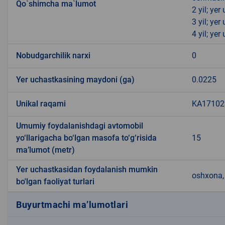
Qo`shimcha ma`lumot
2 yil; ye
3 yil; ye
4 yil; ye
Nobudgarchilik narxi
0
Yer uchastkasining maydoni (ga)
0.0225
Unikal raqami
KA171022
Umumiy foydalanishdagi avtomobil
yo‘llarigacha bo‘lgan masofa to‘g‘risida
15
ma’lumot (metr)
Yer uchastkasidan foydalanish mumkin
oshxona, 
bo'lgan faoliyat turlari
Buyurtmachi ma’lumotlari