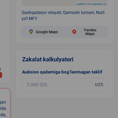
Leaflet
| ©
e-auksion.uz
Qashqadaryo viloyati, Qamashi tumani, Nurli
yo‘l MFY
Yandex
Google Maps
Maps
Zakalat kalkulyatori
0
Auksion qadamiga bog‘lanmagan taklif
UZS
igan
ida
nda,