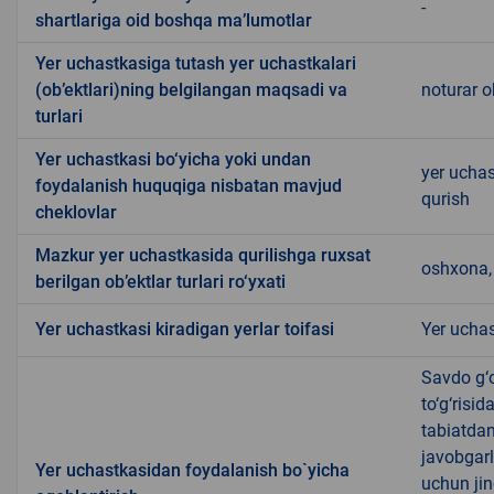
-
shartlariga oid boshqa ma’lumotlar
Yer uchastkasiga tutash yer uchastkalari
(ob’ektlari)ning belgilangan maqsadi va
noturar o
turlari
Yer uchastkasi bo‘yicha yoki undan
yer ucha
foydalanish huquqiga nisbatan mavjud
qurish
cheklovlar
Mazkur yer uchastkasida qurilishga ruxsat
oshxona, 
berilgan ob’ektlar turlari ro‘yxati
Yer uchastkasi kiradigan yerlar toifasi
Yer uchas
Savdo g‘o
to‘g‘risi
tabiatda
javobgarl
Yer uchastkasidan foydalanish bo`yicha
uchun jin