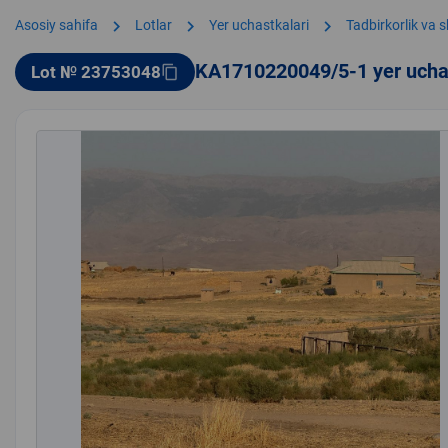
chevron_right
chevron_right
chevron_right
Asosiy sahifa
Lotlar
Yer uchastkalari
Tadbirkorlik va 
KA1710220049/5-1 yer ucha
Lot № 23753048
content_copy