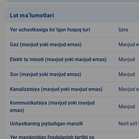
Lot ma’lumotlari
Yer uchastkasiga bo`lgan huquq turi
Ijara
Gaz (mavjud yoki mavjud emas)
Mavjud 
Elektr ta`minoti (mavjud yoki mavjud emas)
Mavjud
Suv (mavjud yoki mavjud emas)
Mavjud
Kanalizatsiya (mavjud yoki mavjud emas)
Mavjud 
Kommunikatsiya (mavjud yoki mavjud
Mavjud
emas)
Uchastkaning joylashgan manzili
Nurli yo‘
Yer maydonidan foydalanish tartibi va