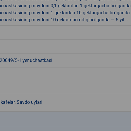
r uchastkasining maydoni 0,1 gektardan 1 gektargacha bo‘lgand
r uchastkasining maydoni 1 gektardan 10 gektargacha bo‘lganda
r uchastkasining maydoni 10 gektardan ortiq bo‘lganda — 5 yil. -
0049/5-1 yer uchastkasi
kafelar, Savdo uylari
k