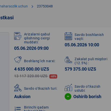
chevron_right
shaharsozlik uchun
23753048
stkasi
Arizalarni qabul
Savdo boshlanish
qilishning oxirgi
vaqti:
muddati:
05.06.2026 10:00
05.06.2026 09:00
Zakalat puli miqdori
Boshlang‘ich narxi:
(12.5%)
:
4 635 000.00 UZS
579 375.00 UZS
13 117 320.00 UZS
-65%
Savdo o‘tkazish
Savdo o‘tkazish turi:
uslubi:
Auksion
Oshirib borish
Birinchi qadam
format_list_numbered