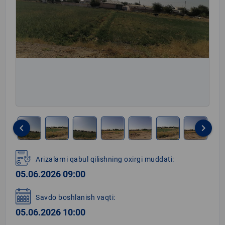
keyboard_arrow_left
keyboard_arrow_right
Item
1
Arizalarni qabul qilishning oxirgi muddati:
of
05.06.2026 09:00
8
Savdo boshlanish vaqti:
05.06.2026 10:00