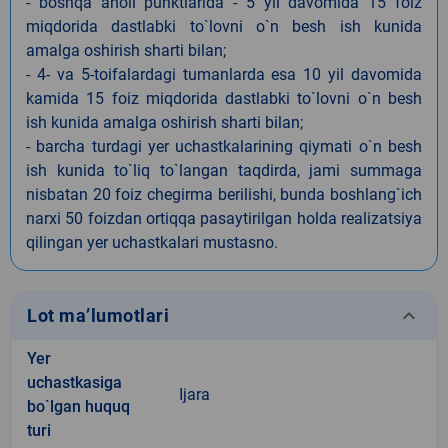
- boshqa aholi punktlarida - 5 yil davomida 15 foiz
miqdorida dastlabki to`lovni o`n besh ish kunida
amalga oshirish sharti bilan;
- 4- va 5-toifalardagi tumanlarda esa 10 yil davomida
kamida 15 foiz miqdorida dastlabki to`lovni o`n besh
ish kunida amalga oshirish sharti bilan;
- barcha turdagi yer uchastkalarining qiymati o`n besh
ish kunida to`liq to`langan taqdirda, jami summaga
nisbatan 20 foiz chegirma berilishi, bunda boshlang`ich
narxi 50 foizdan ortiqqa pasaytirilgan holda realizatsiya
qilingan yer uchastkalari mustasno.
keyboard_arrow_down
Lot ma’lumotlari
Yer
uchastkasiga
Ijara
bo`lgan huquq
turi