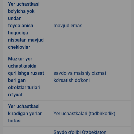
Yer uchastkasi
bo‘yicha yoki
undan
foydalanish
mavjud emas
huquqiga
nisbatan mavjud
cheklovlar
Mazkur yer
uchastkasida
qurilishga ruxsat
savdo va maishiy xizmat
berilgan
ko'rsatish do'koni
ob’ektlar turlari
ro‘yxati
Yer uchastkasi
kiradigan yerlar
Yer uchastkalari (tadbirkorlik)
toifasi
Savdo g‘olibi O‘zbekiston