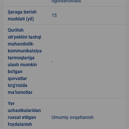
ogohlantiriladi.
Ijaraga berish
15
muddati (yil)
Qurilish
ob'yektini tashqi
muhandislik-
kommunikatsiya
tarmoqlariga
-
ulash mumkin
bo'lgan
quvvatlar
to'g'risida
ma'lumotlar
Yer
uchastkalaridan
ruxsat etilgan
Umumiy ovqatlanish
foydalanish