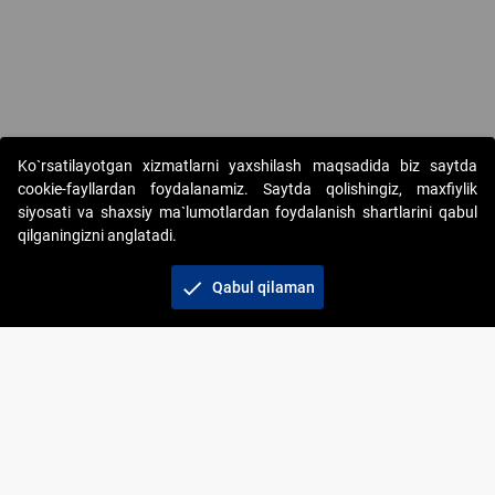
Ko`rsatilayotgan xizmatlarni yaxshilash maqsadida biz saytda
cookie-fayllardan foydalanamiz. Saytda qolishingiz, maxfiylik
siyosati va shaxsiy ma`lumotlardan foydalanish shartlarini qabul
qilganingizni anglatadi.
Copyright © 2017-2026. "Elektron onlayn-auksionlarni
tashkil etish" AJ. Barcha huquqlar himoyalangan
check
Qabul qilaman
To‘lov usullari