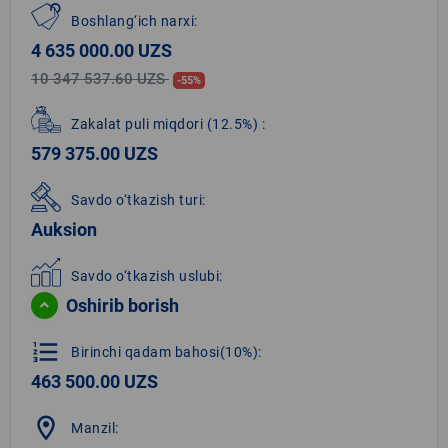
Boshlang‘ich narxi:
4 635 000.00 UZS
10 347 537.60 UZS
-55%
Zakalat puli miqdori
(12.5%)
:
579 375.00 UZS
Savdo o‘tkazish turi:
Auksion
Savdo o‘tkazish uslubi:
Oshirib borish
format_list_numbered
Birinchi qadam bahosi(10%):
463 500.00 UZS
location_on
Manzil: