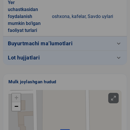
Yer
uchastkasidan
foydalanish
oshxona, kafelar, Savdo uylari
mumkin bo'lgan
faoliyat turlari
keyboard_arrow_down
Buyurtmachi ma’lumotlari
keyboard_arrow_down
Lot hujjatlari
Mulk joylashgan hudud
+
−