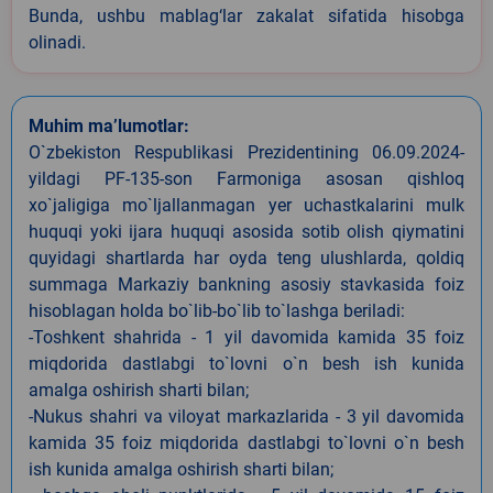
Bunda, ushbu mablag‘lar zakalat sifatida hisobga
olinadi.
Muhim ma’lumotlar:
O`zbekiston Respublikasi Prezidentining 06.09.2024-
yildagi PF-135-son Farmoniga asosan qishloq
xo`jaligiga mo`ljallanmagan yer uchastkalarini mulk
huquqi yoki ijara huquqi asosida sotib olish qiymatini
quyidagi shartlarda har oyda teng ulushlarda, qoldiq
summaga Markaziy bankning asosiy stavkasida foiz
hisoblagan holda bo`lib-bo`lib to`lashga beriladi:
-Toshkent shahrida - 1 yil davomida kamida 35 foiz
miqdorida dastlabgi to`lovni o`n besh ish kunida
amalga oshirish sharti bilan;
-Nukus shahri va viloyat markazlarida - 3 yil davomida
kamida 35 foiz miqdorida dastlabgi to`lovni o`n besh
ish kunida amalga oshirish sharti bilan;