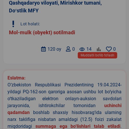
Qashqadaryo viloyati, Mirishkor tumani,
Doʻstlik MFY
priority_high
Lot holati:
Mol-mulk (obyekt) sotilmadi
120 oy
0
remove_red_eye
14
0
Muddatli bo‘lib to‘lash
Eslatma:
O‘zbekiston Respublikasi Prezidentining 19.04.2024-
yildagi PQ-162-son qaroriga asosan ushbu lot bo‘yicha
o‘tkaziladigan elektron onlayn-auksion savdolari
jarayonida, ishtirokchilar tomonidan
uchinchi
qadamdan
boshlab shaxsiy hisobvarag‘ida ularning
narx taklifiga nisbatan amaldagi (12.5) foizi zakalat
miqdoridagi
summaga ega bo‘lishlari talab etiladi
.