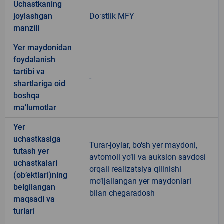
Uchastkaning
joylashgan
Doʻstlik MFY
manzili
Yer maydonidan
foydalanish
tartibi va
-
shartlariga oid
boshqa
ma’lumotlar
Yer
uchastkasiga
Turar-joylar, bo‘sh yer maydoni,
tutash yer
avtomoli yo‘li va auksion savdosi
uchastkalari
orqali realizatsiya qilinishi
(ob’ektlari)ning
mo‘ljallangan yer maydonlari
belgilangan
bilan chegaradosh
maqsadi va
turlari