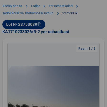
chevron_right
chevron_right
chevron_right
Asosiy sahifa
Lotlar
Yer uchastkalari
chevron_right
Tadbirkorlik va shaharsozlik uchun
23753039
Lot № 23753039
content_copy
KA1710233026/5-2 yer uchastkasi
Rasm 1 / 8