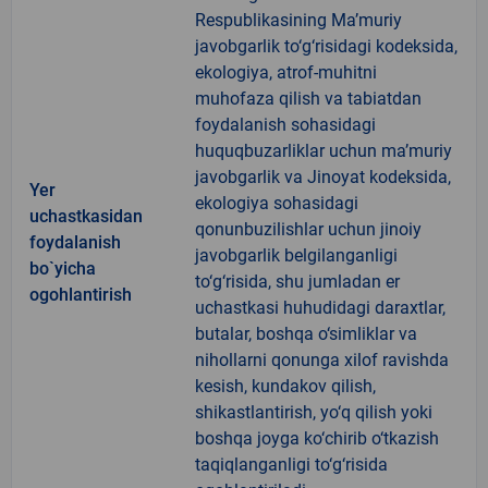
Respublikasining Ma’muriy
javobgarlik to‘g‘risidagi kodeksida,
ekologiya, atrof-muhitni
muhofaza qilish va tabiatdan
foydalanish sohasidagi
huquqbuzarliklar uchun ma’muriy
javobgarlik va Jinoyat kodeksida,
Yer
ekologiya sohasidagi
uchastkasidan
qonunbuzilishlar uchun jinoiy
foydalanish
javobgarlik belgilanganligi
bo`yicha
to‘g‘risida, shu jumladan er
ogohlantirish
uchastkasi huhudidagi daraxtlar,
butalar, boshqa o‘simliklar va
nihollarni qonunga xilof ravishda
kesish, kundakov qilish,
shikastlantirish, yo‘q qilish yoki
boshqa joyga ko‘chirib o‘tkazish
taqiqlanganligi to‘g‘risida