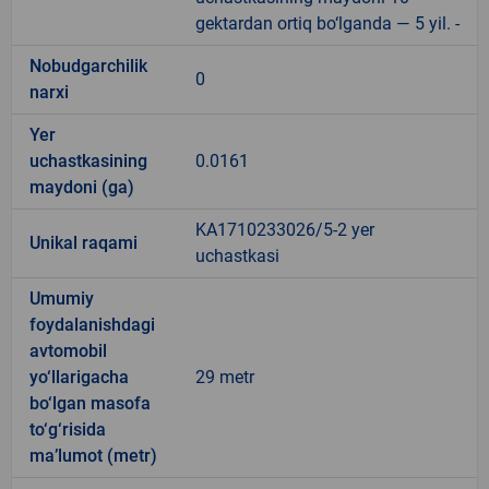
gektardan ortiq bo‘lganda — 5 yil. -
Nobudgarchilik
0
narxi
Yer
uchastkasining
0.0161
maydoni (ga)
KA1710233026/5-2 yer
Unikal raqami
uchastkasi
Umumiy
foydalanishdagi
avtomobil
yo‘llarigacha
29 metr
bo‘lgan masofa
to‘g‘risida
ma’lumot (metr)