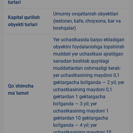
turlari
Umumiy ovqatlanish obyektlari
Kapital qurilish
(restoran, kafe, choyxona, bar va
obyekti turlari
boshqalar)
Yer uchastkasida barpo etiladigan
obyektni foydalanishga topshirish
muddati yer uchastkasi ajratilgan
sanadan boshlab quyidagi
muddatlardan oshmasligi kerak:
yer uchastkasining maydoni 0,1
gektargacha bo‘lganda — 2 yil; yer
Qo`shimcha
uchastkasining maydoni 0,1
ma`lumot
gektardan 1 gektargacha
bo‘lganda — 3 yil; yer
uchastkasining maydoni 1
gektardan 10 gektargacha
bo‘lganda — 4 yil; yer
uchastkasining maydoni 10